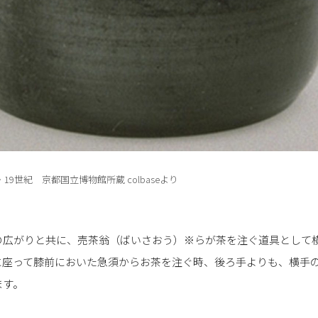
9世紀 京都国立博物館所蔵 colbaseより
の広がりと共に、売茶翁（ばいさおう）※らが茶を注ぐ道具として
に座って膝前においた急須からお茶を注ぐ時、後ろ手よりも、横手
ます。