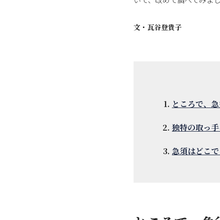
文・
瓦谷登貴子
ところで、急
独特の取っ手
急須はどこで