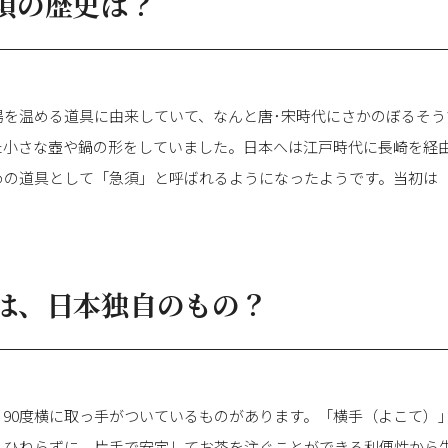
須の歴史は？
湯を温める道具に由来していて、なんと唐･宋時代にさかのぼるそう
た小さな壺や鍋の形をしていました。日本へは江戸時代に長崎を経
めの道具として「急須」と呼ばれるようになったようです。当初は
は、日本独自のもの？
、90度横に取っ手がついているものがあります。「横手（よこて）
くひねらずに、片手で安定してお茶を注ぐことができる利便性から