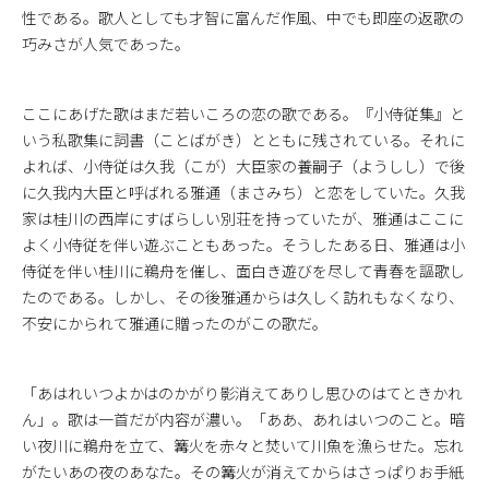
性である。歌人としても才智に富んだ作風、中でも即座の返歌の
巧みさが人気であった。
ここにあげた歌はまだ若いころの恋の歌である。『小侍従集』と
いう私歌集に詞書（ことばがき）とともに残されている。それに
よれば、小侍従は久我（こが）大臣家の養嗣子（ようしし）で後
に久我内大臣と呼ばれる雅通（まさみち）と恋をしていた。久我
家は桂川の西岸にすばらしい別荘を持っていたが、雅通はここに
よく小侍従を伴い遊ぶこともあった。そうしたある日、雅通は小
侍従を伴い桂川に鵜舟を催し、面白き遊びを尽して青春を謳歌し
たのである。しかし、その後雅通からは久しく訪れもなくなり、
不安にかられて雅通に贈ったのがこの歌だ。
「あはれいつよかはのかがり影消えてありし思ひのはてときかれ
ん」。歌は一首だが内容が濃い。「ああ、あれはいつのこと。暗
い夜川に鵜舟を立て、篝火を赤々と焚いて川魚を漁らせた。忘れ
がたいあの夜のあなた。その篝火が消えてからはさっぱりお手紙