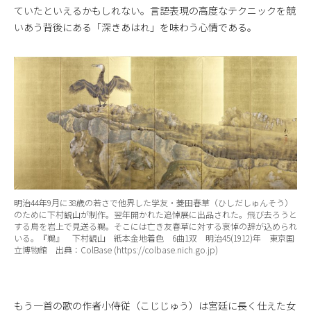
ていたといえるかもしれない。言語表現の高度なテクニックを競
いあう背後にある「深きあはれ」を味わう心情である。
明治44年9月に38歳の若さで他界した学友・菱田春草（ひしだしゅんそう）
のために下村観山が制作。翌年開かれた追悼展に出品された。飛び去ろうと
する鳥を岩上で見送る鵜。そこには亡き友春草に対する哀悼の辞が込められ
いる。『鵜』 下村観山 紙本金地着色 6曲1双 明治45(1912)年 東京国
立博物館 出典：ColBase (https://colbase.nich.go.jp)
もう一首の歌の作者小侍従（こじじゅう）は宮廷に長く仕えた女