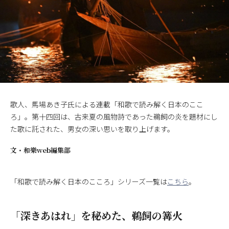
歌人、馬場あき子氏による連載「和歌で読み解く日本のここ
ろ」。第十四回は、古来夏の風物詩であった鵜飼の炎を題材にし
た歌に託された、男女の深い思いを取り上げます。
文・
和樂web編集部
「和歌で読み解く日本のこころ」シリーズ一覧は
こちら
。
「深きあはれ」を秘めた、鵜飼の篝火