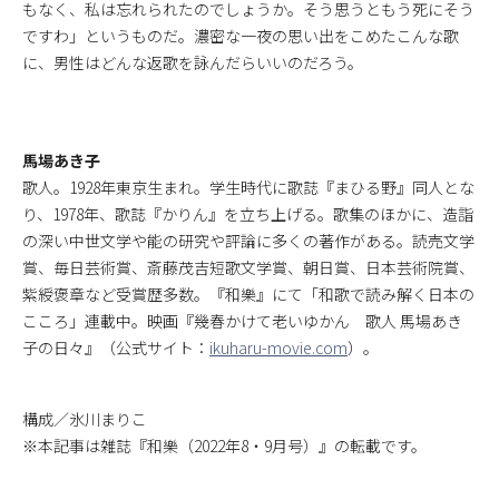
もなく、私は忘れられたのでしょうか。そう思うともう死にそう
ですわ」というものだ。濃密な一夜の思い出をこめたこんな歌
に、男性はどんな返歌を詠んだらいいのだろう。
馬場あき子
歌人。1928年東京生まれ。学生時代に歌誌『まひる野』同人とな
り、1978年、歌誌『かりん』を立ち上げる。歌集のほかに、造詣
の深い中世文学や能の研究や評論に多くの著作がある。読売文学
賞、毎日芸術賞、斎藤茂吉短歌文学賞、朝日賞、日本芸術院賞、
紫綬褒章など受賞歴多数。『和樂』にて「和歌で読み解く日本の
こころ」連載中。映画『幾春かけて老いゆかん 歌人 馬場あき
子の日々』（公式サイト：
ikuharu-movie.com
）。
構成／氷川まりこ
※本記事は雑誌『和樂（2022年8・9月号）』の転載です。