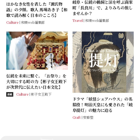
岐阜・伝統の鵜飼と涼を呼ぶ商家
はかなき女性を表した『源氏物
町「長良川」で、よりみちの旅し
語』の夕顔。歌人 馬場あき子【和
ませんか？
歌で読み解く日本のこころ】
Travel
和樂web編集部
Culture
和樂web編集部
伝統を未来に繋ぐ。「お祭り」を
大切にする町の力【彬子女王殿下
が次世代に伝えたい日本文化】
Culture
彬子女王殿下
連載
ドラマ「妖怪シェアハウス」の名
脇役！明治天皇にも愛された「岐
阜提灯」の魅力に迫る
Craft
安藤整