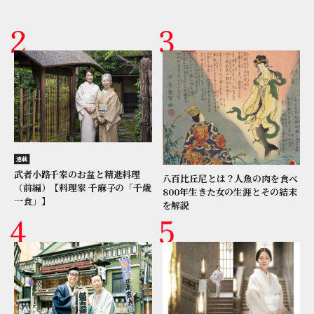
連載
武者小路千家のお盆と精進料理
八百比丘尼とは？人魚の肉を食べ
（前編）【料理家 千麻子の「千歳
800年生きた女の生涯とその結末
一食」】
を解説