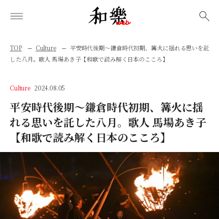
検索
TOP
Culture
平安時代後期～鎌倉時代初期、篝火に揺れる思いを託
した八月。歌人 馬場あき子【和歌で読み解く日本のこころ】
Culture
2024.08.05
平安時代後期～鎌倉時代初期、篝火に揺
れる思いを託した八月。歌人 馬場あき子
【和歌で読み解く日本のこころ】