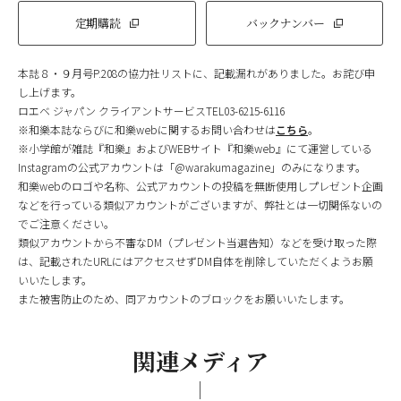
定期購読
バックナンバー
本誌８・９月号P.208の協力社リストに、記載漏れがありました。お詫び申
し上げます。
ロエベ ジャパン クライアントサービスTEL03-6215-6116
※和樂本誌ならびに和樂webに関するお問い合わせは
こちら
。
※小学館が雑誌『和樂』およびWEBサイト『和樂web』にて運営している
Instagramの公式アカウントは「@warakumagazine」のみになります。
和樂webのロゴや名称、公式アカウントの投稿を無断使用しプレゼント企画
などを行っている類似アカウントがございますが、弊社とは一切関係ないの
でご注意ください。
類似アカウントから不審なDM（プレゼント当選告知）などを受け取った際
は、記載されたURLにはアクセスせずDM自体を削除していただくようお願
いいたします。
また被害防止のため、同アカウントのブロックをお願いいたします。
関連メディア