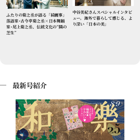
中谷美紀さんスペシャルインタビ
ふたりの菊之丞が語る「綺麗事」
ュー。海外で暮らして感じる、よ
落語家･古今亭菊之丞×日本舞踊
り深い「日本の美」
家･尾上菊之丞、伝統文化の“隣の
芝生”
最新号紹介