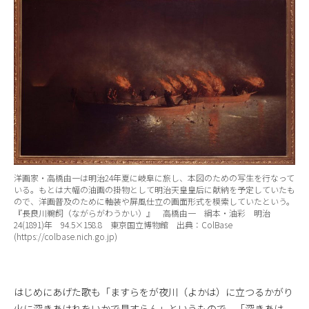
洋画家・高橋由一は明治24年夏に岐阜に旅し、本図のための写生を行なって
いる。もとは大幅の油画の掛物として明治天皇皇后に献納を予定していたも
ので、洋画普及のために軸装や屏風仕立の画面形式を模索していたという。
『長良川鵜飼（ながらがわうかい）』 高橋由一 絹本・油彩 明治
24(1891)年 94.5×158.8 東京国立博物館 出典：ColBase
(https://colbase.nich.go.jp)
はじめにあげた歌も「ますらをが夜川（よかは）に立つるかがり
火に深きあはれをいかで見すらん」というもので、「深きあは