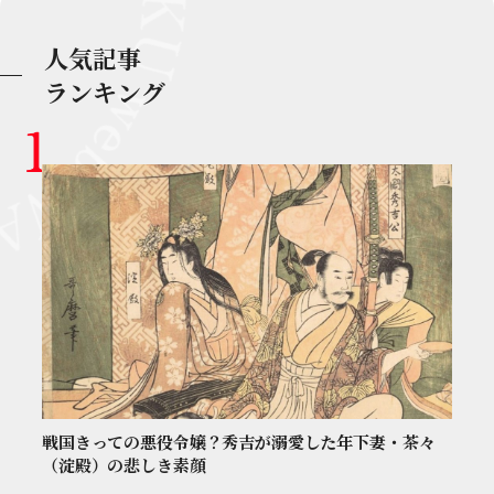
人気記事
ランキング
戦国きっての悪役令嬢？秀吉が溺愛した年下妻・茶々
（淀殿）の悲しき素顔