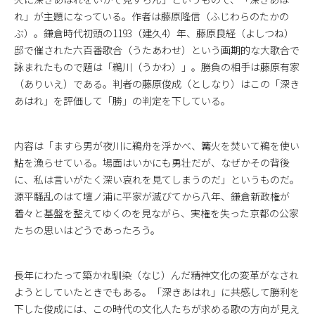
れ」が主題になっている。作者は藤原隆信（ふじわらのたかの
ぶ）。鎌倉時代初頭の1193（建久4）年、藤原良経（よしつね）
邸で催された六百番歌合（うたあわせ）という画期的な大歌合で
詠まれたもので題は「鵜川（うかわ）」。勝負の相手は藤原有家
（ありいえ）である。判者の藤原俊成（としなり）はこの「深き
あはれ」を評価して「勝」の判定を下している。
内容は「ますら男が夜川に鵜舟を浮かべ、篝火を焚いて鵜を使い
鮎を漁らせている。場面はいかにも勇壮だが、なぜかその背後
に、私は言いがたく深い哀れを見てしまうのだ」というものだ。
源平騒乱のはて壇ノ浦に平家が滅びてから八年、鎌倉新政権が
着々と基盤を整えてゆくのを見ながら、実権を失った京都の公家
たちの思いはどうであったろう。
長年にわたって築かれ馴染（なじ）んだ精神文化の変革がなされ
ようとしていたときでもある。「深きあはれ」に共感して勝利を
下した俊成には、この時代の文化人たちが求める歌の方向が見え