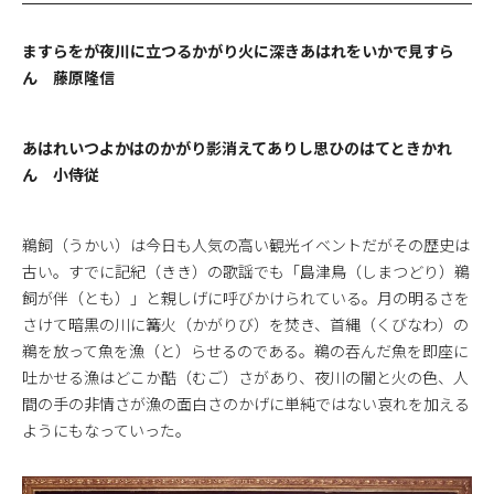
ますらをが夜川に立つるかがり火に深きあはれをいかで見すら
ん 藤原隆信
あはれいつよかはのかがり影消えてありし思ひのはてときかれ
ん 小侍従
鵜飼（うかい）は今日も人気の高い観光イベントだがその歴史は
古い。すでに記紀（きき）の歌謡でも「島津鳥（しまつどり）鵜
飼が伴（とも）」と親しげに呼びかけられている。月の明るさを
さけて暗黒の川に篝火（かがりび）を焚き、首縄（くびなわ）の
鵜を放って魚を漁（と）らせるのである。鵜の吞んだ魚を即座に
吐かせる漁はどこか酷（むご）さがあり、夜川の闇と火の色、人
間の手の非情さが漁の面白さのかげに単純ではない哀れを加える
ようにもなっていった。