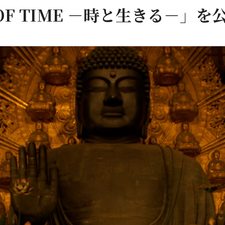
 OF TIME －時と生きる－」を