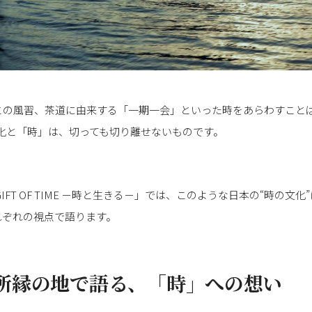
との風習、茶道に由来する「一期一会」といった時をあらわすこと
化と「時」は、切っても切り離せないものです。
GIFT OF TIME －時と生きる－」では、このような日本の“時の文
れぞれの視点で語ります。
所縁の地で語る、「時」への想い