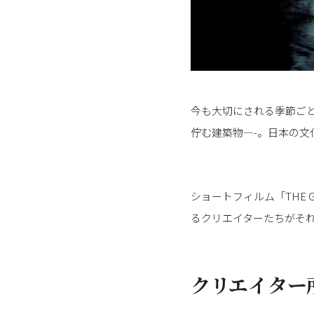
今も大切にされる季節ご
佇む建築物—-。日本の文
ショートフィルム「THE 
るクリエイターたちがそ
クリエイター