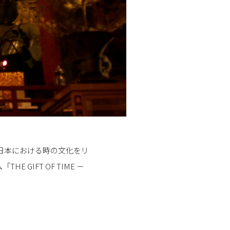
日本における時の文化をリ
IFT OF TIME －