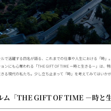
ンルで活躍する四名が語る、これまでの仕事や人生における「時」
ンにも心奪われる「THE GIFT OF TIME －時と生きる－」は
生きる現代の私たち。少し立ち止まって「時」を考えてみてはいか
「THE GIFT OF TIME －時