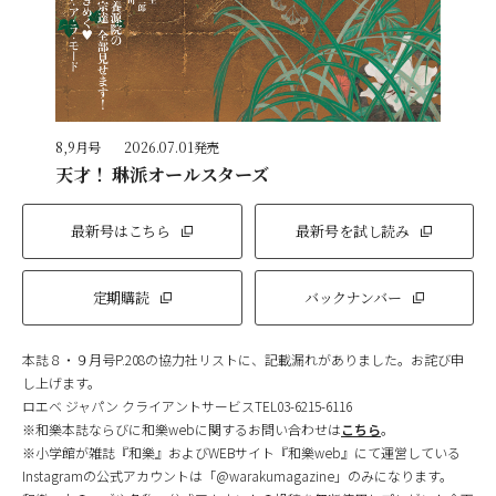
8,9月号
2026.07.01発売
天才！ 琳派オールスターズ
最新号はこちら
最新号を試し読み
定期購読
バックナンバー
本誌８・９月号P.208の協力社リストに、記載漏れがありました。お詫び申
し上げます。
ロエベ ジャパン クライアントサービスTEL03-6215-6116
※和樂本誌ならびに和樂webに関するお問い合わせは
こちら
。
※小学館が雑誌『和樂』およびWEBサイト『和樂web』にて運営している
Instagramの公式アカウントは「@warakumagazine」のみになります。