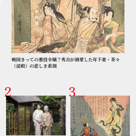
戦国きっての悪役令嬢？秀吉が溺愛した年下妻・茶々
（淀殿）の悲しき素顔