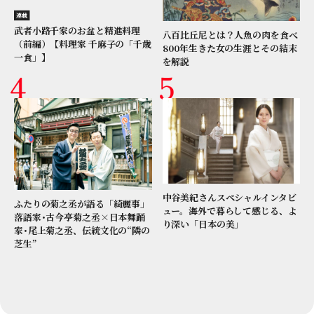
連載
武者小路千家のお盆と精進料理
八百比丘尼とは？人魚の肉を食べ
（前編）【料理家 千麻子の「千歳
800年生きた女の生涯とその結末
一食」】
を解説
中谷美紀さんスペシャルインタビ
ふたりの菊之丞が語る「綺麗事」
ュー。海外で暮らして感じる、よ
落語家･古今亭菊之丞×日本舞踊
り深い「日本の美」
家･尾上菊之丞、伝統文化の“隣の
芝生”