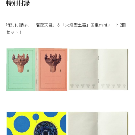
特別付録
特別付録は、「曜変天目」＆「火焔型土器」国宝miniノート2冊
セット！