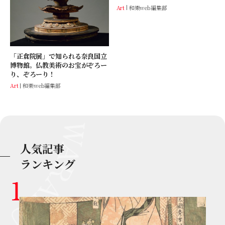
Art
和樂web編集部
「正倉院展」で知られる奈良国立
博物館。仏教美術のお宝がぞろー
り、ぞろーり！
Art
和樂web編集部
人気記事
ランキング