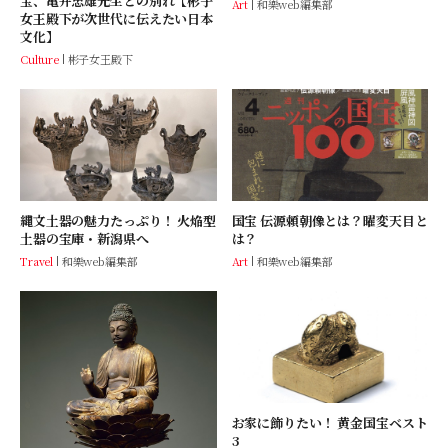
宝、亀井忠雄先生との別れ【彬子
Art
和樂web編集部
女王殿下が次世代に伝えたい日本
文化】
Culture
彬子女王殿下
縄文土器の魅力たっぷり！ 火焔型
国宝 伝源頼朝像とは？曜変天目と
土器の宝庫・新潟県へ
は？
Travel
和樂web編集部
Art
和樂web編集部
お家に飾りたい！ 黄金国宝ベスト
3