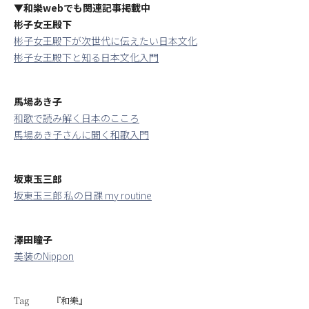
▼和樂webでも関連記事掲載中
彬子女王殿下
彬子女王殿下が次世代に伝えたい日本文化
彬子女王殿下と知る日本文化入門
馬場あき子
和歌で読み解く日本のこころ
馬場あき子さんに聞く和歌入門
坂東玉三郎
坂東玉三郎 私の日課 my routine
澤田瞳子
美装のNippon
Tag
『和樂』