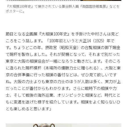
『大相撲100年史』で展示されている藁谷耕人画『両国国技館風景』などを
ポスターに。
節目となる企画展『大相撲100年史』を手掛けた中村さんは見ど
ころをこう話します。「100年前というと大正14（1925）年で
す。ちょうどこの年、摂政宮（昭和天皇）の台覧相撲の御下賜金
で賜杯を製作しました。それが契機となって、それまで別だった
東京と大阪の相撲協会が一緒になろうと動きだします。そのころ
に造られた賜杯模杯（本場所の優勝力士に贈られる）、大阪と東
京の合併準備に行った相撲の番付などは、ぜひ見て欲しいです
ね。大阪の力士よりも東京の力士のほうが人数は多く、実力が上
だったことが番付からもわかります。さらに戦時下の相撲や力
士、そして戦後の海外巡業、オリンピックと相撲など、時代とと
もに変遷を遂げた様子を紹介しています。相撲をよく知らないひ
とも楽しめると思います」