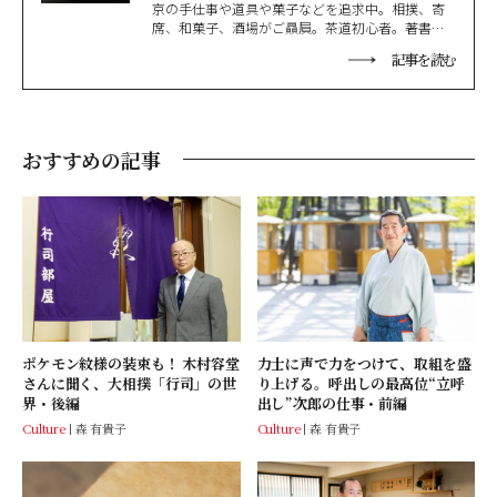
京の手仕事や道具や菓子などを追求中。相撲、寄
席、和菓子、酒場がご贔屓。茶道初心者。著書の
台湾版が出たため台湾に留学をしたものの、中国
記事を読む
語で江戸愛を語るにはまだ遠い。
おすすめの記事
ポケモン紋様の装束も！ 木村容堂
力士に声で力をつけて、取組を盛
さんに聞く、大相撲「行司」の世
り上げる。呼出しの最高位“立呼
界・後編
出し”次郎の仕事・前編
Culture
森 有貴子
Culture
森 有貴子