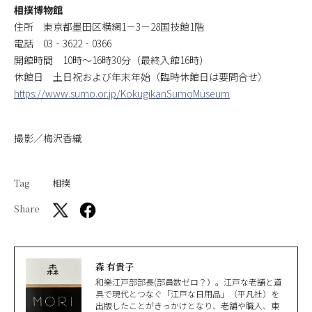
相撲博物館
住所 東京都墨田区横網1－3－28国技館1階
電話 03‐3622‐0366
開館時間 10時～16時30分（最終入館16時）
休館日 土日祝および年末年始（臨時休館日は要問合せ）
https://www.sumo.or.jp/KokugikanSumoMuseum
撮影／梅沢香織
Tag
相撲
Share
森 有貴子
和樂江戸部部長(部員数ゼロ？）。江戸な老舗と道
具で現代とつなぐ「江戸な日用品」（平凡社）を
出版したことがきっかけとなり、老舗や職人、東