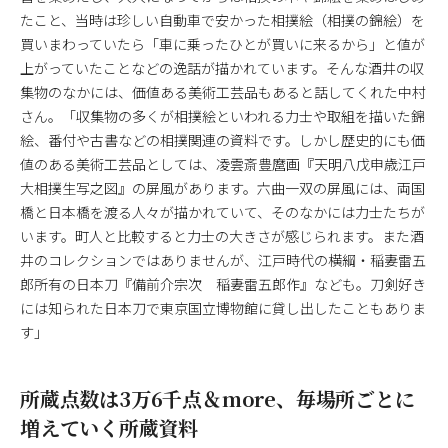
たこと、当時は珍しい自動車で安かった相撲絵（相撲の錦絵）を
買いまわっていたら「車に乗ったひとが買いに来るから」と値が
上がっていたことなどの逸話が描かれています。そんな酒井の収
集物のなかには、価値ある美術工芸品もあると話してくれた中村
さん。「収集物の多くが相撲絵といわれる力士や取組を描いた錦
絵、番付や古書などの相撲関連の資料です。しかし歴史的にも価
値のある美術工芸品としては、凌雲斎豊麿画『天明八戊申歳江戸
大相撲生写之図』の屏風があります。六曲一双の屏風には、両国
橋と日本橋を渡る人々が描かれていて、そのなかには力士たちが
います。町人と比較すると力士の大きさが感じられます。また酒
井のコレクションではありませんが、江戸時代の横綱・稲妻雷五
郎所有の日本刀『備前介宗次 稲妻雷五郎作』なども。刀剣好き
には知られた日本刀で東京国立博物館に貸し出したこともありま
す」
所蔵点数は3万6千点＆more、毎場所ごとに
増えていく所蔵資料