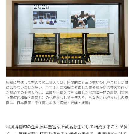
横綱に昇進して初めての土俵入りは、時間的にも三つ揃いの化粧まわしが間
に合わないことが多い。今年１月に横綱に昇進した豊昇龍が明治神宮で行っ
た初めての土俵入りは、雲龍型土俵入りを指導した出羽海一門の武蔵川親方
（第67代横綱・武蔵丸）の化粧まわしで土俵入り。ちなみに化粧まわしの原
画は、日本画家・千住博による「海光・光輝・波響」
相撲博物館の企画展は豊富な所蔵品を生かして構成することが多
く、一年ほど前に概要を決めると構成を考えて、半年ほどかけて