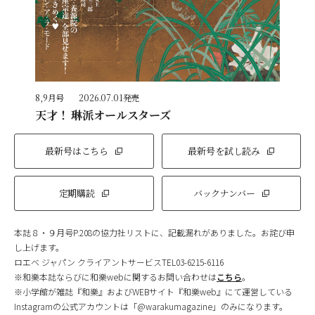
8,9月号
2026.07.01発売
天才！ 琳派オールスターズ
最新号はこちら
最新号を試し読み
定期購読
バックナンバー
本誌８・９月号P.208の協力社リストに、記載漏れがありました。お詫び申
し上げます。
ロエベ ジャパン クライアントサービスTEL03-6215-6116
※和樂本誌ならびに和樂webに関するお問い合わせは
こちら
。
※小学館が雑誌『和樂』およびWEBサイト『和樂web』にて運営している
Instagramの公式アカウントは「@warakumagazine」のみになります。