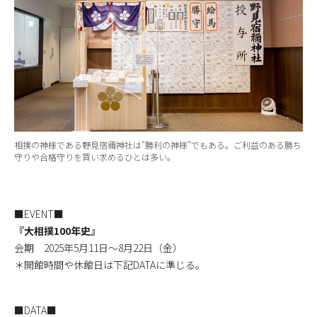
相撲の神様である野見宿禰神社は”勝利の神様”でもある。ご利益のある勝ち
守りや合格守りを買い求めるひとは多い。
■EVENT■
『大相撲100年史』
会期 2025年5月11日～8月22日（金）
＊開館時間や休館日は下記DATAに準じる。
■DATA■