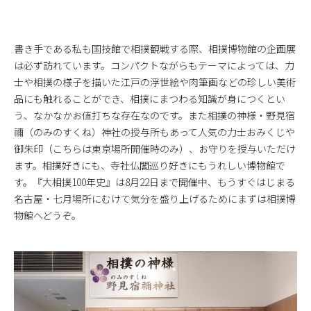
書き手である私も国技館で相撲観戦する際、相撲博物館の企画展
は必ず訪れています。コンパクトながらもテーマによっては、力
士や相撲の様子を描いた江戸の浮世絵や肉筆画などの珍しい美術
品にも触れることができ、相撲にまつわる知識が身につくとい
う、なかなかお値打ちな存在なのです。また相撲の神様・野見宿
禰（のみのすくね）神社の授与所もあって人気の力士おみくじや
御朱印（こちらは東京場所開催時のみ）、お守りを授与いただけ
ます。相撲好きにも、寺社仏閣巡り好きにもうれしい博物館で
す。『大相撲100年史』は8月22日まで開催中、もうすぐはじまる
名古屋・七月場所にむけて気分を盛り上げるためにまずは相撲博
物館へどうぞ。