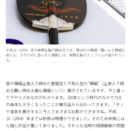
平成10（1998）年の長野五輪の開会式では、第64代の横綱・曙による横綱土
俵入も。そのために造られた軍配には、長野五輪のエンブレムが描かれてい
る。
昔の横綱土俵入で締めた雲龍型と不知火型の”横綱”（土俵入で締
める腰に締める綱も横綱という）展示されていますが、今と違っ
てやや小さめなのがわかります。100年という時代のなかで力士
の身体も大きくなったことが展示品から伝わってきます。「モノ
や道具を展示すると今とさまざまな比較ができますね。平成
16（2004）年までは枡席は喫煙ができました。そのため枡席には
火箱と灰皿が置いてありました。それらも当時の相撲観戦の雰囲