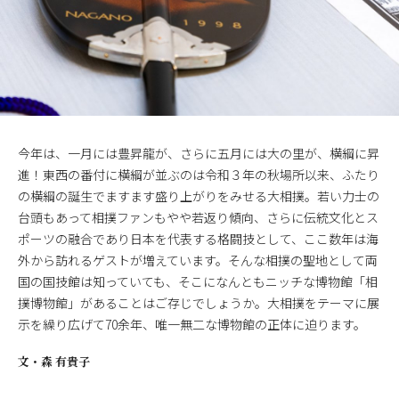
今年は、一月には豊昇龍が、さらに五月には大の里が、横綱に昇
進！東西の番付に横綱が並ぶのは令和３年の秋場所以来、ふたり
の横綱の誕生でますます盛り上がりをみせる大相撲。若い力士の
台頭もあって相撲ファンもやや若返り傾向、さらに伝統文化とス
ポーツの融合であり日本を代表する格闘技として、ここ数年は海
外から訪れるゲストが増えています。そんな相撲の聖地として両
国の国技館は知っていても、そこになんともニッチな博物館「相
撲博物館」があることはご存じでしょうか。大相撲をテーマに展
示を繰り広げて70余年、唯一無二な博物館の正体に迫ります。
文・
森 有貴子