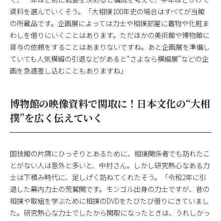
資料を選んでいくそう。「大相撲100年史の場合はすべてが当館
の所蔵品です。企画展によっては力士や相撲部屋に着物や化粧ま
わしを借りにいくことはあります。ただほかの美術館や博物館に
貸与の依頼をすることはあまりないですね。あと企画展を準備し
ていても人気横綱の引退などがあると“さよなら横綱展”などの企
画を急遽差し込むこともありますね」
博物館の映像資料で関取に！日本文化の“大相
撲”を広く伝えていく
国技館の片隅にひっそりとあるために、相撲関係者でも訪れたこ
とがない人は意外と多いと、中村さん。しかし研究熱心なある力
士は下積み時代に、足しげく訪ねてくれたそう。「令和2年に引
退した幕内力士の荒鷲関です。モンゴル出身の力士ですが、昔の
相撲や取組を学ぶために相撲のDVDをたびたび借りにきていまし
た。研究熱心な力士でしたから関取になったときは、うれしかっ