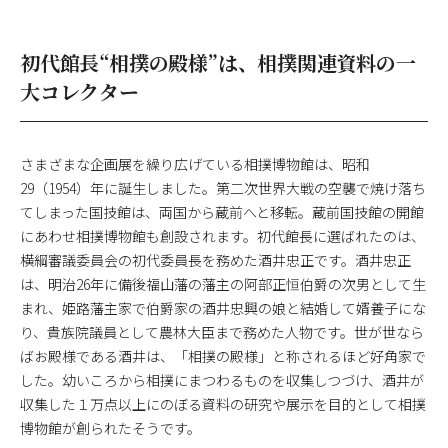
初代館長“相撲の殿様”は、相撲関連資料の一
大コレクター
さまざまな企画展を繰り広げている相撲博物館は、昭和
29（1954）年に誕生しました。第二次世界大戦の空襲で焼け落ち
てしまった国技館は、両国から蔵前へと移転。蔵前国技館の開館
にあわせ相撲博物館も創設されます。初代館長に選ばれたのは、
横綱審議委員会の初代委員長を務めた酒井忠正です。酒井忠正
は、明治26年に備後福山藩の藩主の阿部正恒伯爵の次男として生
まれ、姫路藩主家で伯爵家の酒井忠興の娘と結婚して婿養子にな
り、貴族院議員として農林大臣まで務めた人物です。世が世なら
ばお殿様である酒井は、「相撲の殿様」と称されるほど好角家で
した。幼いころから相撲にまつわるものを収集しつづけ、酒井が
収集した１万点以上にのぼる資料の研究や展示を目的として相撲
博物館が創られたそうです。