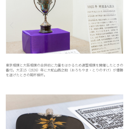
東京相撲と大阪相撲の合併前に力量をはかるため連盟相撲を開催したときの
番付。大正15（1926）年に大蛇山酉之助（おろちやま・とりのすけ）が優勝
を遂げたときの賜杯模杯。