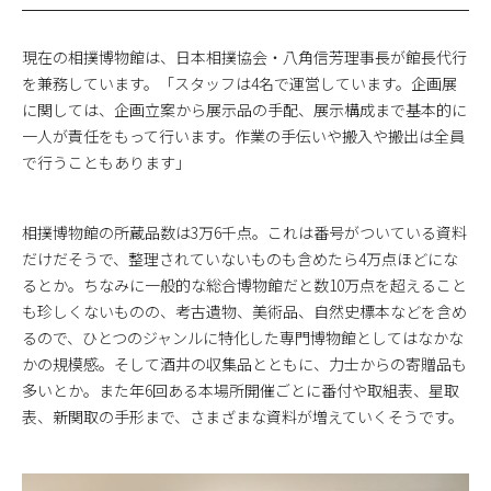
現在の相撲博物館は、日本相撲協会・八角信芳理事長が館長代行
を兼務しています。「スタッフは4名で運営しています。企画展
に関しては、企画立案から展示品の手配、展示構成まで基本的に
一人が責任をもって行います。作業の手伝いや搬入や搬出は全員
で行うこともあります」
相撲博物館の所蔵品数は3万6千点。これは番号がついている資料
だけだそうで、整理されていないものも含めたら4万点ほどにな
るとか。ちなみに一般的な総合博物館だと数10万点を超えること
も珍しくないものの、考古遺物、美術品、自然史標本などを含め
るので、ひとつのジャンルに特化した専門博物館としてはなかな
かの規模感。そして酒井の収集品とともに、力士からの寄贈品も
多いとか。また年6回ある本場所開催ごとに番付や取組表、星取
表、新関取の手形まで、さまざまな資料が増えていくそうです。