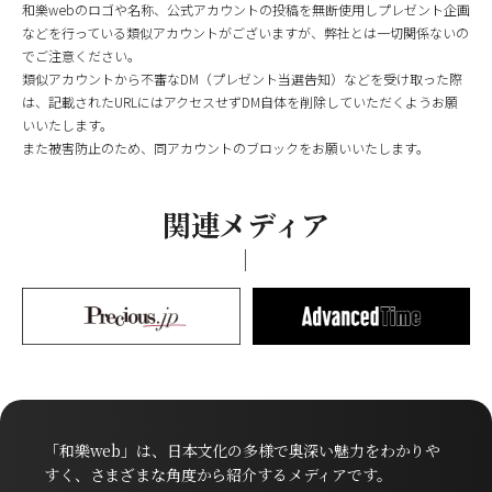
和樂webのロゴや名称、公式アカウントの投稿を無断使用しプレゼント企画
などを行っている類似アカウントがございますが、弊社とは一切関係ないの
でご注意ください。
類似アカウントから不審なDM（プレゼント当選告知）などを受け取った際
は、記載されたURLにはアクセスせずDM自体を削除していただくようお願
いいたします。
また被害防止のため、同アカウントのブロックをお願いいたします。
関連メディア
「和樂web」は、日本文化の多様で奥深い魅力をわかりや
すく、さまざまな角度から紹介するメディアです。