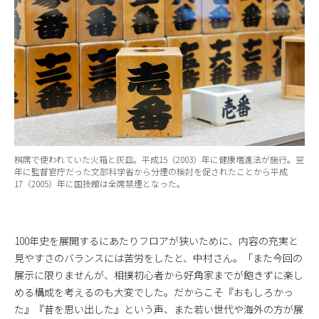
桝席で使われていた火箱と灰皿。平成15（2003）年に健康増進法が施行。翌
年に監督官庁だった文部科学省から分煙の検討を促されたことから平成
17（2005）年に国技館は全席禁煙となった。
100年史を展開するにあたりフロアが狭いために、内容の充実と
見やすさのバランスには苦労をしたと、中村さん。「また今回の
展示に限りませんが、相撲初心者から好角家までが飽きずに楽し
める構成を考えるのも大変でした。だからこそ『おもしろかっ
た』『昔を思い出した』という声、また若い世代や海外の方が展