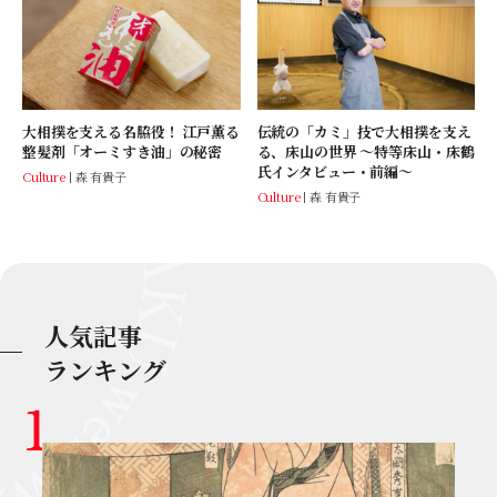
大相撲を支える名脇役！ 江戸薫る
伝統の「カミ」技で大相撲を支え
整髪剤「オーミすき油」の秘密
る、床山の世界 ～特等床山・床鶴
氏インタビュー・前編～
Culture
森 有貴子
Culture
森 有貴子
人気記事
ランキング