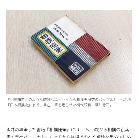
『相撲随筆』のような軽妙なエッセイから相撲史研究のバイブルといわれる
『日本相撲史』まで、自在に筆を走らせた初代館長・酒井忠正。
酒井の執筆した書籍『相撲随筆』には、15、6歳から相撲の絵葉
書を集めだし、大人になってからは相撲の本や錦絵を集めはじめ