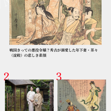
戦国きっての悪役令嬢？秀吉が溺愛した年下妻・茶々
（淀殿）の悲しき素顔