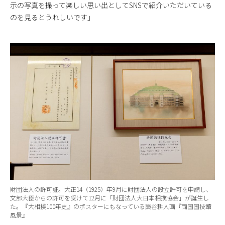
示の写真を撮って楽しい思い出としてSNSで紹介いただいている
のを見るとうれしいです」
財団法人の許可証。大正14（1925）年9月に財団法人の設立許可を申請し、
文部大臣からの許可を受けて12月に「財団法人大日本相撲協会」が誕生し
た。『大相撲100年史』のポスターにもなっている藁谷耕人画『両国国技館
風景』