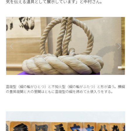
気を伝える道具として展示しています」と中村さん。
雲龍型（綱の輪がひとつ）と不知火型（綱の輪がふたつ）と形が違う。横綱
の豊昇龍関と大の里関はともに雲龍型の綱を締めて土俵入りをする。