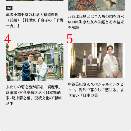
連載
武者小路千家のお盆と精進料理
八百比丘尼とは？人魚の肉を食べ
（前編）【料理家 千麻子の「千歳
800年生きた女の生涯とその結末
一食」】
を解説
中谷美紀さんスペシャルインタビ
ふたりの菊之丞が語る「綺麗事」
ュー。海外で暮らして感じる、よ
落語家･古今亭菊之丞×日本舞踊
り深い「日本の美」
家･尾上菊之丞、伝統文化の“隣の
芝生”