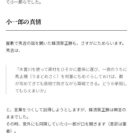
て小一郎らでした。
小一郎の真情
屋敷で秀吉の話を聞いた蜂須賀正勝も、さすがにためらいます。
秀吉は、
「木曽川を使って資材をひそかに墨俣に運び、一夜のうちに
馬止柵（うまどめさく）を何重にもめぐらしておけば、敵
が攻めてきても鉄砲で防ぎながら築城できる。どうか承知し
てもらえまいか」
と、言葉をつくして説得しようとしますが、蜂須賀正勝は無言の
ままでした。
その時、意外にも同席していた小一郎が口を開きます（意訳は筆
者）。