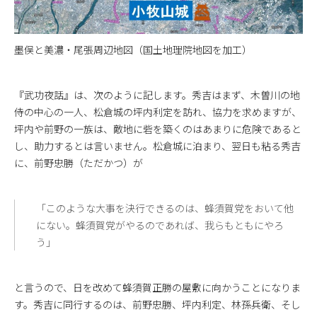
墨俣と美濃・尾張周辺地図（国土地理院地図を加工）
『武功夜話』は、次のように記します。秀吉はまず、木曽川の地
侍の中心の一人、松倉城の坪内利定を訪れ、協力を求めますが、
坪内や前野の一族は、敵地に砦を築くのはあまりに危険であると
し、助力するとは言いません。松倉城に泊まり、翌日も粘る秀吉
に、前野忠勝（ただかつ）が
「このような大事を決行できるのは、蜂須賀党をおいて他
にない。蜂須賀党がやるのであれば、我らもともにやろ
う」
と言うので、日を改めて蜂須賀正勝の屋敷に向かうことになりま
す。秀吉に同行するのは、前野忠勝、坪内利定、林孫兵衛、そし