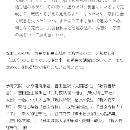
櫓も組みあがり、その夜中に塗りあげ、長屋にいたるまで完
成して、厳然とそびえて見えるようになったため、敵側も全
く戦意を失ったという。また堀の工事も急いで進めたため、
間もなく完成し、武器食料などを運び込み、秀吉公に守備
の兵をつけて据え置かれた」
なおこののち、信長が稲葉山城を攻略するのは、翌永禄10年
（1567）のことです。以後の小一郎秀長の活躍については、また
改めて、別の記事で紹介したいと思います。
参考文献：小瀬甫庵原著、吉田豊訳『太閤記㈠』（教育者新
書）、吉田蒼生雄訳注『武功夜話 第一巻』（新人物往来社）、
太田牛一著、中川太古訳『現代語訳 信長公記』（新人物文
庫）、柴裕之編著『豊臣秀長』（戎光祥出版）、『豊臣秀長のす
べて』（新人物往来社）、谷口克広『織田信長家臣人名辞典』
（吉川弘文館）、『日本城郭大系9 静岡・愛知・岐阜』（新人物
往来社） 他