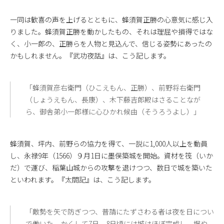
一同は歓喜の声を上げるとともに、蜂須賀正勝の心意気に感じ入
りました。蜂須賀正勝を動かしたもの、それは理屈や損得ではな
く、小一郎の、正勝らを人物と見込んで、信じる姿勢にあったの
かもしれません。『武功夜話』は、こう記します。
「蜂須賀彦右衛門（ひこえもん、正勝）、前野将右衛門
（しょうえもん、長康）、木下藤吉郎殿はさることなが
ら、御舎弟小一郎様に心ひかれ候由（そうろうよし）」
蜂須賀、坪内、前野らの協力を得て、一説に1,000人以上を動員
し、永禄9年（1566）９月1日に墨俣築城を開始。資材を筏（いか
だ）で運び、稲葉山城からの攻撃を退けつつ、数日で城を築いた
といわれます。『太閤記』は、こう記します。
「敵勢を矢で防ぎつつ、普請にたずさわる者は夜を日につい
で働いた。かくして7日、8日頃には城はほぼ完成し、塀や