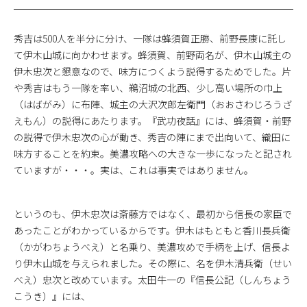
秀吉は500人を半分に分け、一隊は蜂須賀正勝、前野長康に託し
て伊木山城に向かわせます。蜂須賀、前野両名が、伊木山城主の
伊木忠次と懇意なので、味方につくよう説得するためでした。片
や秀吉はもう一隊を率い、鵜沼城の北西、少し高い場所の巾上
（はばがみ）に布陣、城主の大沢次郎左衛門（おおさわじろうざ
えもん）の説得にあたります。『武功夜話』には、蜂須賀・前野
の説得で伊木忠次の心が動き、秀吉の陣にまで出向いて、織田に
味方することを約束。美濃攻略への大きな一歩になったと記され
ていますが・・・。実は、これは事実ではありません。
というのも、伊木忠次は斎藤方ではなく、最初から信長の家臣で
あったことがわかっているからです。伊木はもともと香川長兵衛
（かがわちょうべえ）と名乗り、美濃攻めで手柄を上げ、信長よ
り伊木山城を与えられました。その際に、名を伊木清兵衛（せい
べえ）忠次と改めています。太田牛一の『信長公記（しんちょう
こうき）』には、