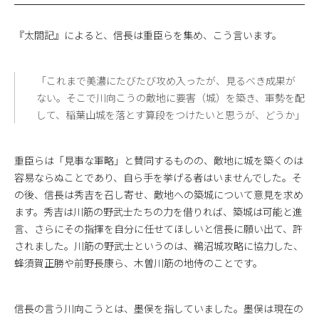
『太閤記』によると、信長は重臣らを集め、こう言います。
「これまで美濃にたびたび攻め入ったが、見るべき成果が
ない。そこで川向こうの敵地に要害（城）を築き、軍勢を配
して、稲葉山城を落とす算段をつけたいと思うが、どうか」
重臣らは「見事な軍略」と賛同するものの、敵地に城を築くのは
容易ならぬことであり、自ら手を挙げる者はいませんでした。そ
の後、信長は秀吉を召し寄せ、敵地への築城について意見を求め
ます。秀吉は川筋の野武士たちの力を借りれば、築城は可能と進
言、さらにその指揮を自分に任せてほしいと信長に願い出て、許
されました。川筋の野武士というのは、鵜沼城攻略に協力した、
蜂須賀正勝や前野長康ら、木曽川筋の地侍のことです。
信長の言う川向こうとは、墨俣を指していました。墨俣は現在の