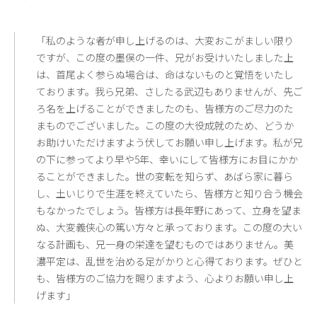
「私のような者が申し上げるのは、大変おこがましい限り
ですが、この度の墨俣の一件、兄がお受けいたしました上
は、首尾よく参らぬ場合は、命はないものと覚悟をいたし
ております。我ら兄弟、さしたる武辺もありませんが、先ご
ろ名を上げることができましたのも、皆様方のご尽力のた
まものでございました。この度の大役成就のため、どうか
お助けいただけますよう伏してお願い申し上げます。私が兄
の下に参ってより早や5年、幸いにして皆様方にお目にかか
ることができました。世の変転を知らず、あばら家に暮ら
し、土いじりで生涯を終えていたら、皆様方と知り合う機会
もなかったでしょう。皆様方は長年野にあって、立身を望ま
ぬ、大変義侠心の篤い方々と承っております。この度の大い
なる計画も、兄一身の栄達を望むものではありません。美
濃平定は、乱世を治める足がかりと心得ております。ぜひと
も、皆様方のご協力を賜りますよう、心よりお願い申し上
げます」