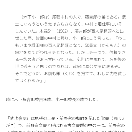
「（木下小一郎は）尾張中村の人で、藤吉郎の弟である。武
士になろうという気はさらさらなく、中村で畑仕事にいそ
しんでいた。永禄5年（1562）、藤吉郎が百人足軽頭へと出
世した際、故郷の中村に帰り、小一郎にこう言った。『わし
もいまや織田様の百人足軽頭となり、50貫文（かんもん）の
給地をあてがわれる身となった。しかし身一つで、信頼でき
る一族の者がおらず困っている。乱世に生まれて、名を後の
世に残そうと思うのであれば、武家に奉公するに限るぞ。
そこでどうだ、お前も鍬（くわ）を捨てて、わしに力を貸し
てはくれぬか』」
時に木下藤吉郎秀吉26歳、小一郎秀長22歳でした。
『武功夜話』は尾張の土豪・前野家の動向を記した覚書（おぼえ
がき）で、前野家文書と呼ばれる古文書群の中の一つ。前野家の