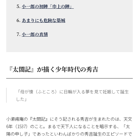
小一郎の初陣「巾上の陣」
あまりにも危険な築城
小一郎の真情
『太閤記』が描く少年時代の秀吉
「母が懐（ふところ）に日輪が入る夢を見て妊娠して誕生
した」
小瀬甫庵の『太閤記』にそう記される秀吉が生まれたのは、天文
6年（1537）のこと。まるで天下人になることを暗示する、「太
陽の申し子」であったといわんばかりの秀吉誕生のエピソードで