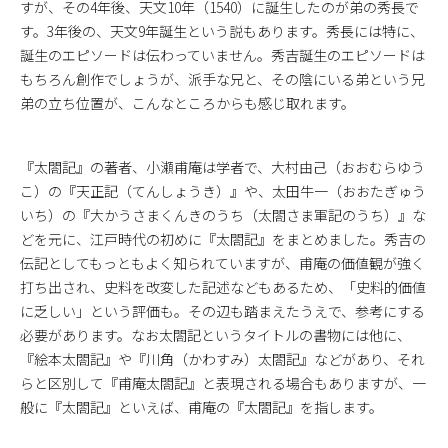
すが、その4年後、天文10年（1540）に誕生したのが弟の秀長で
す。3年後の、天文9年誕生という説もあります。秀長には特に、
誕生のエピソードは伝わっていません。秀吉誕生のエピソードは
もちろん創作でしょうが、派手な兄と、その陰にいる弟という兄
弟の立ち位置が、こんなところからも感じ取れます。
『太閤記』の著者、小瀬甫庵は学者で、大村由己（おおむらゆう
こ）の『天正記（てんしょうき）』や、太田牛一（おおたぎゅう
いち）の『大かうさまくんきのうち（太閤さま軍記のうち）』な
どを元に、江戸時代の初めに『太閤記』をまとめました。秀吉の
伝記としてもっともよく知られていますが、甫庵の価値観が強く
打ち出され、史料を改変した記述などもあるため、「史料的価値
に乏しい」という評価も。その辺も踏まえたうえで、参考にする
必要があります。なお太閤記というタイトルの書物には他に、
『絵本太閤記』や『川角（かわすみ）太閤記』などがあり、それ
らと区別して『甫庵太閤記』と表現される場合もありますが、一
般に『太閤記』といえば、甫庵の『太閤記』を指します。