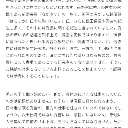
子孫である吉田家の蔵の中から、昭和34年（1959）の伊勢湾台風
をきっかけに見つかったといわれます。前野家は秀吉の古参の家
臣である前野長康（ながやす）の一族で、関係の深かった蜂須賀
（はちすか）氏や生駒（いこま）氏、さらに織田信長や秀吉の記
述も多く、その中には秀長に関する記述も含まれていました。秀
長の若い頃の活躍を知る上で、貴重な史料ではありますが、後世
に書かれたと思われる内容も散見され、偽書ではないかと、信憑
性に疑義を呈す研究者が多く存在します。一方で、江戸時代にま
とめられたものであり、確かに内容的な誤りはあるものの、参考
資料として貴重であるとする研究者も少なくありません。そうし
た議論の対象となっている史料であることを踏まえつつ、本記事
では参考にすることにします。
秀吉の下で働き始めた小一郎が、具体的にどんな仕事をしていた
のかは記録がありません。おそらくは信長に認められるよう、
日々走り回る秀吉の、裏方の仕事を任されていたのではないでし
ょうか。武士出身ではない秀吉には、家臣がいないため、新規に
人を集めて自前の「木下隊」をつくらなくてはなりません。兄が