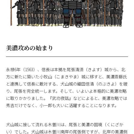
美濃攻めの始まり
永禄6年（1563）、信長は本拠を尾張清須（きよす）城から、北
方に新たに築いた小牧山（こまきやま）城に移すと、美濃斎藤氏
と連携して信長に敵対する、犬山城の織田信清（のぶきよ）を破
り、尾張を完全統一します。そして、いよいよ本格的に美濃攻略
に取りかかりました。『武功夜話』などによると、美濃攻略では
秀吉だけでなく、小一郎も大いに活躍することになります。
犬山城に接して流れる木曽川は、尾張と美濃の国境（くにざか
い）でした。犬山城は木曽川南岸の尾張側ですが、北岸の美濃側