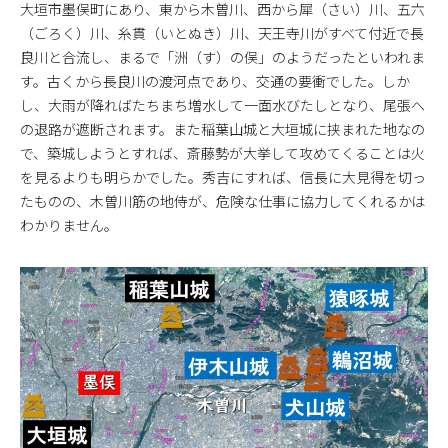
大垣市墨俣町にあり、東から木曽川、西から犀（さい）川、五六
（ごろく）川、糸貫（いとぬき）川、天王寺川がすべて付近で長
良川と合流し、まるで「洲（す）の俣」のようだったといわれま
す。古くから長良川の渡河点であり、交通の要衝でした。しか
し、大雨が降ればたちまち増水して一面水びたしとなり、尾張へ
の退路が遮断されます。また稲葉山城と大垣城に挟まれた地なの
で、築城しようとすれば、斎藤勢が大挙して攻めてくることは火
を見るよりも明らかでした。秀吉にすれば、信長に大見得を切っ
たものの、木曽川筋の地侍が、危険な仕事に協力してくれるかは
わかりません。