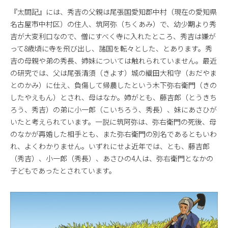
『太閤記』には、秀吉の父親は尾張国愛知郡中村（現在の愛知県
名古屋市中村区）の住人、筑阿弥（ちくあみ）で、幼少期より秀
吉が大変利口なので、僧にすべく寺に入れたところ、秀吉は嫌が
って8歳頃に寺を飛び出し、諸国を転々とした、とあります。秀
吉の母親や弟の秀長、姉妹については触れられていません。最近
の研究では、父は尾張清須（きよす）城の織田大和守（おだやま
とのかみ）に仕え、負傷して帰農したという木下弥右衛門（きの
したやえもん）とされ、母はなか。姉がとも、藤吉郎（とうきち
ろう、秀吉）の弟に小一郎（こいちろう、秀長）、妹にあさひが
いたと考えられています。一説に筑阿弥は、弥右衛門の死後、母
のなかが再婚した相手とも、また弥右衛門の別名であるともいわ
れ、よくわかりません。いずれにせよ近年では、とも、藤吉郎
（秀吉）、小一郎（秀長）、あさひの4人は、弥右衛門となかの
子どもであったとされています。