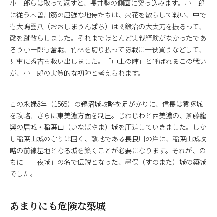
小一郎らは取って返すと、長井勢の側面に突っ込みます。小一郎
に従う木曽川筋の屈強な地侍たちは、火花を散らして戦い、中で
も大嶋雲八（おおしまうんぱち）は関鍛冶の大太刀を振るって、
敵を蹴散らしました。それまでほとんど実戦経験がなかったであ
ろう小一郎も奮戦、竹林を切り払って防戦に一役買うなどして、
見事に秀吉を救い出しました。「巾上の陣」と呼ばれるこの戦い
が、小一郎の実質的な初陣と考えられます。
この永禄8年（1565）の鵜沼城攻略を足がかりに、信長は猿啄城
を攻略、さらに東美濃方面を制圧。じわじわと西美濃の、斎藤龍
興の居城・稲葉山（いなばやま）城を圧迫していきました。しか
し稲葉山城の守りは固く、敵地である長良川の岸に、稲葉山城攻
略の前線基地となる城を築くことが必要になります。それが、の
ちに「一夜城」の名で伝説となった、墨俣（すのまた）城の築城
でした。
あまりにも危険な築城