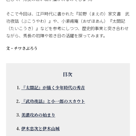
そこで今回は、江戸時代に書かれた『前野（まえの）家文書 武
功夜話（ぶこうやわ）』や、小瀬甫庵（おぜほあん）『太閤記
（たいこうき）』などを参考にしつつ、歴史的事実と突き合わせ
ながら、秀長の初陣や若き日の活躍を探ってみます。
文・
チワさぶろう
『太閤記』が描く少年時代の秀吉
『武功夜話』と小一郎のスカウト
美濃攻めの始まり
伊木忠次と伊木山城