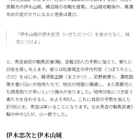
斎藤方の伊木山城、鵜沼城の攻略を提案。犬山城攻略後の、美濃
攻めの足がかりになると信長は喜び、
「伊木山城の伊木忠次（いぎただつぐ）を抜かりなく、味
方につけよ」
と、秀吉自前の騎馬武者5騎、足軽100人の手勢に加えて、新たに
30名を貸し与えます。彼らは松倉城主の坪内利定（つぼうちとし
さだ）をはじめ、蜂須賀正勝（まさかつ）、前野長康ら、濃尾国
境木曽川沿いの地侍たちで、地元の地理に精通し、また斎藤方に
も顔見知りが多いという強みがありました。地侍30名につき従う
者たちを合わせると、およそ400人。これに自前の手勢を加えた
計500人を、秀吉は率いることになります。なお秀吉の騎馬武者5
騎の中の1人が、小一郎でした。
伊木忠次と伊木山城