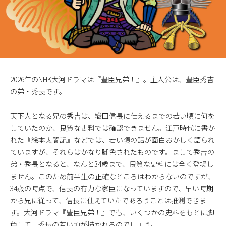
2026年のNHK大河ドラマは『豊臣兄弟！』。主人公は、豊臣秀吉
の弟・秀長です。
天下人となる兄の秀吉は、織田信長に仕えるまでの若い頃に何を
していたのか、良質な史料では確認できません。江戸時代に書か
れた『絵本太閤記』などでは、若い頃の話が面白おかしく語られ
ていますが、それらはかなり脚色されたものです。まして秀吉の
弟・秀長となると、なんと34歳まで、良質な史料には全く登場し
ません。このため前半生の正確なところはわからないのですが、
34歳の時点で、信長の有力な家臣になっていますので、早い時期
から兄に従って、信長に仕えていたであろうことは推測できま
す。大河ドラマ『豊臣兄弟！』でも、いくつかの史料をもとに脚
色して、秀長の若い頃が描かれるのでしょう。