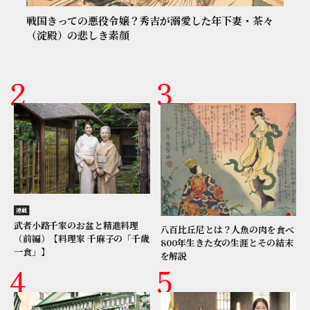
戦国きっての悪役令嬢？秀吉が溺愛した年下妻・茶々
（淀殿）の悲しき素顔
連載
武者小路千家のお盆と精進料理
八百比丘尼とは？人魚の肉を食べ
（前編）【料理家 千麻子の「千歳
800年生きた女の生涯とその結末
一食」】
を解説