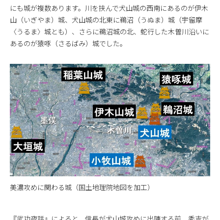
にも城が複数あります。川を挟んで犬山城の西南にあるのが伊木
山（いぎやま）城、犬山城の北東に鵜沼（うぬま）城（宇留摩
〈うるま〉城とも）、さらに鵜沼城の北、蛇行した木曽川沿いに
あるのが猿啄（さるばみ）城でした。
美濃攻めに関わる城（国土地理院地図を加工）
『武功夜話』によると、信長が犬山城攻めに出陣する前、秀吉が