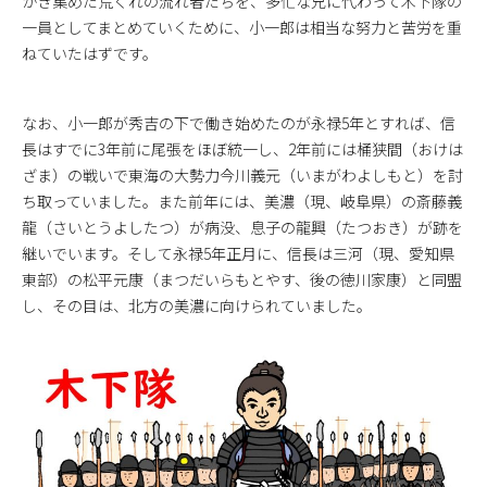
かき集めた荒くれの流れ者たちを、多忙な兄に代わって木下隊の
一員としてまとめていくために、小一郎は相当な努力と苦労を重
ねていたはずです。
なお、小一郎が秀吉の下で働き始めたのが永禄5年とすれば、信
長はすでに3年前に尾張をほぼ統一し、2年前には桶狭間（おけは
ざま）の戦いで東海の大勢力今川義元（いまがわよしもと）を討
ち取っていました。また前年には、美濃（現、岐阜県）の斎藤義
龍（さいとうよしたつ）が病没、息子の龍興（たつおき）が跡を
継いでいます。そして永禄5年正月に、信長は三河（現、愛知県
東部）の松平元康（まつだいらもとやす、後の徳川家康）と同盟
し、その目は、北方の美濃に向けられていました。