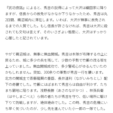
『武功夜話』によると、秀吉の説得によって大沢は織田家に降り
ますが、信長からの赦免がなかなか下りなかったため、秀吉は丸
2日間、鵜沼城内に滞在します。いわば、大沢が無事に赦免され
るまでの人質でした。もし信長が許さなければ、秀吉は大沢に殺
されても文句は言えず、そのいさぎよい態度に、大沢はすっかり
心服したと記されています。
やがて鵜沼城は、無事に無血開城。秀吉は本隊が布陣する巾上に
戻るため、城に多少の兵を残して、少数の手勢で竹藪の茂る坂を
上っていました。無血開城成功で、多少警戒心がゆるんでいたの
かもしれません。突如、300余りの軍勢が秀吉一行を襲います。
北方の関城主で斎藤龍興の重臣、長井道利（ながいみちとし）配
下の奇襲でした。竹藪にはばまれて秀吉らは自由が利かず、たち
まち窮地に陥ります。浅野長勝（あさのながかつ）、林孫兵衛
（はやしまごべえ）ら側の者たちが秀吉を守り、低い場所に駆け
下りて防戦しますが、絶体絶命でした。この時、秀吉の危機にい
ち早く気づいたのが、少し先を進んでいた小一郎の一隊でした。