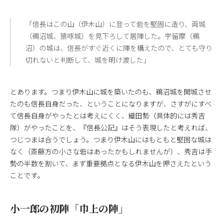
「信長はこの山（伊木山）に登って砦を堅固に造り、両城
（鵜沼城、猿啄城）を見下ろして居陣した。宇留摩（鵜
沼）の城は、信長がすぐ近くに陣を構えたので、とても守り
切れないと判断して、城を明け渡した」
とあります。つまり伊木山に城を築いたのも、鵜沼城を開城させ
たのも信長自身だった、ということになりますが、さすがにすべ
て信長自身がやったとは考えにくく、織田勢（具体的には秀吉
隊）がやったことを、『信長公記』はそう表現したと考えれば、
つじつまは合うでしょう。つまり伊木山にはもともと堅固な城は
なく（斎藤方の小さな砦はあったかもしれませんが）、秀吉は手
勢の半数を割いて、まず重要拠点となる伊木山を押さえたという
ことです。
小一郎の初陣「巾上の陣」