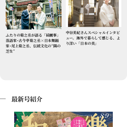
中谷美紀さんスペシャルインタビ
ふたりの菊之丞が語る「綺麗事」
ュー。海外で暮らして感じる、よ
落語家･古今亭菊之丞×日本舞踊
り深い「日本の美」
家･尾上菊之丞、伝統文化の“隣の
芝生”
最新号紹介