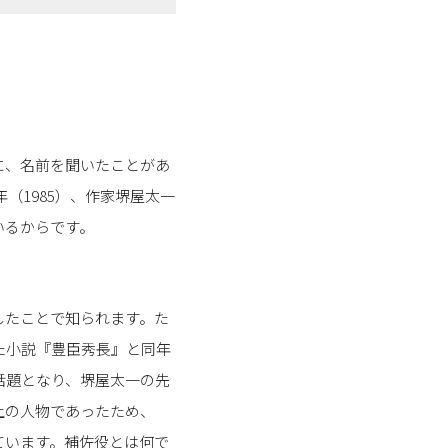
に、名前を聞いたことがあ
（1985）、作家堺屋太一
いるからです。
したことで知られます。た
た小説『豊臣秀長』と同年
話題となり、堺屋太一の先
上の人物であったため、
ています。補佐役とは何で