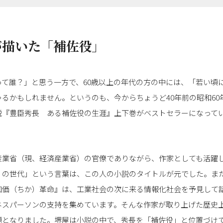
が描いた「補佐役」
って誰？」と思う一方で、60歳以上の年代の方の中には、「若い頃
るかもしれません。というのも、今からちょうど40年前の昭和60年
説『豊臣秀長 ある補佐役の生涯』上下巻がベストセラーになって
産業省（現、経済産業省）の官僚でありながら、作家としても活躍
）の世代」という言葉は、この人の小説のタイトルが元でした。ま
知価（ちか）革命』は、工業社会の次に来る情報化社会を予見して
ネスパーソンの支持を集めています。そんな作家が取り上げた歴史
題となりました。堺屋は小説の中で、秀長を「補佐役」と位置づけ