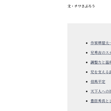
文・
チワさぶろう
作家堺屋太
兄秀吉のス
調整力と温
兄を支える
但馬平定
天下人への
豊臣秀長と