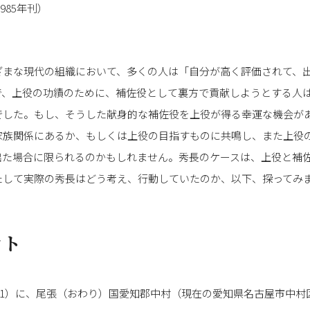
985年刊）
ざまな現代の組織において、多くの人は「自分が高く評価されて、
で、上役の功績のために、補佐役として裏方で貢献しようとする人
でした。もし、そうした献身的な補佐役を上役が得る幸運な機会が
家族関係にあるか、もしくは上役の目指すものに共鳴し、また上役
出た場合に限られるのかもしれません。秀長のケースは、上役と補
たして実際の秀長はどう考え、行動していたのか、以下、探ってみ
ウト
541）に、尾張（おわり）国愛知郡中村（現在の愛知県名古屋市中