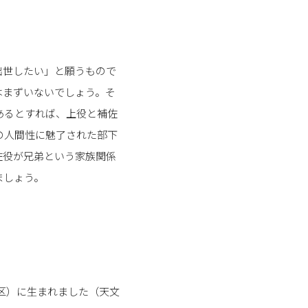
出世したい」と願うもので
はまずいないでしょう。そ
あるとすれば、上役と補佐
の人間性に魅了された部下
佐役が兄弟という家族関係
ましょう。
村区）に生まれました（天文