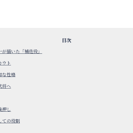
一が描いた「補佐役」
カウト
和な性格
武将へ
後押し
しての役割