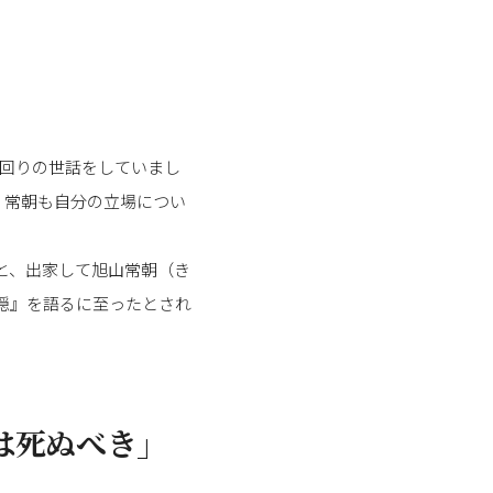
の回りの世話をしていまし
、常朝も自分の立場につい
ると、出家して旭山常朝（き
隠』を語るに至ったとされ
は死ぬべき」