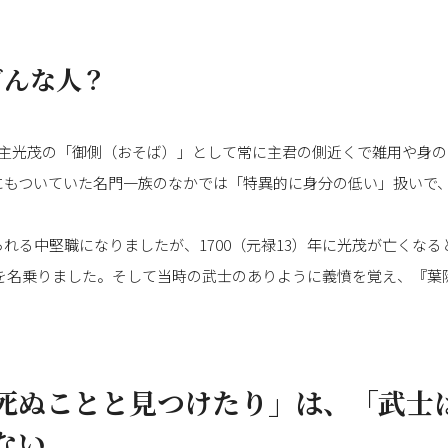
どんな人？
藩主光茂の「御側（おそば）」として常に主君の側近くで雑用や身
にもついていた名門一族のなかでは「特異的に身分の低い」扱いで
。
れる中堅職になりましたが、1700（元禄13）年に光茂が亡くな
）を名乗りました。そして当時の武士のありように義憤を覚え、『葉
死ぬことと見つけたり」は、「武士
ない