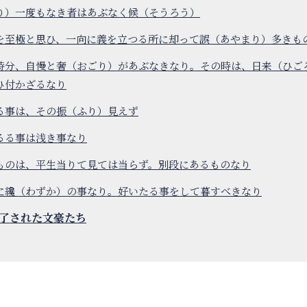
り）一度もなき者はあぶなく候（そうろう）
を至極と思ひ、一向に義を立つる所に却って誤（あやまり）多きも
時分、自慢と奢（おごり）があぶなきなり。その時は、日来（ひご
ひ付かざるなり
る事は、その振（ふり）見えず
るる事は浅き事なり
ものは、平生当りて見ては当らず。別段にあるものなり
に纔（わずか）の事なり。好いたる事をして暮すべきなり
了された文豪たち