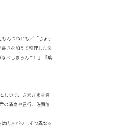
えもんつねとも／「じょう
き書きを加えて整理した武
（なべしまろんご）』『葉
スとしつつ、さまざまな資
君の消息や言行、佐賀藩
在は内容が少しずつ異なる