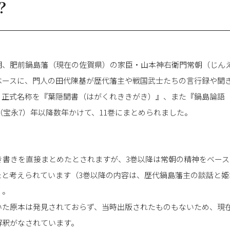
？
期、肥前鍋島藩（現在の佐賀県）の家臣・山本神右衛門常朝（じん
ベースに、門人の田代陳基が歴代藩主や戦国武士たちの言行録や聞
。正式名称を『葉隠聞書（はがくれききがき）』、また『鍋島論語
0（宝永7）年以降数年かけて、11巻にまとめられました。
き書きを直接まとめたとされますが、3巻以降は常朝の精神をベー
たと考えられています（3巻以降の内容は、歴代鍋島藩主の談話と姫
）。
いた原本は発見されておらず、当時出版されたものもないため、現
解釈がなされています。