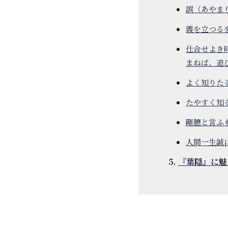
誤（あやま
義を立つる
仕合せよき
まねば、追
よく知りた
たやすく知
剛臆と言ふ
人間一生誠
『葉隠』に魅