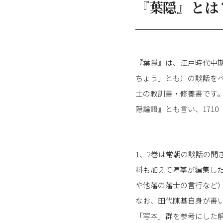
『葉隠』とは
『葉隠』は、江戸時代中
ちょう」とも）の談話を
士の教訓書・修養書です
隠論語』とも言い、171
1、2巻は常朝の談話の聞
料も加えて陣基が編集し
や他藩の藩士の言行など
なお、田代陳基自身が書
「写本」群を参考にした