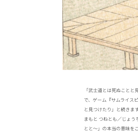
「武士道とは死ぬことと
で、ゲーム『サムライス
と見つけたり」と続きま
まもと つねとも／じょ
とと～」の本当の意味を