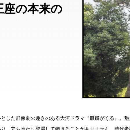
正座の本来の
心とした群像劇の趣きのある大河ドラマ『麒麟がくる』。魅
わり、立ち替わり登場して飽きることがありません。時代考