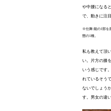
や中腰になる
で、動きに注
※仕舞:能の1部
態の1種。
私も教えて頂
い。片方の膝
いう感じです
れているそう
ないでしょう
す。男女の違