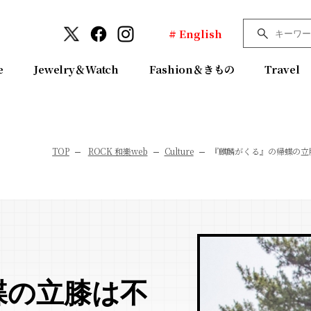
# English
e
Jewelry＆Watch
Fashion＆きもの
Travel
TOP
ROCK 和樂web
Culture
『麒麟がくる』の帰蝶の立
蝶の立膝は不