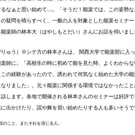
するなぁと思い始めて…。「そうだ！能楽では、この姿勢な
の疑問を晴らすべく、一般の人を対象とした能楽セミナー『能
る能楽師の林本大（はやしもとだい）さんにお話を伺いまし
ぜりゅう）※シテ方の林本さんは、 関西大学で能楽部に入
能楽師に。「高校生の時に初めて能を見た時、よくわからな
。この経験があったので、誘われて何気なく始めた大学の能
になりました」。元々能楽に関係する環境ではなかったこと
と話します。各地で開催される林本さんのセミナーは好評で
観に出かけたり、謡や舞を習い始めたりする人も多いそうで
役のこと、またそれを演じる人。