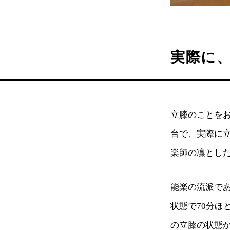
実際に
立膝のことを
台で、実際に
楽師の凜とし
能楽の流派で
状態で70分
の立膝の状態