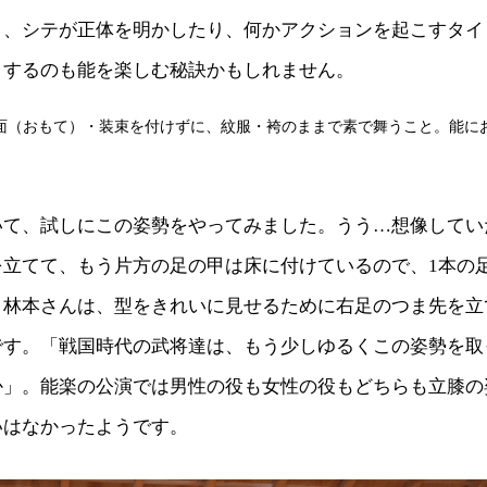
と、シテが正体を明かしたり、何かアクションを起こすタイ
目するのも能を楽しむ秘訣かもしれません。
を面（おもて）・装束を付けずに、紋服・袴のままで素で舞うこと。能に
いて、試しにこの姿勢をやってみました。うう…想像してい
を立てて、もう片方の足の甲は床に付けているので、1本の
。林本さんは、型をきれいに見せるために右足のつま先を立
です。「戦国時代の武将達は、もう少しゆるくこの姿勢を取
か」。能楽の公演では男性の役も女性の役もどちらも立膝の
いはなかったようです。