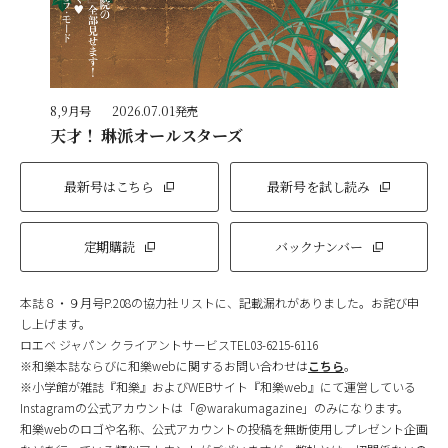
8,9月号
2026.07.01発売
天才！ 琳派オールスターズ
最新号はこちら
最新号を試し読み
定期購読
バックナンバー
本誌８・９月号P.208の協力社リストに、記載漏れがありました。お詫び申
し上げます。
ロエベ ジャパン クライアントサービスTEL03-6215-6116
※和樂本誌ならびに和樂webに関するお問い合わせは
こちら
。
※小学館が雑誌『和樂』およびWEBサイト『和樂web』にて運営している
Instagramの公式アカウントは「@warakumagazine」のみになります。
和樂webのロゴや名称、公式アカウントの投稿を無断使用しプレゼント企画