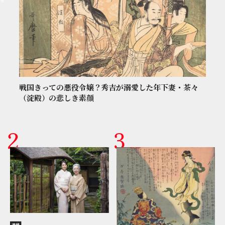
戦国きっての悪役令嬢？秀吉が溺愛した年下妻・茶々
（淀殿）の悲しき素顔
連載