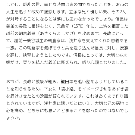
しかし、戦乱の世、幸せな時間は束の間であったことを、お市の
人生を追うと改めて痛感します。立派な兄と優しい夫、その2人
が対峙することになるとは夢にも思わなかったでしょう。信長は
義弟の長政に相談もなく、元亀元（1570）年に、上洛を拒否した
越前の朝倉義景（あさくらよしかげ）を攻めます。長政にとっ
て、越前一乗谷城主の朝倉家は、浅井家を支えてくれた恩義ある
一族。この朝倉家を滅ぼそうと兵を送り込んだ信長に対し、反旗
を翻し、挟撃しようとしたのです。信長にとっては、大切な妹を
嫁がせ、契りを結んだ義弟に裏切られ、怒り心頭となりました。
お市が、長政と義景が組み、織田軍を追い詰めようとしているこ
とを知らせるため、下女に「袋小路」をイメージさせるあずき袋
を届けさせたとの逸話が語られています。これはあくまで作り話
とされていますが、浅井家に嫁いだとはいえ、大切な兄の窮地に
心を痛め、どちらにも思いとどまることを願ったのではないでし
ょうか。