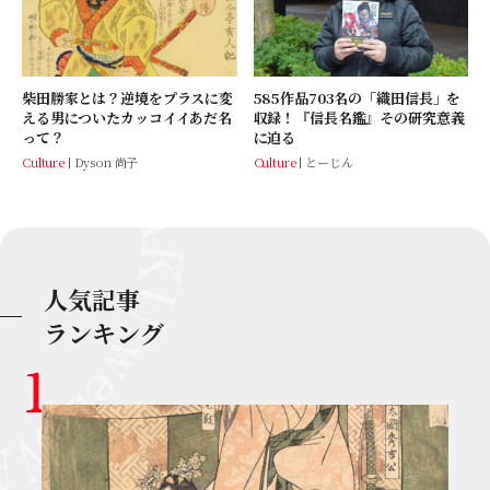
柴田勝家とは？逆境をプラスに変
585作品703名の「織田信長」を
える男についたカッコイイあだ名
収録！『信長名鑑』その研究意義
って？
に迫る
Culture
Dyson 尚子
Culture
とーじん
人気記事
ランキング