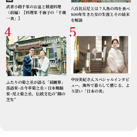
武者小路千家のお盆と精進料理
八百比丘尼とは？人魚の肉を食べ
（前編）【料理家 千麻子の「千歳
800年生きた女の生涯とその結末
一食」】
を解説
中谷美紀さんスペシャルインタビ
ふたりの菊之丞が語る「綺麗事」
ュー。海外で暮らして感じる、よ
落語家･古今亭菊之丞×日本舞踊
り深い「日本の美」
家･尾上菊之丞、伝統文化の“隣の
芝生”