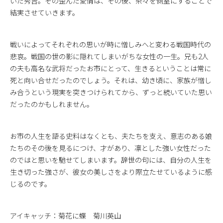
いた秀吉。その歪んだ愛情は、その後、茶々を側室にすることで
結実させていきます。
戦いによってそれぞれの思いが時に憎しみへと変わる戦国時代の
悲哀。戦国の世の影に隠れてしまいがちな女性の一生。兄も2人
の夫も高名な武将だったお市にとって、生きるということは常に
死と向い合せだったのでしょう。それは、幼き頃に、家族が憎し
み合うという現実を突きつけられてから、ずっと続いていた思い
だったのかもしれません。
お市の人生を語る史料はなくとも、夫たちを支え、意志のある娘
たちのその後を見るにつけ、才があり、凛とした強い女性だった
のではと思いを馳せてしまいます。辞世の句には、自分の人生を
生き切った強さが、彼女の美しさをより際立たせているように感
じるのです。
アイキャッチ：菊花に蝶 菊川英山