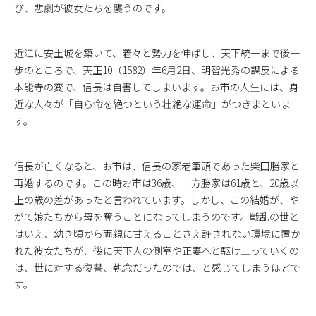
び、悲劇が彼女たちを襲うのです。
近江に安土城を築いて、着々と勢力を伸ばし、天下統一まで後一
歩のところで、天正10（1582）年6月2日、明智光秀の謀反による
本能寺の変で、信長は自害してしまいます。お市の人生には、身
近な人々が「自ら命を絶つという壮絶な運命」がつきまといま
す。
信長が亡くなると、お市は、信長の家老筆頭であった柴田勝家と
再婚するのです。この時お市は36歳、一方勝家は61歳と、20歳以
上の歳の差があったと言われています。しかし、この結婚が、や
がて娘たちから母を奪うことになってしまうのです。戦乱の世と
はいえ、幼き頃から両親に甘えることさえ許されない環境に置か
れた彼女たちが、後に天下人の側室や正妻へと駆け上っていくの
は、世に対する復讐、執念だったのでは、と感じてしまうほどで
す。