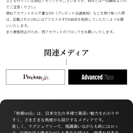
などを行っている類似アカウントがございますが、弊社とは一切関係ないの
でご注意ください。
類似アカウントから不審なDM（プレゼント当選告知）などを受け取った際
は、記載されたURLにはアクセスせずDM自体を削除していただくようお願
いいたします。
また被害防止のため、同アカウントのブロックをお願いいたします。
関連メディア
「和樂web」は、日本文化の多様で奥深い魅力をわかりや
すく、さまざまな角度から紹介するメディアです。
美しく、ラグジュアリーで、格調高いながらも時にはロッ
ク。伝統を守り継ぎながらも進化を続ける、幽遠な日本文