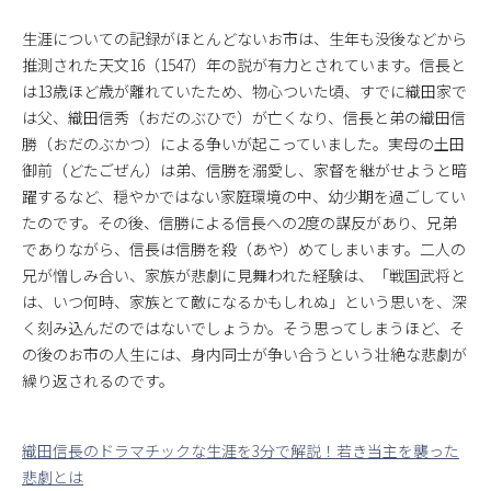
生涯についての記録がほとんどないお市は、生年も没後などから
推測された天文16（1547）年の説が有力とされています。信長と
は13歳ほど歳が離れていたため、物心ついた頃、すでに織田家で
は父、織田信秀（おだのぶひで）が亡くなり、信長と弟の織田信
勝（おだのぶかつ）による争いが起こっていました。実母の土田
御前（どたごぜん）は弟、信勝を溺愛し、家督を継がせようと暗
躍するなど、穏やかではない家庭環境の中、幼少期を過ごしてい
たのです。その後、信勝による信長への2度の謀反があり、兄弟
でありながら、信長は信勝を殺（あや）めてしまいます。二人の
兄が憎しみ合い、家族が悲劇に見舞われた経験は、「戦国武将と
は、いつ何時、家族とて敵になるかもしれぬ」という思いを、深
く刻み込んだのではないでしょうか。そう思ってしまうほど、そ
の後のお市の人生には、身内同士が争い合うという壮絶な悲劇が
繰り返されるのです。
織田信長のドラマチックな生涯を3分で解説！若き当主を襲った
悲劇とは