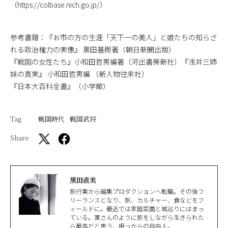
（https://colbase.nich.go.jp/）
参考書籍：『お市の方の生涯「天下一の美人」と娘たちの知らざ
れる政治権力の実像』 黒田基樹著（朝日新聞出版）
『戦国の女性たち』小和田哲男編著（河出書房新社）『浅井三姉
妹の真実』 小和田哲男編 （新人物往来社）
『日本大百科全書』（小学館）
Tag
戦国時代
戦国武将
Share
黒田直美
旅行業から編集プロダクションへ転職。その後フ
リーランスとなり、旅、カルチャー、食などをフ
ィールドに。最近では家庭菜園と城巡りにはまっ
ている。寅さんのように旅をしながら生きられた
ら最高だと思う、根っからの自由人。