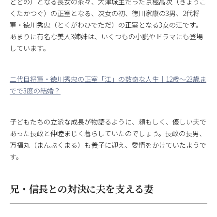
どどの）となる長女の茶々、大津城主だった京極高次（きょうご
くたかつぐ）の正室となる、次女の初、徳川家康の3男、2代将
軍・徳川秀忠（とくがわひでただ）の正室となる3女の江です。
あまりに有名な美人3姉妹は、いくつもの小説やドラマにも登場
しています。
二代目将軍・徳川秀忠の正室「江」の数奇な人生｜12歳〜23歳ま
でで3度の結婚？
子どもたちの立派な成長が物語るように、頼もしく、優しい夫で
あった長政と仲睦まじく暮らしていたのでしょう。長政の長男、
万福丸（まんぷくまる）も養子に迎え、愛情をかけていたようで
す。
兄・信長との対決に夫を支える妻