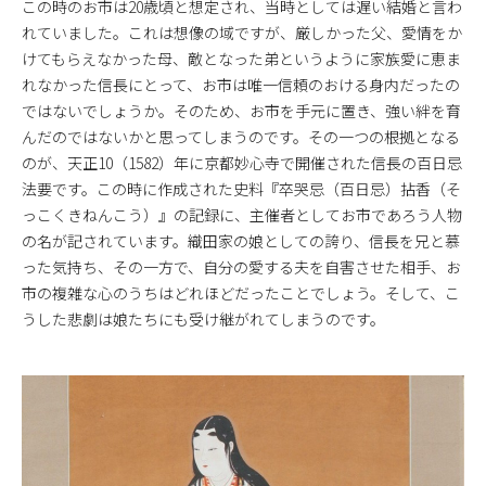
この時のお市は20歳頃と想定され、当時としては遅い結婚と言わ
れていました。これは想像の域ですが、厳しかった父、愛情をか
けてもらえなかった母、敵となった弟というように家族愛に恵ま
れなかった信長にとって、お市は唯一信頼のおける身内だったの
ではないでしょうか。そのため、お市を手元に置き、強い絆を育
んだのではないかと思ってしまうのです。その一つの根拠となる
のが、天正10（1582）年に京都妙心寺で開催された信長の百日忌
法要です。この時に作成された史料『卒哭忌（百日忌）拈香（そ
っこくきねんこう）』の記録に、主催者としてお市であろう人物
の名が記されています。織田家の娘としての誇り、信長を兄と慕
った気持ち、その一方で、自分の愛する夫を自害させた相手、お
市の複雑な心のうちはどれほどだったことでしょう。そして、こ
うした悲劇は娘たちにも受け継がれてしまうのです。