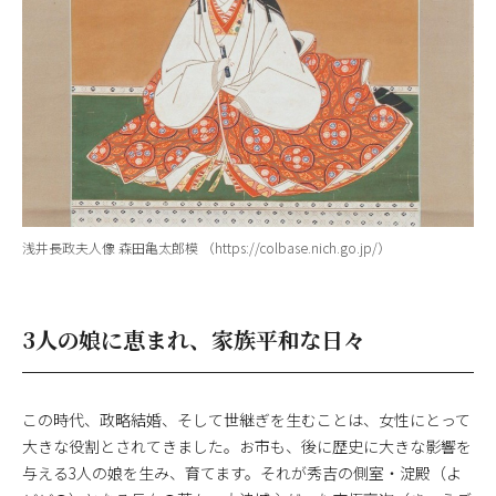
浅井長政夫人像 森田亀太郎模 （https://colbase.nich.go.jp/）
3人の娘に恵まれ、家族平和な日々
この時代、政略結婚、そして世継ぎを生むことは、女性にとって
大きな役割とされてきました。お市も、後に歴史に大きな影響を
与える3人の娘を生み、育てます。それが秀吉の側室・淀殿（よ