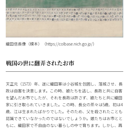
織田信長像（模本）（https://colbase.nich.go.jp/）
戦国の世に翻弄されたお市
天正元（1573）年、遂に織田軍は小谷城を包囲し、落城させ、長
政は自害を決意します。この時、娘たちを逃し、長政と共に自害
を望んだお市でしたが、それを長政は許さず、娘たちと共に織田
家に引き取られていきました。この時、長女の茶々は5歳、初は4
歳、江は生まれたばかりでした。そのため、父を殺されたことも
認識できていなかったのではないでしょうか。娘たちはお市とと
もに、織田家で不自由のない暮らしの中で育ちます。しかし、再