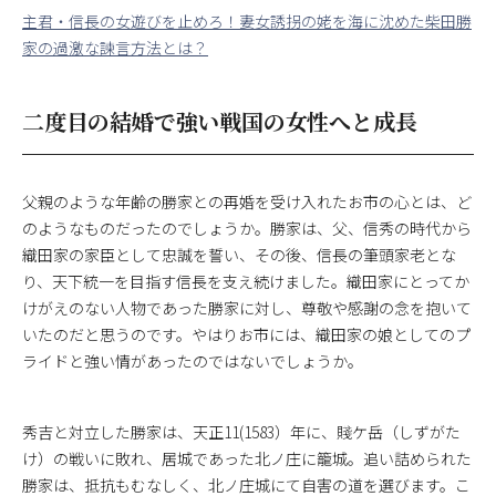
主君・信長の女遊びを止めろ！妻女誘拐の姥を海に沈めた柴田勝
家の過激な諫言方法とは？
二度目の結婚で強い戦国の女性へと成長
父親のような年齢の勝家との再婚を受け入れたお市の心とは、ど
のようなものだったのでしょうか。勝家は、父、信秀の時代から
織田家の家臣として忠誠を誓い、その後、信長の筆頭家老とな
り、天下統一を目指す信長を支え続けました。織田家にとってか
けがえのない人物であった勝家に対し、尊敬や感謝の念を抱いて
いたのだと思うのです。やはりお市には、織田家の娘としてのプ
ライドと強い情があったのではないでしょうか。
秀吉と対立した勝家は、天正11(1583）年に、賤ケ岳（しずがた
け）の戦いに敗れ、居城であった北ノ庄に籠城。追い詰められた
勝家は、抵抗もむなしく、北ノ庄城にて自害の道を選びます。こ