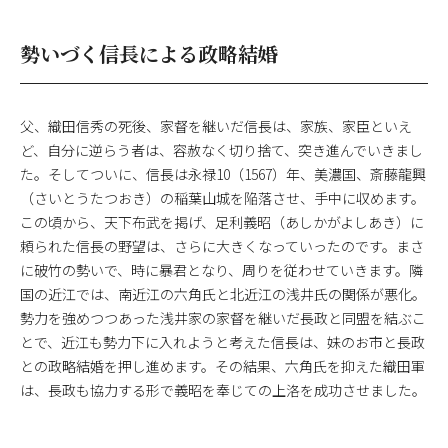
勢いづく信長による政略結婚
父、織田信秀の死後、家督を継いだ信長は、家族、家臣といえ
ど、自分に逆らう者は、容赦なく切り捨て、突き進んでいきまし
た。そしてついに、信長は永禄10（1567）年、美濃国、斎藤龍興
（さいとうたつおき）の稲葉山城を陥落させ、手中に収めます。
この頃から、天下布武を掲げ、足利義昭（あしかがよしあき）に
頼られた信長の野望は、さらに大きくなっていったのです。まさ
に破竹の勢いで、時に暴君となり、周りを従わせていきます。隣
国の近江では、南近江の六角氏と北近江の浅井氏の関係が悪化。
勢力を強めつつあった浅井家の家督を継いだ長政と同盟を結ぶこ
とで、近江も勢力下に入れようと考えた信長は、妹のお市と長政
との政略結婚を押し進めます。その結果、六角氏を抑えた織田軍
は、長政も協力する形で義昭を奉じての上洛を成功させました。