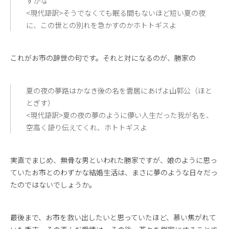
すかな
<現代語訳>そうでなくても眠る間もないほど短い夏の夜
に、この世との別れを急かすのかホトトギスよ
これがお市の辞世の句です。それと対になるのが、勝家の
夏の夜の夢路はかなき後の名を雲居にあげよ山郭公（ほと
とぎす）
<現代語訳>夏の夜の夢のように儚い人生だった我が名を、
空高く語り伝えてくれ、ホトトギスよ
実直でまじめ、無骨な男といわれた勝家ですが、娘のように思っ
ていたお市とのわずかな結婚生活は、まさに夢のような日々だっ
たのではないでしょうか。
最後まで、お市を救い出したいと思っていたほど、慕い焦がれて