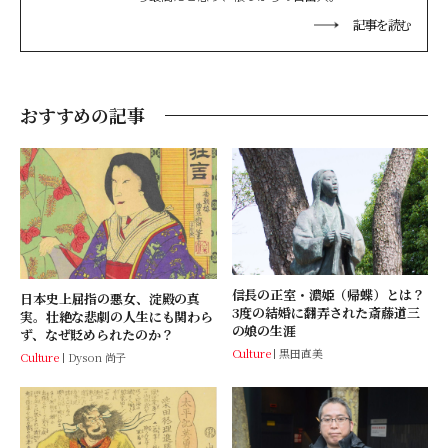
記事を読む
おすすめの記事
信長の正室・濃姫（帰蝶）とは？
日本史上屈指の悪女、淀殿の真
3度の結婚に翻弄された斎藤道三
実。壮絶な悲劇の人生にも関わら
の娘の生涯
ず、なぜ貶められたのか？
Culture
黒田直美
Culture
Dyson 尚子