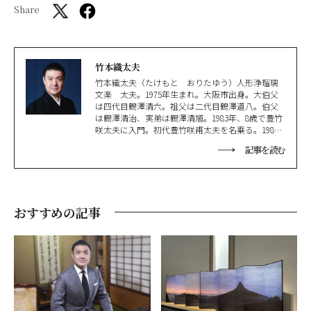
Share
竹本織太夫
竹本織太夫（たけもと おりたゆう）人形浄瑠璃
文楽 太夫。1975年生まれ。大阪市出身。大伯父
は四代目鶴澤清六。祖父は二代目鶴澤道八。伯父
は鶴澤清治、実弟は鶴澤清馗。1983年、8歳で豊竹
咲太夫に入門。初代豊竹咲甫太夫を名乗る。1986
年、10歳で国立文楽劇場小ホールにて初舞台。
記事を読む
2018年六代目竹本織太夫を襲名。実業之日本社か
ら『文楽のすゝめ』シリーズを3冊既刊。NHK E
テレの『にほんごであそぼ』に2005年からレギュ
ラー出演するなど多方面で活躍。国立劇場文楽賞
文楽優秀賞等受賞歴多数。
おすすめの記事