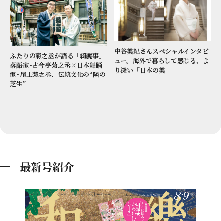
中谷美紀さんスペシャルインタビ
ふたりの菊之丞が語る「綺麗事」
ュー。海外で暮らして感じる、よ
落語家･古今亭菊之丞×日本舞踊
り深い「日本の美」
家･尾上菊之丞、伝統文化の“隣の
芝生”
最新号紹介