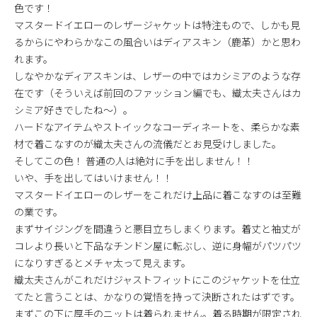
色です！
マスタードイエローのレザージャケットは特注もので、しかも見
るからにやわらかなこの風合いはディアスキン（鹿革）かと思わ
れます。
しなやかなディアスキンは、レザーの中ではカシミアのような存
在です（そういえば前回のファッション編でも、織太夫さんはカ
シミア好きでしたね～）。
ハードなアイテムやストイックなコーディネートを、柔らかな素
材で着こなすのが織太夫さんの流儀だとお見受けしました。
そしてこの色！ 普通の人は絶対に手を出しません！！
いや、手を出してはいけません！！
マスタードイエローのレザーをこれだけ上品に着こなすのは至難
の業です。
まずサイジングを間違うと悪目立ちしまくります。着丈と袖丈が
コレより長いと下品なチンドン屋に転ぶし、逆に身幅がパツパツ
になりすぎるとメチャ太って見えます。
織太夫さんがこれだけジャストフィットにこのジャケットを仕立
てたと言うことは、かなりの覚悟を持って決断されたはずです。
まずこの下に厚手のニットは着られません。着る時期が限定され