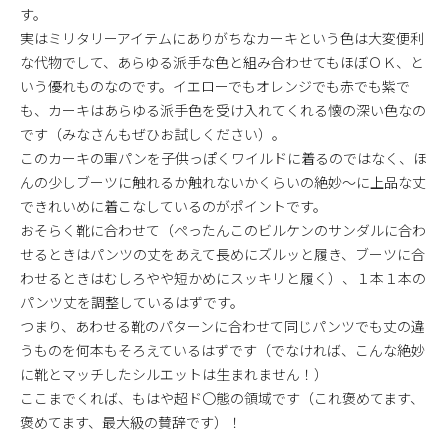
す。
実はミリタリーアイテムにありがちなカーキという色は大変便利
な代物でして、あらゆる派手な色と組み合わせてもほぼＯＫ、と
いう優れものなのです。イエローでもオレンジでも赤でも紫で
も、カーキはあらゆる派手色を受け入れてくれる懐の深い色なの
です（みなさんもぜひお試しください）。
このカーキの軍パンを子供っぽくワイルドに着るのではなく、ほ
んの少しブーツに触れるか触れないかくらいの絶妙～に上品な丈
できれいめに着こなしているのがポイントです。
おそらく靴に合わせて（ぺったんこのビルケンのサンダルに合わ
せるときはパンツの丈をあえて長めにズルッと履き、ブーツに合
わせるときはむしろやや短かめにスッキリと履く）、１本１本の
パンツ丈を調整しているはずです。
つまり、あわせる靴のパターンに合わせて同じパンツでも丈の違
うものを何本もそろえているはずです（でなければ、こんな絶妙
に靴とマッチしたシルエットは生まれません！）
ここまでくれば、もはや超ド〇態の領域です（これ褒めてます、
褒めてます、最大級の賛辞です）！