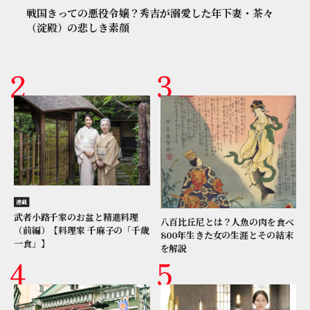
戦国きっての悪役令嬢？秀吉が溺愛した年下妻・茶々
（淀殿）の悲しき素顔
連載
武者小路千家のお盆と精進料理
八百比丘尼とは？人魚の肉を食べ
（前編）【料理家 千麻子の「千歳
800年生きた女の生涯とその結末
一食」】
を解説