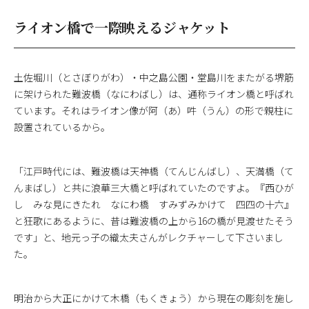
ライオン橋で一際映えるジャケット
土佐堀川（とさぼりがわ）・中之島公園・堂島川をまたがる堺筋
に架けられた難波橋（なにわばし）は、通称ライオン橋と呼ばれ
ています。それはライオン像が阿（あ）吽（うん）の形で親柱に
設置されているから。
「江戸時代には、難波橋は天神橋（てんじんばし）、天満橋（て
んまばし）と共に浪華三大橋と呼ばれていたのですよ。『西ひが
し みな見にきたれ なにわ橋 すみずみかけて 四四の十六』
と狂歌にあるように、昔は難波橋の上から16の橋が見渡せたそう
です」と、地元っ子の織太夫さんがレクチャーして下さいまし
た。
明治から大正にかけて木橋（もくきょう）から現在の彫刻を施し