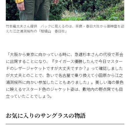
竹本織太夫さん提供 バックに見えるのは、奈良・春日大社から御神霊を迎
えた江之浦測候所の「柑橘山 春日社」
「大阪から東京に向かっている時に、急遽杉本さんの代役で茶会
に出席することになり、『タイガース優勝したんで今日マスター
ドのレザージャケットですが大丈夫ですか？』って確認しました
が大丈夫とのことで、急いで名古屋で乗り換えて小田原から江之
浦測候所に向かい参加したこともありました」。美しい海の景色
に映えるマスタード色のジャケット姿は、敷地内の野点席でも目
立っていたことでしょう。
お気に入りのサングラスの物語