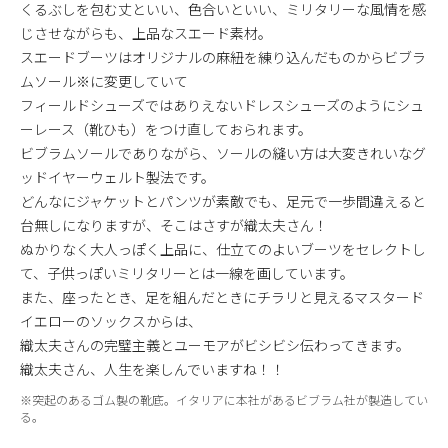
くるぶしを包む丈といい、色合いといい、ミリタリーな風情を感
じさせながらも、上品なスエード素材。
スエードブーツはオリジナルの麻紐を練り込んだものからビブラ
ムソール※に変更していて
フィールドシューズではありえないドレスシューズのようにシュ
ーレース（靴ひも）をつけ直しておられます。
ビブラムソールでありながら、ソールの縫い方は大変きれいなグ
ッドイヤーウェルト製法です。
どんなにジャケットとパンツが素敵でも、足元で一歩間違えると
台無しになりますが、そこはさすが織太夫さん！
ぬかりなく大人っぽく上品に、仕立てのよいブーツをセレクトし
て、子供っぽいミリタリーとは一線を画しています。
また、座ったとき、足を組んだときにチラリと見えるマスタード
イエローのソックスからは、
織太夫さんの完璧主義とユーモアがビシビシ伝わってきます。
織太夫さん、人生を楽しんでいますね！！
※突起のあるゴム製の靴底。イタリアに本社があるビブラム社が製造してい
る。