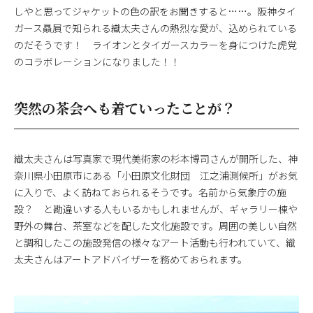
しやと思ってジャケットの色の訳をお聞きすると……。阪神タイ
ガース贔屓で知られる織太夫さんの熱烈な愛が、込められている
のだそうです！ ライオンとタイガースカラーを身につけた虎党
のコラボレーションになりました！！
突然の茶会へも着ていったことが？
織太夫さんは写真家で現代美術家の杉本博司さんが開所した、神
奈川県小田原市にある「小田原文化財団 江之浦測候所」がお気
に入りで、よく訪ねておられるそうです。名前から気象庁の施
設？ と勘違いする人もいるかもしれませんが、ギャラリー棟や
野外の舞台、茶室などを配した文化施設です。周囲の美しい自然
と調和したこの施設発信の様々なアート活動も行われていて、織
太夫さんはアートアドバイザーを務めておられます。