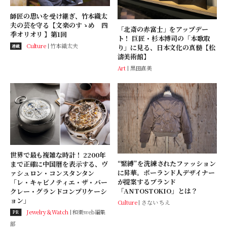
師匠の思いを受け継ぎ、竹本織太
夫の芸を守る【文楽のすゝめ 四
「北斎の赤富士」をアップデー
季オリオリ 】第1回
ト！ 巨匠・杉本博司の「本歌取
Culture
竹本織太夫
り」に見る、日本文化の真髄【松
連載
濤美術館】
Art
黒田直美
世界で最も複雑な時計！ 2200年
“緊縛”を洗練されたファッション
まで正確に中国暦を表示する、ヴ
に昇華。ポーランド人デザイナー
ァシュロン・コンスタンタン
が提案するブランド
「レ・キャビノティエ・ザ・バー
「ANTOSTOKIO」とは？
クレー・グランドコンプリケーシ
ョン」
Culture
さない ちえ
Jewelry＆Watch
和樂web編集
PR
部