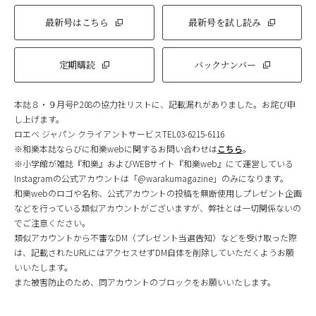
最新号はこちら
最新号を試し読み
定期購読
バックナンバー
本誌８・９月号P.208の協力社リストに、記載漏れがありました。お詫び申
し上げます。
ロエベ ジャパン クライアントサービスTEL03-6215-6116
※和樂本誌ならびに和樂webに関するお問い合わせは
こちら
。
※小学館が雑誌『和樂』およびWEBサイト『和樂web』にて運営している
Instagramの公式アカウントは「@warakumagazine」のみになります。
和樂webのロゴや名称、公式アカウントの投稿を無断使用しプレゼント企画
などを行っている類似アカウントがございますが、弊社とは一切関係ないの
でご注意ください。
類似アカウントから不審なDM（プレゼント当選告知）などを受け取った際
は、記載されたURLにはアクセスせずDM自体を削除していただくようお願
いいたします。
また被害防止のため、同アカウントのブロックをお願いいたします。