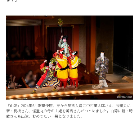
『山姥』2024年6月歌舞伎座。左から猪熊入道に中村萬太郎さん、怪童丸に
新・梅枝さん、怪童丸の母の山姥を萬壽さんがつとめました。白菊に新・時
蔵さんも出演。おめでたい一幕となりました。