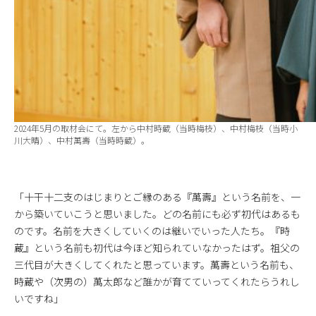
2024年5月の取材会にて。左から中村時蔵（当時梅枝）、中村梅枝（当時小
川大晴）、中村萬壽（当時時蔵）。
「十干十二支のはじまりとご縁のある『萬壽』という名前を、一
から築いていこうと思いました。どの名前にも必ず初代はあるも
のです。名前を大きくしていくのは継いでいった人たち。『時
蔵』という名前も初代は今ほど知られていなかったはず。祖父の
三代目が大きくしてくれたと思っています。萬壽という名前も、
時蔵や（次男の）萬太郎など誰かが育てていってくれたらうれし
いですね」