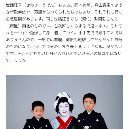
世話狂言（せわきょうげん）もある。岡本綺堂、真山青果のよう
な新歌舞伎や、落語からつくられたものもあり、それぞれに異な
る芝居観があります。同じ世話狂言でも（河竹）黙阿弥さんと
（鶴屋）南北のものでは、台詞回しからまるで違います。それぞ
れを一つずつ勉強して身に着けていく。小手先でできることでは
ありませんので、一度では無理。何度も経験してだんだんと自分
のものになり、少しずつその世界を表せるようになる。奥が深い
です。そこへどれだけ自分が入り込んでいけるかの挑戦ではない
でしょうか」