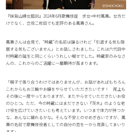
『妹背山婦女庭訓』2024年6月歌舞伎座 求女=中村萬壽。女方だ
けでなく、立役二枚目でも定評のある萬壽さん。
萬壽さんは会見で、“時蔵”の名前は譲るけれど「引退する気も隠
居する気もございません」とお話しされました。これは六代目中
村時蔵の誕生と同じくらいうれしい報せでした。時蔵家のみなさ
んの、これからのご活躍に一層期待が高まります。
「親子で張り合うわけではありませんが、お話があればもちろん
これからもお三輪やお嬢をやらせていただきたいです！ 尾上も
その後に一度やっておりますが、またやらせていただきたいお役
のひとつ。ただ、今の時蔵にはまだできない『茨木』のような老
け役を広げていきたいとも考えています。いつまで体力が持つか
な、あんなに踊れるかな。そんな不安とのせめぎ合いですが、萬
壽の名前で歌舞伎役者としての自分の芸を一から見直してまいり
ます」