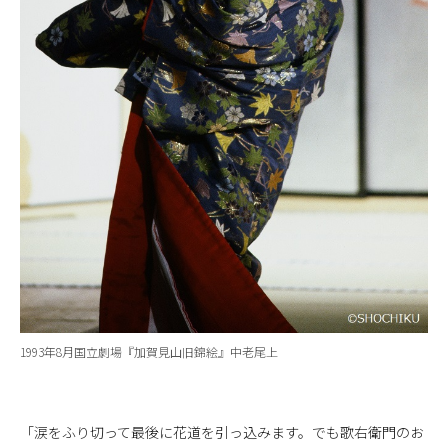
1993年8月国立劇場『加賀見山旧錦絵』中老尾上
「涙をふり切って最後に花道を引っ込みます。でも歌右衛門のお