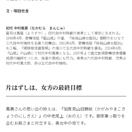
文・
塚田史香
初代 中村萬壽（なかむら まんじゅ）
屋号は萬屋（よろずや）。四代目中村時蔵の長男として東京に生まれる。
1960年4月、歌舞伎座『嫗山姥』の童、『妹背山婦女庭訓』御殿のおひなで
三代目中村梅枝を名乗り初舞台。1981年6月、歌舞伎座『妹背山婦女庭訓』
お三輪、『網模様燈籠菊桐』の滝川で五代目中村時蔵を襲名。2024年6月、
『山姥』の山姥にて初代中村萬壽となる。2007年より国立劇場歌舞伎俳優養
成課の講師をつとめ、後進の育成にも尽力。長男は六代目中村時蔵、次男は
初代中村萬太郎、孫は五代目中村梅枝。
片はずしは、女方の最終目標
萬壽さんの思い出の拵えは、『加賀見山旧錦絵（かがみやまこき
ょうのにしきえ）』の中老尾上（おのえ）です。御家乗っ取りを
企むお局さまと対立する、奥女中の役です。