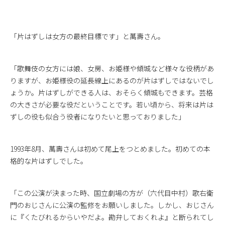
「片はずしは女方の最終目標です」と萬壽さん。
「歌舞伎の女方には娘、女房、お姫様や傾城など様々な役柄があ
りますが、お姫様役の延長線上にあるのが片はずしではないでし
ょうか。片はずしができる人は、おそらく傾城もできます。芸格
の大きさが必要な役だということです。若い頃から、将来は片は
ずしの役も似合う役者になりたいと思っておりました」
1993年8月、萬壽さんは初めて尾上をつとめました。初めての本
格的な片はずしでした。
「この公演が決まった時、国立劇場の方が（六代目中村）歌右衛
門のおじさんに公演の監修をお願いしました。しかし、おじさん
に『くたびれるからいやだよ。勘弁しておくれよ』と断られてし