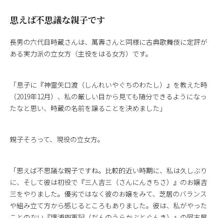
思えば不思議な親子です
長男の六代目時蔵さんは、萬壽さんと同様に古典歌舞伎に定評が
ある実力派の立女方（主役をはる女方）です。
「息子に『神霊矢口渡（しんれいやぐちのわたし）』を教えた時
（2019年12月）、私の厳しい目から見ても随分できるようになっ
たなと思い、時蔵の名前を譲ることを決めました」
親子そろって、現役の立女方。
「思えば不思議な親子ですね。比較的近い時期に、私は久しぶり
に、そして彼は初役で『三人吉三（さんにんきちさ）』のお嬢吉
三をやりました。優劣ではなく彼のお嬢をみて、芝居のバランス
や組み立て方から感じるところもありました。彼は、私がやった
ことのない『壇浦兜軍記（だんのうらかぶとぐんき）』の阿古屋