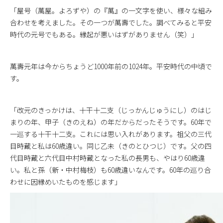
「屋号（萬屋。よろずや）の『萬』の一文字を使い、様々な組み
合わせを考えました。その一つが萬壽でした。調べてみると平安
時代の元号でもある。縁起が悪いはずがありません（笑）」
萬壽元年は今からちょうど1000年前の1024年。平安時代の中頃で
す。
「改元のきっかけは、十干十二支（じっかんじゅうにし）のはじ
まりの年、甲子（きのえね）の年だからだったそうです。60年で
一巡する十干十二支。これには思い入れがあります。祖父の三代
目時蔵と私は60歳違い。同じ乙未（きのとひつじ）です。父の四
代目時蔵と六代目中村時蔵となった私の長男も、やはり60歳違
い。私と孫（新・中村梅枝）も60歳違いなんです。60年の巡り合
わせに因縁めいたものを感じます」