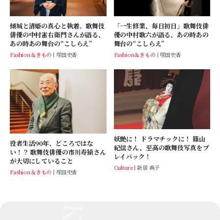
傾城と清姫の真心と執着。歌舞伎
「一生修業、毎日初日」歌舞伎俳
俳優の中村雀右衛門さんが語る、
優の中村歌六が語る、あの時あの
あの時あの舞台の“こしらえ”
舞台の“こしらえ”
Fashion＆きもの
塚田史香
Fashion＆きもの
塚田史香
妖艶に！ ドラマチックに！ 篠山
役者生活90年、どころではな
紀信さん、至高の歌舞伎写真をプ
い！？ 歌舞伎俳優の市川寿猿さん
レイバック！
が大切にしていること
Culture
新居 典子
Fashion＆きもの
塚田史香