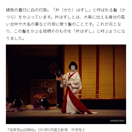
緋色の着付に白の打掛。「片（かた）はずし」と呼ばれる鬘（か
つら）をかぶっています。片はずしとは、大奥に仕える身分の高
い女中や大名の妻などの役に使う鬘のことです。これが元とな
り、この鬘をかぶる役柄そのものを「片はずし」と呼ぶようにな
りました。
『加賀見山旧錦絵』1993年8月国立劇場 中老尾上