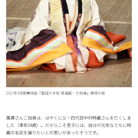
2017年3月歌舞伎座『義経千本桜 渡海屋・大物浦』典侍の局
萬壽さんご自身は、はやくに父・四代目中村時蔵さんを亡くしま
した（享年34歳）。だからこそ息子には、自分が元気なうちに時
蔵の名前を譲りたいとの思いがあったそうです。