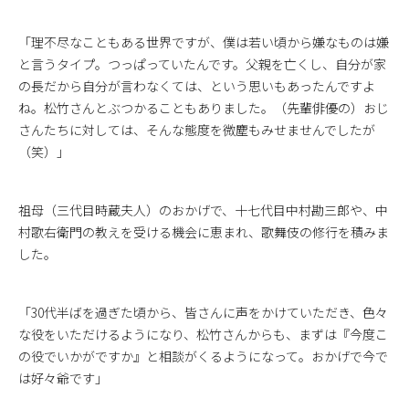
「理不尽なこともある世界ですが、僕は若い頃から嫌なものは嫌
と言うタイプ。つっぱっていたんです。父親を亡くし、自分が家
の長だから自分が言わなくては、という思いもあったんですよ
ね。松竹さんとぶつかることもありました。（先輩俳優の）おじ
さんたちに対しては、そんな態度を微塵もみせませんでしたが
（笑）」
祖母（三代目時蔵夫人）のおかげで、十七代目中村勘三郎や、中
村歌右衛門の教えを受ける機会に恵まれ、歌舞伎の修行を積みま
した。
「30代半ばを過ぎた頃から、皆さんに声をかけていただき、色々
な役をいただけるようになり、松竹さんからも、まずは『今度こ
の役でいかがですか』と相談がくるようになって。おかげで今で
は好々爺です」