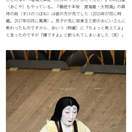
（あこや）もやっている。『義経千本桜 渡海屋・大物浦』の典
侍の局（すけのつぼね）は彼の方が先でした（2015年07月に時
蔵。2017年03月に萬壽）。息子が先に坂東玉三郎のおにいさんに
教わったものですから、あいつ（時蔵）に『ちょっと教えてよ』
と言ったのですが『嫌ですよ』と断られてしまいました（笑）」