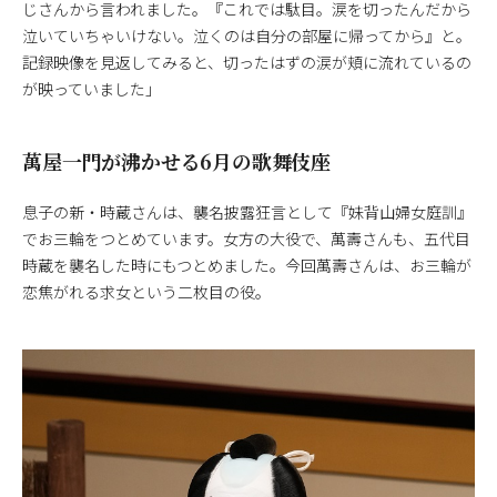
じさんから言われました。『これでは駄目。涙を切ったんだから
泣いていちゃいけない。泣くのは自分の部屋に帰ってから』と。
記録映像を見返してみると、切ったはずの涙が頬に流れているの
が映っていました」
萬屋一門が沸かせる6月の歌舞伎座
息子の新・時蔵さんは、襲名披露狂言として『妹背山婦女庭訓』
でお三輪をつとめています。女方の大役で、萬壽さんも、五代目
時蔵を襲名した時にもつとめました。今回萬壽さんは、お三輪が
恋焦がれる求女という二枚目の役。