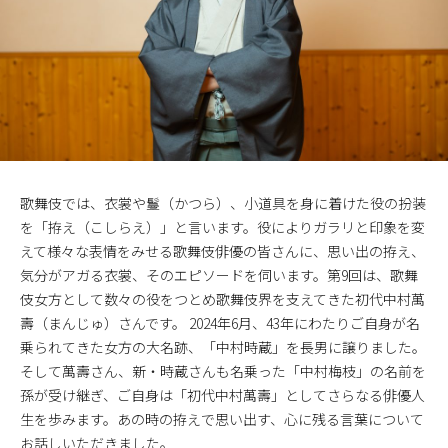
歌舞伎では、衣裳や鬘（かつら）、小道具を身に着けた役の扮装
を「拵え（こしらえ）」と言います。役によりガラリと印象を変
えて様々な表情をみせる歌舞伎俳優の皆さんに、思い出の拵え、
気分がアガる衣裳、そのエピソードを伺います。第9回は、歌舞
伎女方として数々の役をつとめ歌舞伎界を支えてきた初代中村萬
壽（まんじゅ）さんです。 2024年6月、43年にわたりご自身が名
乗られてきた女方の大名跡、「中村時蔵」を長男に譲りました。
そして萬壽さん、新・時蔵さんも名乗った「中村梅枝」の名前を
孫が受け継ぎ、ご自身は「初代中村萬壽」としてさらなる俳優人
生を歩みます。あの時の拵えで思い出す、心に残る言葉について
お話しいただきました。