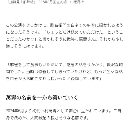
『加賀見山旧錦絵』1993年8月国立劇場 中老尾上
この公演をきっかけに、歌右衛門の自宅での麻雀に招かれるよう
になったそうです。「ちょっとだけ認めていただけた、というこ
とだったのかな」と懐かしそうに微笑む萬壽さん。それから少し
悔しそうに続けます。
「麻雀をして食事もいただいて、芝居の話をうかがう。贅沢な時
間でした。当時は恐縮してしまっていたけれど、もっと色々な話
を自分からお聞きすれば良かったと後悔しています」
萬壽の名前を一から築いていく
2024年6月より初代中村萬壽として舞台に立たれています。ご自
身で決めた、大変縁起の良さそうな名前です。