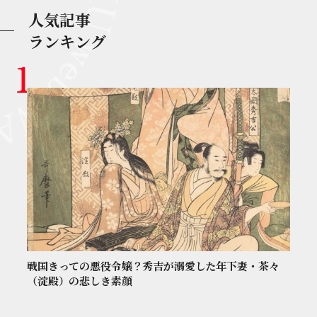
人気記事
ランキング
戦国きっての悪役令嬢？秀吉が溺愛した年下妻・茶々
（淀殿）の悲しき素顔