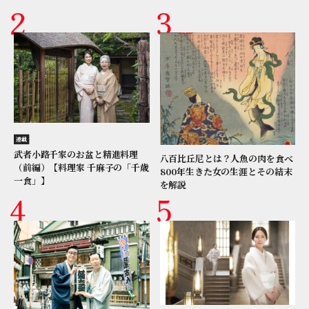
連載
武者小路千家のお盆と精進料理
八百比丘尼とは？人魚の肉を食べ
（前編）【料理家 千麻子の「千歳
800年生きた女の生涯とその結末
一食」】
を解説