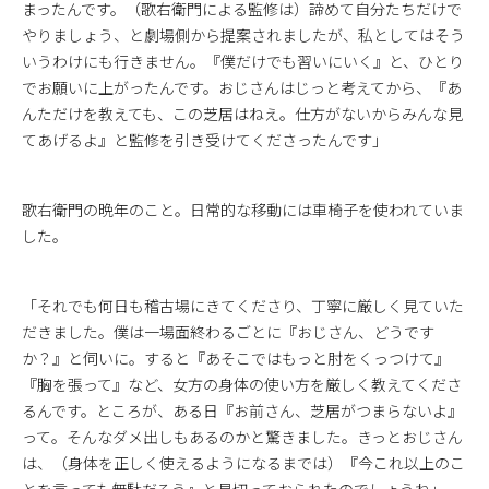
まったんです。（歌右衛門による監修は）諦めて自分たちだけで
やりましょう、と劇場側から提案されましたが、私としてはそう
いうわけにも行きません。『僕だけでも習いにいく』と、ひとり
でお願いに上がったんです。おじさんはじっと考えてから、『あ
んただけを教えても、この芝居はねえ。仕方がないからみんな見
てあげるよ』と監修を引き受けてくださったんです」
歌右衛門の晩年のこと。日常的な移動には車椅子を使われていま
した。
「それでも何日も稽古場にきてくださり、丁寧に厳しく見ていた
だきました。僕は一場面終わるごとに『おじさん、どうです
か？』と伺いに。すると『あそこではもっと肘をくっつけて』
『胸を張って』など、女方の身体の使い方を厳しく教えてくださ
るんです。ところが、ある日『お前さん、芝居がつまらないよ』
って。そんなダメ出しもあるのかと驚きました。きっとおじさん
は、（身体を正しく使えるようになるまでは）『今これ以上のこ