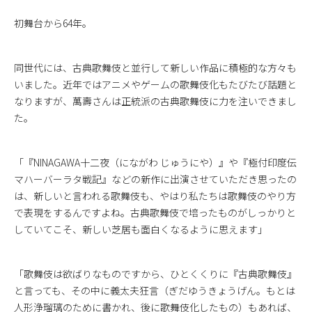
初舞台から64年。
同世代には、古典歌舞伎と並行して新しい作品に積極的な方々も
いました。近年ではアニメやゲームの歌舞伎化もたびたび話題と
なりますが、萬壽さんは正統派の古典歌舞伎に力を注いできまし
た。
「『NINAGAWA十二夜（にながわ じゅうにや）』や『極付印度伝
マハーバーラタ戦記』などの新作に出演させていただき思ったの
は、新しいと言われる歌舞伎も、やはり私たちは歌舞伎のやり方
で表現をするんですよね。古典歌舞伎で培ったものがしっかりと
していてこそ、新しい芝居も面白くなるように思えます」
「歌舞伎は欲ばりなものですから、ひとくくりに『古典歌舞伎』
と言っても、その中に義太夫狂言（ぎだゆうきょうげん。もとは
人形浄瑠璃のために書かれ、後に歌舞伎化したもの）もあれば、