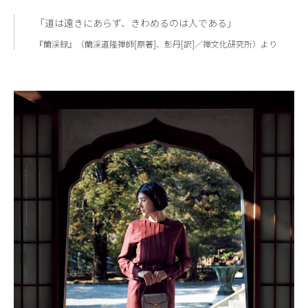
「道は遠きにあらず、きわめるのは人である」
『蘭渓録』（蘭渓道隆禅師[原著]、彭丹[訳]／禅文化研究所）より