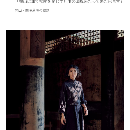
「福山は渾て松関を閉じず無限の清風来たって未だ已まず」
開山・蘭溪道隆の偈頌