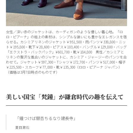
女性／深い赤のジャケットは、カーディガンのような優しい着心地。「ロ
ロ・ピアーナ」の極上の素材は、シンプルな装いにも豊かなエレガンスを宿
らせる。カシミアリネンのジャケット￥951,500・同パンツ￥338,800・ニッ
ト￥195,800・靴下￥28,600・ピアス￥103,400・バングル￥129,800・バッグ
「エクストラ・バックパック」¥601,700・靴￥184,800 男性／カシミアと
リネンの贅沢な風合いのジャケットに、カシミア・ジャージーのパンツを合
わせて。ジャケット￥597,300・Tシャツ￥172,700・パンツ￥517,000・帽子
￥225,500・スカーフ￥77,000・靴￥135,300（ロロ・ピアーナ ジャパン）
（価格は3月7日時点のものです）
美しい国宝「梵鐘」が鎌倉時代の趣を伝えて
「鐘つけば銀杏ちるなり建長寺」
夏目漱石