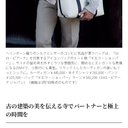
ヘリンボーン織りのシルクとレザーのコンビに気品が漂うバッグは、「ロ
ロ・ピアーナ」を代表するアイコンバッグのトート版「ギエラ・ショッパ
ー」。サイドの留め具を外すとラフな雰囲気に、閉めるとエレガントな表情
になる2WAYで、小旅行にも重宝。リラックスしたカーディガンの装いもぐ
っとシックに。カーディガン￥448,800・半そでシャツ￥261,800・パンツ
￥225,500・バッグ「ギエラ・ショッパー」ラージ￥541,200（ロロ・ピアー
ナ ジャパン）（価格は3月7日時点のものです）
古の建築の美を伝える寺でパートナーと極上
の時間を