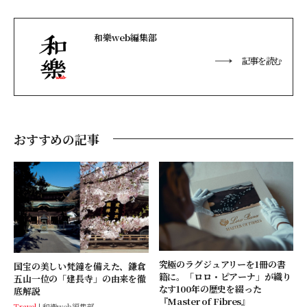
和樂web編集部
記事を読む
おすすめの記事
究極のラグジュアリーを1冊の書
国宝の美しい梵鐘を備えた、鎌倉
籍に。「ロロ・ピアーナ」が織り
五山一位の「建長寺」の由来を徹
なす100年の歴史を綴った
底解説
『Master of Fibres』
Travel
和樂web編集部