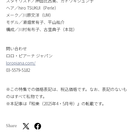
スタイリスト／押田比呂美、カドワキジュン子
ヘア／hiro TSUKUI（Perle）
メーク／川原文洋（UM）
モデル／瀬畑茉有子、平山祐介
構成／川村有布子、古里典子（本誌）
問い合わせ
ロロ・ピアーナ ジャパン
loropiana.com/
03-5579-5182
※この特集での価格表記は、税込価格です。なお、表記のないも
のはすべて私物です。
※本記事は『和樂（2025年4・5月号）』の転載です。
Share