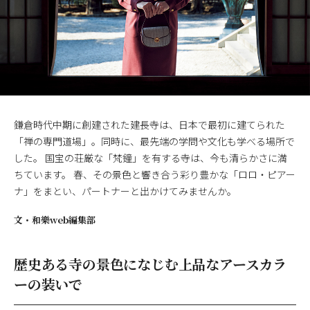
鎌倉時代中期に創建された建長寺は、日本で最初に建てられた
「禅の専門道場」。同時に、最先端の学問や文化も学べる場所で
した。 国宝の荘厳な「梵鐘」を有する寺は、今も清らかさに満
ちています。 春、その景色と響き合う彩り豊かな「ロロ・ピアー
ナ」をまとい、パートナーと出かけてみませんか。
文・
和樂web編集部
歴史ある寺の景色になじむ上品なアースカラ
ーの装いで