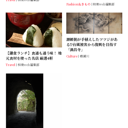
Fashion＆きもの
和樂web編集部
源頼朝が手植えしたツツジがあ
る⁉︎台風被害から復興を目指す
「満昌寺」
【鎌倉ランチ】食通も通う味！ 地
Culture
樽瀬川
元食材を使った名店 厳選4軒
Travel
和樂web編集部