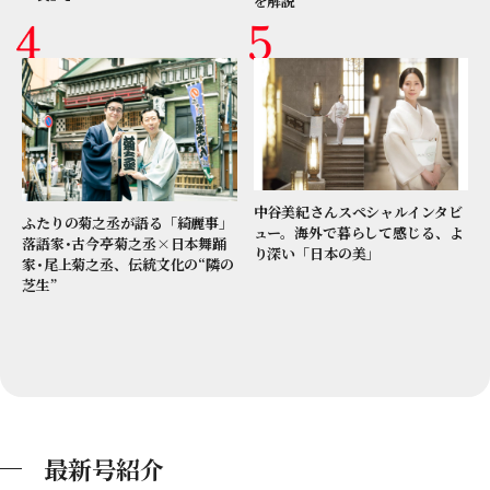
を解説
中谷美紀さんスペシャルインタビ
ふたりの菊之丞が語る「綺麗事」
ュー。海外で暮らして感じる、よ
落語家･古今亭菊之丞×日本舞踊
り深い「日本の美」
家･尾上菊之丞、伝統文化の“隣の
芝生”
最新号紹介