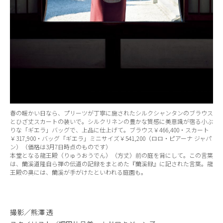
春の暖かい日なら、プリーツが丁寧に施されたシルクシャンタンのブラウス
とひざ丈スカートの装いで。シルクリネンの豊かな質感に美意識が宿る小ぶ
りな「ギエラ」バッグで、上品に仕上げて。ブラウス￥466,400・スカート
￥317,900・バッグ「ギエラ」ミニサイズ￥541,200（ロロ・ピアーナ ジャパ
ン）（価格は3月7日時点のものです）
本堂となる龍王殿（りゅうおうでん）（方丈）前の庭を背にして。この言葉
は、蘭溪道隆自ら禅の伝道の記録をまとめた『蘭溪録』に記された言葉。龍
王殿の奥には、蘭溪が手がけたといわれる庭園も。
撮影／熊澤 透