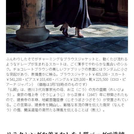
ふんわりしたそでがチャーミングなブラウスジャケットと、動くたび流れる
ようなドレープが生まれるスカートは、ごく薄手でやわらかな風合いのシル
ク。チョコレートブラウンの美しいファブリックの表面にはランダムに小さ
な突起があり、表情豊かに映る。ブラウスジャケット￥485,100・スカート
￥541,200・ピアス￥103,400・バングル￥129,800・靴￥225,500（ロロ・ピ
アーナ ジャパン）（価格は3月7日時点のものです）
「仏殿」は、徳川３代将軍家光の母、お江（ごう）の方の霊廟（れいびょ
う）。東京の増上寺（ぞうじょうじ）から正保４（1647）年に移築されたも
ので、建長寺の本尊、地蔵菩薩座像（じぞうぼさつざぞう）が安置されてい
る。この言葉は、建長寺を開山し、厳格な本流の禅を伝えた南宋（なんそ
う）の僧、蘭溪道隆の粛然たる禅風を伝えることば（教え）。