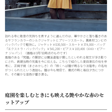
訪れる寺に敬意の気持ちを表すように選んだのは、華やかさと落ち着きのあ
るサフランカラーのシルクジャケットとプリーツスカート。異素材コンビの
バックパックで軽快に。ジャケット￥830,500・スカート￥374,000・バッグ
「エクストラ・バックパック」￥541,200・ピアス￥103,400（ロロ・ピアー
ナ ジャパン）（価格は3月7日時点のものです）
風格のある「梵鐘」の胴部には蘭溪道隆が撰したといわれる銘文が浮き彫り
にされ、創建当時の気風を今に伝える。こちらで紹介した夏目漱石の句を参
考に、正岡子規（まさおかしき）の「柿くへば鐘が鳴るなり法隆寺」の名句
がつくられたという逸話も。鐘は今も現役で、儀式の時と毎日夕方につか
れ、その厳かな音色が響き渡る。
庭園を楽しむときにも映える艶やかな赤のセ
ットアップ