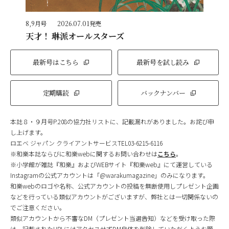
8,9月号
2026.07.01発売
天才！ 琳派オールスターズ
最新号はこちら
最新号を試し読み
定期購読
バックナンバー
本誌８・９月号P.208の協力社リストに、記載漏れがありました。お詫び申
し上げます。
ロエベ ジャパン クライアントサービスTEL03-6215-6116
※和樂本誌ならびに和樂webに関するお問い合わせは
こちら
。
※小学館が雑誌『和樂』およびWEBサイト『和樂web』にて運営している
Instagramの公式アカウントは「@warakumagazine」のみになります。
和樂webのロゴや名称、公式アカウントの投稿を無断使用しプレゼント企画
などを行っている類似アカウントがございますが、弊社とは一切関係ないの
でご注意ください。
類似アカウントから不審なDM（プレゼント当選告知）などを受け取った際
は、記載されたURLにはアクセスせずDM自体を削除していただくようお願