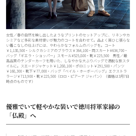
女性／春の自然を映し出したようなプリントのセットアップに、リネンやカ
シミアなど多彩な素材使いが魅力のコートを合わせて。品よく肩ひじ張らな
い着こなしの仕上げには、やわらかなフォルムのバッグを。コート
￥1,138,500・シルクカシミアのブラウス￥364,100・同スカート¥634,700・
バッグ「ギエラ・ショッパー」スモール¥525,800・靴￥225,500 男性／最
高品質のテンダーカーフを用いた、しなやかな大ぶりバッグで洒脱な旅スタ
イルに。スエードジャケット￥1,288,100・ポロニット￥291,500・パンツ
￥168,300・靴下￥77,000・バッグ「ベイル・ホーボーバッグ」エクストラ
ラージ￥713,900・靴￥225,500（ロロ・ピアーナ ジャパン）（価格は3月7日
時点のものです）
優雅でいて軽やかな装いで徳川将軍家縁の
「仏殿」へ