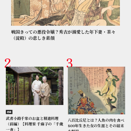
戦国きっての悪役令嬢？秀吉が溺愛した年下妻・茶々
（淀殿）の悲しき素顔
連載
武者小路千家のお盆と精進料理
八百比丘尼とは？人魚の肉を食べ
（前編）【料理家 千麻子の「千歳
800年生きた女の生涯とその結末
一食」】