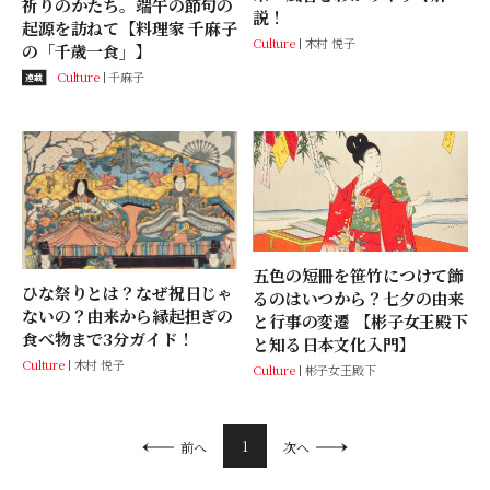
祈りのかたち。端午の節句の
説！
起源を訪ねて【料理家 千麻子
Culture
木村 悦子
の「千歳一食」】
Culture
千麻子
連載
五色の短冊を笹竹につけて飾
ひな祭りとは？なぜ祝日じゃ
るのはいつから？七夕の由来
ないの？由来から縁起担ぎの
と行事の変遷 【彬子女王殿下
食べ物まで3分ガイド！
と知る日本文化入門】
Culture
木村 悦子
Culture
彬子女王殿下
1
前へ
次へ