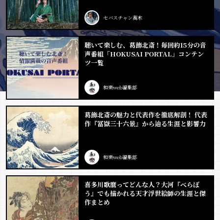
セバスチャン高木
聴いて楽しむ、葛飾北斎！毎回約15分の音
声番組「HOKUSAI PORTAL」コンテン
ツ一覧
和樂web編集部
葛飾北斎の魅力と代表作を徹底解剖！ 代表
作『冨嶽三十六景』から辿る生涯と影響力
和樂web編集部
喜多川歌麿ってどんな人？大河『べらぼ
う』でも描かれる天才浮世絵師の生涯と傑
作まとめ