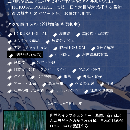
圧倒的な熱量で生み出された作品の数々と激動の人生。
「HOKUSAI PORTAL」では、日本が世界が熱狂する葛飾
北斎の魅力とエピソードを、お届けします。
タグで絞り込む (浮世絵師 を選択中)
HOKUSAIPORTAL
浮世絵
美術館・博物館
オリジナル商品
展覧会レビュー
美容・ファッション
映画HOKUSAI
3分で解説
浮世絵師 (解除)
江戸時代
浮世絵基礎知識
歌舞伎
妖怪・怪談
日本文化はロックだぜ！ベイベ
アニメ・漫画
クイズ
北斎特集
東京
神社・お寺
アート・工芸
蔦重特集
ヘビの伝説
文豪
江戸の推し活事情
かわいい妖怪
江戸の健康法
全6件、1-6件を表示中
世界的インフルエンサー「葛飾北斎」はど
んな男だったのか？2021年、日本が世界が
HOKUSAIに熱狂する