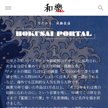
検索
近年その絵がパスポートや新紙幣のデザインに採用され、
大きな注目を集めている天才絵師・葛飾北斎。
アメリカの雑誌『LIFE』の調査「この1000年で偉大な業
績を残した人物100人」において日本人で唯一選出される
など、海外でも圧倒的な人気を誇る人物です。
画業70年で描いた作品は3万点以上。「あと5年あれば真の
絵師になれたのに」という言葉を残し、90歳でこの世を去
るまで『冨嶽三十六景』や『北斎漫画』など名作を描き続
けました。