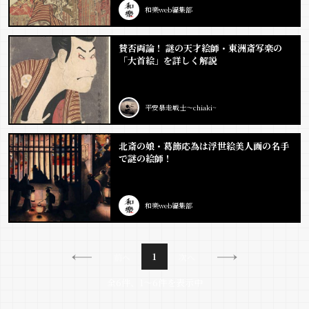
和樂web編集部
賛否両論！ 謎の天才絵師・東洲斎写楽の
「大首絵」を詳しく解説
平安暴走戦士～chiaki~
北斎の娘・葛飾応為は浮世絵美人画の名手
で謎の絵師！
和樂web編集部
1
前へ
次へ
全6件、1〜6件を表示中