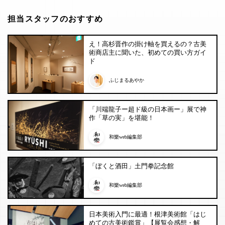
担当スタッフのおすすめ
え！高杉晋作の掛け軸を買えるの？古美
術商店主に聞いた、初めての買い方ガイ
ド
ふじまるあやか
「川端龍子ー超ド級の日本画ー」展で神
作「草の実」を堪能！
和樂web編集部
「ぼくと酒田」土門拳記念館
和樂web編集部
日本美術入門に最適！根津美術館「はじ
めての古美術鑑賞」【展覧会感想・解