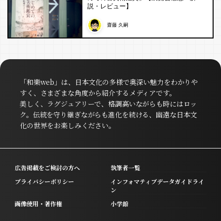
説・レビュー】
齋藤 久嗣
「和樂web」は、日本文化の多様で奥深い魅力をわかりや
すく、さまざまな角度から紹介するメディアです。
美しく、ラグジュアリーで、格調高いながらも時にはロッ
ク。伝統を守り継ぎながらも進化を続ける、幽遠な日本文
化の世界をお楽しみください。
広告掲載をご検討の方へ
執筆者一覧
プライバシーポリシー
インフォマティブデータガイドライ
ン
画像使用・著作権
小学館