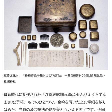
重要文化財 『松梅蒔絵手箱および内容品』 一具 室町時代 16世紀 鹿児島・
枚聞神社
鎌倉時代に制作された『浮線綾螺鈿蒔絵(ふせんりょうらでん
まきえ)手箱』もそのひとつで、金粉を蒔いた上に螺鈿を散り
ばめた、当時の漆芸技法の結晶美ともいえる国宝です。今回