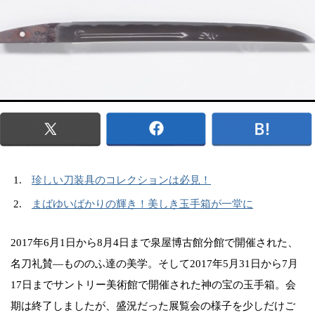
珍しい刀装具のコレクションは必見！
まばゆいばかりの輝き！美しき玉手箱が一堂に
2017年6月1日から8月4日まで泉屋博古館分館で開催された、
名刀礼賛―もののふ達の美学。そして2017年5月31日から7月
17日までサントリー美術館で開催された神の宝の玉手箱。会
期は終了しましたが、盛況だった展覧会の様子を少しだけご