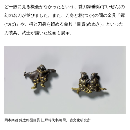
ど一般に見る機会がなかったという、愛刀家垂涎(すいぜん)の
幻の名刀が並びました。また、刀身と柄(つか)の間の金具「鐔
(つば)」や、柄と刀身を留める金具「目貫(めぬき)」といった
刀装具、武士が描いた絵画も展示。
岡本尚茂 鈍太郎図目貫 江戸時代中期 黒川古文化研究所