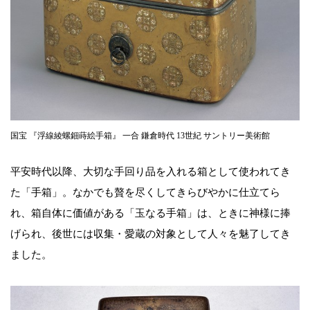
国宝 『浮線綾螺鈿蒔絵手箱』 一合 鎌倉時代 13世紀 サントリー美術館
平安時代以降、大切な手回り品を入れる箱として使われてき
た「手箱」。なかでも贅を尽くしてきらびやかに仕立てら
れ、箱自体に価値がある「玉なる手箱」は、ときに神様に捧
げられ、後世には収集・愛蔵の対象として人々を魅了してき
ました。