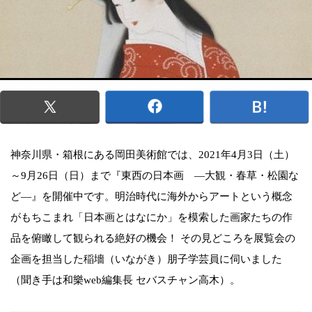
神奈川県・箱根にある岡田美術館では、2021年4月3日（土）
～9月26日（日）まで『東西の日本画 ―大観・春草・松園な
ど―』を開催中です。明治時代に海外からアートという概念
がもちこまれ「日本画とはなにか」を模索した画家たちの作
品を俯瞰して観られる絶好の機会！ その見どころを展覧会の
企画を担当した稲墻（いながき）朋子学芸員に伺いました
（聞き手は和樂web編集長 セバスチャン高木）。