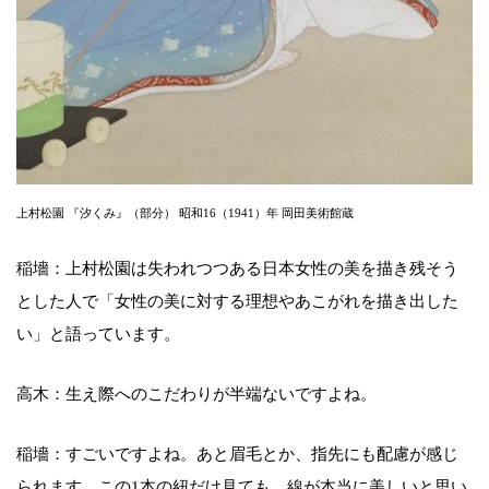
上村松園 『汐くみ』（部分） 昭和16（1941）年 岡田美術館蔵
稲墻：上村松園は失われつつある日本女性の美を描き残そう
とした人で「女性の美に対する理想やあこがれを描き出した
い」と語っています。
高木：生え際へのこだわりが半端ないですよね。
稲墻：すごいですよね。あと眉毛とか、指先にも配慮が感じ
られます。この1本の紐だけ見ても、線が本当に美しいと思い