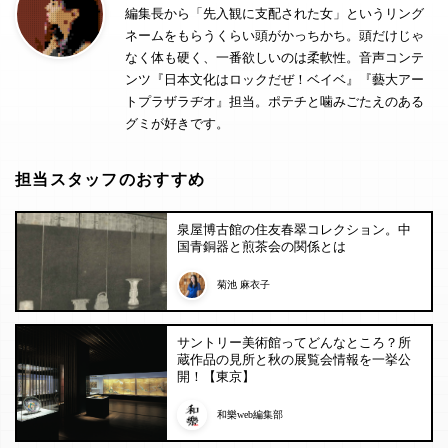
編集長から「先入観に支配された女」というリング
ネームをもらうくらい頭がかっちかち。頭だけじゃ
なく体も硬く、一番欲しいのは柔軟性。音声コンテ
ンツ『日本文化はロックだぜ！ベイベ』『藝大アー
トプラザラヂオ』担当。ポテチと噛みごたえのある
グミが好きです。
担当スタッフのおすすめ
泉屋博古館の住友春翠コレクション。中
国青銅器と煎茶会の関係とは
菊池 麻衣子
サントリー美術館ってどんなところ？所
蔵作品の見所と秋の展覧会情報を一挙公
開！【東京】
和樂web編集部