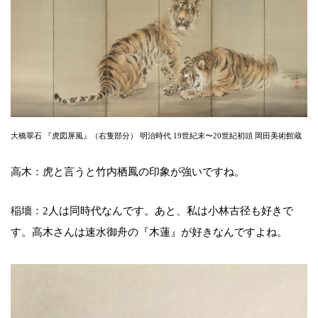
大橋翠石 『虎図屏風』（右隻部分） 明治時代 19世紀末〜20世紀初頭 岡田美術館蔵
高木：虎と言うと竹内栖鳳の印象が強いですね。
稲墻：2人は同時代なんです。あと、私は小林古径も好きで
す。高木さんは速水御舟の『木蓮』が好きなんですよね。