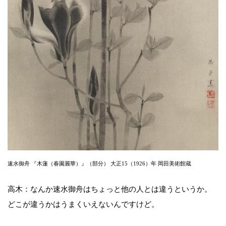
速水御舟 『木蓮（春園麗華）』（部分） 大正15（1926）年 岡田美術館蔵
高木：なんか速水御舟はちょっと他の人とは違うというか。
どこが違うかはうまくいえないんですけど。