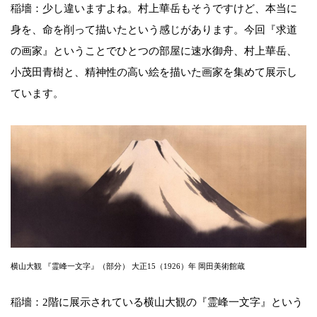
稲墻：少し違いますよね。村上華岳もそうですけど、本当に
身を、命を削って描いたという感じがあります。今回『求道
の画家』ということでひとつの部屋に速水御舟、村上華岳、
小茂田青樹と、精神性の高い絵を描いた画家を集めて展示し
ています。
横山大観 『霊峰一文字』（部分） 大正15（1926）年 岡田美術館蔵
稲墻：2階に展示されている横山大観の『霊峰一文字』という