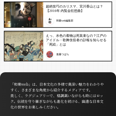
超絶技巧のカリスマ、宮川香山とは？
【2016年 内覧会狂想曲】
和樂web編集部
えっ、水色の着物は死装束なの？江戸の
アイドル・歌舞伎役者の訃報を知らせる
「死絵」とは
進藤つばら
「和樂web」は、日本文化の多様で奥深い魅力をわかりや
すく、さまざまな角度から紹介するメディアです。
美しく、ラグジュアリーで、格調高いながらも時にはロッ
ク。伝統を守り継ぎながらも進化を続ける、幽遠な日本文
化の世界をお楽しみください。