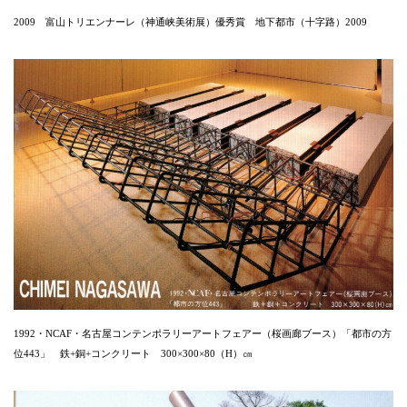
2009 富山トリエンナーレ（神通峡美術展）優秀賞 地下都市（十字路）2009
1992・NCAF・名古屋コンテンポラリーアートフェアー（桜画廊ブース）「都市の方
位443」 鉄+銅+コンクリート 300×300×80（H）㎝