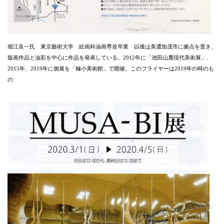
堀江良一氏 東京藝術大学 絵画科油画専攻卒業 以後は美濃加茂市に拠点を置き、
版画作品と油彩を中心に作品を発表している。2012年に「池田山麓現代美術展」、
2015年、2019年に個展を「極小美術館」で開催。このフライヤーは2019年の時のも
の