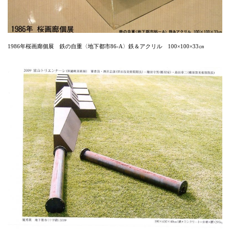
1986年桜画廊個展 鉄の自重〈地下都市86-A〉鉄＆アクリル 100×100×33㎝