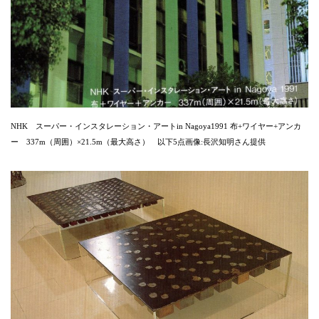
NHK スーパー・インスタレーション・アートin Nagoya1991 布+ワイヤー+アンカ
ー 337m（周囲）×21.5m（最大高さ） 以下5点画像:長沢知明さん提供