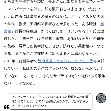
企画展を開催するたびに、長沢さんは出展者を囲んでオープ
ニングパーティを催す。私も数回おじゃまさせていただい
た。出席者には出展者の縁者のほかに、アーティストや美大
の学長、教授、美術館関係者などが多かった。ある時は「
無
言館
」館長の窪島誠一郎（くぼしま せいいちろう）氏に遭
遇した。「無言館」は長野県上田市にある戦没画学生の遺作
を集め、展示した美術館だ。ぜひ、訪れたい美術館の一つで
ある。まさかここで窪島氏に出会えるとは思わなかった。
2016年には哲学者の
故梅原猛（うめはら たけし）氏
も来館
している。私は氏の著作のファンだが、残念ながらお会いし
ていない! とにかく、そんなサプライズがいっぱいある素敵
なパーティなのだ。
リンク先サイトで、少しスクロールすると梅原さんのお写
真が出てきます。すてきな演出があるので、ぜひ写真をク
リックしてみてください！