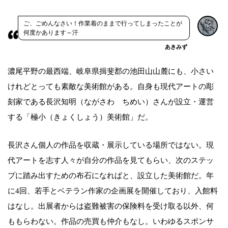
ご、ごめんなさい！作業着のままで行ってしまったことが
何度かあります～汗
あきみず
濃尾平野の最西端、岐阜県揖斐郡の池田山山麓にも、小さい
けれどとっても素敵な美術館がある。自身も現代アートの彫
刻家である長沢知明（ながさわ ちめい）さんが設立・運営
する「極小（きょくしょう）美術館」だ。
長沢さん個人の作品を収蔵・展示している場所ではない。現
代アートを志す人々が自分の作品を見てもらい、次のステッ
プに踏み出すための布石になればと、設立した美術館だ。年
に4回、若手とベテラン作家の企画展を開催しており、入館料
はなし。出展者からは盗難被害の保険料を受け取る以外、何
ももらわない。作品の売買も仲介もなし。いわゆるスポンサ