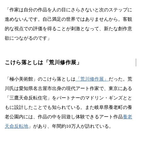
「作家は自分の作品を人の目にさらさないと次のステップに
進めないんです。自己満足の世界ではありませんから。客観
的な視点での評価を得ることが刺激となって、新たな創作意
欲につながるのです」
こけら落としは「荒川修作展」
「極小美術館」のこけら落としは
「荒川修作展」
だった。荒
川氏は愛知県名古屋市出身の現代アート作家で、東京にある
「三鷹天命反転住宅」をパートナーのマドリン・ギンズとと
もに設計したことでも知られている。また岐阜県養老町の養
老公園内には、作品の中を回遊し体験できるアート作品
養老
天命反転地
」があり、年間約10万人が訪れている。