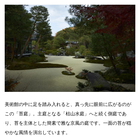
美術館の中に足を踏み入れると、真っ先に眼前に広がるのが
この「苔庭」。主庭となる「枯山水庭」へと続く側庭であ
り、苔を主体とした簡素で雅な京風の庭です。一面の苔が穏
やかな風情を演出しています。