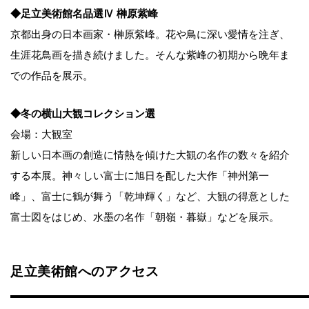
◆足立美術館名品選Ⅳ 榊原紫峰
京都出身の日本画家・榊原紫峰。花や鳥に深い愛情を注ぎ、
生涯花鳥画を描き続けました。そんな紫峰の初期から晩年ま
での作品を展示。
◆冬の横山大観コレクション選
会場：大観室
新しい日本画の創造に情熱を傾けた大観の名作の数々を紹介
する本展。神々しい富士に旭日を配した大作「神州第一
峰」、富士に鶴が舞う「乾坤輝く」など、大観の得意とした
富士図をはじめ、水墨の名作「朝嶺・暮嶽」などを展示。
足立美術館へのアクセス