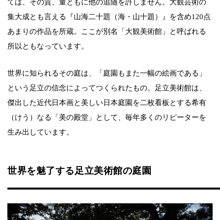
ては、その質、量ともに他の追随を許しません。大観芸術の
集大成とも言える『山海二十題（海・山十題）』を含め120点
あまりの作品を所蔵。ここが別名「大観美術館」と呼ばれる
所以ともなっています。
世界に知られるその庭は、「庭園もまた一幅の絵画である」
という足立の信念によってつくられたもの。足立美術館は、
傑出した近代日本画と美しい日本庭園を二枚看板とする希有
（けう）なる「美の殿堂」として、毎年多くのリピーターを
生み出しています。
世界を魅了する足立美術館の庭園