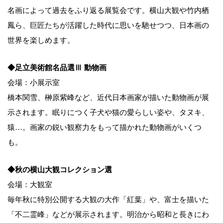
名画によって過去をふり返る展覧会です。横山大観や竹内栖
鳳ら、巨匠たちが活躍した時代に思いを馳せつつ、日本画の
世界を楽しめます。
◆足立美術館名品選Ⅲ 動物画
会場：小展示室
橋本関雪、榊原紫峰など、近代日本画家が描いた動物画が展
示されます。眠りにつく子犬や猫の愛らしい姿や、タヌキ、
猿…。画家の鋭い観察力をもって描かれた動物画がいくつ
も。
◆秋の横山大観コレクション選
会場：大観室
毎年秋に特別公開する大観の大作「紅葉」や、富士を描いた
「不二霊峰」などが展示されます。明治から昭和と長きにわ