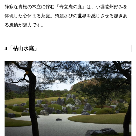
静寂な青松の木立に佇む「寿立庵の庭」は、小堀遠州好みを
体現した心休まる茶庭。綺麗さびの世界を感じさせる趣きあ
る風情が魅力です。
4「枯山水庭」