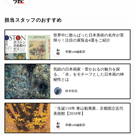
担当スタッフのおすすめ
世界中に散らばった日本美術の名作が里
帰り！注目の展覧会4選をご紹介
和樂web編集部
気鋭の日本画家・菅かおるの魅力を探
る。「水」をモチーフとした日本画の神
秘性とは
鈴木拓也
「生誕110年 東山魁夷展」京都国立近代
美術館【2018年】
和樂web編集部