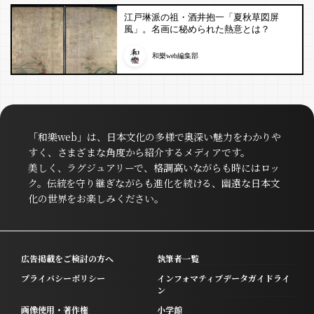
江戸琳派の祖・酒井抱一「夏秋草図屏
風」。名画に秘められた熱意とは？
和樂web編集部
「和樂web」は、日本文化の多様で奥深い魅力をわかりや
すく、さまざまな角度から紹介するメディアです。
美しく、ラグジュアリーで、格調高いながらも時にはロッ
ク。伝統を守り継ぎながらも進化を続ける、幽遠な日本文
化の世界をお楽しみください。
広告掲載をご検討の方へ
執筆者一覧
プライバシーポリシー
インフォマティブデータガイドライ
ン
画像使用・著作権
小学館