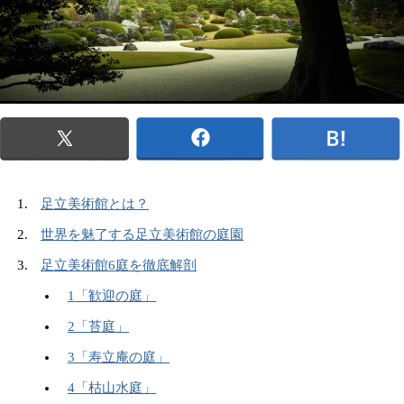
足立美術館とは？
世界を魅了する足立美術館の庭園
足立美術館6庭を徹底解剖
1「歓迎の庭」
2「苔庭」
3「寿立庵の庭」
4「枯山水庭」