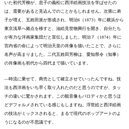
いた初代芳柳が、息子の義松に西洋絵画技法を学ばせたの
は、需要があると見込んでのことかもしれません。次第に弟
子が増え、五姓田派が形成され、明治6（1873）年に横浜から
東京浅草へ拠点を移すと、油絵見世物興行を開き、自分たち
が有力な洋画家集団だと宣伝しました。明治７（1874）年に
宮内省の命によって明治天皇の肖像を描いたことで、さらに
名声が高まりました。二代五姓田芳柳は、愛知県令（知事）
の肖像画も初代から四代まで描いています。
―時流に乗せて、商売として確立させていったんですね。技
法も西洋画をいち早く取り入れたのだと思うのですが、タッ
チの違いに驚かされます。この観音像もパロディかと思うほ
どデフォルメされている感じもしますね。浮世絵と西洋絵画
の技法がミックスされると、まるで現代のポップアートのよ
うになるのが不思議です。