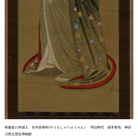
和服姿の米婦人 矢内舎柳村(やうちしゃりゅうそん） 明治時代 絹本着色 神奈
川県立歴史博物館