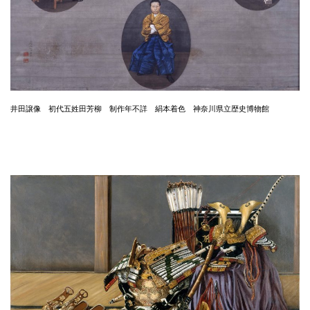
井田譲像 初代五姓田芳柳 制作年不詳 絹本着色 神奈川県立歴史博物館