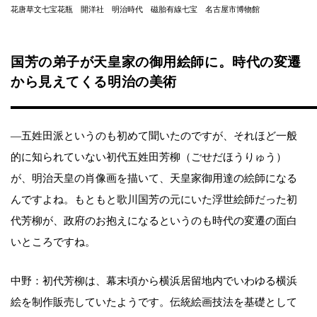
花唐草文七宝花瓶 開洋社 明治時代 磁胎有線七宝 名古屋市博物館
国芳の弟子が天皇家の御用絵師に。時代の変遷
から見えてくる明治の美術
―五姓田派というのも初めて聞いたのですが、それほど一般
的に知られていない初代五姓田芳柳（ごせだほうりゅう）
が、明治天皇の肖像画を描いて、天皇家御用達の絵師になる
んですよね。もともと歌川国芳の元にいた浮世絵師だった初
代芳柳が、政府のお抱えになるというのも時代の変遷の面白
いところですね。
中野：初代芳柳は、幕末頃から横浜居留地内でいわゆる横浜
絵を制作販売していたようです。伝統絵画技法を基礎として