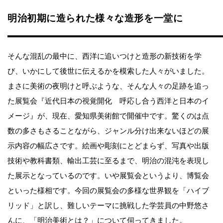
明治初期に造られた様々な造形を一堂に
そんな混乱の最中に、西洋に追いつけと造形の新技術を学
び、いかにして後世に伝えるかを模索した人々がいました。
まさに美術の夜明けと呼ぶような、そんな人々の足跡を追っ
た展覧会『近代日本の視覚開化 呼応し合う西洋と日本のイ
メージ』が、現在、愛知県美術館で開催中です。驚くのは点
数の多さもさることながら、ジャンル分け出来ないほどの展
示内容の幅広さです。絵画や彫刻にとどまらず、写真や出版
技術や教科書類、輸出工芸に至るまで、明治の混沌を表現し
た展示となっているのです。いや展覧会というより、博覧会
といった様相です。今回の展覧会の多様な世界観を「ハイブ
リッド」と訳し、難しいテーマに挑戦した学芸員の中野悠さ
んに、「明治美術とは？」について伺ってきました。