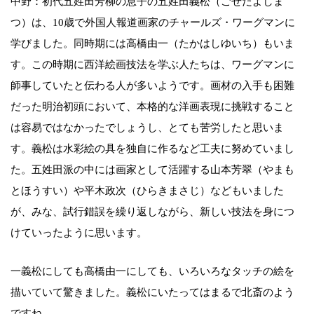
中野：初代五姓田芳柳の息子の五姓田義松（ごせだよしま
つ）は、10歳で外国人報道画家のチャールズ・ワーグマンに
学びました。同時期には高橋由一（たかはしゆいち）もいま
す。この時期に西洋絵画技法を学ぶ人たちは、ワーグマンに
師事していたと伝わる人が多いようです。画材の入手も困難
だった明治初頭において、本格的な洋画表現に挑戦すること
は容易ではなかったでしょうし、とても苦労したと思いま
す。義松は水彩絵の具を独自に作るなど工夫に努めていまし
た。五姓田派の中には画家として活躍する山本芳翠（やまも
とほうすい）や平木政次（ひらきまさじ）などもいました
が、みな、試行錯誤を繰り返しながら、新しい技法を身につ
けていったように思います。
一義松にしても高橋由一にしても、いろいろなタッチの絵を
描いていて驚きました。義松にいたってはまるで北斎のよう
ですね。