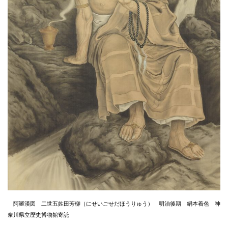
阿羅漢図 二世五姓田芳柳（にせいごせだほうりゅう） 明治後期 絹本着色 神
奈川県立歴史博物館寄託