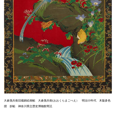
大倉孫兵衛旧蔵錦絵画帖 大倉孫兵衛(おおくらまごべえ） 明治10年代 木版多色
摺 折帖 神奈川県立歴史博物館寄託