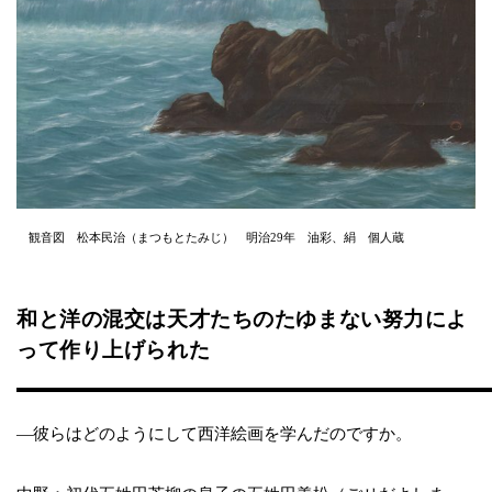
観音図 松本民治（まつもとたみじ） 明治29年 油彩、絹 個人蔵
和と洋の混交は天才たちのたゆまない努力によ
って作り上げられた
―彼らはどのようにして西洋絵画を学んだのですか。