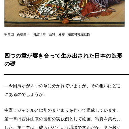
甲冑図 高橋由一 明治10年 油彩、麻布 靖國神社遊就館
四つの章が響き合って生み出された日本の造形
の礎
―今回展示が四つの章に分かれていますが、その狙いはどこ
にあるのでしょうか。
中野：ジャンルとは別のまとまりを作って構成しています。
第一章は西洋由来の技術の実践例として絵画、写真を集めま
した。第二章は、彼らがどういう環境で学んだか、また教え