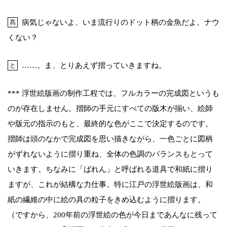
病気じゃないよ、いま流行りのドット柄の金魚だよ。ナウ
髙
くない？
……。ま、とりあえず摺っていきますね。
と
*** 浮世絵版画の制作工程では、フルカラーの完成図というも
のが存在しません。摺師の手元にすべての版木が揃い、絵師
や版元の指示のもと、最終的な色がここで決定するのです。
摺師は頭のなかで完成図を思い描きながら、一色ごとに図柄
がずれないように摺り重ね、全体の色調のバランスもとって
いきます。ちなみに「ばれん」と呼ばれる道具で和紙に摺り
ますが、これが結構な力仕事。特に江戸の浮世絵版画は、和
紙の繊維の中に絵の具の粒子をきめ込むように摺ります。
（ですから、200年前の浮世絵の色が今日まであんなに残って