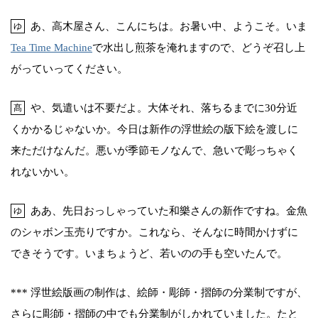
あ、高木屋さん、こんにちは。お暑い中、ようこそ。いま
ゆ
Tea Time Machine
で水出し煎茶を淹れますので、どうぞ召し上
がっていってください。
や、気遣いは不要だよ。大体それ、落ちるまでに30分近
髙
くかかるじゃないか。今日は新作の浮世絵の版下絵を渡しに
来ただけなんだ。悪いが季節モノなんで、急いで彫っちゃく
れないかい。
ああ、先日おっしゃっていた和樂さんの新作ですね。金魚
ゆ
のシャボン玉売りですか。これなら、そんなに時間かけずに
できそうです。いまちょうど、若いのの手も空いたんで。
*** 浮世絵版画の制作は、絵師・彫師・摺師の分業制ですが、
さらに彫師・摺師の中でも分業制がしかれていました。たと