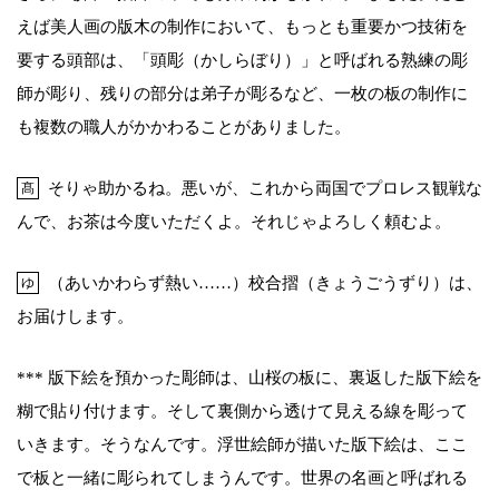
えば美人画の版木の制作において、もっとも重要かつ技術を
要する頭部は、「頭彫（かしらぼり）」と呼ばれる熟練の彫
師が彫り、残りの部分は弟子が彫るなど、一枚の板の制作に
も複数の職人がかかわることがありました。
そりゃ助かるね。悪いが、これから両国でプロレス観戦な
髙
んで、お茶は今度いただくよ。それじゃよろしく頼むよ。
（あいかわらず熱い……）校合摺（きょうごうずり）は、
ゆ
お届けします。
*** 版下絵を預かった彫師は、山桜の板に、裏返した版下絵を
糊で貼り付けます。そして裏側から透けて見える線を彫って
いきます。そうなんです。浮世絵師が描いた版下絵は、ここ
で板と一緒に彫られてしまうんです。世界の名画と呼ばれる