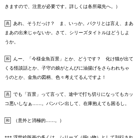
きますので、注意が必要です。詳しくは各所蔵先へ。）
あれ、そうだっけ？ ま、いっか。パクリとは言え、まあ
髙
まあの出来じゃないか。さて、シリーズタイトルはどうしよ
うか。
んー、「今様金魚百景」とか、どうです？ 化け猫が出て
和
くる怪談話とか、子守の娘がとんびに油揚げをさらわれちゃ
うのとか、金魚の図柄、色々考えてるんですよ！
でも「百景」って言って、途中で打ち切りになってもカッ
髙
コ悪いしなぁ……。バンバン出して、在庫抱えても困るし。
（意外と消極的……。）
和
*** 浮世絵版画の多くは、シリーズ（揃い物）として刊行され