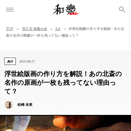
検索
TOP
ROCK 和樂web
Art
浮世絵版画の作り方を解説！あの北
斎の名作の原画が一枚も残ってない理由って？
Art
2019.08.27
浮世絵版画の作り方を解説！あの北斎の
名作の原画が一枚も残ってない理由っ
て？
松崎 未來