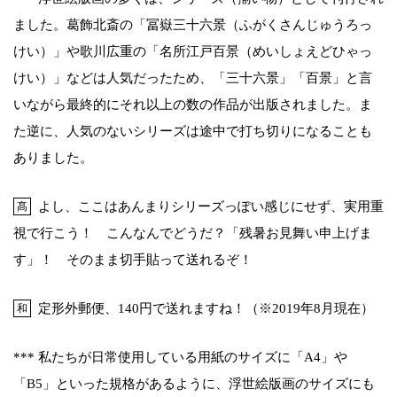
ました。葛飾北斎の「冨嶽三十六景（ふがくさんじゅうろっ
けい）」や歌川広重の「名所江戸百景（めいしょえどひゃっ
けい）」などは人気だったため、「三十六景」「百景」と言
いながら最終的にそれ以上の数の作品が出版されました。ま
た逆に、人気のないシリーズは途中で打ち切りになることも
ありました。
よし、ここはあんまりシリーズっぽい感じにせず、実用重
髙
視で行こう！ こんなんでどうだ？「残暑お見舞い申上げま
す」！ そのまま切手貼って送れるぞ！
定形外郵便、140円で送れますね！（※2019年8月現在）
和
*** 私たちが日常使用している用紙のサイズに「A4」や
「B5」といった規格があるように、浮世絵版画のサイズにも