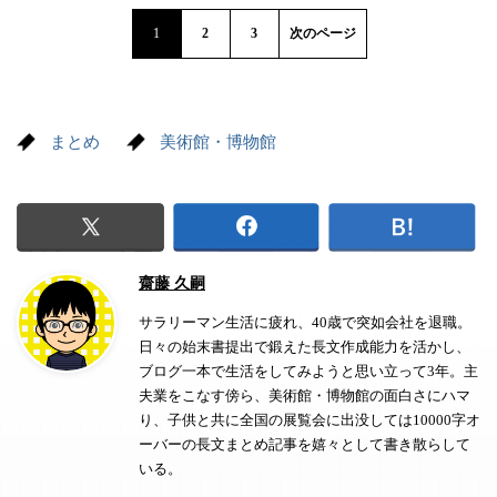
1
2
3
次のページ
まとめ
美術館・博物館
齋藤 久嗣
サラリーマン生活に疲れ、40歳で突如会社を退職。
日々の始末書提出で鍛えた長文作成能力を活かし、
ブログ一本で生活をしてみようと思い立って3年。主
夫業をこなす傍ら、美術館・博物館の面白さにハマ
り、子供と共に全国の展覧会に出没しては10000字オ
ーバーの長文まとめ記事を嬉々として書き散らして
いる。