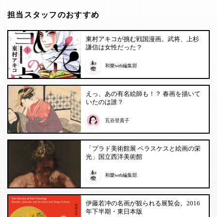
担当スタッフのおすすめ
東村アキコが挑む戦国漫画。武将、上杉
謙信は女性だった？
和樂web編集部
えっ、あの有名絵師も！？ 春画を描いて
いたのは誰？
瓦谷登貴子
「プラド美術館展 ベラスケスと絵画の栄
光」国立西洋美術館
和樂web編集部
伊藤若冲の名画が観られる展覧会。2016
年下半期・東日本版