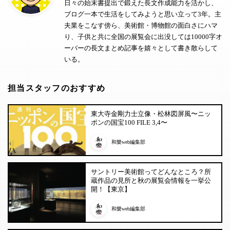
日々の始末書提出で鍛えた長文作成能力を活かし、
ブログ一本で生活をしてみようと思い立って3年。主
夫業をこなす傍ら、美術館・博物館の面白さにハマ
り、子供と共に全国の展覧会に出没しては10000字オ
ーバーの長文まとめ記事を嬉々として書き散らして
いる。
担当スタッフのおすすめ
東大寺金剛力士立像・松林図屏風〜ニッ
ポンの国宝100 FILE 3,4〜
和樂web編集部
サントリー美術館ってどんなところ？所
蔵作品の見所と秋の展覧会情報を一挙公
開！【東京】
和樂web編集部