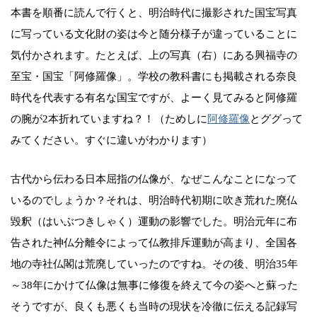
本書を順番に読んで行くと、明治時代に撮影された国宝写真
に写っている文化財の姿は今と随分様子が違っていることに
気付かされます。たとえば、上の写真（右）にある興福寺の
至宝・国宝「阿修羅像」。学校の教科書にも掲載される奈良
時代を代表する有名な国宝ですが、よーく見てみると阿修羅
の腕が2本折れていますね？！（ためしに
阿修羅像
とググって
みてください。すぐに違いがわかります）
古代から伝わる日本屈指の仏像が、なぜこんなことになって
いるのでしょうか？それは、明治時代初期に吹き荒れた廃仏
毀釈（はいぶつきしゃく）運動の影響でした。明治元年に布
告された神仏分離令によって仏教排斥運動が高まり、全国各
地の寺社仏閣は荒廃していったのですね。その後、明治35年
～38年にかけて仏像は無事に修復を終えて今の姿へと蘇った
そうですが、良くも悪くも当時の現状を冷徹に伝える記録写