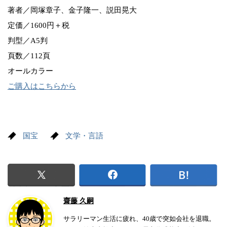
著者／岡塚章子、金子隆一、説田晃大
定価／1600円＋税
判型／A5判
頁数／112頁
オールカラー
ご購入はこちらから
国宝
文学・言語
齋藤 久嗣
サラリーマン生活に疲れ、40歳で突如会社を退職。