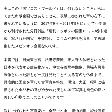
実はこの『国宝ロストワールド』は、何もないところから出
てきた出版企画ではありません。表紙に巻かれた帯の右下に
書かれているように、2017年9月～2018年9月にかけて小学館
から刊行された分冊雑誌『週刊ニッポンの国宝100』の巻末連
載「写された国宝」を抜粋し、コラムや解説を増量して再編
集したスピンオフ企画なのです。
本書では、日光東照宮、法隆寺夢殿、東大寺大仏殿といった
日本を代表する建造物から、中宮寺菩薩半跏像、興福寺阿修
羅像といった誰もが一度は見たことのある有名な仏像まで、
徹底的に国宝を写した古写真を特集。明治、大正、昭和に撮
影された全33枚の選びぬかれた美しい国宝写真を発色の良い
美しい印刷で楽しむことができます。
取り上げられた写真家は、全部で21名。明治初期に記録写真