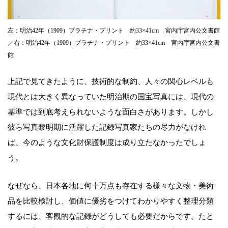
左：明治42年（1909）プラチナ・プリント 約33×41cm 宮内庁宮内公文書館
／右：明治42年（1909）プラチナ・プリント 約33×41cm 宮内庁宮内公文書
館
上記で見てきたように、技術的な制約、人々の関心レベルも
現代とは大きく異なっていた明治期の国宝写真には、現代の
基準では到底考えられないような面白さがあります。しかし
彼ら写真黎明期に活躍した記録写真家たちの尽力がなけれ
ば、今のような文化財保護制度は成り立たなかったでしょ
う。
なぜなら、日本各地に何十万点も存在する様々な文物・美術
品を比較検討し、価値に優劣をつけてわかりやすく整理分類
するには、客観的な記録がどうしても必要だからです。たと