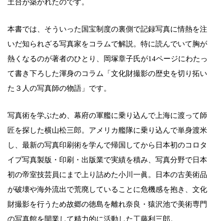
土台が築かれたのです。
本書では、そういった国宝制度の裏側で記録写真に情熱を注
いだ知られざる写真家をコラムで解説。特に読んでいて胸が
熱くなるのが著者のひとり、岡塚章子氏が14ページにわたっ
て書き下ろした渾身のコラム「文化財撮影の歴史を切り拓い
た３人の写真師の物語」です。
写真術を学ぶため、幕府の軍艦に乗り込んで上海に渡って師
匠を探した横山松三郎。アメリカ艦隊に乗り込んで単身渡米
し、最新の写真印刷術を学んで帰国してから日本初のコロタ
イプ写真製版・印刷・出版業で実績を積み、写真分野で日本
初の帝室技芸員にまで上り詰めた小川一眞。日本の古美術品
が破壊や海外流出で荒廃していることに危機感を抱き、文化
財撮影を行うため故郷の徳島を離れ奈良・猿沢池で美術専門
の写真館を開業して精力的に活動した工藤利三郎。