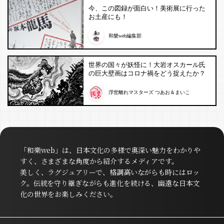
今、この図録が面白い！美術展に行った
お土産にも！
和樂web編集部
世界の国々が妖怪に！大岩オスカール氏
の巨大壁画はコロナ禍をどう捉えたか？
浮世離れマスターズ つあお＆まいこ
「和樂web」は、日本文化の多様で奥深い魅力をわかりや
すく、さまざまな角度から紹介するメディアです。
美しく、ラグジュアリーで、格調高いながらも時にはロッ
ク。伝統を守り継ぎながらも進化を続ける、幽遠な日本文
化の世界をお楽しみください。