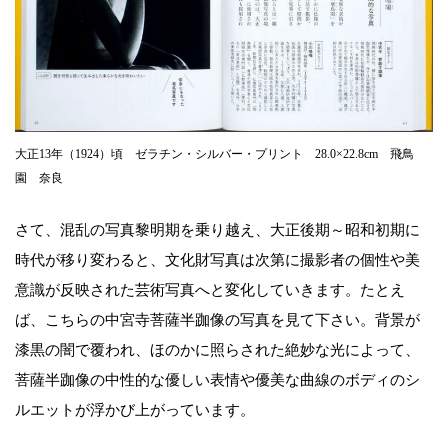
大正13年（1924）頃 ゼラチン・シルバー・プリント 28.0×22.8cm 飛鳥
園 奈良
さて、混乱の写真黎明期を乗り越え、大正後期～昭和初期に
時代が移り変わると、文化財写真は次第に撮影者の個性や美
意識が反映された芸術写真へと変化していきます。たとえ
ば、こちらの中宮寺菩薩半跏像の写真を見て下さい。背景が
漆黒の闇で覆われ、ほのかに照らされた絶妙な光によって、
菩薩半跏像の中性的な優しい表情や優美な曲線のボディのシ
ルエットが浮かび上がっています。