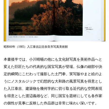
昭和60年（1985）入江泰吉記念奈良市写真美術館
本書後半では、小川晴暘の他にも文化財写真を美術作品へと
変えた巨匠たちの代表的な国宝写真が登場。仏像の細部や決
定的瞬間にこだわって撮影した土門拳、実写版やまと絵のよ
うにノスタルジックで幻想的な大和路の風景写真を得意とし
た入江泰吉、建築物を幾何学的に切り取る近代的な空間表現
を得意とした渡辺義雄など、同じ国宝を題材にしても各作家
の個性が見事に反映した作品群は非常に味わい深いです。