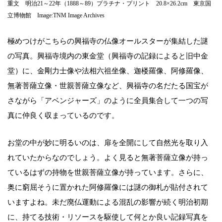
重文 明治21～22年（1888～89）プラチナ・プリント 20.8×26.2cm 東京国
立博物館 Image:TNM Image Archives
極めつけがこちらの興福寺の仏像オールスターが集結した謎
の写真。興福寺境内の東金堂（興福寺の記録によると旧中金
堂）に、金剛力士像や法相六祖坐像、迦楼羅像、阿修羅像、
無著菩薩立像・世親菩薩立像など、興福寺の名だたる国宝が
さながら「アベンジャーズ」のように全員集合して一つの写
真に仲良く収まっているのです。
お堂の中が妙に明るいのは、扉を全開にして自然光を取り入
れていたからなのでしょう。よく見ると無著菩薩立像が持っ
ているはずの持物を世親菩薩立像が持っています。さらに、
奥に窮屈そうに置かれた阿修羅像には謎の御札が貼付されて
いますよね。未だ廃仏運動による混乱の影響が続く明治初期
に、持てる技術・リソースを駆使して何とか良い記録写真を