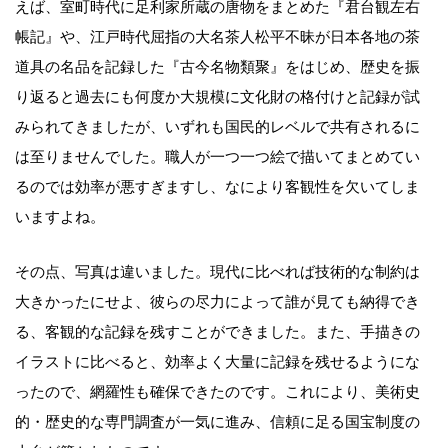
えば、室町時代に足利家所蔵の唐物をまとめた『君台観左右
帳記』や、江戸時代屈指の大名茶人松平不昧が日本各地の茶
道具の名品を記録した『古今名物類聚』をはじめ、歴史を振
り返ると過去にも何度か大規模に文化財の格付けと記録が試
みられてきましたが、いずれも国民的レベルで共有されるに
は至りませんでした。職人が一つ一つ絵で描いてまとめてい
るのでは効率が悪すぎますし、なにより客観性を欠いてしま
いますよね。
その点、写真は違いました。現代に比べれば技術的な制約は
大きかったにせよ、彼らの尽力によって誰が見ても納得でき
る、客観的な記録を残すことができました。また、手描きの
イラストに比べると、効率よく大量に記録を残せるようにな
ったので、網羅性も確保できたのです。これにより、美術史
的・歴史的な専門調査が一気に進み、信頼に足る国宝制度の