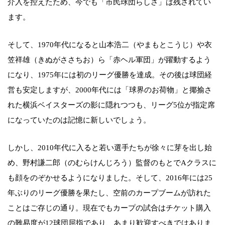
介入を控えたため、今でも「市民球団らしさ」は残されてい
ます。
そして、1970年代になると山本浩二（やまもとこうじ）や衣
笠祥雄（きぬがささちお）ら「赤ヘル軍団」が躍動するよう
になり、1975年には初のリーグ優勝を達成。その後は球団経
営も安定しますが、2000年代には「球界のお荷物」と揶揄さ
れた横浜ベイスターズの影に隠れつつも、リーグ5位が指定席
になっていたのは記憶に新しいでしょう。
しかし、2010年代に入ると若い選手たちが徐々に芽を出し始
め、野村謙二郎（のむらけんじろう）監督のもとでAクラスに
も顔をのぞかせるようになりました。そして、2016年には25
年ぶりのリーグ優勝を果たし、空前のカープブームが訪れた
ことはご存じの通り。現在でもカープの試合はチケット購入
の難易度が12球団屈指であり、あまり歓迎すべきではありま