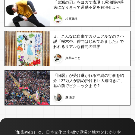
『鬼滅の刃』をヨガで表現！炭治郎や善
逸になりきって運動不足を解消せよっ
松原夏穂
え、こんなに自由でカジュアルなの？小
説『桜木杏、俳句はじめてみました』で
触れるリアルな俳句の世界
真柴みこと
「旧暦」が受け継がれる沖縄の行事を紹
介！27万人が詰め掛ける巨大綱引きに、
墓の前でピクニックまで？
森 聖加
「和樂web」は、日本文化の多様で奥深い魅力をわかりや