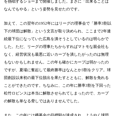
を熱唱するショーまで開催しました。まさに「出来ることは
なんでもやる」という姿勢を見せたのです。
加えて、この翌年の1952年にはリーグの理事会で「勝率3割以
下の球団は解散」という文言が取り決められ、ここまで2年連
続最下位になっていた広島を潰そうとしているのは明らかで
した。ただ、リーグの理事たちからすればマトモな親会社も
なく、経営状況も最悪に近いカープを潰したがったのは無理
もないかもしれません。この年も確かにカープは弱かったの
ですが、夏場に奮起して最終勝率はなんとか3割をクリア。球
団創設以来初の最下位脱出を果たすとともに、解散を免れる
ことができたのです。ちなみに、この年に勝率3割を下回った
松竹ロビンスは本当に解散させられてしまったので、カープ
の解散も単なる脅しではありませんでした。
また、この年には樽募金の目標額が達成され、ようやく球団