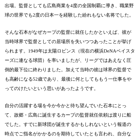
出場。監督としても広島商業を4度の全国制覇に導き、職業野
球の世界でも2度の日本一を経験した紛れもない名将でした。
そんな石本がなぜカープの監督に就任したかといえば、彼が
当時球界で監督としての居場所を失いつつあったことが挙げ
られます。1949年は太陽ロビンス（現在の横浜DeNAベイスタ
ーズに連なる球団）を率いましたが、リーグではあえなく圧
倒的最下位に終わりました。加えて当時の彼は球界の監督で
も高齢になる52歳であり、最後に何としてももう一仕事をや
ってのけたいという思いがあったようです。
自分の活躍する場を今か今かと待ち望んでいた石本にとっ
て、故郷・広島に誕生するカープの監督就任依頼は渡りに船
でした。すでに新球団が誕生するかもしれないという報道の
時点でご指名がかかるのを期待していたとも言われ、自分な