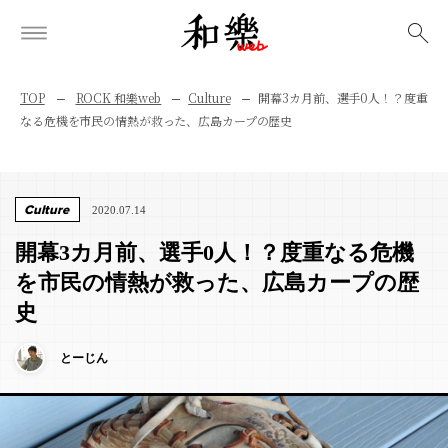
検索
TOP
ROCK 和樂web
Culture
開幕3カ月前、選手0人！？度重
なる危機を市民の情熱が救った、広島カープの歴史
Culture
2020.07.14
開幕3カ月前、選手0人！？度重なる危機
を市民の情熱が救った、広島カープの歴
史
とーじん