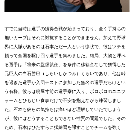
すでに当時は選手の獲得合戦が始まっており、全く手持ちの
無いカープはそれに対抗することができません。加えて野球
界に人脈があるのは石本ただ一人という惨状で、彼はツテを
頼って全国を駆け回り選手を集めました。結局、大物と呼べ
る選手は「将来の監督就任」を条件に移籍金なしで獲得した
元巨人の白石勝巳（しらいしかつみ）くらいであり、他は峠
を過ぎた選手か入団テストに参加した無名の選手だらけとい
う有様。彼らは廃屋寸前の選手寮に入り、ボロボロのユニフ
ォームとひもじい食事だけで不安を抱えながら練習しまし
た。石本も彼らの気持ちは痛いほど理解していたでしょう
が、彼にはどうすることもできない性質の問題でした。その
ため、石本はひたすらに猛練習を課すことでチームを強く