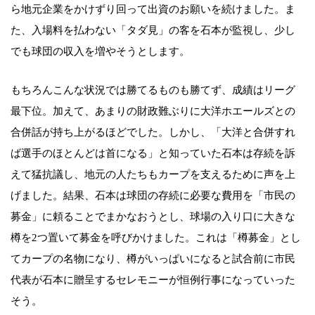
ら地元企業をかけずり回って出資のお願いを続けました。ま
た、入場料を払わない「タダ見」の客を石本が監視し、少し
でも球団の収入を増やそうとします。
もちろんこんな状況では勝てるものも勝てず、成績はリーグ
最下位。加えて、あまりの財政難ぶりに大洋ホエールズとの
合併話が持ち上がるほどでした。しかし、「大洋と合併すれ
ば選手のほとんどは首になる」と知っていた石本は存続を訴
えて猛抗議し、地元の人たちもカープを支えるために声を上
げました。結果、石本は球団の存続に必要な費用を「市民の
募金」に頼ることでまかなおうとし、球場の入り口に大きな
樽を2つ置いて募金を呼びかけました。これは「樽募金」とし
てカープの名物になり、樽がいっぱいになると試合前に市民
代表が石本に贈呈するセレモニーが恒例行事になっていった
そう。