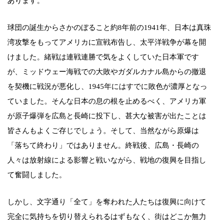
あります。
球団の誕生からさかのぼること約8年前の1941年、日本は真珠
湾攻撃をもってアメリカに宣戦布告し、太平洋戦争が幕を開
けました。緒戦は連戦連勝で気をよくしていた日本軍です
が、ミッドウェー海戦での大敗やガダルカナル島からの撤退
を契機に戦況が悪化し、1945年にはすでに敗色が濃厚となっ
ていました。そんな日本の息の根を止めるべく、アメリカ軍
が原子爆弾を広島と長崎に投下し、甚大な被害が出たことは
皆さんもよくご存じでしょう。そして、当然ながら原爆は
「落ちて終わり」ではありません。終戦後、広島・長崎の
人々は放射線による影響と戦いながら、戦地の復興を目指し
て奮闘しました。
しかし、文字通り「全て」を奪われた人たちは復興に向けて
完全に気持ちを切り替えられるはずもなく、街はどこか無力