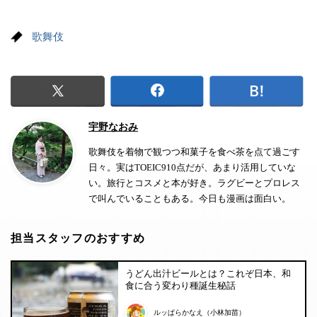
歌舞伎
宇野なおみ
歌舞伎を着物で観つつ和菓子を食べ茶を点て過ごす
日々。実はTOEIC910点だが、あまり活用していな
い。旅行とコスメと本が好き。ラグビーとプロレス
で叫んでいることもある。今日も漫画は面白い。
担当スタッフのおすすめ
うどん出汁ビールとは？これぞ日本、和
食に合う変わり種誕生秘話
ルッぱらかなえ（小林加苗）