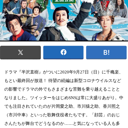
ドラマ『半沢直樹』がついに2020年9月27日（日）に千穐楽、
もとい最終回が放送！ 待望の続編は新型コロナウイルスなど
の影響でドラマの外でもさまざまな苦難を乗り越えることと
なりました。ツイッターをはじめSNSは常に大盛りあがり。中
でも注目されていたのが片岡愛之助、市川猿之助、香川照之
（市川中車）といった歌舞伎役者たちです。「顔芸」のおじ
さんたちが舞台でどうなるのか……と気になっている人も多