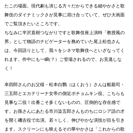
たこの場面。現代劇も演じる方々だからできる細やかさと歌
舞伎のダイナミックさが見事に溶け合っていて、ぜひ大画面
でご覧頂きたいところです。
ちなみに半沢直樹つながりですと歌舞伎座上演時「教授風の
男」として物語のナビゲーターを務めていた尾上松也さん
は、今回語りとして、我々をシネマ歌舞伎へといざなってく
れます。作中にも一瞬(？）ご登場されるので、お見逃しな
く！
幸四郎さんのお父様・松本白鸚（はくおう）さんは船親司・
三五郎とエカテリーナ女帝の側近ポチョムキン役。こちらも
見事な二役！出番こそ多くないものの、圧倒的な存在感で
す。お孫さんにあたる市川染五郎さんものちにロシア語の才
を開く磯吉役で出演。若々しく、伸びやかな演技が目を引き
ます。スクリーンにも映えるその華やかさは「これからの歌