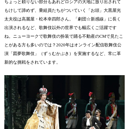
ちょっと頼りない部分もあれどロシアの大地に放り出されて
もけして諦めず、乗組員たちがついていく「お頭」大黒屋光
太夫役は高麗屋・松本幸四郎さん。「劇団☆新感線」に長く
出演されるなど、歌舞伎以外の世界でも幅広くご活躍です
ね。ニューヨークで歌舞伎の扮装で踊る不動産のCMで見たこ
とがある方も多いのでは？2020年はオンライン配信歌舞伎公
演「図夢歌舞伎」（ずぅむかぶき）を実施するなど、常に革
新的な挑戦をされています。