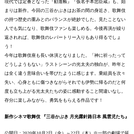
現代では定番となった『勧進帳』『仮名手本忠臣蔵』も、始
まりは新作。今回の三谷かぶきはお茶の間の身近さ、歌舞伎
の持つ歴史の重みとのバランスが絶妙でした。見たことない
人でも気になり、歌舞伎ファンも楽しめる。今後再演が繰り
返されれば、歌舞伎のレパートリー入りもあり得るでしょ
う！
今年は歌舞伎座も長い休演となりました。「神に祈ったって
どうしようもない」ラストシーンの光太夫の独白が、昨年と
は全く違う意味合いを帯びたように感じます。乗組員を次々
失い、心身ともに傷つきながらそれでも伊勢に帰るのだと何
度も立ち上がる光太夫たちの姿に感動すること間違いなし。
存分に楽しみながら、勇気をもらえる作品です！
新作シネマ歌舞伎 『三谷かぶき 月光露針路日本 風雲児たち』
公開日：2020年10月2日（金）～22日（木）※一部の劇場で延