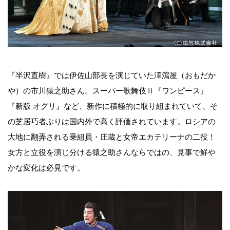
『半沢直樹』では伊佐山部長を演じていた澤瀉屋（おもだか
や）の市川猿之助さん。スーパー歌舞伎Ⅱ『ワンピース』
『新版 オグリ』など、新作に積極的に取り組まれていて、そ
の芝居巧者ぶりは国内外で高く評価されています。ロシアの
大地に翻弄される乗組員・庄蔵と女帝エカテリーナの二役！
女方と立役を演じ分ける猿之助さんならではの、見事で鮮や
かな変化は必見です。