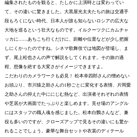
編集されたものを観ると、たしかに上演時とは変わってい
て、その違いに驚きました。大黒屋光太夫たちの旅は交通手
段もろくにない時代、日本人が誰も知らないロシアの広大な
大地を巡るという壮大なものです。イルクーツクにカムチャ
ッカに……あちこち行くだけに、距離や位置などが少し把握
しにくかったのですね。シネマ歌舞伎では地図が登場し、ま
ず、尾上松也さんの声で解説をしてくれます。その旅の過
程、想像を絶する大変さがイメージできますよ。
こだわりのカメラワークも必見！ 松本幸四郎さんの憎めない
お頭ぶり、市川猿之助さんの1秒ごとに変化する表情、片岡愛
之助さんの抑えた中ににじむ熱など、出演者それぞれの表情
や芝居が大画面でたっぷりと楽しめます。見せ場のアングル
にはスタッフの職人魂を感じました。松本白鸚さんなど、兼
役も多いのですが、クローズアップで見るその違いにも驚か
れることでしょう。豪華な舞台セットや衣裳のディテール