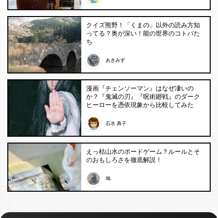
クイズ熊野！「くまの」以外の読み方知
ってる？奥が深い！能の世界のコトバた
ち
あきみず
漫画『チェンソーマン』はなぜ凄いの
か？『鬼滅の刃』『呪術廻戦』のダーク
ヒーローを憑依現象から比較してみた
石水 典子
えっ枯山水のボードゲーム？ルールとそ
のおもしろさを徹底解説！
鳩