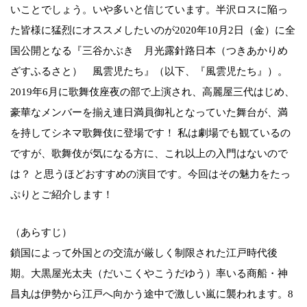
いことでしょう。いや多いと信じています。半沢ロスに陥っ
た皆様に猛烈にオススメしたいのが2020年10月2日（金）に全
国公開となる『三谷かぶき 月光露針路日本（つきあかりめ
ざすふるさと） 風雲児たち』（以下、『風雲児たち』）。
2019年6月に歌舞伎座夜の部で上演され、高麗屋三代はじめ、
豪華なメンバーを揃え連日満員御礼となっていた舞台が、満
を持してシネマ歌舞伎に登場です！ 私は劇場でも観ているの
ですが、歌舞伎が気になる方に、これ以上の入門はないので
は？ と思うほどおすすめの演目です。今回はその魅力をたっ
ぷりとご紹介します！
（あらすじ）
鎖国によって外国との交流が厳しく制限された江戸時代後
期。大黒屋光太夫（だいこくやこうだゆう）率いる商船・神
昌丸は伊勢から江戸へ向かう途中で激しい嵐に襲われます。8