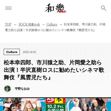
検索
TOP
ROCK 和樂web
Culture
松本幸四郎、市川猿之助、片岡
愛之助ら出演！半沢直樹ロスに勧めたいシネマ歌舞伎『風雲児たち』
Culture
2020.10.02
松本幸四郎、市川猿之助、片岡愛之助ら
出演！半沢直樹ロスに勧めたいシネマ歌
舞伎『風雲児たち』
宇野なおみ