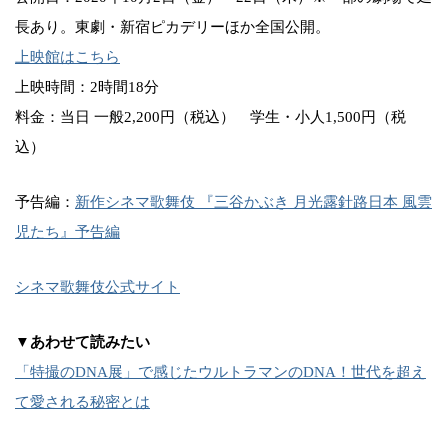
長あり。東劇・新宿ピカデリーほか全国公開。
上映館はこちら
上映時間：2時間18分
料金：当日 一般2,200円（税込） 学生・小人1,500円（税
込）
予告編：
新作シネマ歌舞伎 『三谷かぶき 月光露針路日本 風雲
児たち』予告編
シネマ歌舞伎公式サイト
▼あわせて読みたい
「特撮のDNA展」で感じたウルトラマンのDNA！世代を超え
て愛される秘密とは