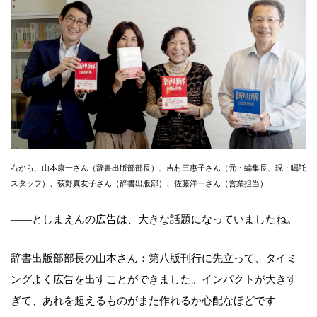
右から、山本康一さん（辞書出版部部長）、吉村三惠子さん（元・編集長、現・嘱託
スタッフ）、荻野真友子さん（辞書出版部）、佐藤洋一さん（営業担当）
――としまえんの広告は、大きな話題になっていましたね。
辞書出版部部長の山本さん：第八版刊行に先立って、タイミ
ングよく広告を出すことができました。インパクトが大きす
ぎて、あれを超えるものがまた作れるか心配なほどです