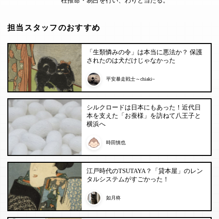
柱推命・易占を行い、わりと当たる。
担当スタッフのおすすめ
「生類憐みの令」は本当に悪法か？ 保護
されたのは犬だけじゃなかった
平安暴走戦士～chiaki~
シルクロードは日本にもあった！近代日
本を支えた「お蚕様」を訪ねて八王子と
横浜へ
時田慎也
江戸時代のTSUTAYA？「貸本屋」のレン
タルシステムがすごかった！
如月柊