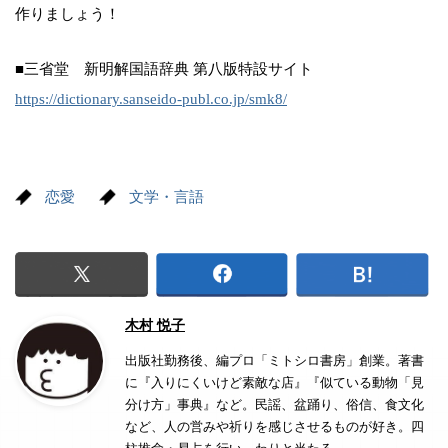
作りましょう！
■三省堂 新明解国語辞典 第八版特設サイト
https://dictionary.sanseido-publ.co.jp/smk8/
恋愛
文学・言語
木村 悦子
出版社勤務後、編プロ「ミトシロ書房」創業。著書
に『入りにくいけど素敵な店』『似ている動物「見
分け方」事典』など。民謡、盆踊り、俗信、食文化
など、人の営みや祈りを感じさせるものが好き。四