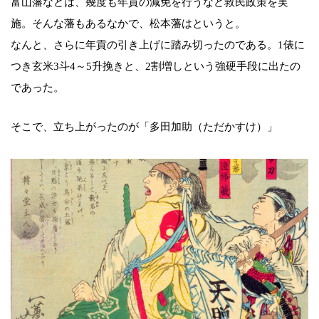
富山藩などは、幾度も年貢の減免を行うなど救民政策を実
施。そんな藩もあるなかで、松本藩はというと。
なんと、さらに年貢の引き上げに踏み切ったのである。1俵に
つき玄米3斗4～5升挽きと、2割増しという強硬手段に出たの
であった。
そこで、立ち上がったのが「多田加助（ただかすけ）」