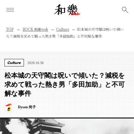
検索
TOP
ROCK 和樂web
Culture
松本城の天守閣は呪いで傾い
た？減税を求めて戦った熱き男「多田加助」と不可解な事件
Culture
2020.10.30
松本城の天守閣は呪いで傾いた？減税を
求めて戦った熱き男「多田加助」と不可
解な事件
Dyson 尚子