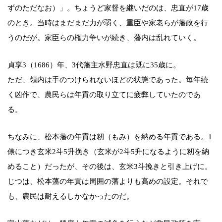
ずのただなお）」。ちょうど家督を継いだのは、忠直が17歳
のとき。当時はまだまだ力が弱く、重臣や家老らが藩政を行
うのだが。家臣らの権力争いが続き、藩内は乱れていく。
貞享3（1686）年、3代藩主水野忠直は既に35歳に。
ただ、領内は手のつけられないほどの状態であった。毎年続
く凶作で、農民らは年貢の取り立てに疲弊していたのであ
る。
ちなみに、松本藩の年貢は籾（もみ）を納める年貢である。1
俵につき玄米2斗5升挽き（玄米が2斗5升になるように籾を納
めること）だったが、その後は、玄米3斗挽きと引き上げに。
じつは、松本藩の年貢は周囲の藩よりも高めの設定。それで
も、農民は耐えるしかなかったのだ。