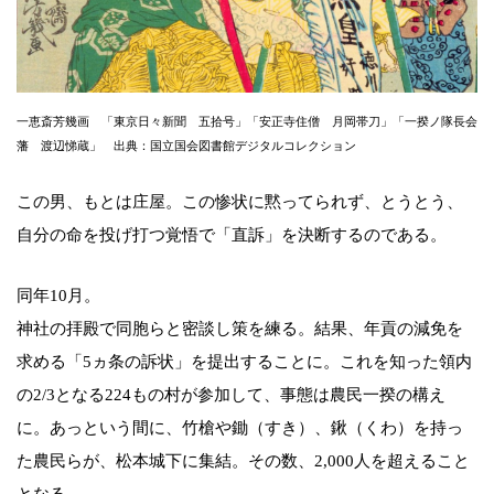
一恵斎芳幾画 「東京日々新聞 五拾号」「安正寺住僧 月岡帯刀」「一揆ノ隊長会
藩 渡辺悌蔵」 出典：国立国会図書館デジタルコレクション
この男、もとは庄屋。この惨状に黙ってられず、とうとう、
自分の命を投げ打つ覚悟で「直訴」を決断するのである。
同年10月。
神社の拝殿で同胞らと密談し策を練る。結果、年貢の減免を
求める「5ヵ条の訴状」を提出することに。これを知った領内
の2/3となる224もの村が参加して、事態は農民一揆の構え
に。あっという間に、竹槍や鋤（すき）、鍬（くわ）を持っ
た農民らが、松本城下に集結。その数、2,000人を超えること
となる。