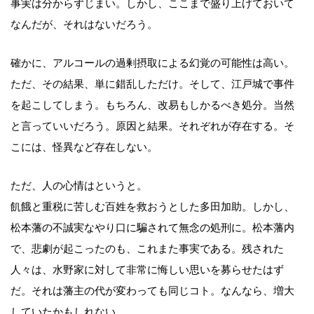
事実は分からずじまい。しかし、ここまで盛り上げておいて
なんだが、それはないだろう。
確かに、アルコールの過剰摂取による幻覚の可能性は高い。
ただ、その結果、単に錯乱しただけ。そして、江戸城で事件
を起こしてしまう。もちろん、改易もしかるべき処分。当然
と言っていいだろう。原因と結果。それぞれが存在する。そ
こには、怪異など存在しない。
ただ、人の心情はというと。
飢餓と重税に苦しむ百姓を救おうとした多田加助。しかし、
松本藩の不誠実なやり口に騙されて無念の処刑に。松本藩内
で、悲劇が起こったのも、これまた事実である。残された
人々は、水野家に対して非常に悔しい思いを募らせたはず
だ。それは藩主の代が変わっても同じコト。なんなら、増大
していたかもしれない。