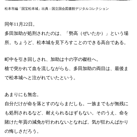
松本市編「国宝松本城」出典：国立国会図書館デジタルコレクション
同年11月22日。
多田加助が処刑されたのは、「勢高（ぜいたか）」という場
所。ちょうど、松本城を見下ろすことのできる高台である。
町中を引き回しされ、加助は十の字の磔柱へ。
槍で突かれて血を流しながらも、多田加助の両目は、最後ま
で松本城へと注がれていたという。
あまりにも無念。
自分だけが命を落とすのならまだしも。一族までもが無残に
も処刑されるなど、耐えられるはずもない。そのうえ、命を
賭けた年貢の減免が行われないとなれば。気が狂わんばかり
の悔しさだろう。