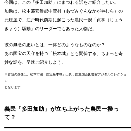
今回は、この「多田加助」にまつわる話をご紹介したい。
加助は、松本藩安曇郡中萱村（あづみぐんなかがやむら）の
元庄屋で、江戸時代前期に起こった農民一揆「貞享（じょう
きょう）騒動」のリーダーでもあった人物だ。
彼の無念の思いとは、一体どのようなものなのか？
あの国宝の天守を持つ「松本城」とも関係する、ちょっと奇
妙な話を、早速ご紹介しよう。
※冒頭の画像は、松本市編「国宝松本城」出典：国立国会図書館デジタルコレクショ
ン
となります
義民「多田加助」が立ち上がった農民一揆っ
て？