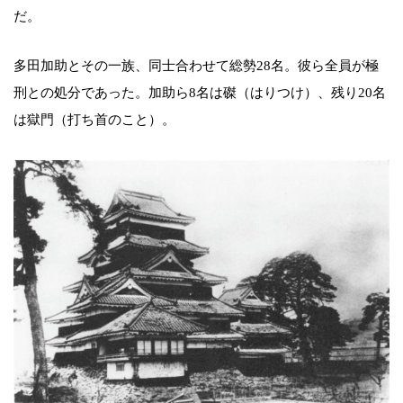
だ。
多田加助とその一族、同士合わせて総勢28名。彼ら全員が極
刑との処分であった。加助ら8名は磔（はりつけ）、残り20名
は獄門（打ち首のこと）。