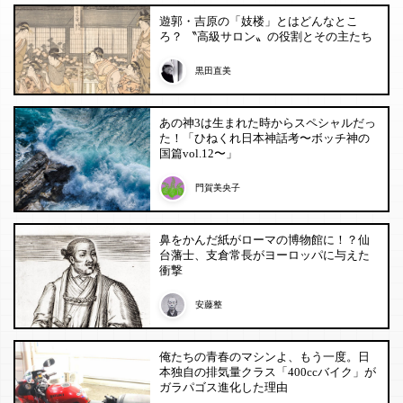
遊郭・吉原の「妓楼」とはどんなとこ
ろ？ 〝高級サロン〟の役割とその主たち
黒田直美
あの神3は生まれた時からスペシャルだっ
た！「ひねくれ日本神話考〜ボッチ神の
国篇vol.12〜」
門賀美央子
鼻をかんだ紙がローマの博物館に！？仙
台藩士、支倉常長がヨーロッパに与えた
衝撃
安藤整
俺たちの青春のマシンよ、もう一度。日
本独自の排気量クラス「400ccバイク」が
ガラパゴス進化した理由