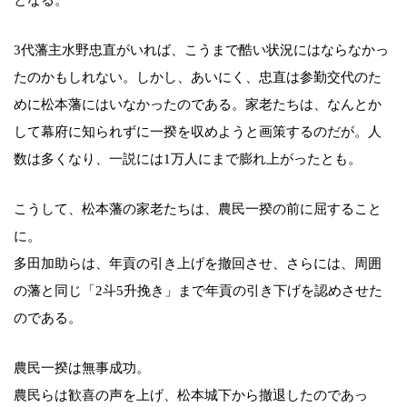
3代藩主水野忠直がいれば、こうまで酷い状況にはならなかっ
たのかもしれない。しかし、あいにく、忠直は参勤交代のた
めに松本藩にはいなかったのである。家老たちは、なんとか
して幕府に知られずに一揆を収めようと画策するのだが。人
数は多くなり、一説には1万人にまで膨れ上がったとも。
こうして、松本藩の家老たちは、農民一揆の前に屈すること
に。
多田加助らは、年貢の引き上げを撤回させ、さらには、周囲
の藩と同じ「2斗5升挽き」まで年貢の引き下げを認めさせた
のである。
農民一揆は無事成功。
農民らは歓喜の声を上げ、松本城下から撤退したのであっ