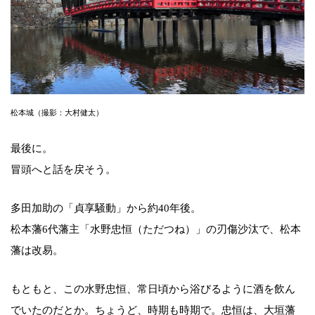
松本城（撮影：大村健太）
最後に。
冒頭へと話を戻そう。
多田加助の「貞享騒動」から約40年後。
松本藩6代藩主「水野忠恒（ただつね）」の刃傷沙汰で、松本
藩は改易。
もともと、この水野忠恒、常日頃から浴びるように酒を飲ん
でいたのだとか。ちょうど、時期も時期で。忠恒は、大垣藩