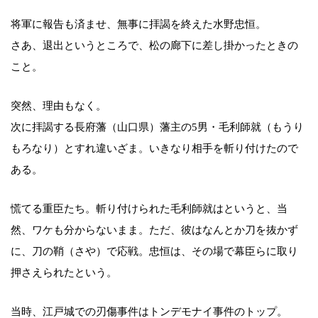
将軍に報告も済ませ、無事に拝謁を終えた水野忠恒。
さあ、退出というところで、松の廊下に差し掛かったときの
こと。
突然、理由もなく。
次に拝謁する長府藩（山口県）藩主の5男・毛利師就（もうり
もろなり）とすれ違いざま。いきなり相手を斬り付けたので
ある。
慌てる重臣たち。斬り付けられた毛利師就はというと、当
然、ワケも分からないまま。ただ、彼はなんとか刀を抜かず
に、刀の鞘（さや）で応戦。忠恒は、その場で幕臣らに取り
押さえられたという。
当時、江戸城での刃傷事件はトンデモナイ事件のトップ。