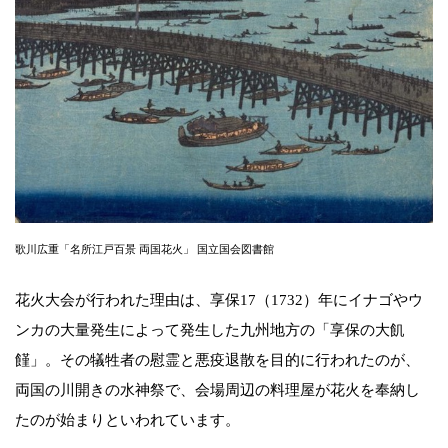
歌川広重「名所江戸百景 両国花火」 国立国会図書館
花火大会が行われた理由は、享保17（1732）年にイナゴやウ
ンカの大量発生によって発生した九州地方の「享保の大飢
饉」。その犠牲者の慰霊と悪疫退散を目的に行われたのが、
両国の川開きの水神祭で、会場周辺の料理屋が花火を奉納し
たのが始まりといわれています。