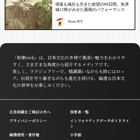
弾薬も城兵も尽きた絶望の80日間。魚津
城12将がみせた最期のパフォーマンス
Dyson 尚子
「和樂web」は、日本文化の多様で奥深い魅力をわかりや
すく、さまざまな角度から紹介するメディアです。
美しく、ラグジュアリーで、格調高いながらも時にはロッ
ク。伝統を守り継ぎながらも進化を続ける、幽遠な日本文
化の世界をお楽しみください。
広告掲載をご検討の方へ
執筆者一覧
プライバシーポリシー
インフォマティブデータガイドライ
ン
画像使用・著作権
小学館