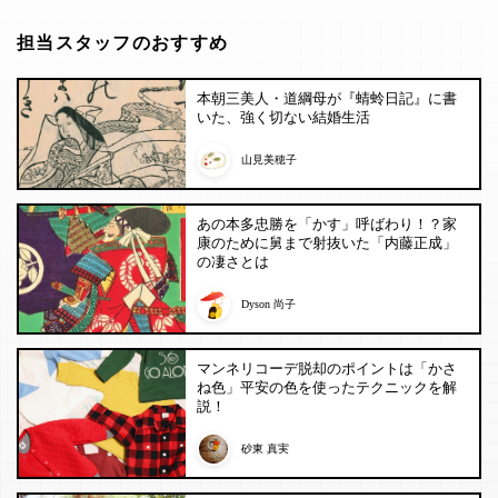
担当スタッフのおすすめ
本朝三美人・道綱母が『蜻蛉日記』に書
いた、強く切ない結婚生活
山見美穂子
あの本多忠勝を「かす」呼ばわり！？家
康のために舅まで射抜いた「内藤正成」
の凄さとは
Dyson 尚子
マンネリコーデ脱却のポイントは「かさ
ね色」平安の色を使ったテクニックを解
説！
砂東 真実