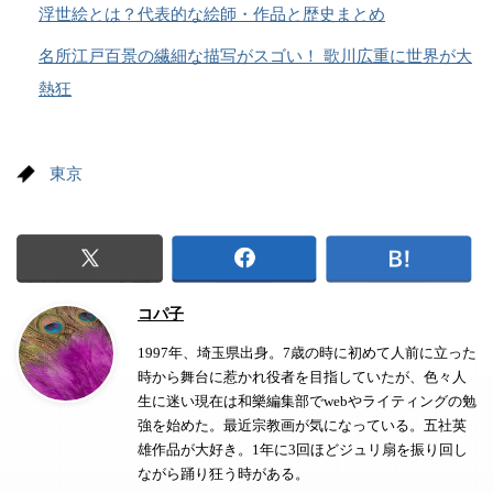
浮世絵とは？代表的な絵師・作品と歴史まとめ
名所江戸百景の繊細な描写がスゴい！ 歌川広重に世界が大
熱狂
東京
コパ子
1997年、埼玉県出身。7歳の時に初めて人前に立った
時から舞台に惹かれ役者を目指していたが、色々人
生に迷い現在は和樂編集部でwebやライティングの勉
強を始めた。最近宗教画が気になっている。五社英
雄作品が大好き。1年に3回ほどジュリ扇を振り回し
ながら踊り狂う時がある。