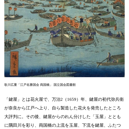
歌川広重「江戸名勝国会 両国橋」 国立国会図書館
「鍵屋」とは花火屋で、万治2（1659）年、鍵屋の初代弥兵衛
が奈良から江戸へ上り、自ら製造した花火を発売したところ
大評判に。その後、鍵屋からのれん分けした「玉屋」ととも
に隅田川を彩り、両国橋の上流を玉屋、下流を鍵屋、ふたつ