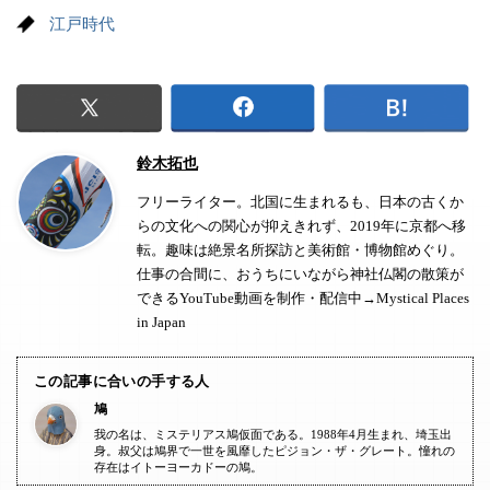
江戸時代
鈴木拓也
フリーライター。北国に生まれるも、日本の古くか
らの文化への関心が抑えきれず、2019年に京都へ移
転。趣味は絶景名所探訪と美術館・博物館めぐり。
仕事の合間に、おうちにいながら神社仏閣の散策が
できるYouTube動画を制作・配信中→
Mystical Places
in Japan
この記事に合いの手する人
鳩
我の名は、ミステリアス鳩仮面である。1988年4月生まれ、埼玉出
身。叔父は鳩界で一世を風靡したピジョン・ザ・グレート。憧れの
存在はイトーヨーカドーの鳩。