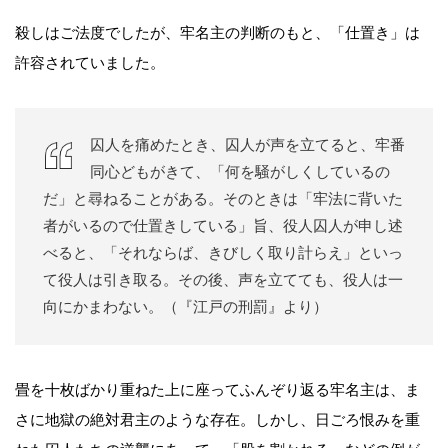
殺しはご法度でしたが、牢名主の判断のもと、「仕置き」は
許容されていました。
囚人を痛めたとき、囚人が声を立てると、牢番
同心どもがきて、「何を騒がしくしているの
だ」と尋ねることがある。そのときは「牢法に背いた
者がいるので仕置きしている」旨、役人囚人が申し述
べると、「それならば、きびしく取り計らえ」といっ
て役人は引き取る。その後、声を立てても、役人は一
向にかまわない。（『江戸の刑罰』より）
畳を十枚ばかり重ねた上に座ってふんぞり返る牢名主は、ま
さに地獄の絶対君主のような存在。しかし、日ごろ恨みを重