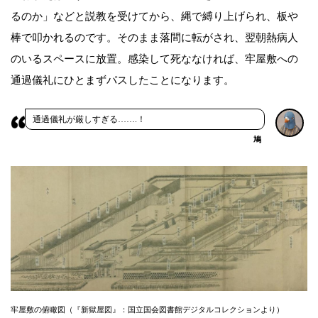
るのか」などと説教を受けてから、縄で縛り上げられ、板や
棒で叩かれるのです。そのまま落間に転がされ、翌朝熱病人
のいるスペースに放置。感染して死ななければ、牢屋敷への
通過儀礼にひとまずパスしたことになります。
通過儀礼が厳しすぎる…….！
鳩
牢屋敷の俯瞰図（『新獄屋図』：国立国会図書館デジタルコレクションより）