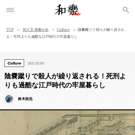
検索
TOP
ROCK 和樂web
Culture
陰嚢蹴りで殺人が繰り返され
る！死刑よりも過酷な江戸時代の牢屋暮らし
Culture
2021.02.05
陰嚢蹴りで殺人が繰り返される！死刑よ
りも過酷な江戸時代の牢屋暮らし
鈴木拓也