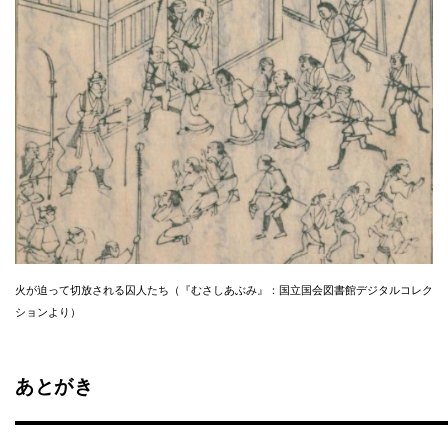
火が迫って切放される囚人たち（『むさしあぶみ』：国立国会図書館デジタルコレク
ションより）
あとがき