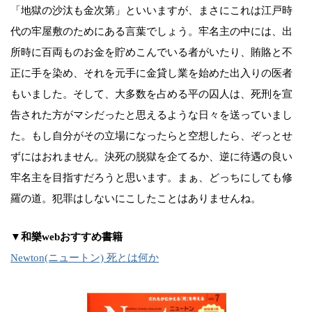
「地獄の沙汰も金次第」といいますが、まさにこれは江戸時
代の牢屋敷のためにある言葉でしょう。牢名主の中には、出
所時に百両ものお金を貯めこんでいる者がいたり、賄賂と不
正に手を染め、それを元手に金貸し業を始めた出入りの医者
もいました。そして、大多数を占める平の囚人は、死刑を宣
告された方がマシだったと思えるような日々を送っていまし
た。もし自分がその立場になったらと空想したら、ぞっとせ
ずにはおれません。決死の脱獄を企てるか、逆に待遇の良い
牢名主を目指すだろうと思います。まぁ、どっちにしても修
羅の道。犯罪はしないにこしたことはありませんね。
▼和樂webおすすめ書籍
Newton(ニュートン) 死とは何か