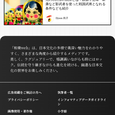
康など影武者を使った戦国武将となれる
条件なども紹介
Dyson 尚子
「和樂web」は、日本文化の多様で奥深い魅力をわかりや
すく、さまざまな角度から紹介するメディアです。
美しく、ラグジュアリーで、格調高いながらも時にはロッ
ク。伝統を守り継ぎながらも進化を続ける、幽遠な日本文
化の世界をお楽しみください。
広告掲載をご検討の方へ
執筆者一覧
プライバシーポリシー
インフォマティブデータガイドライ
ン
画像使用・著作権
小学館