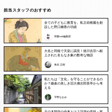
担当スタッフのおすすめ
全ての子どもに教育を。私立幼稚園を創
設した野口幽香の功績
和樂web編集部
大名と同格で天皇に謁見！徳川吉宗へ献
上された名もなき象の数奇な物語
角谷 正樹
私たちは「文化」を守ることができるの
か？鎌倉の美しき旧大佛次郎茶亭から考
える
宇野なおみ
元の木阿弥の由来とは？語源や意味・家