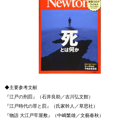
◆主要参考文献
『江戸の刑罰』（石井良助／吉川弘文館）
『江戸時代の罪と罰』（氏家幹人／草思社）
『物語 大江戸牢屋敷』（中嶋繁雄／文藝春秋）