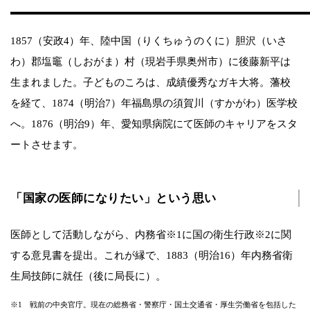
1857（安政4）年、陸中国（りくちゅうのくに）胆沢（いさ
わ）郡塩竈（しおがま）村（現岩手県奥州市）に後藤新平は
生まれました。子どものころは、成績優秀なガキ大将。藩校
を経て、1874（明治7）年福島県の須賀川（すかがわ）医学校
へ。1876（明治9）年、愛知県病院にて医師のキャリアをスタ
ートさせます。
「国家の医師になりたい」という思い
医師として活動しながら、内務省※1に国の衛生行政※2に関
する意見書を提出。これが縁で、1883（明治16）年内務省衛
生局技師に就任（後に局長に）。
※1 戦前の中央官庁。現在の総務省・警察庁・国土交通省・厚生労働省を包括した