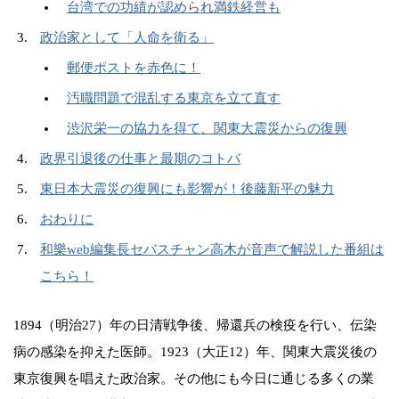
台湾での功績が認められ満鉄経営も
政治家として「人命を衛る」
郵便ポストを赤色に！
汚職問題で混乱する東京を立て直す
渋沢栄一の協力を得て、関東大震災からの復興
政界引退後の仕事と最期のコトバ
東日本大震災の復興にも影響が！後藤新平の魅力
おわりに
和樂web編集長セバスチャン高木が音声で解説した番組は
こちら！
1894（明治27）年の日清戦争後、帰還兵の検疫を行い、伝染
病の感染を抑えた医師。1923（大正12）年、関東大震災後の
東京復興を唱えた政治家。その他にも今日に通じる多くの業