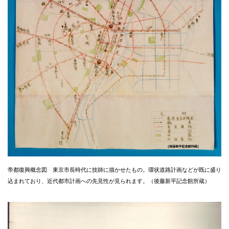
帝都復興概念図 東京市長時代に技師に描かせたもの。環状道路計画などが既に盛り
込まれており、近代都市計画への先見性が見られます。（後藤新平記念館所蔵）