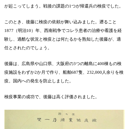
が起こってしまう。戦後の課題の1つが帰還兵の検疫でした。
このとき、後藤に検疫の依頼が舞い込みました。遡ること
1877（明治10）年、西南戦争でコレラ患者の治療や看護を経
験し、過酷な状況と検疫とは何たるかを熟知した後藤が、適
任とされたのでしょう。
後藤は、広島県や山口県、大阪府の3つの離島に400棟もの検
疫施設をわずか2か月で作り、船舶687隻、232,000人余りを検
疫。国内への発生を防止しました。
検疫事業の成功で、後藤は高く評価されました。