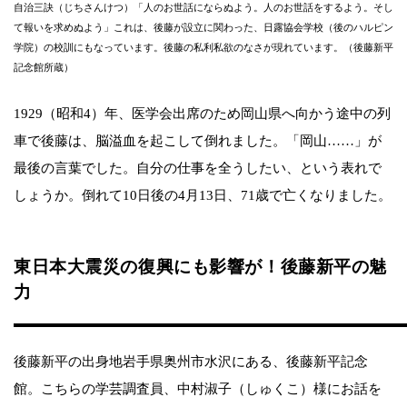
自治三訣（じちさんけつ）「人のお世話にならぬよう。人のお世話をするよう。そし
て報いを求めぬよう」これは、後藤が設立に関わった、日露協会学校（後のハルピン
学院）の校訓にもなっています。後藤の私利私欲のなさが現れています。（後藤新平
記念館所蔵）
1929（昭和4）年、医学会出席のため岡山県へ向かう途中の列
車で後藤は、脳溢血を起こして倒れました。「岡山……」が
最後の言葉でした。自分の仕事を全うしたい、という表れで
しょうか。倒れて10日後の4月13日、71歳で亡くなりました。
東日本大震災の復興にも影響が！後藤新平の魅
力
後藤新平の出身地岩手県奥州市水沢にある、後藤新平記念
館。こちらの学芸調査員、中村淑子（しゅくこ）様にお話を