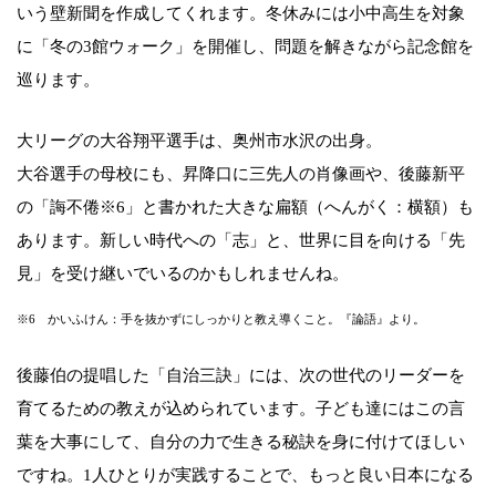
いう壁新聞を作成してくれます。冬休みには小中高生を対象
に「冬の3館ウォーク」を開催し、問題を解きながら記念館を
巡ります。
大リーグの大谷翔平選手は、奥州市水沢の出身。
大谷選手の母校にも、昇降口に三先人の肖像画や、後藤新平
の「誨不倦※6」と書かれた大きな扁額（へんがく：横額）も
あります。新しい時代への「志」と、世界に目を向ける「先
見」を受け継いでいるのかもしれませんね。
※6 かいふけん：手を抜かずにしっかりと教え導くこと。『論語』より。
後藤伯の提唱した「自治三訣」には、次の世代のリーダーを
育てるための教えが込められています。子ども達にはこの言
葉を大事にして、自分の力で生きる秘訣を身に付けてほしい
ですね。1人ひとりが実践することで、もっと良い日本になる