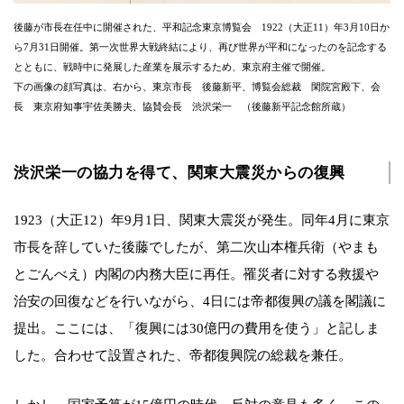
後藤が市長在任中に開催された、平和記念東京博覧会 1922（大正11）年3月10日か
ら7月31日開催。第一次世界大戦終結により、再び世界が平和になったのを記念する
とともに、戦時中に発展した産業を展示するため、東京府主催で開催。
下の画像の顔写真は、右から、東京市長 後藤新平、博覧会総裁 閑院宮殿下、会
長 東京府知事宇佐美勝夫、協賛会長 渋沢栄一 （後藤新平記念館所蔵）
渋沢栄一の協力を得て、関東大震災からの復興
1923（大正12）年9月1日、関東大震災が発生。同年4月に東京
市長を辞していた後藤でしたが、第二次山本権兵衛（やまも
とごんべえ）内閣の内務大臣に再任。罹災者に対する救援や
治安の回復などを行いながら、4日には帝都復興の議を閣議に
提出。ここには、「復興には30億円の費用を使う」と記しま
した。合わせて設置された、帝都復興院の総裁を兼任。