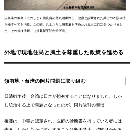
広島県の似島（にのしま）検疫所の蒸気消毒汽缶 健康と診断された兵士の衣類や持
ち物すべてを消毒。この間、兵士たちは消毒液を薄めたお風呂に約20分つかりまし
た。その後は帰郷。（後藤新平記念館所蔵）
外地で現地住民と風土を尊重した政策を進める
領有地・台湾の阿片問題に取り組む
日清戦争後、台湾は日本が領有することになりました。しか
し統治する上で問題となったのが、阿片吸引の習慣。
後藤は「中毒と認定され、医師の診断書を持っている者には
売る。しかし新たに吸引することは断固禁止」時間はかかる