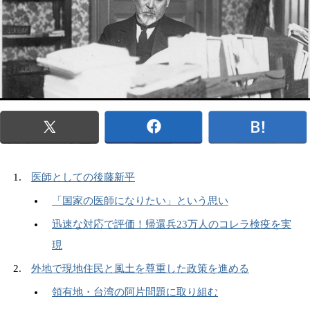
医師としての後藤新平
「国家の医師になりたい」という思い
迅速な対応で評価！帰還兵23万人のコレラ検疫を実
現
外地で現地住民と風土を尊重した政策を進める
領有地・台湾の阿片問題に取り組む