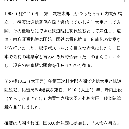
1908（明治41）年、第二次桂太郎（かつらたろう）内閣が成
立し、後藤は通信関係を扱う逓信（ていしん）大臣として入
閣。その後新たにできた鉄道院に初代総裁として兼任し、速
達・内容証明郵便の開始、国鉄の電化推進、広軌化の立案な
どを行いました。郵便ポストをよく目立つ赤色にしたり、日
本で最初の建築家と言われる辰野金吾（たつのきんご）に命
じ、現在の東京駅の駅舎を作らせたのも後藤。
その後1912（大正元）年第三次桂太郎内閣で逓信大臣と鉄道
院総裁、拓殖局※4総裁を兼任、1916（大正5）年、寺内正毅
（てらうちまさたけ）内閣で内務大臣と外務大臣、鉄道院総
裁を兼任しました。
後藤は入閣すれば、国の方針決定に参加し、「人命を衛る」