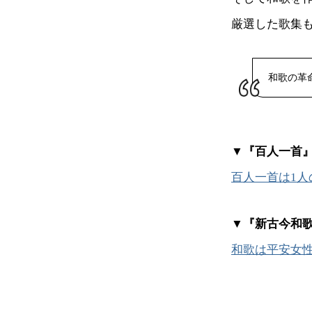
厳選した歌集
和歌の革
▼『百人一首
百人一首は1
▼『新古今和
和歌は平安女