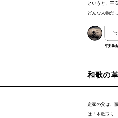
というと、平
どんな人物だ
「て
平安暴走戦
和歌の
定家の父は、
は「本歌取り