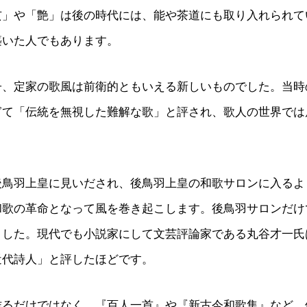
玄」や「艶」は後の時代には、能や茶道にも取り入れられて
築いた人でもあります。
子、定家の歌風は前衛的ともいえる新しいものでした。当時
ぎて「伝統を無視した難解な歌」と評され、歌人の世界では
後鳥羽上皇に見いだされ、後鳥羽上皇の和歌サロンに入るよ
和歌の革命となって風を巻き起こします。後鳥羽サロンだけ
ました。現代でも小説家にして文芸評論家である丸谷才一氏
近代詩人」と評したほどです。
作るだけではなく、『百人一首』や『新古今和歌集』など、