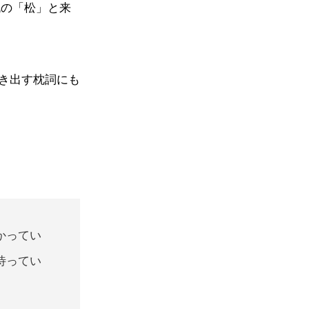
帆の「松」と来
き出す枕詞にも
かってい
待ってい