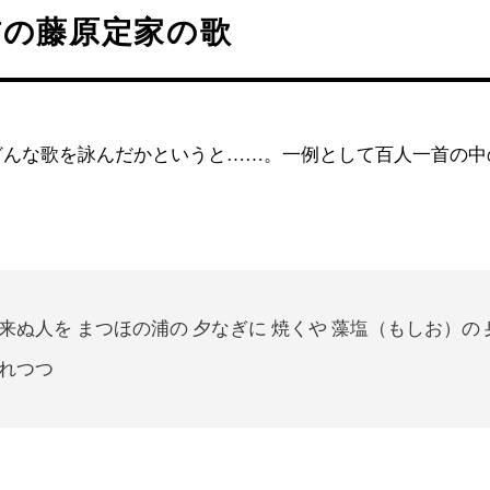
首の藤原定家の歌
どんな歌を詠んだかというと……。一例として百人一首の中
来ぬ人を まつほの浦の 夕なぎに 焼くや 藻塩（もしお）の
れつつ