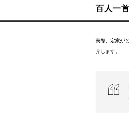
百人一
実際、定家が
介します。