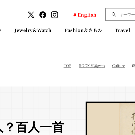
# English
e
Jewelry＆Watch
Fashion＆きもの
Travel
TOP
ROCK 和樂web
Culture
人？百人一首