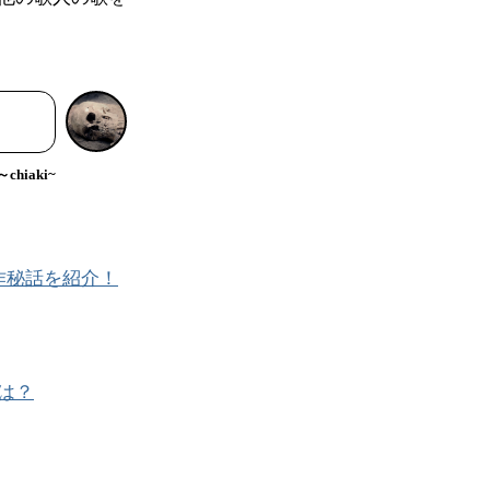
hiaki~
作秘話を紹介！
は？