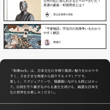
壬申の乱に知られざるヒーローがいた！
美濃の豪族・村国男依とは？
里山企画菜の花舎
『平家物語』宇治川の先陣争いをわかり
やすく解説
樽瀬川
「和樂web」は、日本文化の多様で奥深い魅力をわかりや
すく、さまざまな角度から紹介するメディアです。
美しく、ラグジュアリーで、格調高いながらも時にはロッ
ク。伝統を守り継ぎながらも進化を続ける、幽遠な日本文
化の世界をお楽しみください。