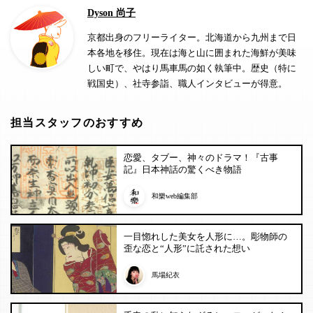
Dyson 尚子
京都出身のフリーライター。北海道から九州まで日
本各地を移住。現在は海と山に囲まれた海鮮が美味
しい町で、やはり馬車馬の如く執筆中。歴史（特に
戦国史）、社寺参詣、職人インタビューが得意。
担当スタッフのおすすめ
恋愛、タブー、神々のドラマ！『古事
記』日本神話の驚くべき物語
和樂web編集部
一目惚れした美女を人形に…。彫物師の
歪な恋と“人形”に託された想い
馬場紀衣