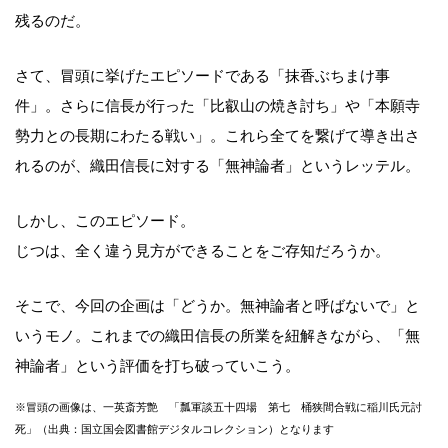
残るのだ。
さて、冒頭に挙げたエピソードである「抹香ぶちまけ事
件」。さらに信長が行った「比叡山の焼き討ち」や「本願寺
勢力との長期にわたる戦い」。これら全てを繋げて導き出さ
れるのが、織田信長に対する「無神論者」というレッテル。
しかし、このエピソード。
じつは、全く違う見方ができることをご存知だろうか。
そこで、今回の企画は「どうか。無神論者と呼ばないで」と
いうモノ。これまでの織田信長の所業を紐解きながら、「無
神論者」という評価を打ち破っていこう。
※冒頭の画像は、一英斎芳艶 「瓢軍談五十四場 第七 桶狭間合戦に稲川氏元討
死」（出典：国立国会図書館デジタルコレクション）となります