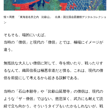
惺々周麿 「東海道名所之内 比叡山」 出典：国立国会図書館デジタルコレクショ
ン
そもそも、端的にいえば。
当時の「僧侶」と現代の「僧侶」とでは、極端にイメージが
違う。
無抵抗な大人しい僧侶に対して、寺を焼いたり、戦ったりす
るなんて。織田信長は極悪非道だと憤る。これは、現代の僧
侶を前提にして考えるから起きる誤解である。
当時の「石山本願寺」や「比叡山延暦寺」の僧侶は、現代の
ような「ザ・僧侶」ではない。慈悲深く、武力にも耐えて読
経で立ち向かう。そういうタイプもいたかもしれないが。戦