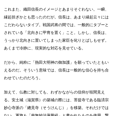
これまた、織田信長のイメージとあまりそぐわない。一瞬、
縁起担ぎかとも思ったのだが。信長は、あまり縁起云々には
こだわらないタイプ。戦国武将の間では、一般的にタブーと
されている「北向きに甲冑を置く」こと。しかし、信長は、
うっかり北向きに置いてしまった家臣を叱りとばしもせず。
あくまで冷静に、現実的な対応を見せている。
だから、純粋に「熱田大明神の御加護」を願っていたともい
えるのだ。そういう意味では、信長は一般的な信心を持ち合
わせていたのだろう。
加えて、仏教に対しても、わずかながらの信仰が垣間見え
る。安土城（滋賀県）の築城の際には、菩提寺である臨済宗
妙心寺派の「總見寺（そうけんじ）」を移築。それだけでは
ない。軍旗も「南無妙法蓮華経」と書かれたものを使用。繋