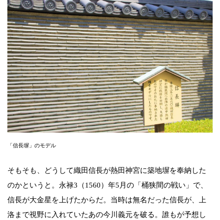
「信長塀」のモデル
そもそも、どうして織田信長が熱田神宮に築地塀を奉納した
のかというと。永禄3（1560）年5月の「桶狭間の戦い」で、
信長が大金星を上げたからだ。当時は無名だった信長が、上
洛まで視野に入れていたあの今川義元を破る。誰もが予想し