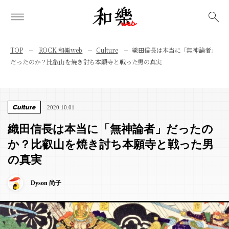
検索
TOP
ROCK 和樂web
Culture
織田信長は本当に「無神論者」
だったのか？比叡山を焼き討ち本願寺と戦った男の真実
Culture
2020.10.01
織田信長は本当に「無神論者」だったの
か？比叡山を焼き討ち本願寺と戦った男
の真実
Dyson 尚子