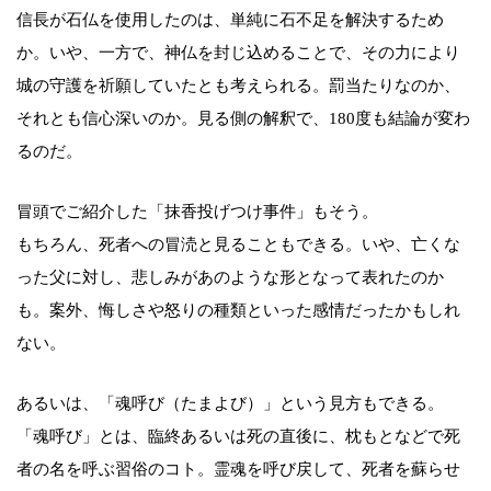
信長が石仏を使用したのは、単純に石不足を解決するため
か。いや、一方で、神仏を封じ込めることで、その力により
城の守護を祈願していたとも考えられる。罰当たりなのか、
それとも信心深いのか。見る側の解釈で、180度も結論が変わ
るのだ。
冒頭でご紹介した「抹香投げつけ事件」もそう。
もちろん、死者への冒涜と見ることもできる。いや、亡くな
った父に対し、悲しみがあのような形となって表れたのか
も。案外、悔しさや怒りの種類といった感情だったかもしれ
ない。
あるいは、「魂呼び（たまよび）」という見方もできる。
「魂呼び」とは、臨終あるいは死の直後に、枕もとなどで死
者の名を呼ぶ習俗のコト。霊魂を呼び戻して、死者を蘇らせ