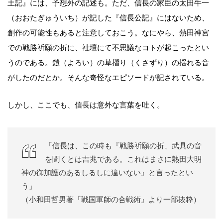
土記』には、予想外の記述も。ただ、信長の家臣の太田牛一
（おおたぎゅういち）が記した『信長公記』にはないため、
創作の可能性もあると注意しておこう。なにやら、熱田神宮
での戦勝祈願の折に、社壇にて不思議なコトが起こったとい
うのである。鎧（よろい）の草摺り（くさずり）の揺れる音
がしたのだとか。そんな奇怪なエピソードが記されている。
しかし、ここでも、信長は意外な言葉を吐く。
「信長は、この時も『戦勝祈願の折、武具の音
を聞くとは吉兆である。これはまさに熱田大明
神の御加護のあるしるしに違いない』と言ったとい
う」
（小和田哲男著『戦国軍師の合戦術』より一部抜粋）