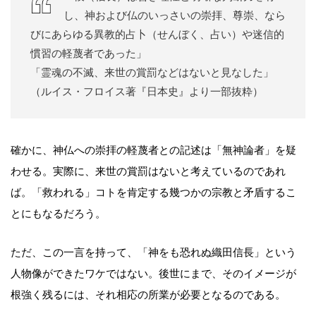
し、神および仏のいっさいの崇拝、尊崇、なら
びにあらゆる異教的占卜（せんぼく、占い）や迷信的
慣習の軽蔑者であった」
「霊魂の不滅、来世の賞罰などはないと見なした」
（ルイス・フロイス著『日本史』より一部抜粋）
確かに、神仏への崇拝の軽蔑者との記述は「無神論者」を疑
わせる。実際に、来世の賞罰はないと考えているのであれ
ば。「救われる」コトを肯定する幾つかの宗教と矛盾するこ
とにもなるだろう。
ただ、この一言を持って、「神をも恐れぬ織田信長」という
人物像ができたワケではない。後世にまで、そのイメージが
根強く残るには、それ相応の所業が必要となるのである。