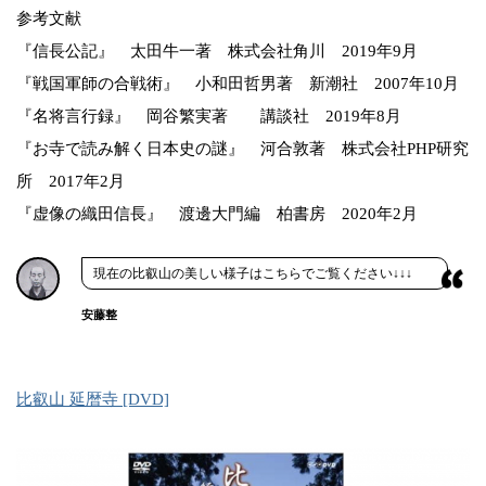
参考文献
『信長公記』 太田牛一著 株式会社角川 2019年9月
『戦国軍師の合戦術』 小和田哲男著 新潮社 2007年10月
『名将言行録』 岡谷繁実著 講談社 2019年8月
『お寺で読み解く日本史の謎』 河合敦著 株式会社PHP研究
所 2017年2月
『虚像の織田信長』 渡邊大門編 柏書房 2020年2月
現在の比叡山の美しい様子はこちらでご覧ください↓↓↓
安藤整
比叡山 延暦寺 [DVD]