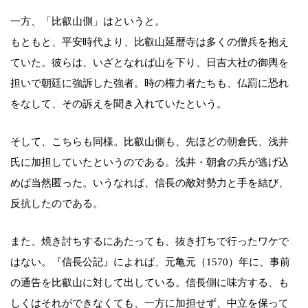
一方、「比叡山側」はというと。
もともと、平安時代より、比叡山延暦寺は多くの僧兵を抱え
ていた。彼らは、いざとなれば山を下り、日吉大社の御輿を
担いで朝廷に強訴した強者。時の権力者たちも、仏罰に恐れ
をなして、その訴えを聞き入れていたという。
そして、こちらも同様。比叡山側も、先ほどの朝倉氏、浅井
氏に加担していたというのである。浅井・朝倉の兵が逃げ込
めば当然匿った。いうなれば、信長の敵対勢力と手を結び、
反抗したのである。
また、焼き討ちするにあたっても、抜き打ちで行ったワケで
はない。『信長公記』によれば、元亀元（1570）年に、事前
の通告を比叡山に対して出している。信長側に味方する、も
しくはそれができなくても、一方に加担せず、中立を保って