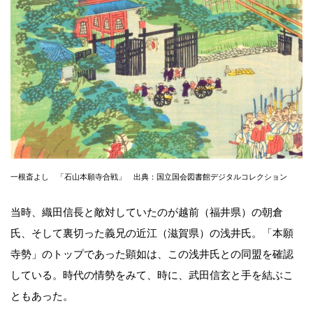
一根斎よし 「石山本願寺合戦」 出典：国立国会図書館デジタルコレクション
当時、織田信長と敵対していたのが越前（福井県）の朝倉
氏、そして裏切った義兄の近江（滋賀県）の浅井氏。「本願
寺勢」のトップであった顕如は、この浅井氏との同盟を確認
している。時代の情勢をみて、時に、武田信玄と手を結ぶこ
ともあった。