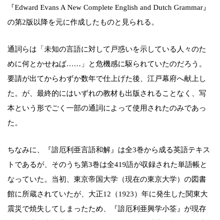
『Edward Evans A New Complete English and Dutch Grammar』
の第2版以降を元に作成したものと見られる。
通詞らは「未知の言語に対して戸惑いを示している人々のた
めに何とかせねば……」と危機感に駆られていたのだろう。
要請が出てからわずか数年で仕上げた後、江戸幕府へ献上し
た。が、最終的にはいずれの教材も出版されることなく、写
本という形でごく一部の通詞によって使用されたのみであっ
た。
ちなみに、『諳厄利亜言語和解』は全3巻から成る英語テキス
トであるが、そのうち第3巻は全419語が収録された単語帳と
なっていた。当初、東京帝国大学（現在の東京大学）の図書
館に所蔵されていたが、大正12（1923）年に発生した関東大
震災で焼失してしまったため、『諳厄利亜興学小筌』が現存