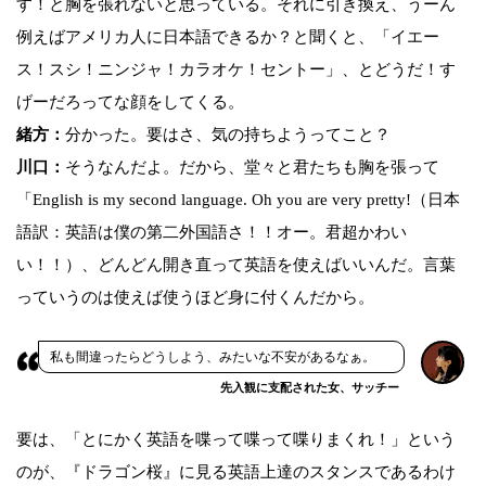
す！と胸を張れないと思っている。それに引き換え、うーん
例えばアメリカ人に日本語できるか？と聞くと、「イエー
ス！スシ！ニンジャ！カラオケ！セントー」、とどうだ！す
げーだろってな顔をしてくる。
緒方：
分かった。要はさ、気の持ちようってこと？
川口：
そうなんだよ。だから、堂々と君たちも胸を張って
「English is my second language. Oh you are very pretty!（日本
語訳：英語は僕の第二外国語さ！！オー。君超かわい
い！！）、どんどん開き直って英語を使えばいいんだ。言葉
っていうのは使えば使うほど身に付くんだから。
私も間違ったらどうしよう、みたいな不安があるなぁ。
先入観に支配された女、サッチー
要は、「とにかく英語を喋って喋って喋りまくれ！」という
のが、『ドラゴン桜』に見る英語上達のスタンスであるわけ