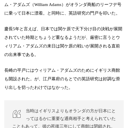
ム・アダムズ（William Adams）がオランダ商船のリーフデ号
に乗って日本に漂着。と同時に、英語研究の門戸を叩いた。
慶長5年と言えば、日本では関ケ原で天下分け目の決戦が展開
されていた時期とちょうど重なるようだが、厳密に言うとウ
ィリアム・アダムズの来日は関ケ原の戦いが展開される直前
の出来事である。
長崎の平戸にはウィリアム・アダムズのためにイギリス商館
も開設された。が、江戸幕府のもとでの英語研究は好調な滑
り出しを切ったわけではなかった。
当時はイギリスよりもオランダの方が日本にと
ってはるかに重要な通商相手と考えられていた
こともあって、彼の死後三年にして商館は閉鎖され、