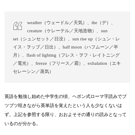
weather（ウェードル／天気）、the（デ）、
creature（ケレーテル／天地造物）、sun
set（シュンセット／日没）、sun rise up（シュン・レ
イス・ヲップ／日出）、half moon（ハフムーン／半
月）、flash of lighting（フレス・ヲフ・レイトニング
／電光）、freeze（フリース／霜）、exhalation（エキ
セレーシン／蒸気）
英語を勉強し始めた中学生の頃、ヘボン式ローマ字読みでブ
ツブツ呟きながら英単語を覚えたという人も少なくないは
ず。上記を参照する限り、おおよそその通りの読みとなって
いるのが分かる。