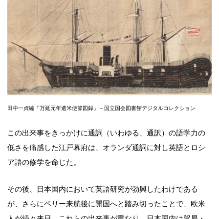
田中一貞編『万延元年遣米使節図録』－国立国会図書館デジタルコレクション
この出来事をきっかけに通詞（いわゆる、通訳）の語学力の
低さを痛感した江戸幕府は、オランダ通詞に対し英語とロシ
ア語の修学を命じた。
その後、日本国内において英語研究が勃興したわけである
が、さらにペリー来航後に開国へと踏み切ったことで、欧米
人が続々来日。これらの出来事が重なり、日本国内は貿易・