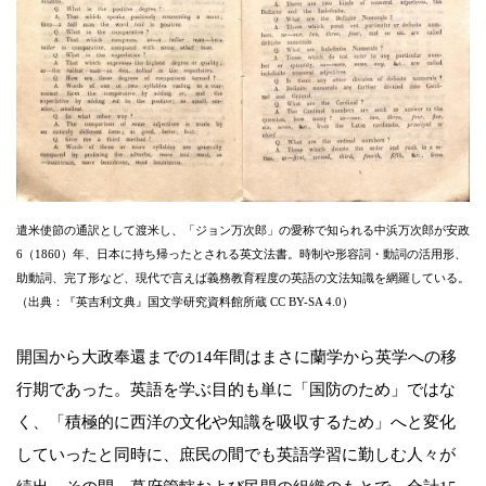
遣米使節の通訳として渡米し、「ジョン万次郎」の愛称で知られる中浜万次郎が安政
6（1860）年、日本に持ち帰ったとされる英文法書。時制や形容詞・動詞の活用形、
助動詞、完了形など、現代で言えば義務教育程度の英語の文法知識を網羅している。
（出典：『英吉利文典』国文学研究資料館所蔵 CC BY-SA 4.0）
開国から大政奉還までの14年間はまさに蘭学から英学への移
行期であった。英語を学ぶ目的も単に「国防のため」ではな
く、「積極的に西洋の文化や知識を吸収するため」へと変化
していったと同時に、庶民の間でも英語学習に勤しむ人々が