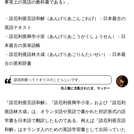
事実上の英語の教科書である）。
・諳厄利亜言語和解（あんげりあごんごわげ）：日本最古の
英語テキスト
・諳厄利亜興学小筌（あんげりあこうがくしょうせん）：日
本最古の英単語帳
・諳厄利亜語林大成（あんげりあごりんたいせい）：日本最
古の英和辞書
諳厄利亜ってイギリスのことらしいです。
先入観に支配された女、サッチー
『諳厄利亜言語和解』『諳厄利亜興学小筌』および『諳厄利
亜語林大成』は、オランダ語や英語で書かれた対訳形式の語
学書を日本語で翻訳したものである。例えば『諳厄利亜言語
和解』はオランダ人のための英語学習書として出回っていた