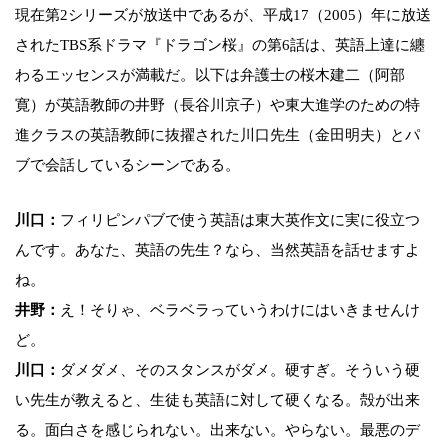
現在第2シリーズが放送中であるが、平成17（2005）年に放送
されたTBS系ドラマ『ドラゴン桜』の第6話は、英語上達に纏
わるエッセンスが満載だ。以下は弁護士の桜木建二（阿部
寛）が英語教師の井野（長谷川京子）や東大進学のための特
進クラスの英語教師に抜擢された川口先生（金田明夫）とパ
ブで会話しているシーンである。
川口：
フィリピンパブで使う英語は東大英作文に実に役立つ
んです。あなた、英語の先生？なら、当然英語を話せますよ
ね。
井野：
え！そりゃ、ベラベラっていうわけにはいきませんけ
ど。
川口：
ダメダメ、そのスタンスがダメ。硬すぎ。そういう硬
い先生が教えると、生徒も英語に対して硬くなる。殻が出来
る。面白さを感じられない。出来ない。やらない。最悪のデ