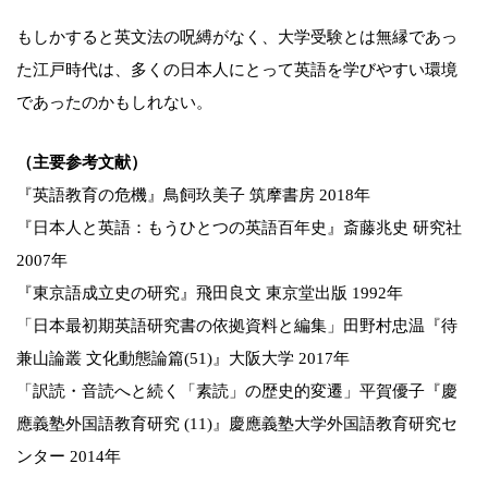
もしかすると英文法の呪縛がなく、大学受験とは無縁であっ
た江戸時代は、多くの日本人にとって英語を学びやすい環境
であったのかもしれない。
（主要参考文献）
『英語教育の危機』鳥飼玖美子 筑摩書房 2018年
『日本人と英語：もうひとつの英語百年史』斎藤兆史 研究社
2007年
『東京語成立史の研究』飛田良文 東京堂出版 1992年
「日本最初期英語研究書の依拠資料と編集」田野村忠温『待
兼山論叢 文化動態論篇(51)』大阪大学 2017年
「訳読・音読へと続く「素読」の歴史的変遷」平賀優子『慶
應義塾外国語教育研究 (11)』慶應義塾大学外国語教育研究セ
ンター 2014年