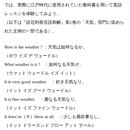
では、実際に江戸時代に使用されていた教科書を用いて英語
レッスンを体験してみよう。
（以下は『諳厄利亜言語和解』第1巻の「天気」部門に収めら
れた文例の一部である）。
How is the weather ? ：天気は如何なるか。
（ホウ イズ デ ウェードル）
What weather is it ? ：如何なる天気ぞ。
（ウァット ウェードル イズ イット）
It is very good weather. ：好き天気なり。
（イット イズ グード ウェードル）
It is fine weather. ：麗なる天気なり。
（イット イズ ファイン ウェードル）
It does’nt（※）blow at all. ：少しも風吹事なし。
（イット ドラースンド ブロー アット ヲール）