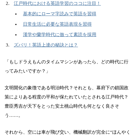
江戸時代における英語学習のココに注目！
基本的にローマ字読みで英語を習得
日常生活に必要な英語表現を習得
漢学や蘭学時代に倣って素読を採用
ズバリ！英語上達の秘訣とは？
「もしドラえもんのタイムマシンがあったら、どの時代に行
ってみたいですか？」
文明開化の象徴である明治時代？それとも、幕府下の鎖国政
策によりある程度の平和が保たれていたとされる江戸時代？
豊臣秀吉が天下をとった安土桃山時代も何となく良さそ
う……。
それから、空には車が飛び交い、機械翻訳が完全に“ほんやく