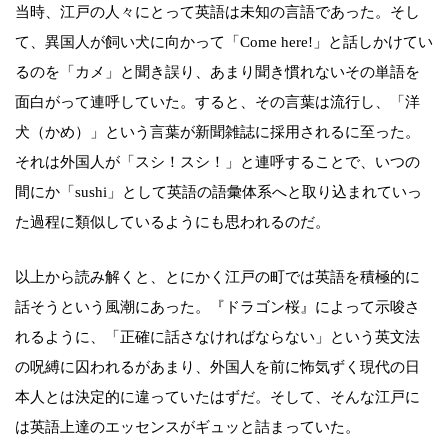
当時、江戸の人々にとって英語は未知の言語であった。そし
て、異国人が飼い犬に向かって「Come here!」と話しかけてい
るのを「カメ」と聞き誤り、あまり聞き慣れないその単語を
面白がって連呼していた。すると、その言葉は流行し、「洋
犬（かめ）」という言葉が新聞雑誌に採用されるに至った。
それは外国人が「スシ！スシ！」と連呼することで、いつの
間にか「sushi」として英語の語彙体系へと取り込まれていっ
た過程に類似しているようにも思われるのだ。
以上から読み解くと、とにかく江戸の町では英語を積極的に
話そうという風潮にあった。『ドラゴン桜』によって示唆さ
れるように、「正確に話さなければならない」という英文法
の呪縛に囚われるがあまり、外国人を前に怖気ずく現代の日
本人とは決定的に違っていたはずだ。そして、そんな江戸に
は英語上達のエッセンスがギュッと詰まっていた。