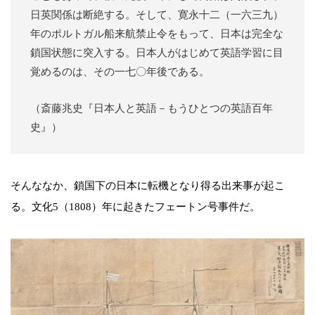
日英関係は断絶する。そして、寛永十二（一六三九）
年のポルトガル船来航禁止令をもって、日本は完全な
鎖国状態に突入する。日本人がはじめて英語学習に目
覚めるのは、その一七〇年後である。
（斎藤兆史『日本人と英語－もうひとつの英語百年
史』）
そんななか、鎖国下の日本に転機となり得る出来事が起こ
る。文化5（1808）年に起きたフェートン号事件だ。