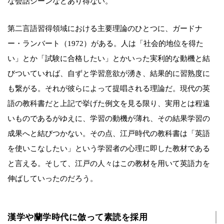
な会話シーンなどあり得ない。
第二言語習得領域における主要理論のひとつに、ガードナ
ー・ランバート（1972）がある。人は「社会的地位を得た
い」とか「試験に合格したい」とかいった実利的な動機と結
びついていれば、自ずと学習意欲が湧き、結果的に習熟度に
も繋がる。それが彼らによって提唱される理論だ。現代の英
語の教科書だと上記で挙げた例文を見る限り、実用とは程遠
いものであるがゆえに、学習の動機が薄れ、その結果学習の
成果へと結びつかない。その点、江戸時代の教科書は「英語
を使いこなしたい」という学習者の心理に即した教材である
と言える。そして、江戸の人々はこの教材を用いて英語力を
伸ばしていったのだろう。
漢学や蘭学時代に倣って素読を採用