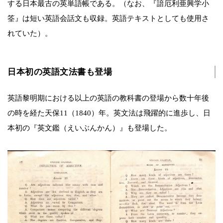
する日本最古の英単語帳である。（なお、『諳厄利亜興学小
筌』は短い英語会話文も収録。英語テキストとしても使用さ
れていた）。
日本初の英語文法書も登場
英語黎明期における以上の英語の教科書の登場から数十年後
の時を経た天保11（1840）年。英文法は飛躍的に進歩し、日
本初の『英文鑑（えいぶんかん）』も登場した。