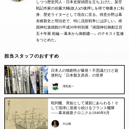
しつつ歴史同人・日本史探偵団を立ち上げた。架空
戦記作家の佐藤大輔(故人)の後押しを得て物書きに転
身、歴史ライターとして現在に至る。得意分野は幕
末維新史と明治史で、特に戊辰戦争には詳しい。靖
国神社遊就館の平成30年特別展『靖国神社御創立百
五十年展 前編 ―幕末から御創建―』のテキスト監修
をつとめた。
担当スタッフのおすすめ
日本人の独創性が爆発！不思議だけど超
便利な「日本製文房具」の世界
澤田真一
戦列艦、突如として浦賀にあらわる！そ
して琉球に居座り続けるフランス艦隊
——幕末維新クロニクル1846年6月
大山格