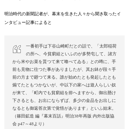
明治時代の新聞記者が、幕末を生きた人々から聞き取ったイ
ンタビュー記事によると
一番初手は下谷山崎町だとの話で、「太郎稲荷
の所へ、今貧窮組といふのが多勢屯して、諸方
から米やお菜を貰つて来て喰べてゐる」との噂に、手
前も見物に往つた事がありましたが、其お鉢が段々手
前の方まで廻つて来る。誰が始めたとも発起したとも
煽てたともつかないが、中以下の家へは遊人らしい奴
が来て、「町内でも貧窮組を拵へますから、御出懸け
下さるとも、お出にならずば、多少の金品をお出しに
なるとも御返答次第で覚悟があります」といふ始末。
（篠田鉱造 編『幕末百話』明治38年再版 内外出版協
会 p47～48より）