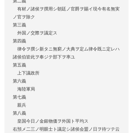
第二義
有材ノ諸侯ヲ撰用シ朝廷ノ官爵ヲ賜イ現今有名無実
ノ官ヲ除ク
第三義
外国ノ交際ヲ議定ス
第四義
律令ヲ撰シ新タニ無窮ノ大典ヲ定ム律令既ニ定レハ
諸侯伯皆此ヲ奉ジテ部下ヲ率ユ
第五義
上下議政所
第六義
海陸軍局
第七義
親兵
第八義
皇国今日ノ金銀物価ヲ外国ト平均ス
右預メ二三ノ明眼士ト議定シ諸侯会盟ノ日ヲ待ツテ云