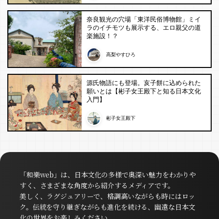
奈良観光の穴場「東洋民俗博物館」ミイ
ラのイチモツも展示する、エロ親父の道
楽施設！？
高梨やすひろ
源氏物語にも登場。亥子餅に込められた
願いとは【彬子女王殿下と知る日本文化
入門】
彬子女王殿下
「和樂web」は、日本文化の多様で奥深い魅力をわかりや
すく、さまざまな角度から紹介するメディアです。
美しく、ラグジュアリーで、格調高いながらも時にはロッ
ク。伝統を守り継ぎながらも進化を続ける、幽遠な日本文
化の世界をお楽しみください。