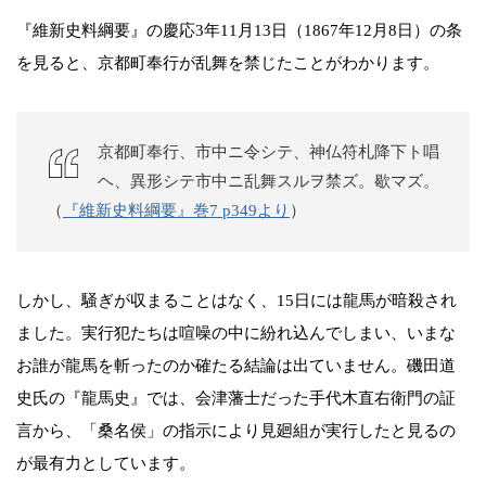
『維新史料綱要』の慶応3年11月13日（1867年12月8日）の条
を見ると、京都町奉行が乱舞を禁じたことがわかります。
京都町奉行、市中ニ令シテ、神仏符札降下ト唱
ヘ、異形シテ市中ニ乱舞スルヲ禁ズ。歇マズ。
（
『維新史料綱要』巻7 p349より
）
しかし、騒ぎが収まることはなく、15日には龍馬が暗殺され
ました。実行犯たちは喧噪の中に紛れ込んでしまい、いまな
お誰が龍馬を斬ったのか確たる結論は出ていません。磯田道
史氏の『龍馬史』では、会津藩士だった手代木直右衛門の証
言から、「桑名侯」の指示により見廻組が実行したと見るの
が最有力としています。