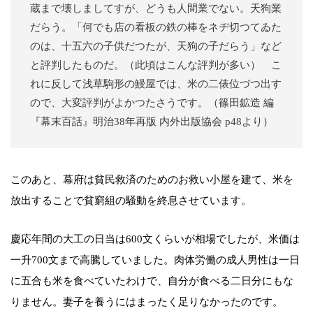
蔵まで壊しましてすが、どうも人間業でない。天狗業
だらう。「何でも店の看板の鉄の棒をネヂ切つてゐた
のは、十五六の子供だつたが、天狗の子だらう」など
と評判したものだ。（此頃はこんな評判が多い） こ
れに反して浅草駒形の鰻屋では、米の二俵位づつ出す
ので、大変評判がよかつたさうです。（篠田鉱造 編
『幕末百話』明治38年再版 内外出版協会 p48より）
このあと、幕府は貧民救済のためのお救い小屋を建て、米を
放出することで貧窮組の騒動を終息させています。
慶応年間の大工の日当は600文くらいが相場でしたが、米価は
一升700文まで高騰していました。肉体労働の成人男性は一日
に五合も米を食べていたわけで、自分が食べる二日分にもな
りません。妻子を養うにはまったく足りなかったのです。