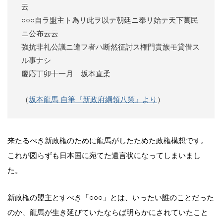
云
○○○自ラ盟主ト為リ此ヲ以テ朝廷ニ奉リ始テ天下萬民
ニ公布云云
強抗非礼公議ニ違フ者ハ断然征討ス権門貴族モ貸借ス
ル事ナシ
慶応丁卯十一月 坂本直柔
（
坂本龍馬 自筆『新政府綱領八策』より
）
来たるべき新政権のために龍馬がしたためた政権構想です。
これが図らずも日本国に宛てた遺言状になってしまいまし
た。
新政権の盟主とすべき「○○○」とは、いったい誰のことだった
のか、龍馬が生き延びていたならば明らかにされていたこと