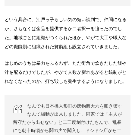
という具合に、江戸っ子らしい気の短い談判で、仲間になる
か、さもなくば金品を提供するか二者択一を迫ったのでし
た。地域ごとに組織がつくられたほか、やがて大工や職人な
どの職能別に組織された貧窮組も設立されていきました。
はじめのうちは暴力をふるわず、ただ街角で炊きだした飯や
汁を配るだけでしたが、やがて人数が膨れあがると統制がと
れなくなったのか、打ち毀しも発生するようになりました。
なんでも日本橋人形町の唐物商大六を叩き壊す
なんて騒動が出来しました。同家では「主人が
留守だから出せない」と二三度刎付けたもんで、乱暴
にも朝十時頃から鬨の声で闖入し、ドシドシ店から土