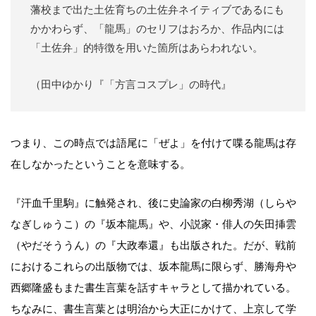
藩校まで出た土佐育ちの土佐弁ネイティブであるにも
かかわらず、「龍馬」のセリフはおろか、作品内には
「土佐弁」的特徴を用いた箇所はあらわれない。
（田中ゆかり『「方言コスプレ」の時代』
つまり、この時点では語尾に「ぜよ」を付けて喋る龍馬は存
在しなかったということを意味する。
『汗血千里駒』に触発され、後に史論家の白柳秀湖（しらや
なぎしゅうこ）の『坂本龍馬』や、小説家・俳人の矢田挿雲
（やだそううん）の『大政奉還』も出版された。だが、戦前
におけるこれらの出版物では、坂本龍馬に限らず、勝海舟や
西郷隆盛もまた書生言葉を話すキャラとして描かれている。
ちなみに、書生言葉とは明治から大正にかけて、上京して学