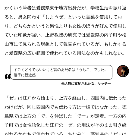
かくいう筆者は愛媛県東予地方出身だが、学校生活を振り返
ると、男女問わず「しようぜ」といった言葉を使用してお
り、どちらかというと男性よりも女性のほうが好んで使用し
ていた印象が強い。上野教授の研究では愛媛県の内子町や松
山市にて見られる現象として報告されているが、もしかする
と愛媛県の広い範囲で使われている用法なのかもしれない。
すごくどうでもいいけど昔のあだ名は「うちこ」でした。
勝手に親近感……
先入観に支配された女、サッチー
「ぜ」は江戸から始まり、上方を経由し、四国内に伝わった
わけだが、同じ四国内でも伝わり方は一様ではなかった。徳
島県では上方の「で」を伸ばした「でー」が定着。一方の内
子町では女性語化した江戸の「ぜ」の用法がそのまま引き継
がれるかたちで使われている。ちなみに、高知県の「ぜ」は