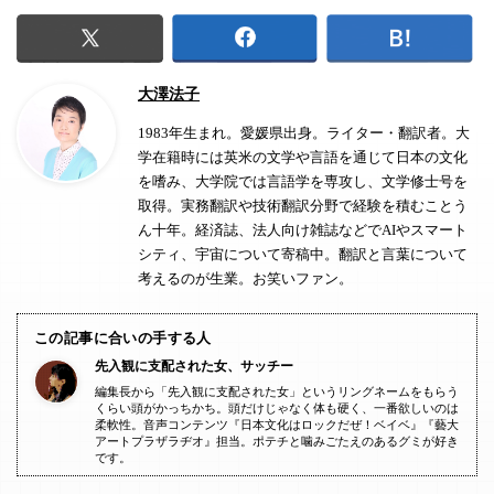
大澤法子
1983年生まれ。愛媛県出身。ライター・翻訳者。大
学在籍時には英米の文学や言語を通じて日本の文化
を嗜み、大学院では言語学を専攻し、文学修士号を
取得。実務翻訳や技術翻訳分野で経験を積むことう
ん十年。経済誌、法人向け雑誌などでAIやスマート
シティ、宇宙について寄稿中。翻訳と言葉について
考えるのが生業。お笑いファン。
この記事に合いの手する人
先入観に支配された女、サッチー
編集長から「先入観に支配された女」というリングネームをもらう
くらい頭がかっちかち。頭だけじゃなく体も硬く、一番欲しいのは
柔軟性。音声コンテンツ『日本文化はロックだぜ！ベイベ』『藝大
アートプラザラヂオ』担当。ポテチと噛みごたえのあるグミが好き
です。