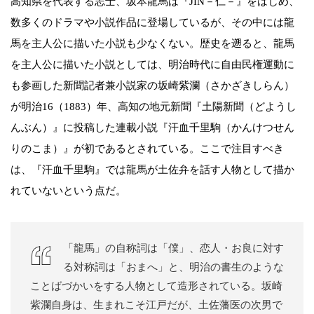
高知県を代表する志士、坂本龍馬は『JIN－仁－』をはじめ、
数多くのドラマや小説作品に登場しているが、その中には龍
馬を主人公に描いた小説も少なくない。歴史を遡ると、龍馬
を主人公に描いた小説としては、明治時代に自由民権運動に
も参画した新聞記者兼小説家の坂崎紫瀾（さかざきしらん）
が明治16（1883）年、高知の地元新聞『土陽新聞（どようし
んぶん）』に投稿した連載小説『汗血千里駒（かんけつせん
りのこま）』が初であるとされている。ここで注目すべき
は、『汗血千里駒』では龍馬が土佐弁を話す人物として描か
れていないという点だ。
「龍馬」の自称詞は「僕」、恋人・お良に対す
る対称詞は「おまへ」と、明治の書生のような
ことばづかいをする人物として造形されている。坂崎
紫瀾自身は、生まれこそ江戸だが、土佐藩医の次男で