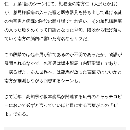
仁－』第1話のシーンにて。勤務医の南方仁（大沢たかお）
が、胎児様腫瘍の入った瓶と医療器具を持ち出して逃げる謎
の包帯男と病院の階段の踊り場ですれ違い、その胎児様腫瘍
の入った瓶をめぐって口論となった挙句、階段から転げ落ち
ていく南方の脳内に響いた有名なセリフだ。
この段階では包帯男が誰であるのか不明であったが、物語が
展開されるなかで、包帯男は坂本龍馬（内野聖陽）であり、
「戻るぜよ、あん世界へ」は龍馬が放った言葉ではないかと
南方が推測しながら回想するシーンも。
さて近年、高知県や坂本龍馬が関連する広告のキャッチコピ
ーにおいて必ずと言っていいほど目にする言葉がこの「ぜ
よ」である。