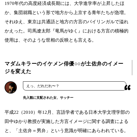
1970年代の高度経済成長期には、大学進学率が上昇したほ
か、集団就職という形で地方から上京する青年たちが急増。
それゆえ、東京は共通語と地方の方言のバイリンガルで溢れ
かえった。司馬遼太郎『竜馬がゆく』における方言の積極的
使用は、そのような世相の反映とも言える。
マダムキラーのイケメン俳優○○が土佐弁のイメー
ジを変えた
えっ、だれだれ〜？
先入観に支配された女、サッチー
平成22（2010）年12月、言語学者である日本大学文理学部の
田中ゆかり教授が実施した方言イメージに関する調査による
と、「土佐弁＝男弁」という意識が明確にあらわれている。