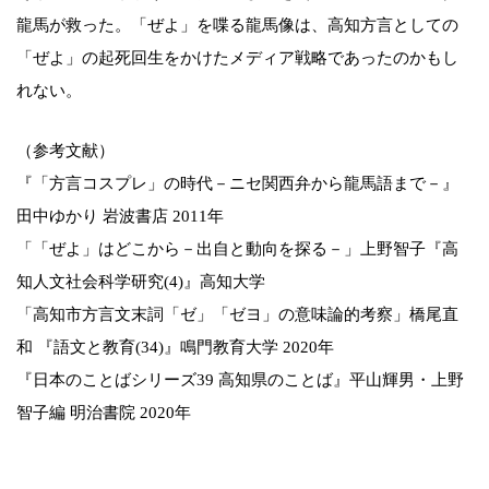
龍馬が救った。「ぜよ」を喋る龍馬像は、高知方言としての
「ぜよ」の起死回生をかけたメディア戦略であったのかもし
れない。
（参考文献）
『「方言コスプレ」の時代－ニセ関西弁から龍馬語まで－』
田中ゆかり 岩波書店 2011年
「「ぜよ」はどこから－出自と動向を探る－」上野智子『高
知人文社会科学研究(4)』高知大学
「高知市方言文末詞「ゼ」「ゼヨ」の意味論的考察」橋尾直
和 『語文と教育(34)』鳴門教育大学 2020年
『日本のことばシリーズ39 高知県のことば』平山輝男・上野
智子編 明治書院 2020年