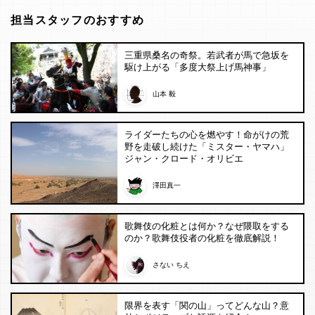
担当スタッフのおすすめ
三重県桑名の奇祭。若武者が馬で急坂を
駆け上がる「多度大祭上げ馬神事」
山本 毅
ライダーたちの心を燃やす！命がけの荒
野を走破し続けた「ミスター・ヤマハ」
ジャン・クロード・オリビエ
澤田真一
歌舞伎の化粧とは何か？なぜ隈取をする
のか？歌舞伎役者の化粧を徹底解説！
さない ちえ
限界を表す「関の山」ってどんな山？意