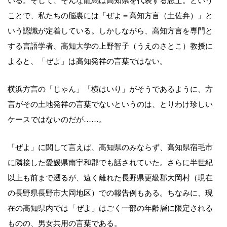
いる。そして、そんな龍馬は高知県を代表する志士。という
ことで、私たちの脳裏には「ぜよ＝高知方言（土佐弁）」と
いう認識が定着している。しかしながら、高知方言を専門と
する言語学者、高知大学の上野智子（うえのさとこ）教授に
よると、「ぜよ」は高知発祥の言葉ではない。
横浜方言の「じゃん」「横はいり」がそうであるように、方
言がその土地発祥の言葉でないというのは、とりわけ珍しい
ケースではないのだが……。
「ぜよ」に関して言えば、高知県のみならず、高知県宿毛市
に隣接した愛媛県南宇和郡でも話されていた。さらに半世紀
以上も前まで遡るが、遠く離れた長野県更級郡大岡村（現在
の長野県長野市大岡地区）での報告例もある。ちなみに、現
在の高知県内では「ぜよ」はごく一部の年齢層に限定される
ものの、男女共用の言葉である。