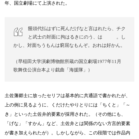
年、国立劇場にて上演された。
饅頭代払はずに死んだげなと言はれたら、チク
と武士の対面に拘はるきにのう、はゝゝゝ。し
かし、対面ちうもんは窮屈なもんぞ。おれは好かん。
（早稲田大学演劇博物館所蔵の国立劇場1977年11月
歌舞伎公演台本より戯曲「海援隊」）
土佐藩郷士に放ったセリフは基本的に共通語で書かれたが、
上の例に見るように、くだけたやりとりには「ちくと」「～
き」といった土佐弁的要素が採用された。（その他にも、
「げな」「すかん」など、土佐弁とは関係のない方言的要素
が書き加えられたが）。しかしながら、この段階では作品内