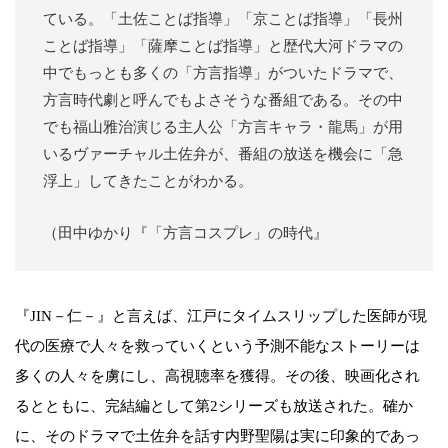
ている。「土佐ことば指導」「京ことば指導」「長州
ことば指導」「薩摩ことば指導」と歴代大河ドラマの
中でもっとも多くの「方言指導」がついたドラマで、
方言時代劇と呼んでもよさそうな番組である。その中
でも福山雅治演じる主人公「方言キャラ・龍馬」が用
いるヴァーチャル土佐弁が、番組の放送を機会に「急
浮上」してきたことがわかる。
（田中ゆかり『「方言コスプレ」の時代』
『JIN－仁－』と言えば、江戸にタイムスリップした医師が現
代の医療で人々を救っていくという予測不能なストーリーは
多くの人々を虜にし、高視聴率を獲得。その後、映画化され
るとともに、完結編として第2シリーズも放送された。確か
に、そのドラマで土佐弁を話す内野聖陽は実に印象的であっ