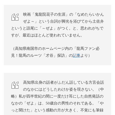
映画「鬼龍院花子の生涯」の「なめたらいかん
ぜよ～」という台詞が脚光を浴びてから土佐弁
というと語尾に「～ぜよ」がつく。と、思われがちで
すが、最近はほとんど使われていません。
（高知県南国市のホームページ内の「龍馬ファン必
見！龍馬のルーツ「才谷」探訪」の
記事
より）
高知県出身の話者がふだん話している方言会話
のなかにはどうしたわけか姿を現さない。（中
略）私が四半世紀の間に一度だけ耳にした自然発話の
なかの「ぜよ」は、50歳台の男性のそれである。「や
っと聞けた」という感動の方が大きく、不覚にも筆録