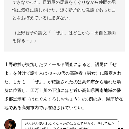
できなかった。居酒屋の暖簾をくぐりながら仲間の男
性に気軽に話しかけた、短く断片的な発話であったこ
とをおぼえているに過ぎない。
（上野智子の論文「「ぜよ」はどこから－出自と動向
を探る－」）
上野教授が実施したフィールド調査によると、語尾に「ぜ
よ」を付けて話す人は70～80代の高齢者（男女）に限定され
た。しかも、「ぜよ」が確認されたのは高知市から離れた場
所に位置し、四万十川の下流にほど近い高知県西南地域の幡
多郡黒潮町（はたぐんくろしおちょう）の6例のみ。県庁所在
地である高知市内では確認されていない。
だんだん使われなくなったのはなんでだろう。そして私た
ちはなぜ「ぜよ」のイメージが強いのかな