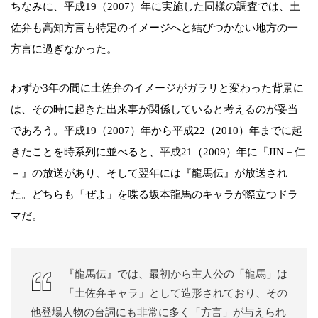
ちなみに、平成19（2007）年に実施した同様の調査では、土
佐弁も高知方言も特定のイメージへと結びつかない地方の一
方言に過ぎなかった。
わずか3年の間に土佐弁のイメージがガラリと変わった背景に
は、その時に起きた出来事が関係していると考えるのが妥当
であろう。平成19（2007）年から平成22（2010）年までに起
きたことを時系列に並べると、平成21（2009）年に『JIN－仁
－』の放送があり、そして翌年には『龍馬伝』が放送され
た。どちらも「ぜよ」を喋る坂本龍馬のキャラが際立つドラ
マだ。
『龍馬伝』では、最初から主人公の「龍馬」は
「土佐弁キャラ」として造形されており、その
他登場人物の台詞にも非常に多く「方言」が与えられ