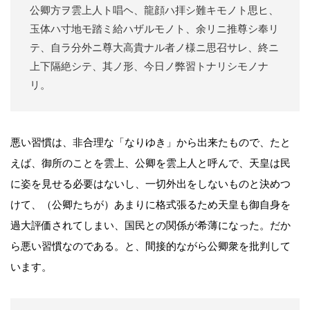
公卿方ヲ雲上人ト唱ヘ、龍顔ハ拝シ難キモノト思ヒ、
玉体ハ寸地モ踏ミ給ハザルモノト、余リニ推尊シ奉リ
テ、自ラ分外ニ尊大高貴ナル者ノ様ニ思召サレ、終ニ
上下隔絶シテ、其ノ形、今日ノ弊習トナリシモノナ
リ。
悪い習慣は、非合理な「なりゆき」から出来たもので、たと
えば、御所のことを雲上、公卿を雲上人と呼んで、天皇は民
に姿を見せる必要はないし、一切外出をしないものと決めつ
けて、（公卿たちが）あまりに格式張るため天皇も御自身を
過大評価されてしまい、国民との関係が希薄になった。だか
ら悪い習慣なのである。と、間接的ながら公卿衆を批判して
います。