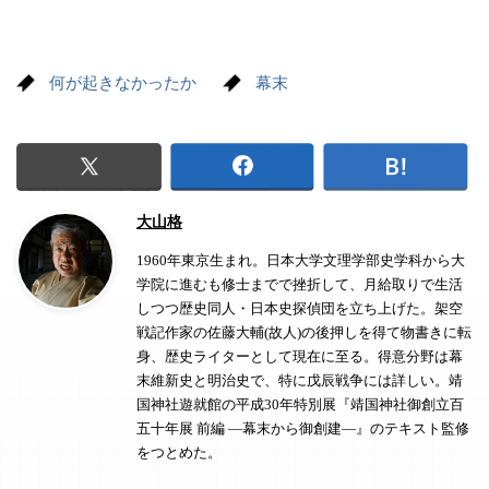
何が起きなかったか
幕末
大山格
1960年東京生まれ。日本大学文理学部史学科から大
学院に進むも修士までで挫折して、月給取りで生活
しつつ歴史同人・日本史探偵団を立ち上げた。架空
戦記作家の佐藤大輔(故人)の後押しを得て物書きに転
身、歴史ライターとして現在に至る。得意分野は幕
末維新史と明治史で、特に戊辰戦争には詳しい。靖
国神社遊就館の平成30年特別展『靖国神社御創立百
五十年展 前編 ―幕末から御創建―』のテキスト監修
をつとめた。