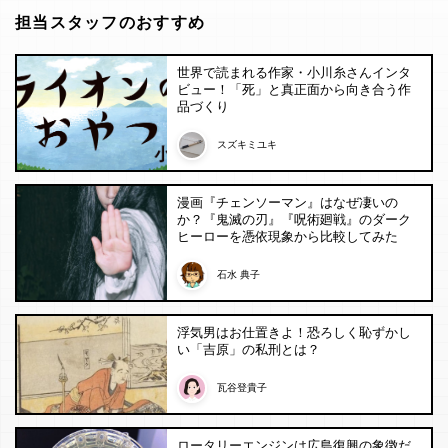
担当スタッフのおすすめ
世界で読まれる作家・小川糸さんインタ
ビュー！「死」と真正面から向き合う作
品づくり
スズキミユキ
漫画『チェンソーマン』はなぜ凄いの
か？『鬼滅の刃』『呪術廻戦』のダーク
ヒーローを憑依現象から比較してみた
石水 典子
浮気男はお仕置きよ！恐ろしく恥ずかし
い「吉原」の私刑とは？
瓦谷登貴子
ロータリーエンジンは広島復興の象徴だ