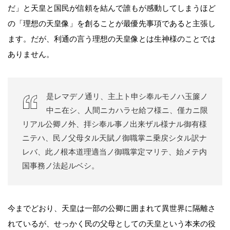
だ」と天皇と国民が信頼を結んで誰もが感動してしまうほど
の「理想の天皇像」を創ることが最優先事項であると主張し
ます。だが、利通の言う理想の天皇像とは生神様のことでは
ありません。
是レマデノ通リ、主上ト申シ奉ルモノハ玉簾ノ
中ニ在シ、人間ニカハラセ給フ様ニ、僅カニ限
リアル公卿ノ外、拝シ奉ル事ノ出来ザル様ナル御有様
ニテハ、民ノ父母タル天賦ノ御職掌ニ乗戻シタル訳ナ
レバ、此ノ根本道理適当ノ御職掌定マリテ、始メテ内
国事務ノ法起ルベシ。
今までどおり、天皇は一部の公卿に囲まれて異世界に隔離さ
れているが、せっかく民の父母としての天皇という本来の役