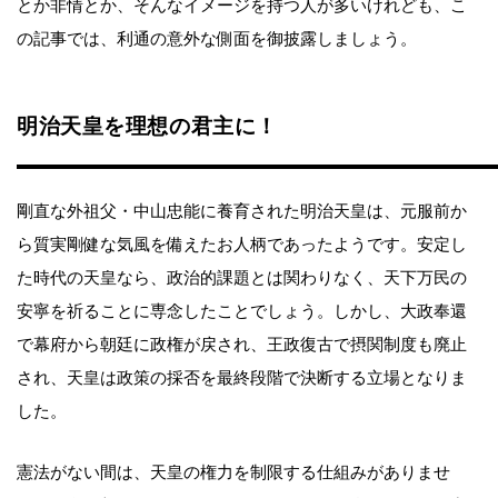
とか非情とか、そんなイメージを持つ人が多いけれども、こ
の記事では、利通の意外な側面を御披露しましょう。
明治天皇を理想の君主に！
剛直な外祖父・中山忠能に養育された明治天皇は、元服前か
ら質実剛健な気風を備えたお人柄であったようです。安定し
た時代の天皇なら、政治的課題とは関わりなく、天下万民の
安寧を祈ることに専念したことでしょう。しかし、大政奉還
で幕府から朝廷に政権が戻され、王政復古で摂関制度も廃止
され、天皇は政策の採否を最終段階で決断する立場となりま
した。
憲法がない間は、天皇の権力を制限する仕組みがありませ