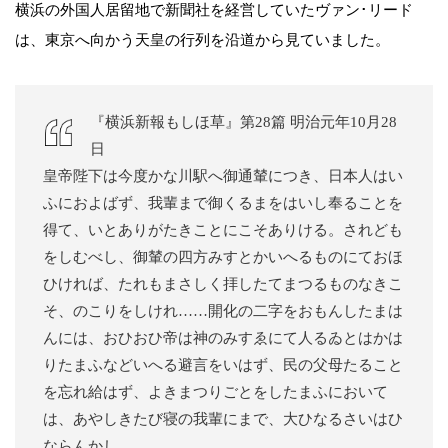
横浜の外国人居留地で新聞社を経営していたヴァン･リード
は、東京へ向かう天皇の行列を沿道から見ていました。
『横浜新報もしほ草』第28篇 明治元年10月28
日
皇帝陛下は今度かな川駅へ御通輦につき、日本人はい
ふにおよばず、我輩まで御くるまをはいし奉ることを
得て、いとありがたきことにこそありける。されども
をしむべし、御輦の四方みすとかいへるものにておほ
ひければ、たれもまさしく拝したてまつるものなきこ
そ、のこりをしけれ……開化の二字をおもんしたまは
んには、おひおひ帝は神のみすゑにて人るゐとはかは
りたまふなどいへる避言をいはず、民の父母たること
を忘れ給はず、よきまつりごとをしたまふにおいて
は、あやしきたび寝の我輩にまで、大ひなるさいはひ
ならんかし