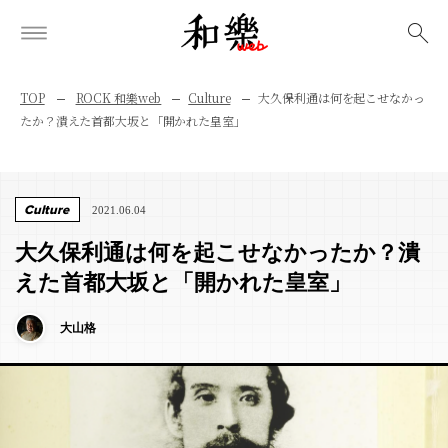
検索
TOP
ROCK 和樂web
Culture
大久保利通は何を起こせなかっ
たか？潰えた首都大坂と「開かれた皇室」
Culture
2021.06.04
大久保利通は何を起こせなかったか？潰
えた首都大坂と「開かれた皇室」
大山格