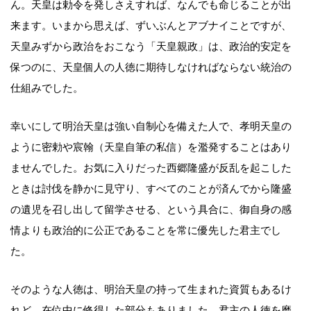
ん。天皇は勅令を発しさえすれば、なんでも命じることが出
来ます。いまから思えば、ずいぶんとアブナイことですが、
天皇みずから政治をおこなう「天皇親政」は、政治的安定を
保つのに、天皇個人の人徳に期待しなければならない統治の
仕組みでした。
幸いにして明治天皇は強い自制心を備えた人で、孝明天皇の
ように密勅や宸翰（天皇自筆の私信）を濫発することはあり
ませんでした。お気に入りだった西郷隆盛が反乱を起こした
ときは討伐を静かに見守り、すべてのことが済んでから隆盛
の遺児を召し出して留学させる、という具合に、御自身の感
情よりも政治的に公正であることを常に優先した君主でし
た。
そのような人徳は、明治天皇の持って生まれた資質もあるけ
れど、在位中に修得した部分もありました。君主の人徳を磨