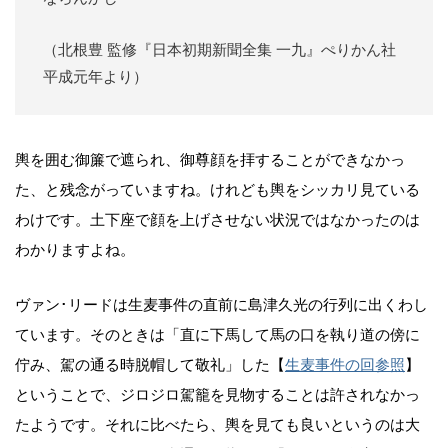
（北根豊 監修『日本初期新聞全集 一九』ぺりかん社
平成元年より）
輿を囲む御簾で遮られ、御尊顔を拝することができなかっ
た、と残念がっていますね。けれども輿をシッカリ見ている
わけです。土下座で顔を上げさせない状況ではなかったのは
わかりますよね。
ヴァン･リードは生麦事件の直前に島津久光の行列に出くわし
ています。そのときは「直に下馬して馬の口を執り道の傍に
佇み、駕の通る時脱帽して敬礼」した【
生麦事件の回参照
】
ということで、ジロジロ駕籠を見物することは許されなかっ
たようです。それに比べたら、輿を見ても良いというのは大