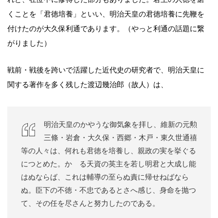
くことを「君徳培養」といい、明治天皇の君徳培養に先鞭を
付けたのが大久保利通であります。（やっと利通の話題に繋
がりました）
戦前・戦後を跨いで活躍した近代史の研究者で、明治天皇に
関する著作を多く残した渡辺幾治郎（故人）は、
明治天皇のかやうな御気象を拝し、維新の元勲
三條・岩倉・大久保・西郷・木戸・東久世通禧
等の人々は、何れも君徳を培養し、親政の実を挙ぐる
につとめた。かゝる天資の英主を若し明君と大成し能
はぬならば、これは輔導の至らぬ責に帰せねばなら
ぬ。臣下の不徳・不忠であるとさへ感じ、身命を抛つ
て、その任を尽さんと努力したのである。