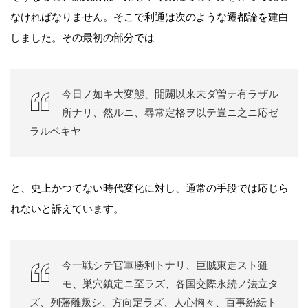
なければなりません。そこで利通は次のような遷都論を建白
しました。その最初の部分では
今日ノ如キ大変態、開闢以来未ダ曽テ有ラザル
所ナリ、然ルニ、尋常定格ヲ以テ豈ニ之ニ応ゼ
ラルベキヤ
と、史上かつてない時代変化に対し、通常の手段では応じら
れないと訴えています。
今一戦シテ官軍勝利トナリ、巨賊東走スト雖
モ、巣穴鎮定ニ至ラズ、各国交際永続ノ法立タ
ズ、列藩離叛シ、方向定ラズ、人心恟々、百事紛紜ト