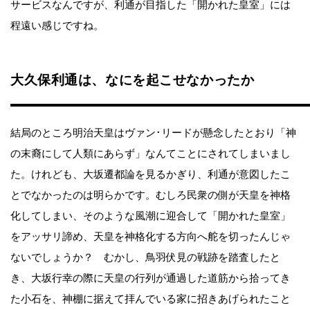
サービスなんですが、利通が目指した「開かれた皇室」には
程遠い感じですね。
大久保利通は、なにを起こせなかったか
結局のところ明治天皇はヴァン･リードが懸念したとおり「神
の末裔にして人類にあらず」なんてことにされてしまいまし
た。けれども、大坂遷都論を見るかぎり、利通が意図したこ
とでなかったのは明らかです。むしろ民衆の側が天皇を神格
化してしまい、そのような風潮に迎合して「開かれた皇室」
をアッサリ諦め、天皇を神格化する方向へ舵を切ったんじゃ
ないでしょうか？ むかし、鳥羽伏見の戦跡を踏査したと
き、大坂行幸の際に天皇の行列が通過した道筋から拾ってき
た小石を、神棚に据えて拝んでいる家に招きあげられたこと