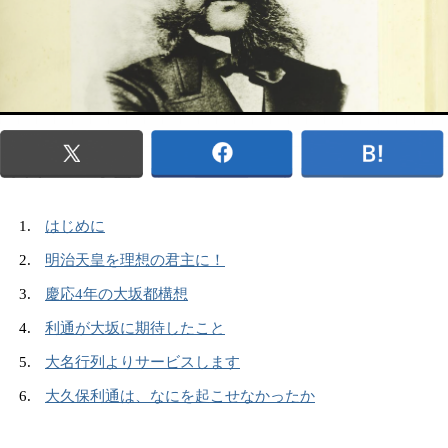
はじめに
明治天皇を理想の君主に！
慶応4年の大坂都構想
利通が大坂に期待したこと
大名行列よりサービスします
大久保利通は、なにを起こせなかったか