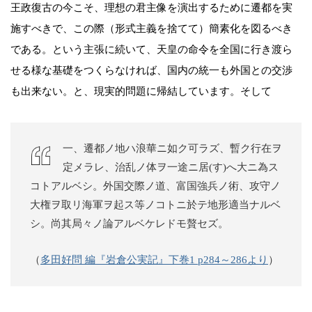
王政復古の今こそ、理想の君主像を演出するために遷都を実
施すべきで、この際（形式主義を捨てて）簡素化を図るべき
である。という主張に続いて、天皇の命令を全国に行き渡ら
せる様な基礎をつくらなければ、国内の統一も外国との交渉
も出来ない。と、現実的問題に帰結しています。そして
一、遷都ノ地ハ浪華ニ如ク可ラズ、暫ク行在ヲ
定メラレ、治乱ノ体ヲ一途ニ居(す)へ大ニ為ス
コトアルベシ。外国交際ノ道、富国強兵ノ術、攻守ノ
大権ヲ取リ海軍ヲ起ス等ノコトニ於テ地形適当ナルベ
シ。尚其局々ノ論アルベケレドモ贅セズ。
（
多田好問 編『岩倉公実記』下巻1 p284～286より
）