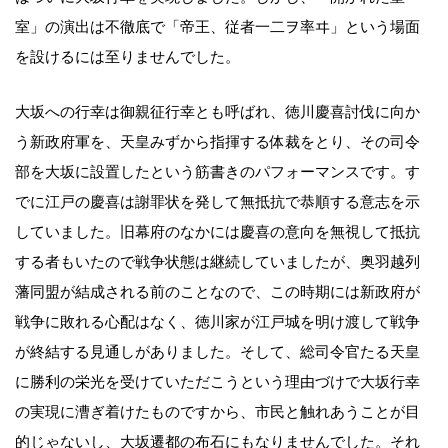
室」の演出は不徹底で「帝王、従者一二ヲ率ヰ」という場面
を設けるには至りませんでした。
大坂への行幸は御親征行幸とも呼ばれ、徳川慶喜討伐に向か
う新政府軍を、天皇みずから指揮する体裁をとり、その司令
部を大坂に設置したという筋書きのパフォーマンスです。す
でに江戸の慶喜は謝罪状を発して無抵抗で恭順する意志を示
していました。旧幕府のなかには慶喜の意向を無視して抵抗
する者もいたので戦争状態は継続していましたが、奥羽越列
藩同盟が結成される前のことなので、この時期には新政府が
戦争に敗れる心配はなく、徳川家が江戸城を明け渡して戦争
が終結する見通しがありました。そして、総司令官たる天皇
に勝利の栄光を受けていただこうという理由づけで大坂行幸
の実現に漕ぎ着けたものですから、市民と触れあうことが目
的じゃないし、大坂遷都の布石にもなりませんでした。それ