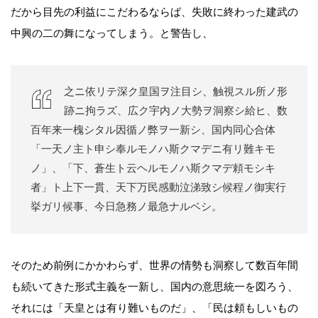
だから目先の利益にこだわるならば、失敗に終わった建武の
中興の二の舞になってしまう。と警告し、
之ニ依リテ深ク皇国ヲ注目シ、触視スル所ノ形
跡ニ拘ラズ、広ク宇内ノ大勢ヲ洞察シ給ヒ、数
百年来一槐シタル因循ノ弊ヲ一新シ、国内同心合体
「一天ノ主ト申シ奉ルモノハ斯クマデニ有リ難キモ
ノ」、「下、蒼生ト云ヘルモノハ斯クマデ頼モシキ
者」ト上下一貫、天下万民感動泣涕致シ候程ノ御実行
挙ガリ候事、今日急務ノ最急ナルベシ。
そのため前例にかかわらず、世界の情勢も洞察して数百年間
も続いてきた形式主義を一新し、国内の意思統一を図ろう、
それには「天皇とは有り難いものだ」、「民は頼もしいもの