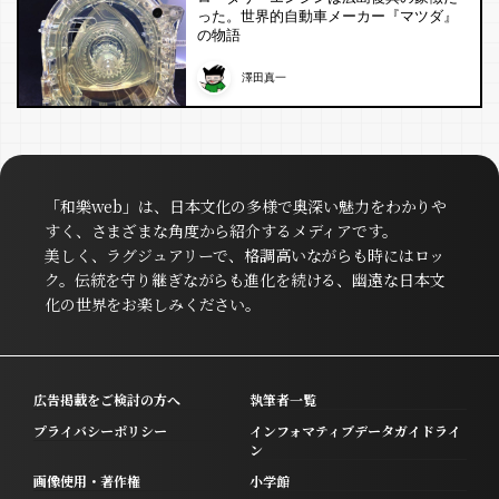
った。世界的自動車メーカー『マツダ』
の物語
澤田真一
「和樂web」は、日本文化の多様で奥深い魅力をわかりや
すく、さまざまな角度から紹介するメディアです。
美しく、ラグジュアリーで、格調高いながらも時にはロッ
ク。伝統を守り継ぎながらも進化を続ける、幽遠な日本文
化の世界をお楽しみください。
広告掲載をご検討の方へ
執筆者一覧
プライバシーポリシー
インフォマティブデータガイドライ
ン
画像使用・著作権
小学館