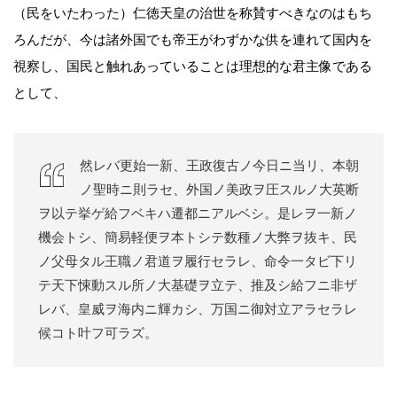
（民をいたわった）仁徳天皇の治世を称賛すべきなのはもち
ろんだが、今は諸外国でも帝王がわずかな供を連れて国内を
視察し、国民と触れあっていることは理想的な君主像である
として、
然レバ更始一新、王政復古ノ今日ニ当リ、本朝
ノ聖時ニ則ラセ、外国ノ美政ヲ圧スルノ大英断
ヲ以テ挙ゲ給フベキハ遷都ニアルベシ。是レヲ一新ノ
機会トシ、簡易軽便ヲ本トシテ数種ノ大弊ヲ抜キ、民
ノ父母タル王職ノ君道ヲ履行セラレ、命令一タビ下リ
テ天下悚動スル所ノ大基礎ヲ立テ、推及シ給フニ非ザ
レバ、皇威ヲ海内ニ輝カシ、万国ニ御対立アラセラレ
候コト叶フ可ラズ。