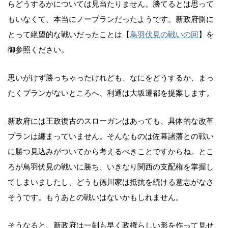
らどうするかについては見当たりません。勝てるとは思って
もいなくて、本当にノープランだったようです。新政府側に
とって絶望的な戦いだったことは【
鳥羽伏見の戦いの回
】を
御参照ください。
思いがけず勝っちゃったけれども、なにをどうするか、まっ
たくプランがないところへ、利通は大坂遷都を提案します。
新政府には王政復古のスローガンはあっても、具体的な改革
プランは纏まっていません。そんなものは佐幕諸藩との戦い
に勝つ見込みがついてから考えるべきことですからね。とこ
ろが鳥羽伏見の戦いに勝ち、いきなり関西の支配権を掌握し
てしまいましたし、どうも徳川家は抵抗を続ける意志がなさ
そうです。もうあとの戦いはないかもしれません。
そうなると、新政府は一刻も早く政権らしい形を作って見せ