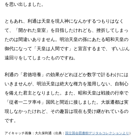
を思い出しました。
ともあれ、利通は天皇を現人神になんかするつもりはなく
て、「開かれた皇室」を目指したけれども、挫折してしまっ
たのは間違いありません。明治天皇の孫にあたる昭和天皇の
御代になって「天皇は人間です」と宣言するまで、 ずいぶん
遠回りをしてしまったものですね。
利通の「君徳培養」の効果がどれほどか数字で計るわけには
いきませんが、明治天皇は絶大な権力を濫用しない、自制心
を備えた君主となりました。また、昭和天皇は戦後の行幸で
「従者一二ヲ率ヰ」国民と間近に接しました。大坂遷都は実
現しなかったけれど、その趣旨は現在も受け継がれているの
です。
アイキャッチ画像：大久保利通（出典：
国立国会図書館デジタルコレクションより
）