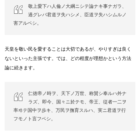
敬上愛下ハ人倫ノ大綱ニシテ論ナキ事ナガラ、
過グレバ君道ヲ失ハシメ、臣道ヲ失ハシムルノ
害アルベシ。
天皇を敬い民を愛することは大切であるが、やりすぎは良く
ないといった主張です。では、どの程度が理想かという方法
論に続きます。
仁徳帝ノ時ヲ、天下ノ万世、称賛シ奉ルハ外ナ
ラズ、即今、国々ニ於テモ、帝王、従者一二ヲ
率ヰテ国中ヲ歩キ、万民ヲ撫育スルハ、実ニ君道ヲ行
フモノト言フベシ。