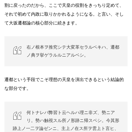
割に戻ったのだから、ここで天皇の役割をきっちり定めて、
それで初めて内政に取りかかれるようになる。と言い、そし
て大坂遷都論の核心部分に続きます。
右ノ根本ヲ推究シテ大変革セラルベキハ、遷都
ノ典ヲ挙ゲラルルニアルベシ。
遷都という手段でこそ理想の天皇を演出できるという結論的
な部分です。
何トナレバ弊習ト云ヘルハ理ニ非ズ、勢ニア
リ。勢ハ触視スル所ノ形跡ニ帰スベシ。今其形
跡上ノ一二ヲ論ゼンニ、主上ノ在ス所ヲ雲上ト言ヒ、