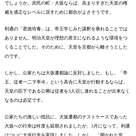
でしょうか。庶民の町・大坂ならば、高まりすぎた天皇の権
威を適正なレベルに戻すために都合がよさそうです。
利通の「君徳培養」は、帝王学じみた講釈を垂れることでは
ありません。明治天皇が理想の君主になれるような環境をつ
くることでした。そのために、天皇を京都から離そうとした
のです。
しかし、公家たちは大坂遷都論に反対しました。もし、「帝
王、従者一二ヲ率ヰ」という具合に天皇が行動するならば、
天皇の臣下である公卿は従者を3人召し連れることが出来なく
なるのは必定です。
公家たちの激しい抵抗に、大坂遷都のテストケースであった
大坂への行幸は何度も延期されましたが、3月になって、利通
はついに大坂行幸を実現しました。しかし、「開かれた皇