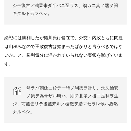
シテ復古ノ鴻業未ダ半バニ至ラズ、纔カニ其ノ端ヲ開
キタルト云フベシ。
緒戦には勝利したが徳川氏は健在で、外交・内政ともに問題
は山積みなので王政復古は始まったばかりと言うべきではな
いか。と、勝利気分に浮かれていられない実状を挙げていま
す。
然ラバ朝廷ニ於テ一時ノ利徳ヲ計リ、永久治安
ノ策ヲ為サザル時ハ、則チ北条ノ後ニ足利ヲ生
ジ、前姦去リテ後姦来ルノ覆轍ヲ踏マセラレ候ハ必然
ナルベシ。