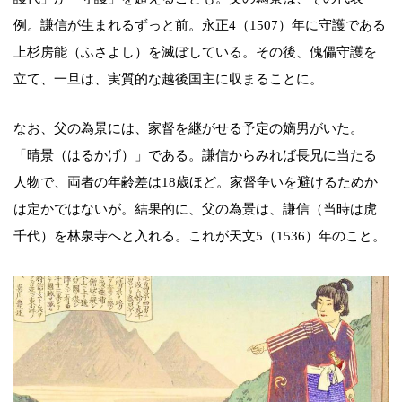
例。謙信が生まれるずっと前。永正4（1507）年に守護である
上杉房能（ふさよし）を滅ぼしている。その後、傀儡守護を
立て、一旦は、実質的な越後国主に収まることに。
なお、父の為景には、家督を継がせる予定の嫡男がいた。
「晴景（はるかげ）」である。謙信からみれば長兄に当たる
人物で、両者の年齢差は18歳ほど。家督争いを避けるためか
は定かではないが。結果的に、父の為景は、謙信（当時は虎
千代）を林泉寺へと入れる。これが天文5（1536）年のこと。