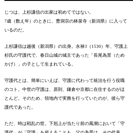
じつは、上杉謙信の出家は初めてではない。
7歳（数え年）のときに、曹洞宗の林泉寺（新潟県）に入って
いるのだ。
上杉謙信は越後（新潟県）の出身。永禄3（1530）年、守護上
杉氏の守護代で、春日山城の城主であった「長尾為景（ため
かげ）」の子として生まれている。
守護代とは、簡単にいえば、守護に代わって統治を行う役職
のコト。中世の守護は、原則、鎌倉や京都に在住するのがほ
とんど。そのため、領地内で実務を行っていたのが、彼ら守
護代であった。
ただ、時は戦乱の世。下剋上が当たり前の風潮において「守
護代」が「守護」を超えることも。父の為景は、その代表