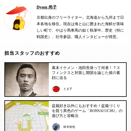
Dyson 尚子
京都出身のフリーライター。北海道から九州まで日
本各地を移住。現在は海と山に囲まれた海鮮が美味
しい町で、やはり馬車馬の如く執筆中。歴史（特に
戦国史）、社寺参詣、職人インタビューが得意。
担当スタッフのおすすめ
幕末イケメン・池田長発って何者！？ス
フィンクスと対面し開国を論じた彼の素
顔に迫る
とま子
盆栽好き以外にもおすすめ！盆栽づくり
を競う異色のゲーム「BONSAI UCHU」の
遊び方と攻略法
鈴木拓也