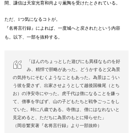
間、謙信は天室光育和尚より薫陶を受けたとされている。
ただ、1つ気になるコトが。
『名将言行録』によれば、一度城へと戻されたという内容
も。以下、一部を抜粋する。
「ほんのちょっとした遊びにも異様なものを好
み、精悍で胆略があった。どうかすると父為景
の気持ちにそむくようなこともあった。為景はこうい
う彼を愛さず、出家させようとして越後国橡尾（とち
お）の浄安寺にやった。虎千代は僧になることを嫌っ
て、僧事を学ばず、山の子どもたちと戦争ごっこをし
ていた。時に八歳である。寺僧は、僧にはなれないと
見定めると、ただちに為景のもとに帰らせた」
（岡谷繁実著『名将言行録』より一部抜粋）