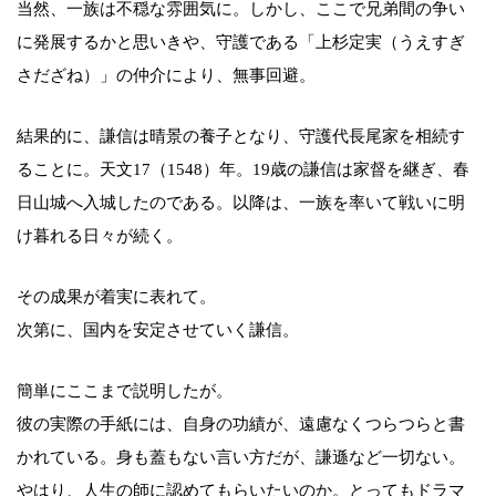
当然、一族は不穏な雰囲気に。しかし、ここで兄弟間の争い
に発展するかと思いきや、守護である「上杉定実（うえすぎ
さだざね）」の仲介により、無事回避。
結果的に、謙信は晴景の養子となり、守護代長尾家を相続す
ることに。天文17（1548）年。19歳の謙信は家督を継ぎ、春
日山城へ入城したのである。以降は、一族を率いて戦いに明
け暮れる日々が続く。
その成果が着実に表れて。
次第に、国内を安定させていく謙信。
簡単にここまで説明したが。
彼の実際の手紙には、自身の功績が、遠慮なくつらつらと書
かれている。身も蓋もない言い方だが、謙遜など一切ない。
やはり、人生の師に認めてもらいたいのか。とってもドラマ