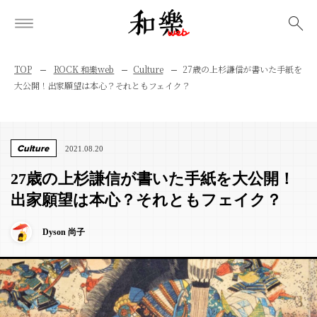
検索
TOP
ROCK 和樂web
Culture
27歳の上杉謙信が書いた手紙を
大公開！出家願望は本心？それともフェイク？
Culture
2021.08.20
27歳の上杉謙信が書いた手紙を大公開！
出家願望は本心？それともフェイク？
Dyson 尚子