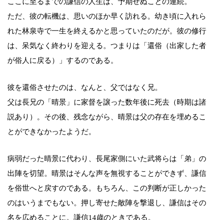
ここに至るまでの謙信の人生は、予期せぬことの連続。
ただ、彼の転機は、思いのほか早く訪れる。幼き頃に入れら
れた林泉寺で一生を終えるかと思っていたのだが。彼の修行
は、呆気なく終わりを迎える。つまりは「還俗（出家した者
が俗人に戻る）」するのである。
彼を還俗させたのは、なんと、父ではなく兄。
父は長兄の「晴景」に家督を譲った数年後に死去（時期は諸
説あり）。その後、残念ながら、晴景は父の存在を埋めるこ
とができなかったようだ。
病弱だった晴景に代わり、長尾家側にいた武将らは「弟」の
出陣を切望。晴景はそんな声を無視することができず、謙信
を俗世へと戻すのである。もちろん、この判断が正しかった
のはいうまでもない。押し寄せた敵陣を撃退し、謙信はその
名を広めることに。謙信14歳のときである。