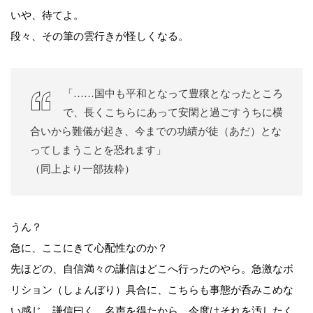
いや、待てよ。
段々、その筆の雲行きが怪しくなる。
「……国中も平和となって豊穣となったところ
で、長くこちらにあって安閑と過ごすうちに横
合いから難儀が起き、今までの功績が徒（あだ）とな
ってしまうことを恐れます」
（同上より一部抜粋）
うん？
急に、ここにきて心配性なのか？
先ほどの、自信満々の謙信はどこへ行ったのやら。急激なボ
リション（しょんぼり）具合に、こちらも事態が呑みこめな
い感じ。謙信曰く、名声を得たから、今度はそれを汚したく