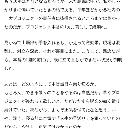
もう10年ほど前となるだろうか。未だ組織の中で、私がしゃ
かりきに働いていたときの話である。半年ほどかかる社内の
一大プロジェクトの責任者に抜擢されるところまでは良かっ
たのだが。プロジェクト本番の1ヵ月前にして総崩れ。
見かねて上層部が手を入れるも、かえって逆効果。現場は混
乱し、対立を深め、それが裏目に出た。こうして、残念なが
ら、本番の1週間前には、既に立て直しができない状況が判明
した。
あとは、どのようにして本番当日を乗り切るか。
もちろん、できる限りのことをやるのは当然だが。早くプロ
ジェクトが終わって欲しいと、ただひたすら呪文の如く祈り
続けていた。我ながら、よくぞ正気を保てたなと思う。い
や、違う。寝る前に本気で「人生の早送り」を狙っていたの
だから、やはり、正気ではなかったのか。