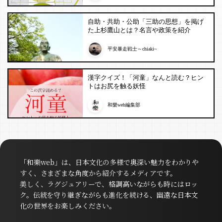
自助・共助・公助「三助の思想」を掲げ
た上杉鷹山とは？名言や政策を紹介
平安暴走戦士～chiaki~
漢字クイズ！「河童」なんと読む？ヒン
トはお尻を触る妖怪
和樂web編集部
「和樂web」は、日本文化の多様で奥深い魅力をわかりや
すく、さまざまな角度から紹介するメディアです。
美しく、ラグジュアリーで、格調高いながらも時にはロッ
ク。伝統を守り継ぎながらも進化を続ける、幽遠な日本文
化の世界をお楽しみください。