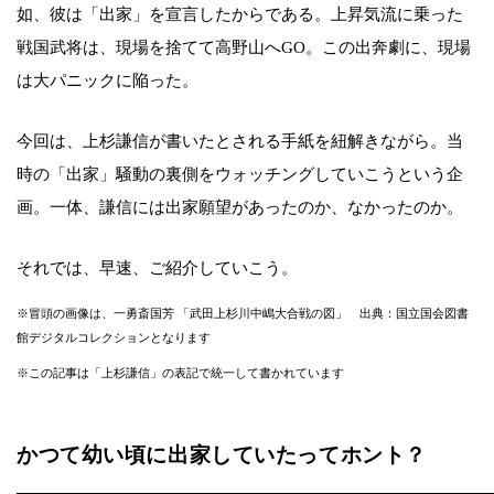
如、彼は「出家」を宣言したからである。上昇気流に乗った
戦国武将は、現場を捨てて高野山へGO。この出奔劇に、現場
は大パニックに陥った。
今回は、上杉謙信が書いたとされる手紙を紐解きながら。当
時の「出家」騒動の裏側をウォッチングしていこうという企
画。一体、謙信には出家願望があったのか、なかったのか。
それでは、早速、ご紹介していこう。
※冒頭の画像は、一勇斎国芳 「武田上杉川中嶋大合戦の図」 出典：国立国会図書
館デジタルコレクションとなります
※この記事は「上杉謙信」の表記で統一して書かれています
かつて幼い頃に出家していたってホント？