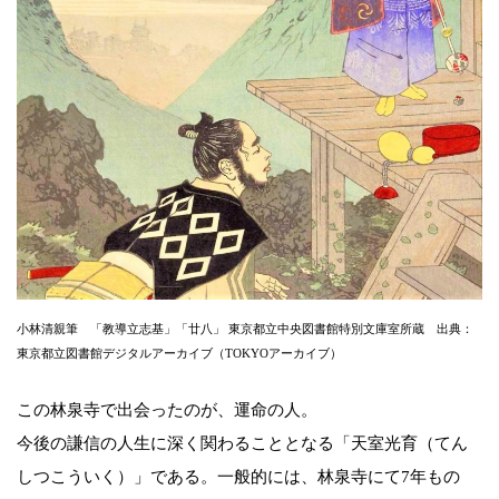
小林清親筆 「教導立志基」「廿八」 東京都立中央図書館特別文庫室所蔵 出典：
東京都立図書館デジタルアーカイブ（TOKYOアーカイブ）
この林泉寺で出会ったのが、運命の人。
今後の謙信の人生に深く関わることとなる「天室光育（てん
しつこういく）」である。一般的には、林泉寺にて7年もの