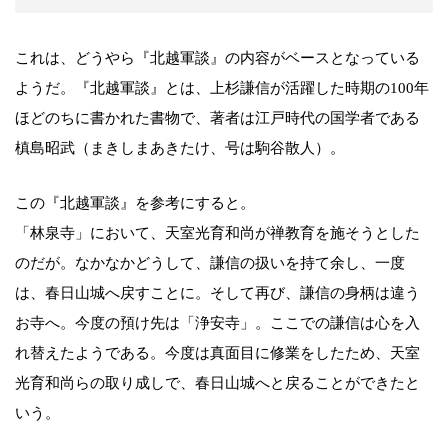
これは、どうやら『北越軍談』の内容がベースとなっている
ようだ。『北越軍談』とは、上杉謙信が活躍した時期の100年
ほどのちに書かれた書物で、著者は江戸時代の国学者である
槙島昭武（まきしまあきたけ、号は駒谷散人）。
この『北越軍談』を参考にすると。
「林泉寺」において、天室光育和尚が禅教育を施そうとした
のだが。なかなかどうして、謙信の扱いを持て余し、一度
は、春日山城へ戻すことに。そして再び、謙信の身柄は違う
お寺へ。今度の預け先は「浄安寺」。ここでの謙信は心を入
れ替えたようである。今度は真面目に修業をしたため、天室
光育和尚らの取り成しで、春日山城へと戻ることができたと
いう。