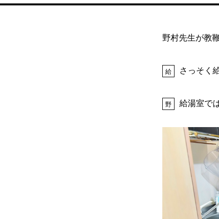
野村先生が教
さっそく
給
給湯室で
野