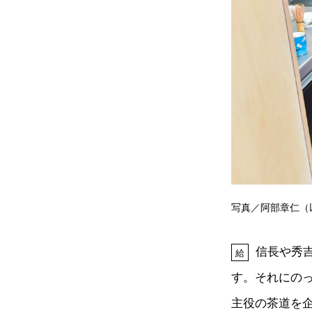
写真／阿部章仁（
信長や秀
給
す。それにの
主役の茶道を