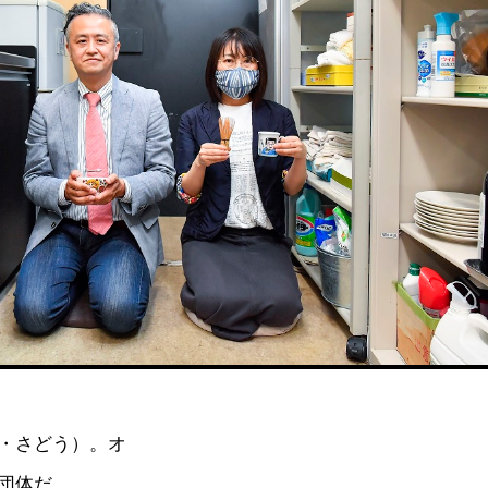
・さどう）。オ
団体だ。