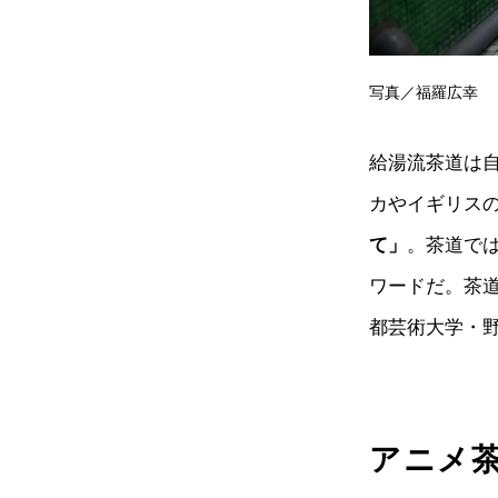
写真／福羅広幸
給湯流茶道は
カやイギリス
て」
。茶道で
ワードだ。茶道
都芸術大学・
アニメ