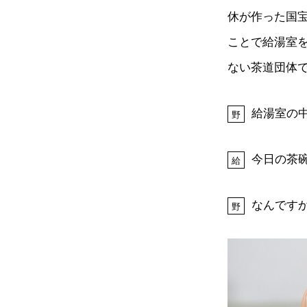
休が作った国
ことで給湯室
ない茶道団体
給湯室の
野
今日の茶
給
なんです
野