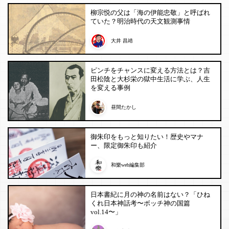
柳宗悦の父は「海の伊能忠敬」と呼ばれ
ていた？明治時代の天文観測事情
大井 昌靖
ピンチをチャンスに変える方法とは？吉
田松陰と大杉栄の獄中生活に学ぶ、人生
を変える事例
昼間たかし
御朱印をもっと知りたい！歴史やマナ
ー、限定御朱印も紹介
和樂web編集部
日本書紀に月の神の名前はない？「ひね
くれ日本神話考〜ボッチ神の国篇
vol.14〜」