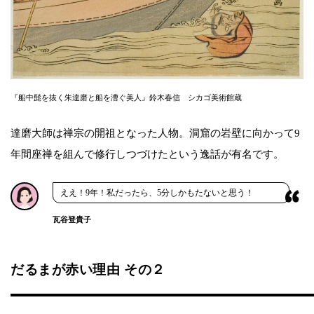
『船中髭を抜く朱達磨と船を漕ぐ美人』鈴木春信 シカゴ美術館蔵
達磨大師は禅宗の開祖となった人物。洞窟の岩壁に向かって9
年間座禅を組んで修行しつづけたという逸話が有名です。
ええ！9年！私だったら、5分しかもたないと思う！
瓦谷登貴子
だるまが赤い理由 その２