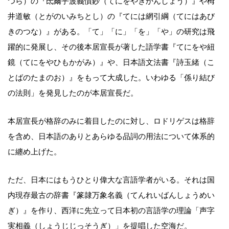
つら）の『氐爾乎波義慣鈔（てにをやぎかんしょう）』や栂
井道敏（とがのいみちとし）の『てには網引綱（てにはあび
きのつな）』がある。「て」「に」「を」「や」の研究は飛
躍的に発展し、その後本居宣長が著した語学書『てにをや紐
鏡（てにをやひもかがみ）』や、日本語文法書『詩玉緒（こ
とばのたまのお）』をもって大成した。いわゆる「係り結び
の法則」を発見したのが本居宣長だ。
本居宣長が格辞のみに着目したのに対し、ロドリゲスは格辞
を含め、日本語のありとあらゆる品詞の用法について体系的
に纏め上げた。
ただ、日本にはもうひとり偉大な言語学者がいる。それは国
内現存最古の辞書『篆隷万象名義（てんれいばんしょうめい
ぎ）』を作り、西洋に先立って日本初の言語学の理論「声字
実相義（しょうじじっそうぎ）」を提唱した空海だ。