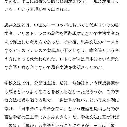
がある。そこに話者の心的な移動が加わり、「道路が走って
いる」という表現が生み出される。
思弁文法とは、中世のヨーロッパにおいて古代ギリシャの哲
学者、アリストテレスの著作を再翻訳するなかで文法学者の
間で浮上した考え方であった。その後、思弁文法のベースと
なるアリストテレスの実念論が下火となり、唯名論という考
え方にとって代われられた。ロドリゲスは日本語という新た
な言語と向き合うなかで思弁文法を復活させたのだ。
学校文法では、分節は主語、述語、修飾語という構成要素か
ら成るというようなことを教わらなかっただろうか。この学
校文法に異を唱える形で、「象は鼻が長い」という文を例に
挙げ、「日本語には主語がない」という理論を提唱したのが
言語学者の三上章（みかみあきら）だ。学校文法に基づけば
「象は」「鼻が」も主語ということになるが、三上は「象