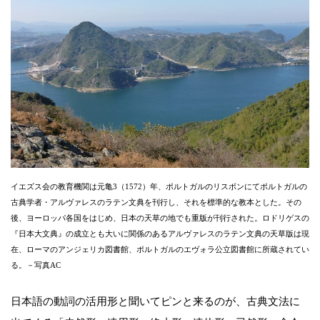
イエズス会の教育機関は元亀3（1572）年、ポルトガルのリスボンにてポルトガルの
古典学者・アルヴァレスのラテン文典を刊行し、それを標準的な教本とした。その
後、ヨーロッパ各国をはじめ、日本の天草の地でも重版が刊行された。ロドリゲスの
『日本大文典』の成立とも大いに関係のあるアルヴァレスのラテン文典の天草版は現
在、ローマのアンジェリカ図書館、ポルトガルのエヴォラ公立図書館に所蔵されてい
る。－写真AC
日本語の動詞の活用形と聞いてピンと来るのが、古典文法に