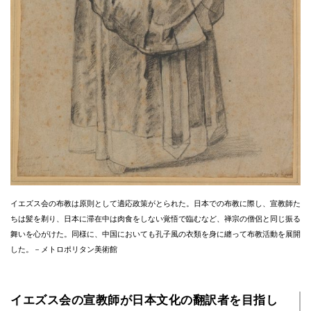
イエズス会の布教は原則として適応政策がとられた。日本での布教に際し、宣教師た
ちは髪を剃り、日本に滞在中は肉食をしない覚悟で臨むなど、禅宗の僧侶と同じ振る
舞いを心がけた。同様に、中国においても孔子風の衣類を身に纏って布教活動を展開
した。－メトロポリタン美術館
イエズス会の宣教師が日本文化の翻訳者を目指し