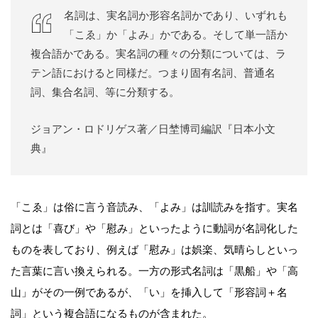
名詞は、実名詞か形容名詞かであり、いずれも
「こゑ」か「よみ」かである。そして単一語か
複合語かである。実名詞の種々の分類については、ラ
テン語におけると同様だ。つまり固有名詞、普通名
詞、集合名詞、等に分類する。
ジョアン・ロドリゲス著／日埜博司編訳『日本小文
典』
「こゑ」は俗に言う音読み、「よみ」は訓読みを指す。実名
詞とは「喜び」や「慰み」といったように動詞が名詞化した
ものを表しており、例えば「慰み」は娯楽、気晴らしといっ
た言葉に言い換えられる。一方の形式名詞は「黒船」や「高
山」がその一例であるが、「い」を挿入して「形容詞＋名
詞」という複合語になるものが含まれた。