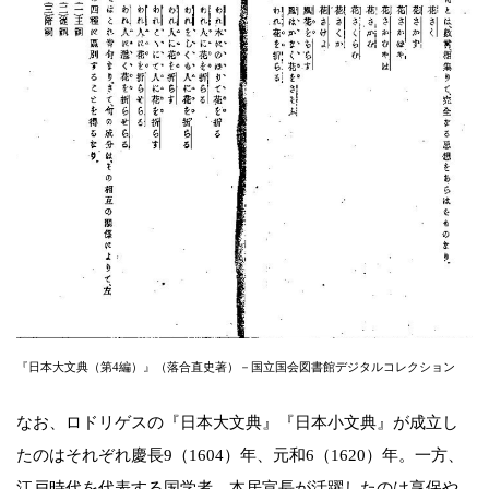
『日本大文典（第4編）』（落合直史著）－国立国会図書館デジタルコレクション
なお、ロドリゲスの『日本大文典』『日本小文典』が成立し
たのはそれぞれ慶長9（1604）年、元和6（1620）年。一方、
江戸時代を代表する国学者、本居宣長が活躍したのは享保や