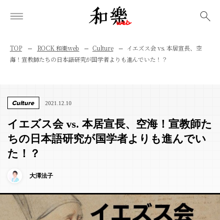
検索
TOP
ROCK 和樂web
Culture
イエズス会 vs. 本居宣長、空
海！宣教師たちの日本語研究が国学者よりも進んでいた！？
Culture
2021.12.10
イエズス会 vs. 本居宣長、空海！宣教師た
ちの日本語研究が国学者よりも進んでい
た！？
大澤法子