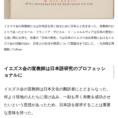
イエズス会の宣教師たちは日本語を深く知るために日本人と向き合った。宣教師のひ
とりであったピエール・フランソア・ザビエル・ド・シャルルヴォアは日本の歴史に
も強い関心を持ち、自著の『日本の歴史』では日本のイエズス会伝来期におけるイエ
ズス会の活動のほか、日本人の生活や慣習について図版付きで記した。－九州国立博
物館／Colbase
イエズス会の宣教師は日本語研究のプロフェッシ
ョナルに
イエズス会の宣教師は日本文化の翻訳者にとどまらなった。
何より現地の人たちに溶け込み、一刻も早く布教を成功させ
たいという思惑があったため、日本語を探求することは重要
な意味を持った。