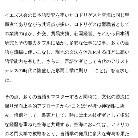
イエズス会の日本語研究を率いたロドリゲスと空海は同じ聖
職者でありながら共通点が多い。ロドリゲスは聖職者として
の業務のほか、外交、貿易実務、荘園経営、それから日本語
研究とその能力をフルに活かし多彩な仕事に従事。多くの言
語を流暢に使いこなし、現地の文法を体系化するほどに高い
語学能力を有した。さらに、言語学者として古代のアリスト
テレスの時代に隆盛した形而上学に則り、“ことば”を追求し
た。
その点、多くの言語をマスターすると同時に、文化の源流に
遡り形而上学的アプローチから“ことば”が持つ神秘性に挑
み、僧侶として、書家として、時には土木技術者として多彩
な経歴を重ねた空海と共通する。空海においては、アメリカ
の名門大学で教鞭をとり、言語学の発展に多大な寄与を果た