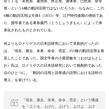
出てくる「未然形、連用形、終止形、連体形、已然形、命令
形」という6種の動詞活用ではないだろうか。ちなみに、この
6種の動詞活用は天保4（1833）年、江戸時代後期の僧侶であ
り、国学者である東条義門（とうじょうぎもん）によって体
系化されたものとされている。
何よりもロドリゲスの日本語研究において革新的だったの
は、「現在、過去、未来、命令、否定」の5種の動詞活用を発
見したことであった。国文学者の小鹿原敏夫（おがはらとし
お）氏は、ロドリゲスの日本語研究において独創的であった
点のひとつに、「動詞の活用と語形成の説明における語幹の
導入」を挙げている。
「現在、過去、未来、命令、否定」という構成
を「上ぐる、上げた、上げう、上げよ、上げ