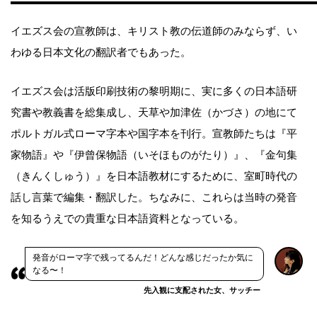
イエズス会の宣教師は、キリスト教の伝道師のみならず、い
わゆる日本文化の翻訳者でもあった。
イエズス会は活版印刷技術の黎明期に、実に多くの日本語研
究書や教義書を総集成し、天草や加津佐（かづさ）の地にて
ポルトガル式ローマ字本や国字本を刊行。宣教師たちは『平
家物語』や『伊曾保物語（いそほものがたり）』、『金句集
（きんくしゅう）』を日本語教材にするために、室町時代の
話し言葉で編集・翻訳した。ちなみに、これらは当時の発音
を知るうえでの貴重な日本語資料となっている。
発音がローマ字で残ってるんだ！どんな感じだったか気に
なる〜！
先入観に支配された女、サッチー