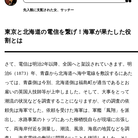
先入観に支配された女、サッチー
東京と北海道の電信を繋げ！海軍が果たした役
割とは
さて、電信は明治2年以降、全国へと架設されていきます。明
治6（1873）年、青森から北海道へ海中電線を敷設するにあた
っては、青森側は今別、北海道側は福島町が適当であるとお
雇いの英国人技師等が上申しました。そして、大事をとって
潮流の状況などを調査することになりますが、その調査の依
頼先は海軍でした。依頼を受けた海軍は、軍艦「鳳翔」を派
出し、水路事業のトップにあった柳楢悦自らが現場に出張し
て、両海岸付近を測量し、潮流、風浪、海底の地質などを調
査し、海底電線の敷設に問題ないことを確認しました。そし