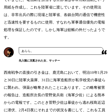
用紙を作成し、これを陸軍省に渡しています。その使用法
は、非常出兵の際に現場と陸軍省、各鎮台間の通信で機密性
と迅速性を要するものに使用、すなわち軍事通信優先の電報
処理を保証したのです。しかし海軍は蚊帳の外だったようで
す。
あらら。
先入観に支配された女、サッチー
西南戦争の直接の引き金は、鹿児島において、明治10年1月29
と30日に陸軍火薬庫、31日に海軍造船所が私学校党の暴徒ら
に襲われ、弾薬が略奪されたことにあります。この略奪被害
の報告は、造船所次長の菅野覚兵衛（海軍少佐）による熊本
からの電報です。このとき菅野少佐は暴徒から逃れ桜島近辺
に潜伏、2月4日夜にそれまでの状況を書にして、これを工員