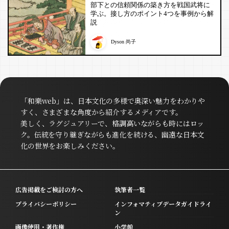
部下との信頼関係の築き方を戦国武将に
学ぶ。接し方のポイント4つを事例から解
説
Dyson 尚子
「和樂web」は、日本文化の多様で奥深い魅力をわかりや
すく、さまざまな角度から紹介するメディアです。
美しく、ラグジュアリーで、格調高いながらも時にはロッ
ク。伝統を守り継ぎながらも進化を続ける、幽遠な日本文
化の世界をお楽しみください。
広告掲載をご検討の方へ
執筆者一覧
プライバシーポリシー
インフォマティブデータガイドライ
ン
画像使用・著作権
小学館