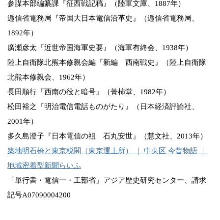
参謀本部編纂課『征西戦記稿』（陸軍文庫、1887年）
逓信省電務局『帝国大日本電信沿革史』（逓信省電務局、
1892年）
廣瀬彦太『近世帝国海軍史要』（海軍有終会、1938年）
陸上自衛隊北熊本修親会編『新編 西南戦史』（陸上自衛隊
北熊本修親会、1962年）
長田順行『西南の役と暗号』（菁柿堂、1982年）
松田裕之『明治電信電話ものがたり』（日本経済評論社、
2001年）
多久島澄子『日本電信の祖 石丸安世』（慧文社、2013年）
築地明石橋と東京税関（東京運上所） ｜ 中央区 今昔物語 ｜
地域密着型新聞らいふ
「単行書・電信一・工部省」アジア歴史研究センター、請求
記号A07090004200