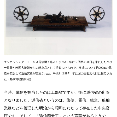
エンボッシング・モールス電信機：嘉永7（1854）年に２回目の来日を果たしたペリ
ー提督が米国大統領からの献上品として持参したもので、横浜において約900mの電
線を架設して通信実験が実施された。平成9（1997）年に国の重要文化財に指定され
た（郵政博物館所蔵）
当時、電信を担当したのは工部省ですが、後に逓信省の所管
となりました。逓信省というのは、郵便、電信、鉄道、船舶
業務などを管理した明治から昭和にわたって存在した中央官
庁です。そして、「逓信四天王」という言葉があるようで、