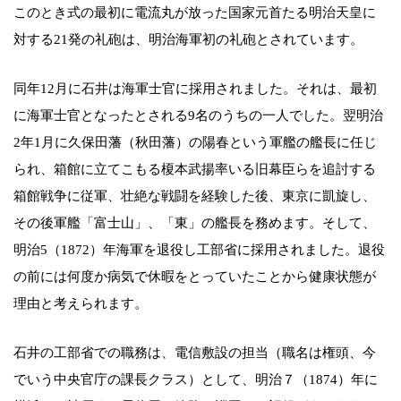
このとき式の最初に電流丸が放った国家元首たる明治天皇に
対する21発の礼砲は、明治海軍初の礼砲とされています。
同年12月に石井は海軍士官に採用されました。それは、最初
に海軍士官となったとされる9名のうちの一人でした。翌明治
2年1月に久保田藩（秋田藩）の陽春という軍艦の艦長に任じ
られ、箱館に立てこもる榎本武揚率いる旧幕臣らを追討する
箱館戦争に従軍、壮絶な戦闘を経験した後、東京に凱旋し、
その後軍艦「富士山」、「東」の艦長を務めます。そして、
明治5（1872）年海軍を退役し工部省に採用されました。退役
の前には何度か病気で休暇をとっていたことから健康状態が
理由と考えられます。
石井の工部省での職務は、電信敷設の担当（職名は権頭、今
でいう中央官庁の課長クラス）として、明治７（1874）年に