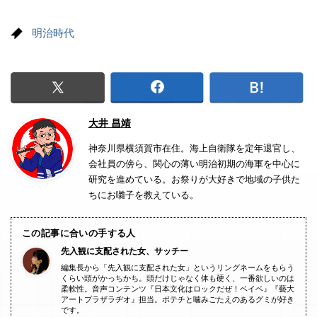
明治時代
大井 昌靖
神奈川県横須賀市在住。海上自衛隊を定年退官し、
会社員の傍ら、関心の薄い明治初期の海軍を中心に
研究を進めている。お祭りが大好きで地域の子供た
ちにお囃子を教えている。
この記事に合いの手する人
先入観に支配された女、サッチー
編集長から「先入観に支配された女」というリングネームをもらう
くらい頭がかっちかち。頭だけじゃなく体も硬く、一番欲しいのは
柔軟性。音声コンテンツ『日本文化はロックだぜ！ベイベ』『藝大
アートプラザラヂオ』担当。ポテチと噛みごたえのあるグミが好き
です。