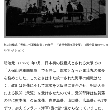
初の観艦式「天保山沖軍艦叡覧」の様子 『近世帝国海軍史要』（国会図書館デジタ
ルコレクション）
明治元 （1868）年3月、日本初の観艦式とされる大阪での
「天保山沖軍艦叡覧」で石井は、旗艦となった電流丸の艦長
を務めました。このときは未だ統一された海軍の組織はな
く、政府は各藩に令して軍艦を大阪湾に集合させ、明治天皇
による観閲（天覧）を受けさせたのです。受閲部隊は佐賀藩
の他に熊本藩、久留米藩、鹿児島藩、山口藩、広島藩から1隻
ずつ、加えてフランス海軍1隻の計7隻からなっていました。