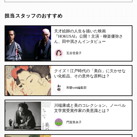
担当スタッフのおすすめ
天才絵師の人生を描いた映画
『HOKUSAI』公開！主演・柳楽優弥さ
ん、田中泯さんインタビュー
瓦谷登貴子
クイズ！江戸時代の「美白」に欠かせな
い化粧品、その意外な原料は？
和樂web編集部
川端康成と美のコレクション。ノーベル
文学賞受賞作家の美意識とは？
門賀美央子