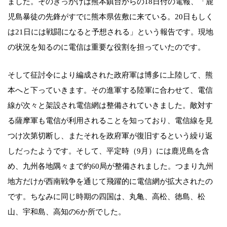
ました。そのきっかけは熊本鎮台からの18日付の電報、「鹿
児島暴徒の先鋒がすでに熊本県佐敷に来ている。20日もしく
は21日には戦闘になると予想される」という報告です。現地
の状況を知るのに電信は重要な役割を担っていたのです。
そして征討令により編成された政府軍は博多に上陸して、熊
本へと下っていきます。その進軍する陸軍に合わせて、電信
線が次々と架設され電信網は整備されていきました。敵対す
る薩摩軍も電信が利用されることを知っており、電信線を見
つけ次第切断し、またそれを政府軍が復旧するという繰り返
しだったようです。そして、平定時（9月）には鹿児島を含
め、九州各地隅々まで約60局が整備されました。つまり九州
地方だけが西南戦争を通じて飛躍的に電信網が拡大されたの
です。ちなみに同じ時期の四国は、丸亀、高松、徳島、松
山、宇和島、高知の6か所でした。