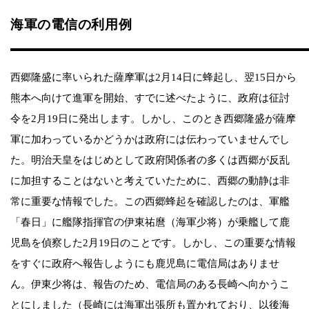
海軍の電信の利用例
西郷隆盛に率いられた薩摩軍は2月14日に蜂起し、翌15日から
熊本へ向けて進軍を開始、すでに述べたように、政府は征討
令を2月19日に発出します。しかし、このとき西郷隆盛が薩摩
軍に加わっているかどうかは政府には伝わっていませんでし
た。明治天皇をはじめとして政府関係者の多くは西郷が反乱
に加担することはないと考えていたために、西郷の動静は非
常に重要な情報でした。この西郷蜂起を確認したのは、軍艦
「春日」に艦隊指揮官の伊東祐麿（海軍少将）が乗艦して鹿
児島を偵察した2月19日のことです。しかし、この重要な情報
をすぐに政府へ報告しようにも鹿児島に電信局はありませ
ん。伊東少将は、報告のため、電信局のある長崎へ向かうこ
とにしました（長崎には海軍出張所も置かれており、以後海