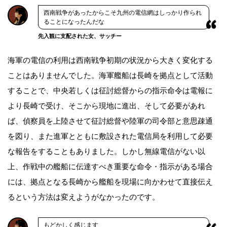
西南戦争があったからこそ九州の電信網はしっかり作られ
ることになったんだな
先入観に支配された女、サッチー
海軍の電信の利用は西南戦争初期の状況から大きく変化する
ことはありませんでした。海軍艦船は長崎を拠点として活動
することで、中央若しくは征討総督からの指示命令は電報に
より長崎で受け、そこから現地に進出、そして必要があれ
ば、偵察員を上陸させて征討総督や陸軍の司令部と意思疎通
を図り、また進軍とともに敷設された電信局を利用して必要
な報告をすることもありました。しかし無線電信がない以
上、作戦中の艦船に伝達すべき重要な命令・指示がある場合
には、拠点となる長崎から艦船を現場に向かわせて直接伝え
るという方法は変えようがなかったのです。
もどかしく感じます