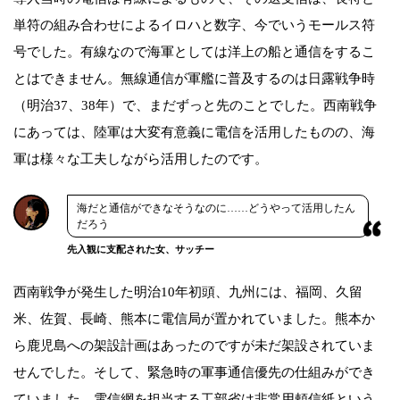
単符の組み合わせによるイロハと数字、今でいうモールス符
号でした。有線なので海軍としては洋上の船と通信をするこ
とはできません。無線通信が軍艦に普及するのは日露戦争時
（明治37、38年）で、まだずっと先のことでした。西南戦争
にあっては、陸軍は大変有意義に電信を活用したものの、海
軍は様々な工夫しながら活用したのです。
海だと通信ができなそうなのに……どうやって活用したん
だろう
先入観に支配された女、サッチー
西南戦争が発生した明治10年初頭、九州には、福岡、久留
米、佐賀、長崎、熊本に電信局が置かれていました。熊本か
ら鹿児島への架設計画はあったのですが未だ架設されていま
せんでした。そして、緊急時の軍事通信優先の仕組みができ
ていました。電信網を担当する工部省は非常用頼信紙という