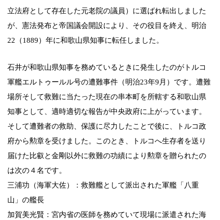
立法府として存在した元老院の議員）に選ばれ転出しました
が、憲法発布と帝国議会開設により、その役目を終え、明治
22（1889）年に和歌山県知事に転任しました。
石井が和歌山県知事を務めているときに発生したのがトルコ
軍艦エルトゥールル号の遭難事件（明治23年9月）です。遭難
場所そして救難に当たった現在の串本町を所轄する和歌山県
知事として、適時適切な報告が中央政府に上がっています。
そして遭難者の救助、保護に尽力したことで後に、トルコ政
府から勲章を受けました。このとき、トルコへ生存者を送り
届けた比叡と金剛以外に救難の功績により勲章を贈られたの
は次の４名です。
三浦功（海軍大佐）：救難艦として派出された軍艦「八重
山」の艦長
加賀美光賢：宮内省の医師を務めていて現場に派遣された海