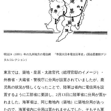
明治24（1891）年の九州地方の電信網 『帝国大日本電信沿革史』(国会図書館デジ
タルコレクション）
東京では、築地・皇居・太政官代（総理官邸のイメージ）・
外務省・大蔵省・警視庁に分局が設置されていましたが、鹿
児島の状況が怪しくなったことで、陸軍は省内に電信局を設
置するように工部省に要請し、2月13日に陸軍省に分局が置か
れました。海軍省は、同じ敷地内（築地）に築地分局があっ
たので、海軍省内に分局は置かれませんでした。そもそも軍