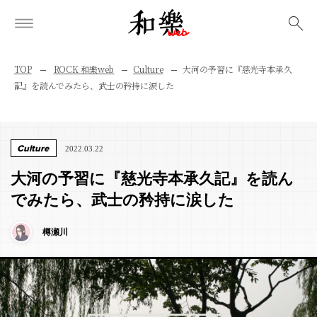
検索
TOP
ROCK 和樂web
Culture
大河の予習に『慈光寺本承久
記』を読んでみたら、武士の矜持に涙した
Culture
2022.03.22
大河の予習に『慈光寺本承久記』を読ん
でみたら、武士の矜持に涙した
樽瀬川