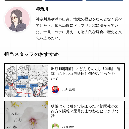
樽瀬川
神奈川県横浜市出身。地元の歴史をなんとなく調べ
ていたら、知らぬ間にドップリと沼に漬かってい
た。一見ニッチに見えても魅力的な鎌倉の歴史と文
化を広めたい。
担当スタッフのおすすめ
出航1時間前に大どんでん返し！軍艦「清
輝」のトルコ最終日に何が起こったの
か？
大井 昌靖
明治はくじ引きで決まった？新聞社が読
み方を誤報？元号にまつわるビックリな
話
松原夏穂