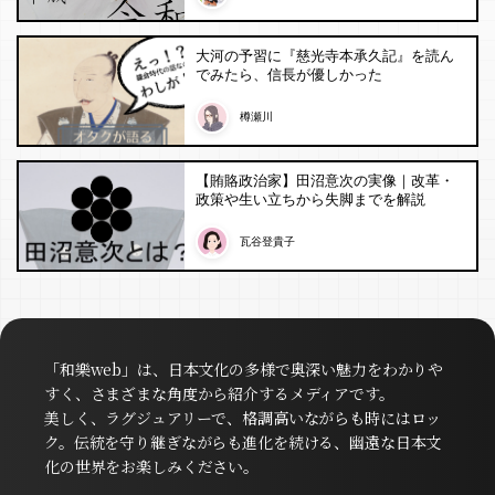
大河の予習に『慈光寺本承久記』を読ん
でみたら、信長が優しかった
樽瀬川
【賄賂政治家】田沼意次の実像｜改革・
政策や生い立ちから失脚までを解説
瓦谷登貴子
「和樂web」は、日本文化の多様で奥深い魅力をわかりや
すく、さまざまな角度から紹介するメディアです。
美しく、ラグジュアリーで、格調高いながらも時にはロッ
ク。伝統を守り継ぎながらも進化を続ける、幽遠な日本文
化の世界をお楽しみください。