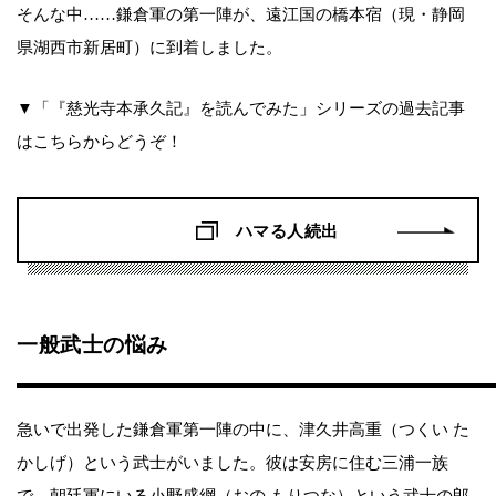
そんな中……鎌倉軍の第一陣が、遠江国の橋本宿（現・静岡
県湖西市新居町）に到着しました。
▼「『慈光寺本承久記』を読んでみた」シリーズの過去記事
はこちらからどうぞ！
ハマる人続出
一般武士の悩み
急いで出発した鎌倉軍第一陣の中に、津久井高重（つくい た
かしげ）という武士がいました。彼は安房に住む三浦一族
で、朝廷軍にいる小野盛綱（おの もりつな）という武士の郎