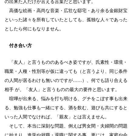
の出来た人だけが言える言葉だと思います。
高価な絵画・高尚な音楽・広壮な邸宅・あり余る金銀財宝
といった諸々を所有していたとしても、孤独な人々であった
としたら何にもなりません。
付き合い方
「友人」と言うもののあるべき姿ですが、氏素性・環境・
職業・人種・性別等が仮に違っても（と言うより、同じ条件
の人間が居るわけも無いのですが……）、何でも語り合える
相手 が、「友人」と言うものの最大の要件と思います。
喧嘩が出来る、悩みを打ち明ける、グチをこぼす事も出来
る、勉強も仕事も一緒にする、酒を飲む、遊びも共にすると
いった人間でなければ、「親友」とは言えません。
そして、本当に深刻な問題、例えば男女間・夫婦間の問題
に始まり、進学や就職・退職に関する事、更には、家庭や会