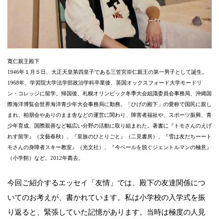
寬仁親王殿下
1946年１月５日、大正天皇第四皇子である三笠宮崇仁親王の第一男子として誕生。
1968年、学習院大学法学部政治学科卒業後、英国オックスフォード大学モードリ
ン・コレッジに留学。帰国後、札幌オリンピック冬季大会組識委員会事務局、沖縄国
際海洋博覧会世界海洋青少年大会事務局に勤務。「ひげの殿下」の愛称で国民に親し
まれ、柏朋会やありのまま舎などの運営に関わり、障害者福祉や、スポーツ振興、青
少年育成、国際親善など幅広い分野の活動に取り組まれた。著書に『トモさんのえげ
れす留学』（文藝春秋）、『皇族のひとりごと』（二見書房）、『雪は友だちーート
モさんの身障者スキー教室』（光文社）、『今ベールを脱ぐジェントルマンの極意』
（小学館）など。2012年薨去。
今回ご紹介するエッセイ「友情」では、殿下の友達関係につ
いてのお考えが、書かれています。私は小学校の入学式を振
り返ると、緊張していた記憶があります。当時は極度の人見