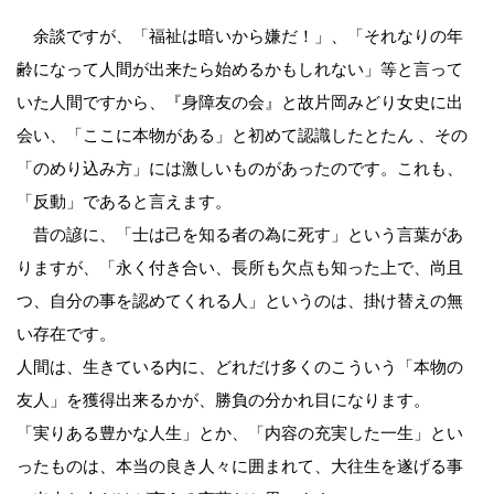
余談ですが、「福祉は暗いから嫌だ！」、「それなりの年
齢になって人間が出来たら始めるかもしれない」等と言って
いた人間ですから、『身障友の会』と故片岡みどり女史に出
会い、「ここに本物がある」と初めて認識したとたん 、その
「のめり込み方」には激しいものがあったのです。これも、
「反動」であると言えます。
昔の諺に、「士は己を知る者の為に死す」という言葉があ
りますが、「永く付き合い、長所も欠点も知った上で、尚且
つ、自分の事を認めてくれる人」というのは、掛け替えの無
い存在です。
人間は、生きている内に、どれだけ多くのこういう「本物の
友人」を獲得出来るかが、勝負の分かれ目になります。
「実りある豊かな人生」とか、「内容の充実した一生」とい
ったものは、本当の良き人々に囲まれて、大往生を遂げる事