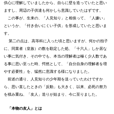
供心に理解していましたから、自らに壁を造っていたと思い
ますし、周辺の子供達も何かしら意識していたはずです。
この事が、生来の、「人見知り」と相俟って、「人嫌い」
というか、「付き合いにくい子供」を形成していたと思いま
す。
第二の点は、高等科に入った頃と思いますが、何かの拍子
に、同業者（皇族）の数を勘定した処、「十六人」しか居な
い事に気付き、その中でも、本当の理解者は極く少人数であ
る事に思い至った時、愕然として、「自分自身の理解者を増
やす必要性」を、猛然に意識する様になりました。
前述の通り、人見知りの少年期を送っていたわけですか
ら、思い直したときの「反動」も大きく、以来、必死の努力
を積み重ね、「友人」造りが始まり、今に至りました。
「本物の友人」とは