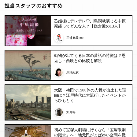
担当スタッフのおすすめ
乙姫様にデレデレ♡川島潤哉演じる中原
親能ってどんな人？【鎌倉殿の13人】
三浦胤義 bot
動物が出てくる日本の昔話の特徴は？恩
返し・西欧との比較も解説
馬場紀衣
大阪・梅田で1500体の人骨が出土した理
由は？江戸時代に大流行したイベントか
らひもとく
如月柊
初めて宝塚大劇場に行くなら「宝塚歌劇
の殿堂」へ！地元民がまばゆい空間を徹