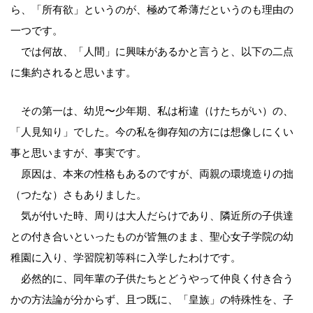
ら、「所有欲」というのが、極めて希薄だというのも理由の
一つです。
では何故、「人間」に興味があるかと言うと、以下の二点
に集約されると思います。
その第一は、幼児〜少年期、私は桁違（けたちがい）の、
「人見知り」でした。今の私を御存知の方には想像しにくい
事と思いますが、事実です。
原因は、本来の性格もあるのですが、両親の環境造りの拙
（つたな）さもありました。
気が付いた時、周りは大人だらけであり、隣近所の子供達
との付き合いといったものが皆無のまま、聖心女子学院の幼
稚園に入り、学習院初等科に入学したわけです。
必然的に、同年輩の子供たちとどうやって仲良く付き合う
かの方法論が分からず、且つ既に、「皇族」の特殊性を、子