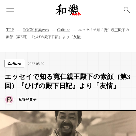
検索
TOP
ROCK 和樂web
Culture
エッセイで知る寬仁親王殿下の
素顔（第3回）『ひげの殿下日記』より「友情」
Culture
2022.05.20
エッセイで知る寬仁親王殿下の素顔（第3
回）『ひげの殿下日記』より「友情」
瓦谷登貴子