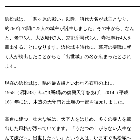
浜松城は、「関ヶ原の戦い」以降、譜代大名が城主となり、
約260年の間に25人の城主が誕生しました。その中から、なん
と、老中5人、大坂城代2人、京都所司代2人、寺社奉行4人を
輩出することになります。浜松城主時代に、幕府の要職に就
く人が続出したことからも「出世城」の名が広まったとされ
ます。
現在の浜松城は、県内最古級といわれる石垣の上に、
1958（昭和33）年に3層4階の復興天守をあげ、2014（平成
16）年には、木造の天守門と土塀の一部を復元しました。
高台に建つ、壮大な城は、天下人をはじめ、多くの要人を輩
出した風格が漂っていてます。「うだつの上がらない人生な
んて嫌だ～。出世した～い」という人は、いますぐ浜松城へ