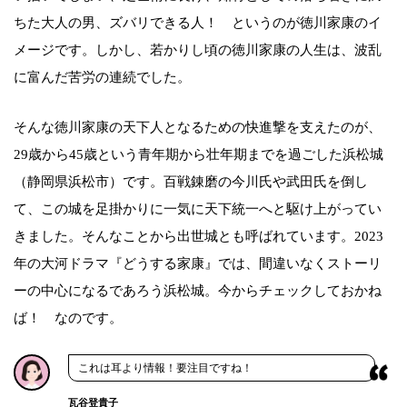
ちた大人の男、ズバリできる人！ というのが徳川家康のイ
メージです。しかし、若かりし頃の徳川家康の人生は、波乱
に富んだ苦労の連続でした。
そんな徳川家康の天下人となるための快進撃を支えたのが、
29歳から45歳という青年期から壮年期までを過ごした浜松城
（静岡県浜松市）です。百戦錬磨の今川氏や武田氏を倒し
て、この城を足掛かりに一気に天下統一へと駆け上がってい
きました。そんなことから出世城とも呼ばれています。2023
年の大河ドラマ『どうする家康』では、間違いなくストーリ
ーの中心になるであろう浜松城。今からチェックしておかね
ば！ なのです。
これは耳より情報！要注目ですね！
瓦谷登貴子