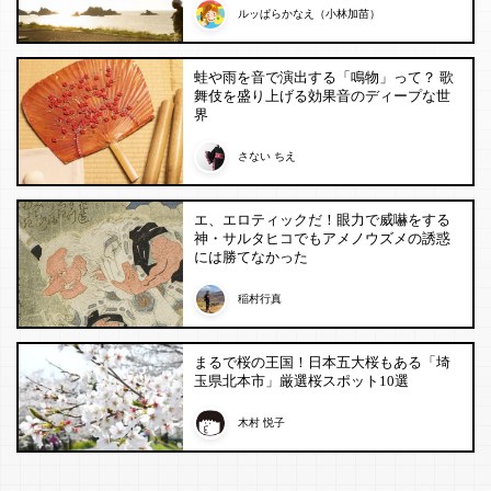
ルッぱらかなえ（小林加苗）
蛙や雨を音で演出する「鳴物」って？ 歌
舞伎を盛り上げる効果音のディープな世
界
さない ちえ
エ、エロティックだ！眼力で威嚇をする
神・サルタヒコでもアメノウズメの誘惑
には勝てなかった
稲村行真
まるで桜の王国！日本五大桜もある「埼
玉県北本市」厳選桜スポット10選
木村 悦子