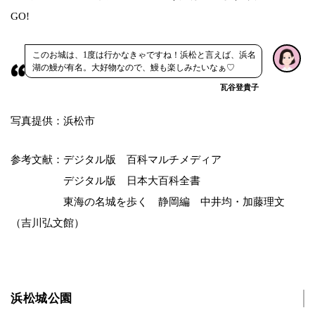
GO!
このお城は、1度は行かなきゃですね！浜松と言えば、浜名
湖の鰻が有名。大好物なので、鰻も楽しみたいなぁ♡
瓦谷登貴子
写真提供：浜松市
参考文献：デジタル版 百科マルチメディア
デジタル版 日本大百科全書
東海の名城を歩く 静岡編 中井均・加藤理文
（吉川弘文館）
浜松城公園