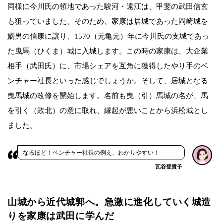
同様に今川氏の領地であった駿河・遠江は、甲斐の武田信玄
も狙っていました。そのため、家康は居城であった岡崎城を
嫡男の信康に譲り、1570（元亀元）年に今川氏の支城であっ
た曳馬（ひくま）城に入城します。この時の家康は、大企業
相手（武田氏）に、市場シェアを互角に獲得したやり手のベ
ンチャー社長といった感じでしょうか。そして、居城となる
曳馬城の改修を開始します。名前も曳（引）馬城の名が、馬
を引く（敗北）の意に取れ、縁起が悪いことから浜松城とし
ました。
なるほど！ベンチャー社長の例え、わかりやすい！
瓦谷登貴子
山城から近代城郭へ。急激に進化していく城造
りを家康は武田に学んだ