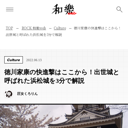
検索
TOP
ROCK 和樂web
Culture
徳川家康の快進撃はここから！
出世城と呼ばれた浜松城を3分で解説
Culture
2022.06.13
徳川家康の快進撃はここから！出世城と
呼ばれた浜松城を3分で解説
圧女くろりん