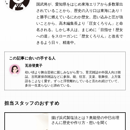
国武将が、愛知県をはじめ東海エリアから多数輩出
されていることから、歴史の入り口は東海にあり！
と勝手に燃えているにわか歴女。思い込みと圧が強
いことから、高木編集長より「圧女くろりん」と命
名される。しかし本人は、まじめに「目指せ！歴女
への道」をスローガンに「歴女くろりん」と改名で
きるよう日々、精進中。
この記事に合いの手する人
瓦谷登貴子
幼い頃より舞台芸術に親しみながら育つ。育児雑誌や外国人向け雑
誌、古民家保存雑誌などに参加。能、狂言、文楽、歌舞伎、上方落
語をこよなく愛す。ずっと浮世離れしていると言われ続けていて、
多分一生直らないと諦めている。
担当スタッフのおすすめ
揚げ浜式製塩法とは？奥能登の中巳出理
さんに歴史や作り方・想いを聞く