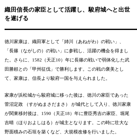
織田信長の家臣として活躍し、駿府城へと出世
を遂げる
徳川家康は、織田軍として「姉川（あねがわ）の戦い」、
「長篠（ながしの）の戦い」に参戦し、活躍の機会を得まし
た。さらに、1582（天正10）年に長篠の戦いで弱体化した武
田勝頼との「甲州征伐」で勝利します。この戦の褒美とし
て、家康は、信長より駿府一国を与えられました。
家康が浜松城から駿府城に移った後は、徳川の家臣であった
菅沼定政 （すがぬまさだまさ） が城代として入り、徳川家康
が関東移封後は、1590（天正18）年に豊臣秀吉の家臣、堀尾
吉晴（ほりおよしはる）が城主となります。この時に壮大な
野面積みの石垣を築くなど、大規模改修を行いました。