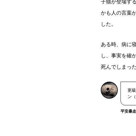
子猫が登場す
かも人の言葉
した。
ある時、病に
し、事実を確
死んでしまっ
更級
ン（
平安暴走戦