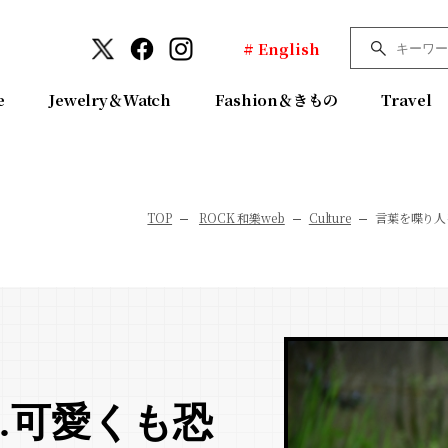
# English
e
Jewelry＆Watch
Fashion＆きもの
Travel
TOP
ROCK 和樂web
Culture
言葉を喋り人
…可愛くも恐