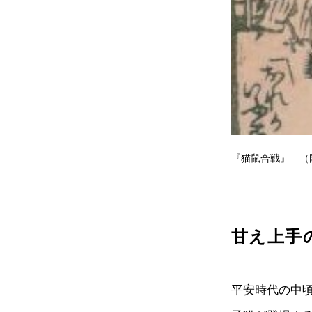
『猫鼠合戦』 （
甘え上手
平安時代の中