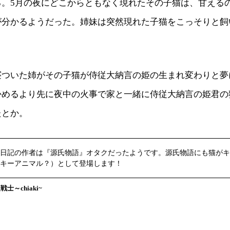
る。5月の夜にどこからともなく現れたその子猫は、甘える
が分かるようだった。姉妹は突然現れた子猫をこっそりと飼
寝ついた姉がその子猫が侍従大納言の姫の生まれ変わりと夢
かめるより先に夜中の火事で家と一緒に侍従大納言の姫君の
たとか。
日記の作者は『源氏物語』オタクだったようです。源氏物語にも猫がキ
キーアニマル？）として登場します！
士～chiaki~