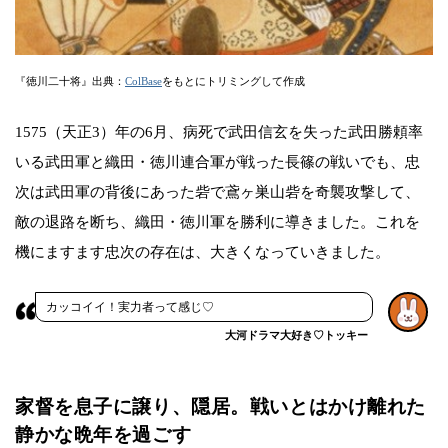
『徳川二十将』出典：
ColBase
をもとにトリミングして作成
1575（天正3）年の6月、病死で武田信玄を失った武田勝頼率
いる武田軍と織田・徳川連合軍が戦った長篠の戦いでも、忠
次は武田軍の背後にあった砦で鳶ヶ巣山砦を奇襲攻撃して、
敵の退路を断ち、織田・徳川軍を勝利に導きました。これを
機にますます忠次の存在は、大きくなっていきました。
カッコイイ！実力者って感じ♡
大河ドラマ大好き♡トッキー
家督を息子に譲り、隠居。戦いとはかけ離れた
静かな晩年を過ごす