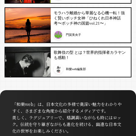
モラハラ離婚から華麗なる心機一転！強
く賢いボッチ女神「ひねくれ日本神話
考〜ボッチ神の国篇vol.21〜」
門賀美央子
歌舞伎の型 とは？世界的指揮者カラヤン
も感動！
和樂web編集部
「和樂web」は、日本文化の多様で奥深い魅力をわかりや
すく、さまざまな角度から紹介するメディアです。
美しく、ラグジュアリーで、格調高いながらも時にはロッ
ク。伝統を守り継ぎながらも進化を続ける、幽遠な日本文
化の世界をお楽しみください。