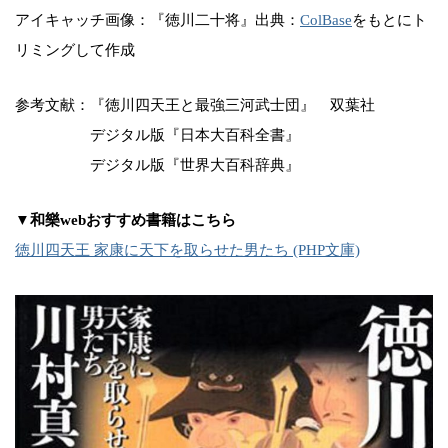
アイキャッチ画像：『徳川二十将』出典：
ColBase
をもとにト
リミングして作成
参考文献：『徳川四天王と最強三河武士団』 双葉社
デジタル版『日本大百科全書』
デジタル版『世界大百科辞典』
▼和樂webおすすめ書籍はこちら
徳川四天王 家康に天下を取らせた男たち (PHP文庫)