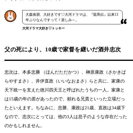
大森南朋、大好きです♡大河ドラマは、『龍馬伝』以来13
年ぶりなんですって！楽しみ～。
大河ドラマ大好き♡トッキー
父の死により、10歳で家督を継いだ酒井忠次
忠次は、本多忠勝 （ほんだただかつ）、榊原康政（さかきば
らやすまさ）、井伊直政（いいなおまさ）らと共に、家康の
天下統一を支えた徳川四天王と呼ばれたうちの一人。家康と
は15歳の年の差があったので、頼れる兄貴といった立場だっ
たといえます。ちなみに、忠勝、康政は21歳、直政は34歳下
なので、忠次にとっては、他の3人は息子のような存在だった
のかもしれません。