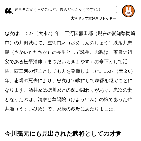
豊臣秀吉がうらやむほど、優秀だったそうですね！
大河ドラマ大好き♡トッキー
忠次は、1527（大永7）年、三河国額田郡（現在の愛知県岡崎
市）の井田城にて、左衛門尉（さえもんのじょう）系酒井忠
親（さかいただちか）の長男として誕生。忠親は、家康の祖
父である松平清康（まつだいらきよやす）の傘下として活
躍。西三河の領主としても力を発揮しました。1537（天文6）
年、忠親の死去により、忠次は10歳にして家督を継ぐことに
なります。酒井家は徳川家との深い関わりがあり、忠次の妻
となったのは、清康と華陽院（けよういん）の娘であった碓
井姫（うすいひめ）で、家康の叔母にあたりました。
今川義元にも見出された武将としての才覚