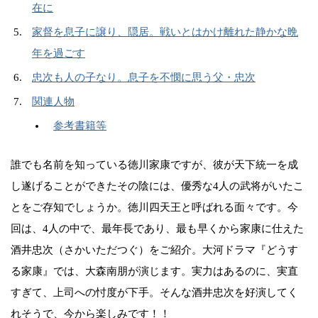
在に
家督を息子に譲り、隠居。戦いとはかけ離れた静かな晩
年を過ごす
忠次も人の子なり。息子を不憫に思う父・忠次
関連人物
参考書籍等
誰でも名前を知っている徳川家康ですが、彼が天下統一を成
し遂げることができたその陰には、優秀な4人の武将がいたこ
とをご存知でしょうか。徳川四天王と呼ばれる面々です。今
回は、4人の中で、最年長であり、最も早くから家康に仕えた
酒井忠次（さかいただつぐ）をご紹介。大河ドラマ『どうす
る家康』では、大森南朋が演じます。実力はあるのに、実直
すぎて、上司への忖度が下手。そんな酒井忠次を好演してく
れそうで、今から楽しみです！！