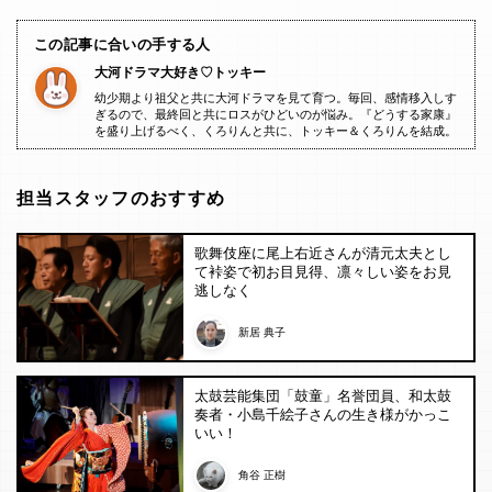
この記事に合いの手する人
大河ドラマ大好き♡トッキー
幼少期より祖父と共に大河ドラマを見て育つ。毎回、感情移入しす
ぎるので、最終回と共にロスがひどいのが悩み。『どうする家康』
を盛り上げるべく、くろりんと共に、トッキー＆くろりんを結成。
担当スタッフのおすすめ
歌舞伎座に尾上右近さんが清元太夫とし
て裃姿で初お目見得、凛々しい姿をお見
逃しなく
新居 典子
太鼓芸能集団「鼓童」名誉団員、和太鼓
奏者・小島千絵子さんの生き様がかっこ
いい！
角谷 正樹