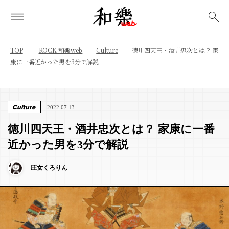
検索
TOP
ROCK 和樂web
Culture
徳川四天王・酒井忠次とは？ 家
康に一番近かった男を3分で解説
Culture
2022.07.13
徳川四天王・酒井忠次とは？ 家康に一番
近かった男を3分で解説
圧女くろりん