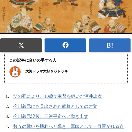
この記事に合いの手する人
大河ドラマ大好き♡トッキー
父の死により、10歳で家督を継いだ酒井忠次
今川義元にも見出された武将としての才覚
今川義元没後、三河平定へと動き出す
数々の戦いを勝利へと導き、軍師として一目置かれる存