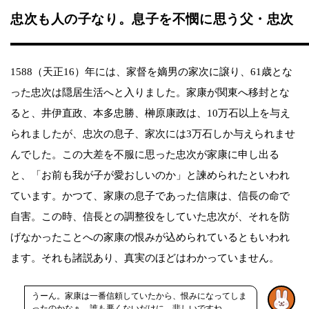
忠次も人の子なり。息子を不憫に思う父・忠次
1588（天正16）年には、家督を嫡男の家次に譲り、61歳とな
った忠次は隠居生活へと入りました。家康が関東へ移封とな
ると、井伊直政、本多忠勝、榊原康政は、10万石以上を与え
られましたが、忠次の息子、家次には3万石しか与えられませ
んでした。この大差を不服に思った忠次が家康に申し出る
と、「お前も我が子が愛おしいのか」と諫められたといわれ
ています。かつて、家康の息子であった信康は、信長の命で
自害。この時、信長との調整役をしていた忠次が、それを防
げなかったことへの家康の恨みが込められているともいわれ
ます。それも諸説あり、真実のほどはわかっていません。
うーん。家康は一番信頼していたから、恨みになってしま
ったのかなぁ。誰も悪くないだけに、悲しいですね