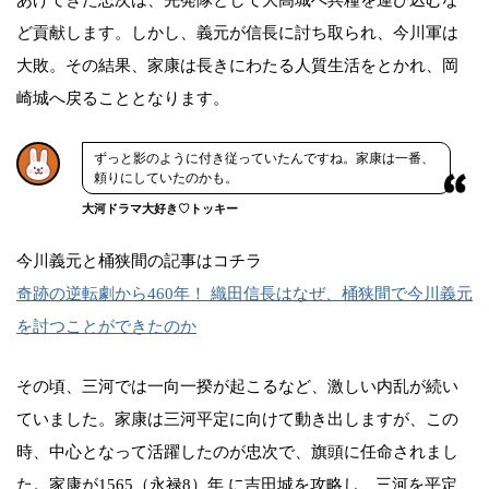
ど貢献します。しかし、義元が信長に討ち取られ、今川軍は
大敗。その結果、家康は長きにわたる人質生活をとかれ、岡
崎城へ戻ることとなります。
ずっと影のように付き従っていたんですね。家康は一番、
頼りにしていたのかも。
大河ドラマ大好き♡トッキー
今川義元と桶狭間の記事はコチラ
奇跡の逆転劇から460年！ 織田信長はなぜ、桶狭間で今川義元
を討つことができたのか
その頃、三河では一向一揆が起こるなど、激しい内乱が続い
ていました。家康は三河平定に向けて動き出しますが、この
時、中心となって活躍したのが忠次で、旗頭に任命されまし
た。家康が1565（永禄8）年 に吉田城を攻略し、三河を平定