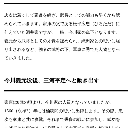
忠次は若くして家督を継ぎ、武将としての能力も早くから認
められていきます。家康の父である松平広忠（ひろただ）に
仕えていた酒井家ですが、一時、今川家の傘下となります。
義元から武将としての才覚を認められ、織田家との戦いに駆
り出されるなど、強者の武将の下、軍事に秀でた人物となっ
ていきました。
今川義元没後、三河平定へと動き出す
家康は8歳の頃より、今川家の人質となっていましたが、
1560（永禄3）年には桶狭間の戦いに出陣します。その際、忠
次も家康と共に参戦。それまで幾多の戦いに参加し、武功を
あげてきた忠次は、先発隊として大高城へ兵糧を運び込むな