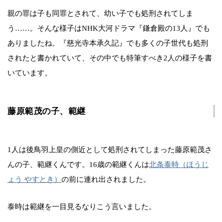
親の罪は子も同罪とされて、幼い子でも処刑されてしま
う……。そんな様子はNHK大河ドラマ『鎌倉殿の13人』でも
ありましたね。『慈光寺本承久記』でも多くの子世代も処刑
されたと書かれていて、その中でも特筆すべき2人の様子を書
いています。
藤原範茂の子、範継
1人は後鳥羽上皇の側近として処刑されてしまった藤原範茂さ
んの子、範継くんです。16歳の範継くんは
北条泰時（ほうじ
ょう やすとき）
の前に連れ出されました。
泰時は範継を一目見るなりこう言いました。