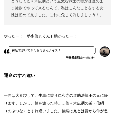
どうして佐々木広綱という立派な武士の妻が裸足のま
ま徒歩でやって来るなんて、私はこんなことをする女
性は初めて見ました。これに免じて許しましょう！」
やったー！ 勢多伽丸くんも助かったー！
裸足で歩いてきたお母さんナイス！
平安暴走戦士～chiaki~
運命のすれ違い
一同は大喜びして、牛車に乗り仁和寺の道助法親王の元に帰
ります。しかし、橋を渡った時……佐々木広綱の弟・信綱
（のぶつな）とすれ違いました。信綱は兄とは昔から仲が悪