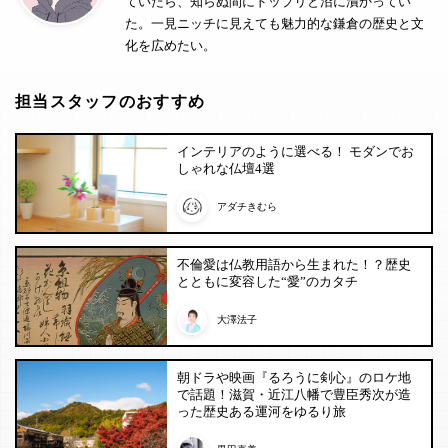
ていたら、知らぬ間にドップリと沼に漬かってい
た。一見ニッチに見えても魅力的な鎌倉の歴史と文
化を広めたい。
担当スタッフのおすすめ
インテリアのように選べる！ モダンでお
しゃれな仏壇4選
アダチきむら
不倫愛は仏教用語から生まれた！？歴史
とともに変容した“愛”のカタチ
大澤法子
朝ドラや映画『るろうに剣心』のロケ地
で話題！滋賀・近江八幡で豊臣秀次が造
った歴史ある運河をゆるり旅