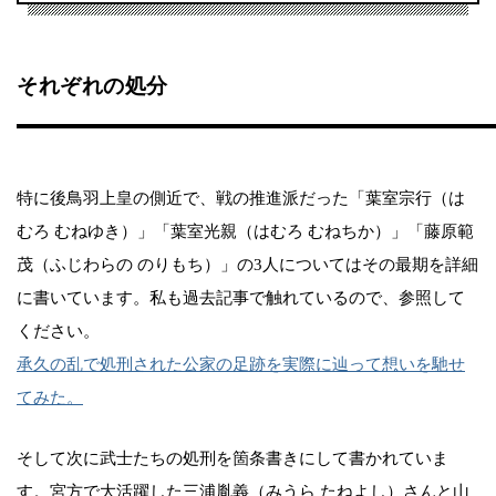
それぞれの処分
特に後鳥羽上皇の側近で、戦の推進派だった「葉室宗行（は
むろ むねゆき）」「葉室光親（はむろ むねちか）」「藤原範
茂（ふじわらの のりもち）」の3人についてはその最期を詳細
に書いています。私も過去記事で触れているので、参照して
ください。
承久の乱で処刑された公家の足跡を実際に辿って想いを馳せ
てみた。
そして次に武士たちの処刑を箇条書きにして書かれていま
す。宮方で大活躍した三浦胤義（みうら たねよし）さんと山