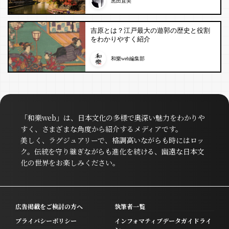
黒田直美
吉原とは？江戸最大の遊郭の歴史と役割
をわかりやすく紹介
和樂web編集部
「和樂web」は、日本文化の多様で奥深い魅力をわかりや
すく、さまざまな角度から紹介するメディアです。
美しく、ラグジュアリーで、格調高いながらも時にはロッ
ク。伝統を守り継ぎながらも進化を続ける、幽遠な日本文
化の世界をお楽しみください。
広告掲載をご検討の方へ
執筆者一覧
プライバシーポリシー
インフォマティブデータガイドライ