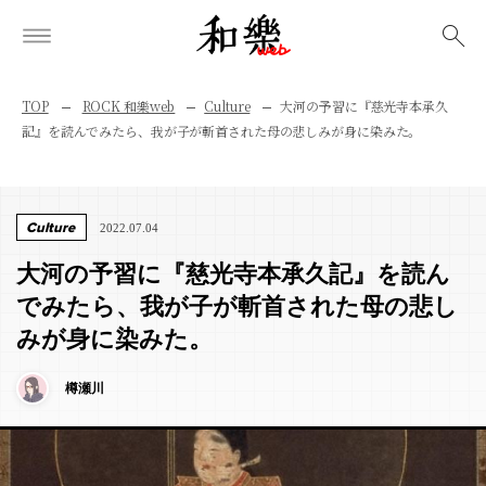
検索
TOP
ROCK 和樂web
Culture
大河の予習に『慈光寺本承久
記』を読んでみたら、我が子が斬首された母の悲しみが身に染みた。
Culture
2022.07.04
大河の予習に『慈光寺本承久記』を読ん
でみたら、我が子が斬首された母の悲し
みが身に染みた。
樽瀬川