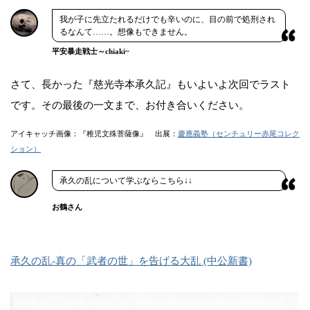
我が子に先立たれるだけでも辛いのに、目の前で処刑され
るなんて……。想像もできません。
平安暴走戦士～chiaki~
さて、長かった『慈光寺本承久記』もいよいよ次回でラスト
です。その最後の一文まで、お付き合いください。
アイキャッチ画像：『稚児文殊菩薩像』 出展：
慶應義塾（センチュリー赤尾コレク
ション）
承久の乱について学ぶならこちら↓↓
お鶴さん
承久の乱-真の「武者の世」を告げる大乱 (中公新書)