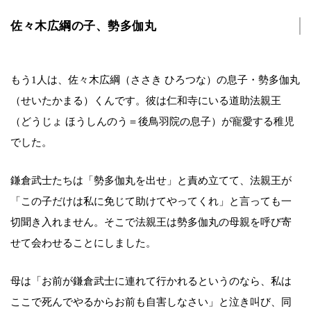
佐々木広綱の子、勢多伽丸
もう1人は、佐々木広綱（ささき ひろつな）の息子・勢多伽丸
（せいたかまる）くんです。彼は仁和寺にいる道助法親王
（どうじょ ほうしんのう＝後鳥羽院の息子）が寵愛する稚児
でした。
鎌倉武士たちは「勢多伽丸を出せ」と責め立てて、法親王が
「この子だけは私に免じて助けてやってくれ」と言っても一
切聞き入れません。そこで法親王は勢多伽丸の母親を呼び寄
せて会わせることにしました。
母は「お前が鎌倉武士に連れて行かれるというのなら、私は
ここで死んでやるからお前も自害しなさい」と泣き叫び、同