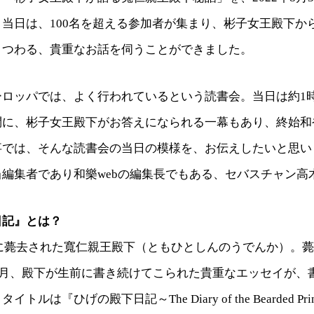
当日は、100名を超える参加者が集まり、彬子女王殿下か
まつわる、貴重なお話を伺うことができました。
ーロッパでは、よく行われているという読書会。当日は約1
問に、彬子女王殿下がお答えになられる一幕もあり、終始和
事では、そんな読書会の当日の模様を、お伝えしたいと思い
編集者であり和樂webの編集長でもある、セバスチャン高
日記』とは？
6日に薨去された寬仁親王殿下（ともひとしんのうでんか）。薨
年6月、殿下が生前に書き続けてこられた貴重なエッセイが、
ルは『ひげの殿下日記～The Diary of the Bearded Pri