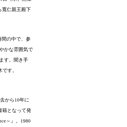
ら寬仁親王殿下
時間の中で、参
やかな雰囲気で
ます。聞き手
木です。
去から10年に
書籍となって発
nce～』。1980