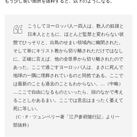
もう少し長い箇所を抜粋すると、以下のようになる。
こうしてヨーロッパ人一四人は、数人の奴隷と
日本人とともに、ほとんど監禁と変わらない状
態でひっそりと、出島のせまい領域内に幽閉された。
そして単にキリスト教から切り離されただけではなし
に、正確に言えば、他の全世界から切り離されたので
あった。ここで過ごすヨーロッパ人は、まさに死んで
地球の一隅に埋葬されているのと同然である。ここで
は最新のことも過去のこともわからない。…（中略）
…ここで自由になるものといったら、頭のなかで考え
ることしかあるまい。ここでは意志はまったく萎えて
死に等しい。
（C・P・ツュンベリー著「江戸参府随行記」より一
部抜粋）