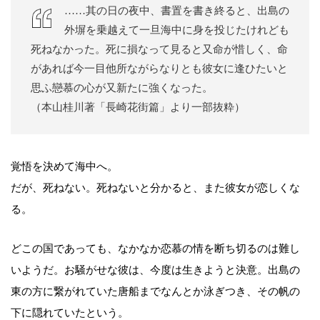
……其の日の夜中、書置を書き終ると、出島の
外塀を乗越えて一旦海中に身を投じたけれども
死ねなかった。死に損なって見ると又命が惜しく、命
があれば今一目他所ながらなりとも彼女に逢ひたいと
思ふ戀慕の心が又新たに強くなった。
（本山桂川著「長崎花街篇」より一部抜粋）
覚悟を決めて海中へ。
だが、死ねない。死ねないと分かると、また彼女が恋しくな
る。
どこの国であっても、なかなか恋慕の情を断ち切るのは難し
いようだ。お騒がせな彼は、今度は生きようと決意。出島の
東の方に繋がれていた唐船までなんとか泳ぎつき、その帆の
下に隠れていたという。