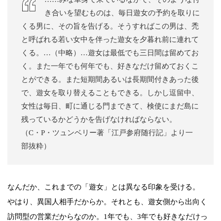
き合いを望むものは、毎日遊女の予約を取りに
くる男に、その旨を告げる。そうすればこの男は、禿
と呼ばれる若い女中を伴った遊女を夕暮れ前に連れて
くる。…（中略）…遊女は最低でも三日間は留めてお
く。また一年でも何年でも、好きなだけ留めておくこ
とができる。また短期間あるいは長期間付きあった後
で、遊女を取り替えることもできる。しかし逗留中、
女性は毎日、町に通じる門まできて、検使にまだ島に
残っているかどうかを告げなければならない。
（C・P・ツュンベリー著「江戸参府随行記」より一
部抜粋）
なんだか、これまでの「遊女」とは異なる印象を受ける。
やはり、異国人相手だからか。それとも、遊女側から出向く
訪問型の営業だからなのか。1年でも、3年でも好きなだけっ