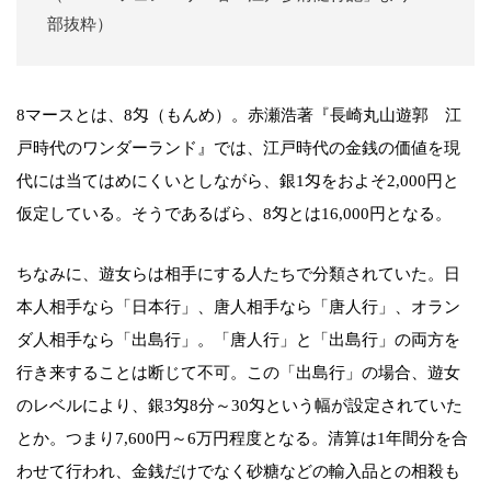
部抜粋）
8マースとは、8匁（もんめ）。赤瀬浩著『長崎丸山遊郭 江
戸時代のワンダーランド』では、江戸時代の金銭の価値を現
代には当てはめにくいとしながら、銀1匁をおよそ2,000円と
仮定している。そうであるばら、8匁とは16,000円となる。
ちなみに、遊女らは相手にする人たちで分類されていた。日
本人相手なら「日本行」、唐人相手なら「唐人行」、オラン
ダ人相手なら「出島行」。「唐人行」と「出島行」の両方を
行き来することは断じて不可。この「出島行」の場合、遊女
のレベルにより、銀3匁8分～30匁という幅が設定されていた
とか。つまり7,600円～6万円程度となる。清算は1年間分を合
わせて行われ、金銭だけでなく砂糖などの輸入品との相殺も