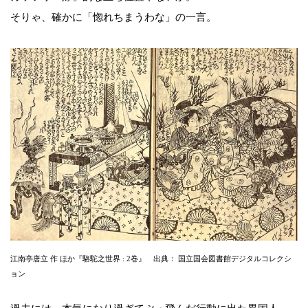
そりゃ、確かに「惚れちまうわな」の一言。
江南亭唐立 作 ほか『駱駝之世界 : 2巻』 出典： 国立国会図書館デジタルコレクシ
ョン