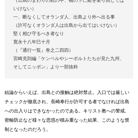
（出島のまわりの杭の中、橋の下に船を乗り回しては
いけない）
一、断なくしてオランダ人、出島より外へ出る事
（許可なくオランダ人は出島から出てはいけない）
堅く相ひ守るべき者なり
寛永十八年巳十月
（『通行一覧』巻之二四四）
宮崎克則編「ケンペルやシーボルトたちが見た九州、
そしてニッポン」より一部抜粋
結論からいえば、出島との接触は絶対禁止。入口では厳しい
チェックが徹底され、長崎奉行が許可する者でなければ出島
への出入りはできなかったのである。キリスト教への警戒、
密輸防止など様々な思惑が積み重なった結果、このような禁
制となったのだろう。