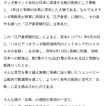
ランダ東インド会社が日本に派遣する船の医師として乗船
し、1年ほど長崎の出島に滞在した人物である。なかでもオラ
ンダ商館長が将軍に拝謁する「江戸参府」に随行し、その道
中を綴った『江戸参府随行記』は有名だ。
この『江戸参府随行記』によると、安永4（1775）年6月20日
に「バタビア（オランダ植民地時代のインドネシアのジャカ
ルタの名称）」を出発し、同年8月13日に長崎に到着。当時、
日本への航海は、船5隻のうちほぼ1隻が失われるほど危険な
航路だったとか。
そんな苦労を乗り越え無事に長崎に辿り着いたツュンベリー
は船内で数週間を過ごし、ようやく前年の医師と交代で「出
島」に足を踏み入れたのである。
そんな彼の「出島」の感想が冒頭の一文だ。