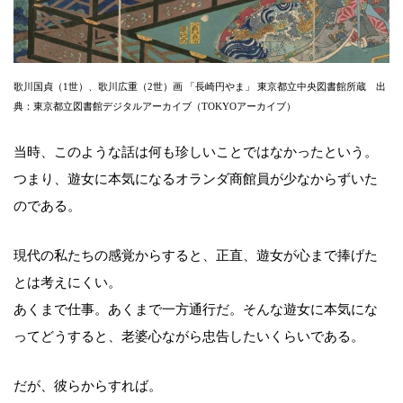
歌川国貞（1世）、歌川広重（2世）画 「長崎円やま」 東京都立中央図書館所蔵 出
典：東京都立図書館デジタルアーカイブ（TOKYOアーカイブ）
当時、このような話は何も珍しいことではなかったという。
つまり、遊女に本気になるオランダ商館員が少なからずいた
のである。
現代の私たちの感覚からすると、正直、遊女が心まで捧げた
とは考えにくい。
あくまで仕事。あくまで一方通行だ。そんな遊女に本気にな
ってどうすると、老婆心ながら忠告したいくらいである。
だが、彼らからすれば。