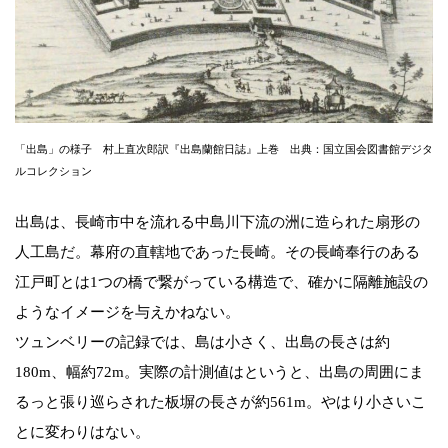
「出島」の様子 村上直次郎訳『出島蘭館日誌』上巻 出典：国立国会図書館デジタ
ルコレクション
出島は、長崎市中を流れる中島川下流の洲に造られた扇形の
人工島だ。幕府の直轄地であった長崎。その長崎奉行のある
江戸町とは1つの橋で繋がっている構造で、確かに隔離施設の
ようなイメージを与えかねない。
ツュンベリーの記録では、島は小さく、出島の長さは約
180m、幅約72m。実際の計測値はというと、出島の周囲にま
るっと張り巡らされた板塀の長さが約561m。やはり小さいこ
とに変わりはない。