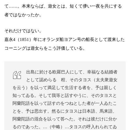
て……。本来ならば、遊女とは、短くて儚い一夜を共にする
者ではなかったか。
それだけではない。
嘉永4（1851）年にオランダ船ヨアン号の船長として渡来した
コーニングは遊女らをこう評価している。
出島に於ける欧羅巴人にして、幸福なる結婚者
として認めらるゝ程、そのタヨス（太夫衆遊女
を云う）を以って満足して生活する者を、予は親しく
知ってゐる。そして我等と話すやうに、そのタヨスと
阿蘭陀語を以って話すのをつねとした者が一人ゐたこ
とを、予は思出す。然るにタヨスは日本語、馬来語、
阿蘭陀語の混合を以って答へた。それは彼だけに分か
るのであった。…（中略）…タヨスの呼入れられてゐ