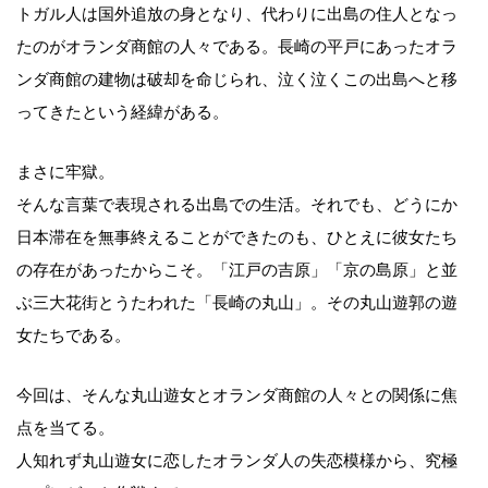
トガル人は国外追放の身となり、代わりに出島の住人となっ
たのがオランダ商館の人々である。長崎の平戸にあったオラ
ンダ商館の建物は破却を命じられ、泣く泣くこの出島へと移
ってきたという経緯がある。
まさに牢獄。
そんな言葉で表現される出島での生活。それでも、どうにか
日本滞在を無事終えることができたのも、ひとえに彼女たち
の存在があったからこそ。「江戸の吉原」「京の島原」と並
ぶ三大花街とうたわれた「長崎の丸山」。その丸山遊郭の遊
女たちである。
今回は、そんな丸山遊女とオランダ商館の人々との関係に焦
点を当てる。
人知れず丸山遊女に恋したオランダ人の失恋模様から、究極