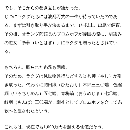
でも、そこからの巻き返しが凄かった。
じつにラクダたちには波乱万丈の一生が待っていたのであ
る。まずは引き取り手が決まるまで、1年以上、出島で飼育。
その後、オランダ商館長のブロムホフが帰国の際に、馴染み
の遊女「糸萩（いとはぎ）」にラクダを贈ったとされてい
る。
もちろん、贈られた糸萩も困惑。
そのため、ラクダは見世物興行などする香具師（やし）が引
き取った。代わりに肥田織（ひたおり）木綿三三〇端、色縮
緬（いろちりめん）五七端、青梅縞（おうめじま）七〇端、
紋羽（もんば）三〇端が、謝礼としてブロムホフを介して糸
萩へと渡されたという。
これらは、現在でも1,000万円を超える価値だそう。