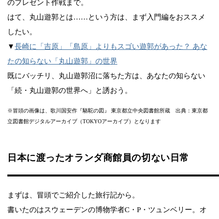
のプレゼント作戦まで。
はて、丸山遊郭とは……という方は、まず入門編をおススメ
したい。
▼
長崎に「吉原」「島原」よりもスゴい遊郭があった？ あな
たの知らない「丸山遊郭」の世界
既にバッチリ、丸山遊郭沼に落ちた方は、あなたの知らない
「続・丸山遊郭の世界へ」と誘おう。
※冒頭の画像は、歌川国安作『駱駝の図』 東京都立中央図書館所蔵 出典：東京都
立図書館デジタルアーカイブ（TOKYOアーカイブ）となります
日本に渡ったオランダ商館員の切ない日常
まずは、冒頭でご紹介した旅行記から。
書いたのはスウェーデンの博物学者C・P・ツュンベリー。オ