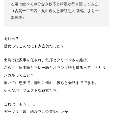
る処は総べて申分なき秩序と綺麗が行き渡ってゐる。
（古賀十二郎著「丸山遊女と唐紅毛人 前編」より一
部抜粋）
あれっ？
遊女ってこんなにも家庭的だった？
出島では家事を任され、秩序とクリーンさを維持。
さらに、日本語とマレー語とオランダ語を操るって、トリリ
ンガルってこと？
雇い主に忠実で、節約に優れ、彼らと会話までできる。
そんなパーフェクトな遊女たち。
これは、もう……。
ガッツリ「嫁」的な立ち位置やないか。