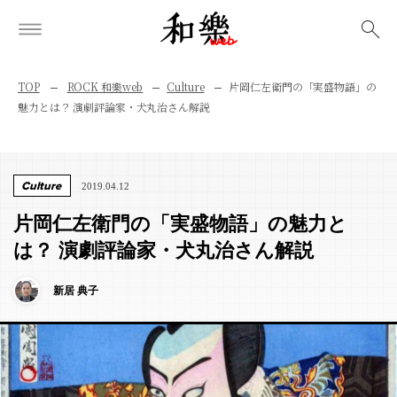
検索
TOP
ROCK 和樂web
Culture
片岡仁左衛門の「実盛物語」の
魅力とは？ 演劇評論家・犬丸治さん解説
Culture
2019.04.12
片岡仁左衛門の「実盛物語」の魅力と
は？ 演劇評論家・犬丸治さん解説
新居 典子