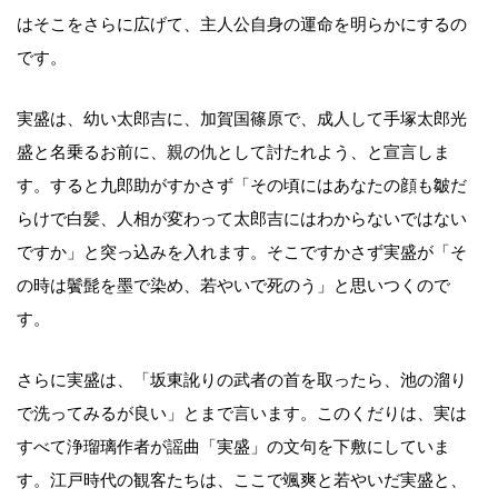
はそこをさらに広げて、主人公自身の運命を明らかにするの
です。
実盛は、幼い太郎吉に、加賀国篠原で、成人して手塚太郎光
盛と名乗るお前に、親の仇として討たれよう、と宣言しま
す。すると九郎助がすかさず「その頃にはあなたの顔も皺だ
らけで白髪、人相が変わって太郎吉にはわからないではない
ですか」と突っ込みを入れます。そこですかさず実盛が「そ
の時は鬢髭を墨で染め、若やいで死のう」と思いつくので
す。
さらに実盛は、「坂東訛りの武者の首を取ったら、池の溜り
で洗ってみるが良い」とまで言います。このくだりは、実は
すべて浄瑠璃作者が謡曲「実盛」の文句を下敷にしていま
す。江戸時代の観客たちは、ここで颯爽と若やいだ実盛と、