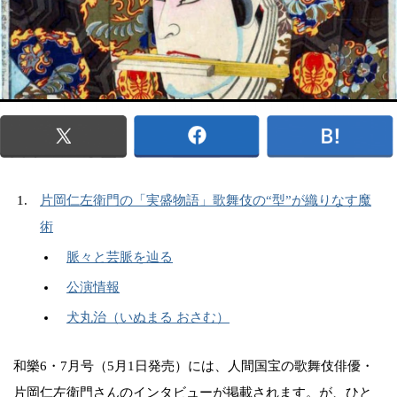
片岡仁左衛門の「実盛物語」歌舞伎の“型”が織りなす魔
術
脈々と芸脈を辿る
公演情報
犬丸治（いぬまる おさむ）
和樂6・7月号（5月1日発売）には、人間国宝の歌舞伎俳優・
片岡仁左衛門さんのインタビューが掲載されます。が、ひと