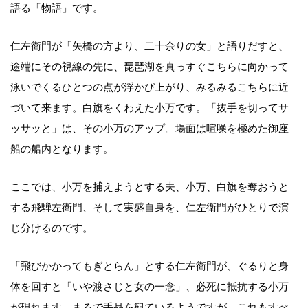
語る「物語」です。
仁左衛門が「矢橋の方より、二十余りの女」と語りだすと、
途端にその視線の先に、琵琶湖を真っすぐこちらに向かって
泳いでくるひとつの点が浮かび上がり、みるみるこちらに近
づいて来ます。白旗をくわえた小万です。「抜手を切ってサ
ッサッと」は、その小万のアップ。場面は喧噪を極めた御座
船の船内となります。
ここでは、小万を捕えようとする夫、小万、白旗を奪おうと
する飛騨左衛門、そして実盛自身を、仁左衛門がひとりで演
じ分けるのです。
「飛びかかってもぎとらん」とする仁左衛門が、ぐるりと身
体を回すと「いや渡さじと女の一念」、必死に抵抗する小万
が現れます。まるで手品を観ているようですが、これもすべ