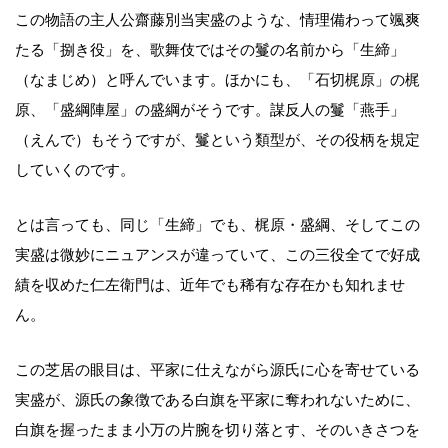
この物語の主人公齋藤別当実盛のような、情理備わって颯爽
たる「捌き役」を、歌舞伎ではその鬘の名前から「生締」
（なまじめ）と呼んでいます。ほかにも、「石切梶原」の梶
原、「盛綱陣屋」の盛綱がそうです。謀反人の鬘「燕手」
（えんで）もそうですが、鬘という類型が、その役柄を規定
していくのです。
とは言っても、同じ「生締」でも、梶原・盛綱、そしてこの
実盛は微妙にニュアンスが違っていて、この三役全てで好成
績を収めた仁左衛門は、近年でも稀有な存在かも知れませ
ん。
この芝居の眼目は、平家に仕えながら源氏に心を寄せている
実盛が、源氏の象徴である白旗を平家に奪われないために、
白旗を握ったまま小万の片腕を切り落とす、そのいきさつを