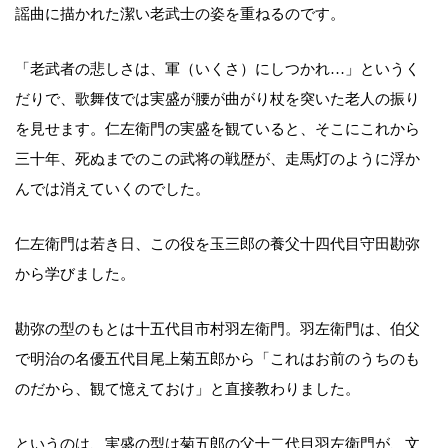
謡曲に描かれた潔い老武士の姿を重ねるのです。
「老武者の悲しさは、軍（いくさ）にしつかれ…」というく
だりで、歌舞伎では実盛が腰が曲がり杖を突いた老人の振り
を見せます。仁左衛門の実盛を観ていると、そこにこれから
三十年、死ぬまでのこの武将の戦歴が、走馬灯のように浮か
んでは消えていくのでした。
仁左衛門は若き日、この役を玉三郎の養父十四代目守田勘弥
から学びました。
勘弥の型のもとは十五代目市村羽左衛門。羽左衛門は、伯父
で明治の名優五代目尾上菊五郎から「これはお前のうちのも
のだから、観て憶えておけ」と直接教わりました。
というのは、実盛の型は菊五郎の父十二代目羽左衛門が、文