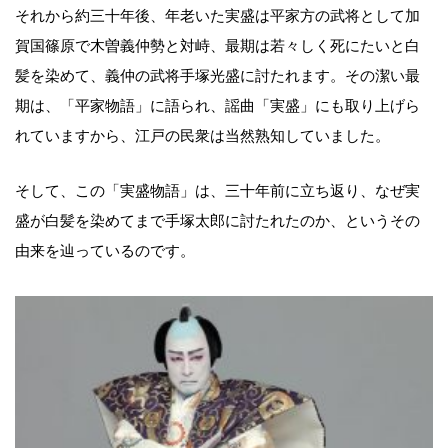
それから約三十年後、年老いた実盛は平家方の武将として加
賀国篠原で木曽義仲勢と対峙、最期は若々しく死にたいと白
髪を染めて、義仲の武将手塚光盛に討たれます。その潔い最
期は、「平家物語」に語られ、謡曲「実盛」にも取り上げら
れていますから、江戸の民衆は当然熟知していました。
そして、この「実盛物語」は、三十年前に立ち返り、なぜ実
盛が白髪を染めてまで手塚太郎に討たれたのか、というその
由来を辿っているのです。